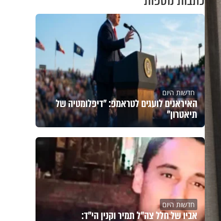
כתבות נוספות
חדשות היום
האיראנים לועגים לטראמפ: "דיפלומטיה של
תיאטרון"
חדשות היום
אביו של חלל צה"ל תמיר וקנין הי"ד: