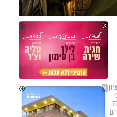
X
🔇
יון
X
🔇
י
ה
ום