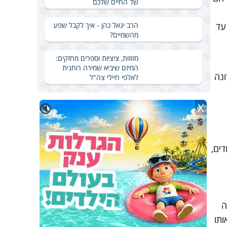
של החיים שלכם
הרב יגאל כהן - איך לקבל שפע
עד
מהשמיים?
מזוזות, ציציות וספרים מחזקים:
המיזם שיביא שמירה רוחנית
ונה
לאלפי חיילי צה"ל
X
🔇
ים,
שהיא נמוכה
 כבר מרדימים אותו