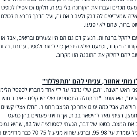
מעט מכרים ועברו את הקורונה בלי בעיה, חלקם זכו אפילו לנופש
אלה שמעדיפים להידבק ולעבור את זה, ועל הדרך להראות לכולם 
 ברור, שהם לא ייפגעו.
ו להקל בהנחיות. רגע קודם גם הם היו צעירים ובריאים, אבל אז
רונה מקרוב, וכמעט שלא היו כאן כדי לחזור ולספר. עבורם, הקור
ב להם לחלוק את התובנה הזו מקרוב.
ני ראש השנה. "הבן שלי נדבק על ידי אחד מחבריו לספסל הלימוד
ית", הוא אומר. "בהתחלה התסמינים שלי היו קלים - איבוד חוש
חולשה, אבל כמה ימים אחר כך המצב החמיר. החלו אצלי קשיים
מצן. רציתי מאד להישאר בבית, אך חוויתי פעמיים בהן כמעט
והפסקתי לנשום, כשלבסוף הצלחנו לייצב את המצב. בסופו של דבר, הגעתי לסטורציה של 82, 
מאד. לשם השוואה, סטורציה של אדם רגיל עומדת על 95-98, וברגע שהוא מגיע ל-70-75