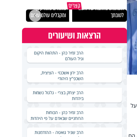
מכילי
קצרים
תשתמש באהבה של השם
פותחים פתח קטן -
במבחן
לטובתך
ומקבלים עולם עצום
ואלתר
הרצאות ושיעורים
הרב זמיר כהן - התהוות היקום
וגיל העולם
הרב ירון אשכנזי - הציצית,
השכפ"ץ היהודי
הרב יצחק בצרי - גלגול נשמות
ביהדות
על
הרב זמיר כהן - הכוחות
הרוחניים שבאדם על פי היהדות
הרב שניר גואטה - ההזדמנות
 הם