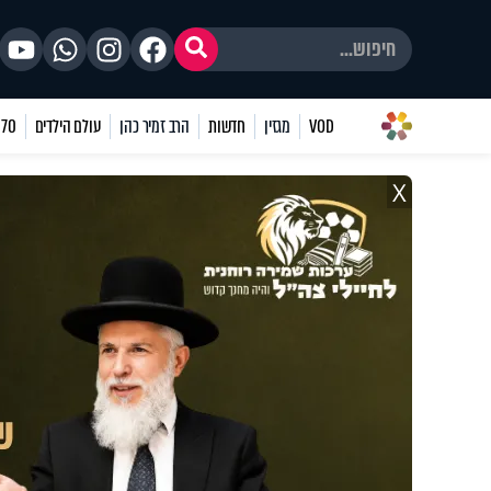
VOD
מגזין
חדשות
הרב זמיר כהן
עולם הילדים
70 שאלות
X