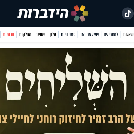
למתחילים
שאל את הרב
זמני היום
עלון
שופס
מחלקות
תרומות