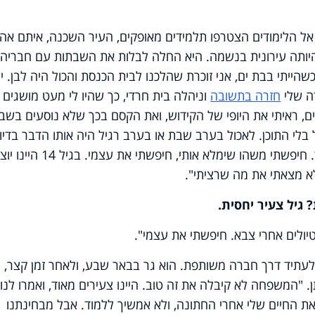
אל הלימודים הצטרפו תלמידים מאופקים, העיר השכנה, איתם אה
היותה עירונית בנשמה. היא החלה לבלות את השבתות עם חבריה
הייתי בבת ים, אני זוכרת שהלכנו לבית הכנסת והכול היה לבן. יש
ה שלי
חזרה בתשובה
וניהלה בית חרדי, כך שהיו לי מעט מושגים 
ם, ראיתי את היופי של הקידוש, ואת הקסם בכך שלא נוסעים בשב
לי התוכן. לאכול בערב שבת או בערב רגיל היה אותו הדבר בדיוק
והמשמעות שאיננה היתה חסרה לי מאוד. חיפשתי משהו שימלא אותי, חיפשתי את
לא מצאתי את מה שרציתי".
טיולים אחרי צבא. חיפשתי את עצמי".
עלה לעתיד דרך חברה משותפת. הוא גר בבאר שבע, ולאחר זמן קצר,
 להתחתן. "המשפחה לא קיבלה את זה טוב. היינו צעירים מאוד, ואמרו לנו
ת החיים שלי אחרי החתונה, ולא אמשיך ללמוד. אבל מבחינתנו