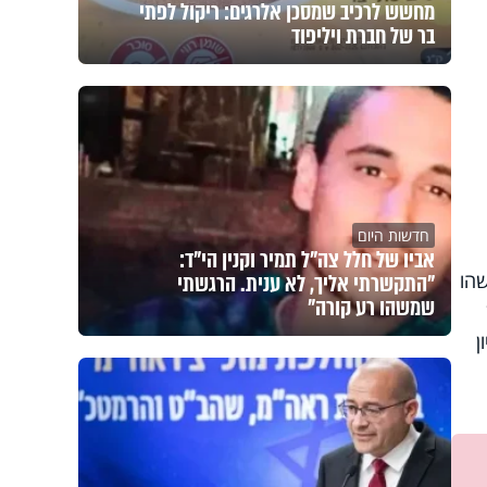
מחשש לרכיב שמסכן אלרגים: ריקול לפתי
בר של חברת ויליפוד
חדשות היום
אביו של חלל צה"ל תמיר וקנין הי"ד:
שהו
"התקשרתי אליך, לא ענית. הרגשתי
שמשהו רע קורה"
ן