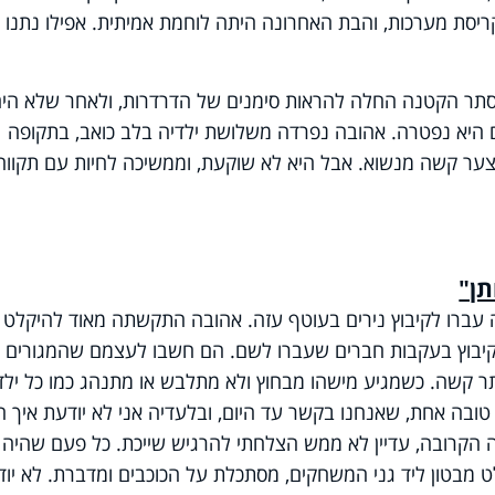
ריסת מערכות, והבת האחרונה היתה לוחמת אמיתית. אפילו נתנו 
תר הקטנה החלה להראות סימנים של הדרדרות, ולאחר שלא הי
ם היא נפטרה. אהובה נפרדה משלושת ילדיה בלב כואב, בתקופה
צער קשה מנשוא. אבל היא לא שוקעת, וממשיכה לחיות עם תקווה
תן"
ה בבת-ים, כשהיתה בת 8, הוריה עברו לקיבוץ נירים בעוטף עזה. אהובה התקשתה מאוד להיקלט
קיבוץ בעקבות חברים שעברו לשם. הם חשבו לעצמם שהמגורים
ותר קשה. כשמגיע מישהו מבחוץ ולא מתלבש או מתנהג כמו כל ילד
טובה אחת, שאנחנו בקשר עד היום, ובלעדיה אני לא יודעת איך הי
הקרובה, עדיין לא ממש הצלחתי להרגיש שייכת. כל פעם שהיה ל
ט מבטון ליד גני המשחקים, מסתכלת על הכוכבים ומדברת. לא יו