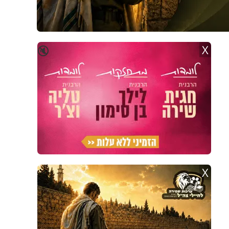
X
🔇
X