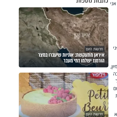
כתבות נוספות
אני
י
חדשות היום
איראן מתעקשת: אוניות שיעברו במצר
הורמוז ישלמו דמי מעבר
ון,
ה
ם
א
חדשות היום