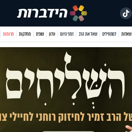
למתחילים
שאל את הרב
זמני היום
עלון
שופס
מחלקות
תרומות