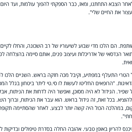
חר הצבא התחתנו, ומאז, כבר הספקתי להפוך עולמות, ועד היום 
ור את החיים שלי".
פת. הם הלכו מדי שבוע לשיעוריו של רב השכונה, והחלו לקיים
ואר הנדסאי של אדריכלות ועיצוב פנים, אותם סיימה בהצלחה לפנ
הטרי התעלף במפתיע, וקיבל מכה חזקה בראש. השניים הלכו למי
יגות. "הרופאים החליטו לעשות לו סי.טי ליתר ביטחון בגלל המכ
 שפיר. הגידול לא היה מסוכן, ואפשר היה לדחות את הניתוח, אבל
הוציא. בכל זאת, זה גידול בראש. הוא עבר את הניתוח, וברוך הש
קום, במהלכה הכול היה קשה יותר לבצע. לאחר שהסתיימה תקופת
תי".
היכנס להריון באופן טבעי. אהובה החלה בסדרת טיפולים ובדיקות ל