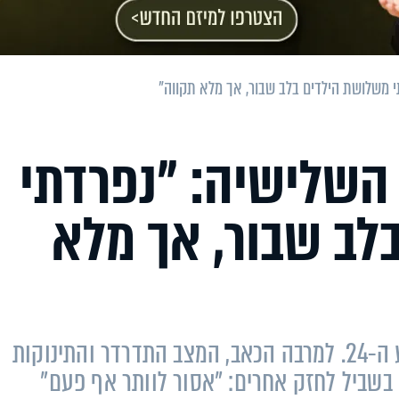
משלושת הילדים בלב שבור, אך מלא תקווה"
שלישיה: "נפרדתי
לב שבור, אך מלא
אהובה אור ילדה את שלושת ילדיה בשבוע ה-24. למרבה הכאב, המצב התדרדר והתינוקות
בשביל לחזק אחרים: "אסור לוותר אף פעם"