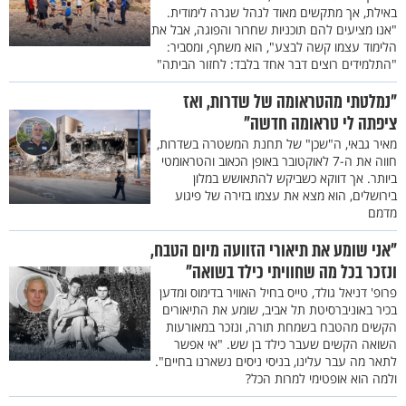
באילת, אך מתקשים מאוד לנהל שגרה לימודית.
"אנו מציעים להם תוכניות שחרור והפוגה, אבל את
הלימוד עצמו קשה לבצע", הוא משתף, ומסביר:
"התלמידים רוצים דבר אחד בלבד: לחזור הביתה"
"נמלטתי מהטראומה של שדרות, ואז
ציפתה לי טראומה חדשה"
מאיר גבאי, ה"שכן" של תחנת המשטרה בשדרות,
חווה את ה-7 לאוקטובר באופן הכאוב והטראומטי
ביותר. אך דווקא כשביקש להתאושש במלון
בירושלים, הוא מצא את עצמו בזירה של פיגוע
מדמם
"אני שומע את תיאורי הזוועה מיום הטבח,
ונזכר בכל מה שחוויתי כילד בשואה"
פרופ' דניאל גולד, טייס בחיל האוויר בדימוס ומדען
בכיר באוניברסיטת תל אביב, שומע את התיאורים
הקשים מהטבח בשמחת תורה, ונזכר במאורעות
השואה הקשים שעבר כילד בן שש. "אי אפשר
לתאר מה עבר עלינו, בניסי ניסים נשארנו בחיים".
ולמה הוא אופטימי למרות הכל?