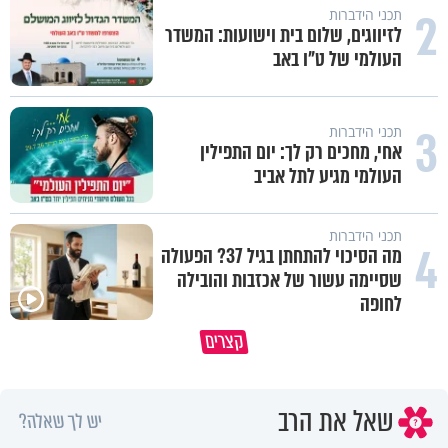
2
תכני הידברות
לזיווגים, שלום בית וישועות: המשדר
העולמי של ט"ו באב
3
תכני הידברות
אחי, מחכים רק לך: יום התפילין
העולמי מגיע לתל אביב
תכני הידברות
4
מה הסיכוי להתחתן בגיל 37? הפעולה
שסיימה עשור של אכזבות והובילה
לחופה
באיזה ארץ לומדים יותר גמרא בדרום
קצרים
קוריאה או בישראל?
כל מה שנשבר יכול להיבנות מחד
שאל את הרב
יש לך שאלה?