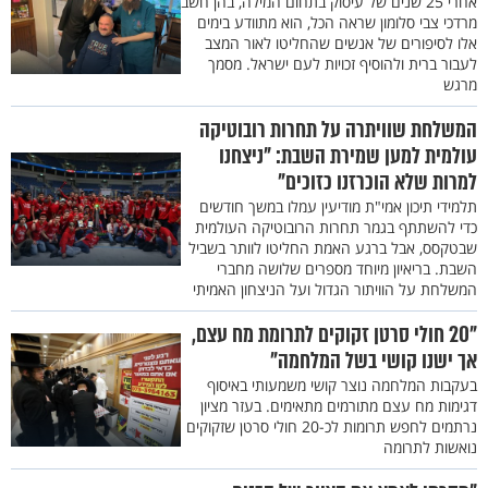
אחרי 25 שנים של עיסוק בתחום המילה, בהן חשב
מרדכי צבי סלומון שראה הכל, הוא מתוודע בימים
אלו לסיפורים של אנשים שהחליטו לאור המצב
לעבור ברית ולהוסיף זכויות לעם ישראל. מסמך
מרגש
המשלחת שוויתרה על תחרות רובוטיקה
עולמית למען שמירת השבת: "ניצחנו
למרות שלא הוכרזנו כזוכים"
תלמידי תיכון אמי"ת מודיעין עמלו במשך חודשים
כדי להשתתף בגמר תחרות הרובוטיקה העולמית
שבטקסס, אבל ברגע האמת החליטו לוותר בשביל
השבת. בריאיון מיוחד מספרים שלושה מחברי
המשלחת על הוויתור הגדול ועל הניצחון האמיתי
"20 חולי סרטן זקוקים לתרומת מח עצם,
אך ישנו קושי בשל המלחמה"
בעקבות המלחמה נוצר קושי משמעותי באיסוף
דגימות מח עצם מתורמים מתאימים. בעזר מציון
נרתמים לחפש תרומות לכ-20 חולי סרטן שזקוקים
נואשות לתרומה