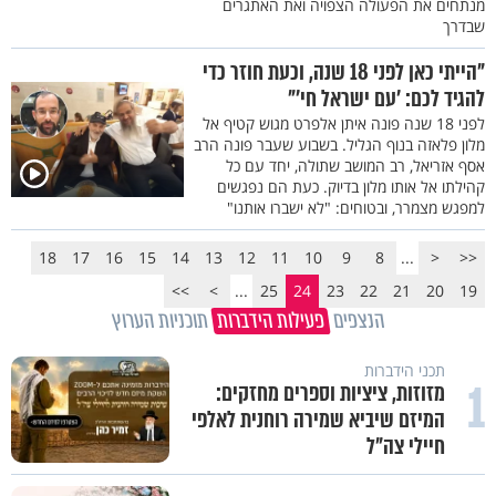
מנתחים את הפעולה הצפויה ואת האתגרים
שבדרך
"הייתי כאן לפני 18 שנה, וכעת חוזר כדי
להגיד לכם: 'עם ישראל חי'"
לפני 18 שנה פונה איתן אלפרט מגוש קטיף אל
מלון פלאזה בנוף הגליל. בשבוע שעבר פונה הרב
אסף אזריאל, רב המושב שתולה, יחד עם כל
קהילתו אל אותו מלון בדיוק. כעת הם נפגשים
למפגש מצמרר, ובטוחים: "לא ישברו אותנו"
18
17
16
15
14
13
12
11
10
9
8
...
<
<<
>>
>
...
25
24
23
22
21
20
19
הנצפים
פעילות הידברות
תוכניות הערוץ
תכני הידברות
1
מזוזות, ציציות וספרים מחזקים:
המיזם שיביא שמירה רוחנית לאלפי
חיילי צה"ל