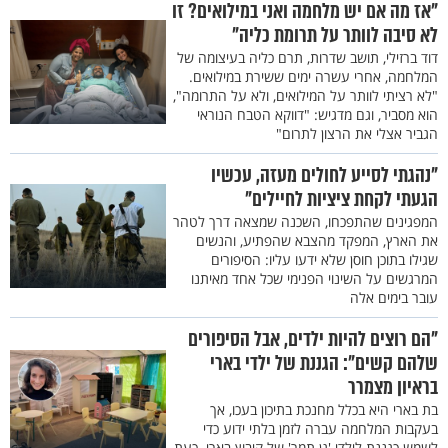
"אז מה אם יש מלחמה ואני במילואים? זו
לא סיבה לוותר על תרומת כליה"
דוד ברזילי, תושב שדרות, תרם כליה בעיצומה של
המלחמה, אחרי עשרה ימים ששירת במילואים.
"לא רציתי לוותר על המילואים, ולא על התרומה",
הוא מסביר, וגם מדגיש: "דווקא הטבח הנוראי
הגביר אצלי את הרצון לתרום"
"נהגתי לסייע לחולים מעזה, עכשיו
הגעתי לקחת ציציות לחיילים"
המפגינים שהתפכחו, השכנה שמצאה דרך לטהר
את הארץ, המפקד מהצבא שהפתיע, והנשים
שגילו בתוכן חוסן שלא ידעו עליו: הסיפורים
המרגשים על השינוי הפנימי שכל אחד מאיתנו
עובר בימים אלה
"הם רוצים להיות ילדים, אבל הסיפורים
שלהם קשים": הגננת של ילדי בארי
בראיון מצמרר
בת בארי היא בכלל מחנכת בתיכון בעכו, אך
בעקבות המלחמה עברה לזמן בלתי ידוע כדי
לשמש כגננת לילדי 'גן תמר' של קיבוץ בארי. כעת