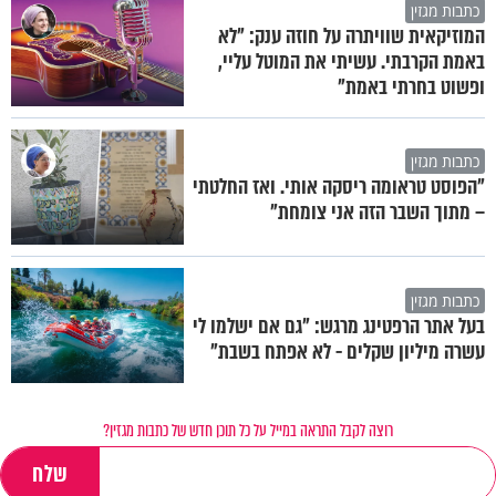
כתבות מגזין
המוזיקאית שוויתרה על חוזה ענק: "לא
באמת הקרבתי. עשיתי את המוטל עליי,
ופשוט בחרתי באמת"
כתבות מגזין
"הפוסט טראומה ריסקה אותי. ואז החלטתי
– מתוך השבר הזה אני צומחת"
כתבות מגזין
בעל אתר הרפטינג מרגש: "גם אם ישלמו לי
עשרה מיליון שקלים - לא אפתח בשבת"
רוצה לקבל התראה במייל על כל תוכן חדש של כתבות מגזין?