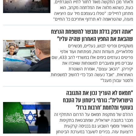
ולאחר מכן התקשה מאוד לחזור לחייו השגרתיים.
כעת, כשהוא מלווה את המלחמה מקרוב, הוא
מתחנן לחיילים: "טפלו בעצמכם מיד עם היציאה
מעזה, שהטראומה לא תרדוף אחריכם כל החיים"
"אתה דופק בדלת ומבשר למשפחת הנרצח
שהבאת את החפץ האחרון שהיה עליו"
משקפיים ופריטי לבוש, נעליים, מכשירים
סלולאריים, תעודות זהות, מפתחות ועוד אלפי
פריטים נערמים בימים אלו במשרדי להב 433, שם
עוברים מיון ומועברים למשפחות שאיבדו את
יקיריהן. "הכאב עצום", אומרת השוטרת
האחראית. "אבל נעשה הכל כדי להשיב למשפחות
ולסגור עבורן מעגל"
"חמאס לא העריך נכון את התגובה
הישראלית": גורמי ביטחון על הטבח
בעוטף ומלחמת 'חרבות ברזל'
ההלם של מתקפת חמאס על הדרום התחלף זה
מכבר בתגובה ישראלית, שמתבטאת בתקיפות
מהאוויר ומסוף השבוע גם בכניסה קרקעית
לרצועת עזה. בכירים לשעבר במערכת הביטחון