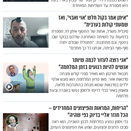
היא מספרת על השליחות המיוחדת
"איתן אמר בקול חלש 'אוי ואבוי', ואז
שמעתי קולות בערבית"
סיגלית פשרל, אחות של החטוף איתן לוי, מספרת
בדמעות על השיחה האחרונה שלהם בבוקר שבו
נחטף, וגם מתחננת: "תתפללו שכולם יחזרו
סוף-סוף הביתה, אנחנו כל כך מחכים"
"אני רוצה לעזור לכמה שיותר
אנשים להיות רגועים בזמן המלחמה"
חננאל תורגמן הוא מאייר ספרי קודש ומנחה
סדנאות איור. מאז פרוץ המלחמה הוא פוגש אלפי
ילדים בסדנאות שהוא מנחה בהתנדבות מלאה,
ומאמין באיור ככלי לריפוי ולחוסן נפשי בשגרה ובעת
מלחמה
"הריחות, המראות והפיצוצים המחרידים –
הכל חוזר אליי בדיוק כפי שהיה"
גדי ויסמן נפצע במלחמת לבנון השנייה, הוא ראה
סביבו הרוגים ופצועים, שמע את הפיצוצים העזים,