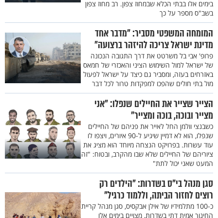
בימים אלו בבתי הכלא שבמחוז צפון. רב מחוז צפון
בשב"ס מספר על כך
המומחה המשפטי מסביר: "מדבר אחד
מדינת ישראל צריכה להיזהר ברצועה"
פרופ' אבי בל משרטט את דרך התגובה הנכונה
של ישראל למול השימוש הציני והאכזרי של חמאס
באזרחים בעזה, ומסביר גם כיצד על ישראל לפעול
מול בתי חולים שהפכו למפקדות טרור לכל דבר
הצייר שצייר את החיילים שנפלו: "אני
מצייר ובוכה, בוכה ומצייר"
כשבנצי וולמן החל לאייר את פניהם של החיילים
שנפלו, הוא לא דמיין שיגיע ל-90 איורים, ויצפו לו
עוד עשרות. בפרויקט הנצחה מיוחד הוא מציג את
ציוריהם של החיילים שלא שבו מהקרב, ובטוח: "זה
המעט שאני יכול לתת"
סגן מנהל בי"ס בשדרות: "הילדים רק
רוצים לחזור הביתה, וללמוד כרגיל"
כ-100 מתלמידיו של אילן אבקסיס, סגן מנהל קריית
החינוך אמית דתי בשדרות, מצויים בימים אלו