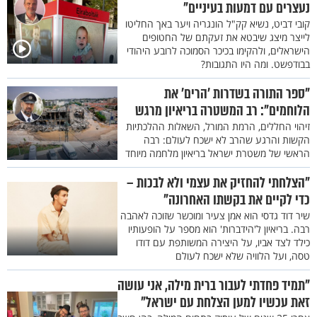
נעצרים עם דמעות בעיניים"
קובי דביט, נשיא קק"ל הונגריה ויער באך החליטו
לייצר מיצג שיבטא את זעקתם של החטופים
הישראלים, ולהקימו בכיכר הסמוכה לרובע היהודי
בבודפשט. ומה היו התגובות?
"ספר התורה בשדרות 'הרים' את
הלוחמים": רב המשטרה בריאיון מרגש
זיהוי החללים, הרמת המורל, השאלות ההלכתיות
הקשות והרגע שהרב לא ישכח לעולם: רבה
הראשי של משטרת ישראל בריאיון מלחמה מיוחד
"הצלחתי להחזיק את עצמי ולא לבכות –
כדי לקיים את בקשתו האחרונה"
שיר דוד גדסי הוא אמן צעיר ומוכשר שזוכה לאהבה
רבה. בריאיון ל'הידברות' הוא מספר על הופעותיו
כילד לצד אביו, על היצירה המשותפת עם דודו
טסה, ועל הלוויה שלא ישכח לעולם
"תמיד פחדתי לעבור ברית מילה, אני עושה
זאת עכשיו למען הצלחת עם ישראל"