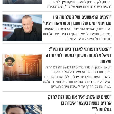
בקלות, לקבל זימון לשעה מדויקת ואף לשלם.
"נשים פשוט מברכות אותי על כך", היא מספרת
"הימים הראשונים של המלחמה היו
מבחינתי ימים של חשבון נפש מאוד רציני"
נעם פתחי, מאנשי התקשורת הימניים המשפיעים
בישראל, מתייצב לריאיון חשוף ומספר כיצד מלחמת
חרבות ברזל השפיעה על עשייתו
"הפכתי מרפורמי לאברך בישיבת מיר":
דניאל אלנקווה משתף במסעו לחיי תורה
ומצוות
דניאל אלנקווה נולד במקסיקו למשפחה רפורמית.
בצעירותו ניסה למנוע מאחיו 'ליפול בזרועות'
היהדות האורתודוקסית, אבל בגלל תאונת אופניים
הגיע בעצמו לבית כנסת אורתודוקסי, ומשם והלאה
עשה את כל הדרך עד לישיבת מיר בירושלים
"נשים שואלות: 'איך את מסוגלת לחזק
אחרים כשאת בעצמך איבדת בן
במלחמה?'"