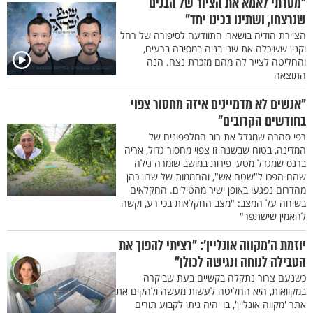
"מסרתי לאמא את הציור של הבנים
שנרצחו, ושתינו בכינו יחד"
הציירת הודיה בושארי התוודעה לסיפורה של רחל
וקנין ששיכלה את שני בניה במסיבה ברעים,
והחליטה לצייר לה מהם מזכרת נצח. הנה
התוצאה
"אנשים לא מדמיינים איזה מחסור צפוי
בחודשים הקרובים"
רפי סהרה שמגדל את רוב המלפפונים של
המדינה, בטוח שבשנה זו צפוי מחסור גדול, אריה
ברנס שמגדל מטעי פירות במושב שומרה גילה
שהם הפכו ל"שטח אש", והחממות של שרון כהן
מהדרום נפגעו באופן ישיר מהטילים. החקלאים
בשיחה על המצב: "מצב החקלאות בכי רע, וקשה
להאמין שישתפר"
יוזמת ה'מקווה אונליין': "רציתי להפוך את
הטבילה לנוחה ונגישה לכולן"
כשנעם צרור נתקלה בקשיים בעת שביקרה
במקוואות, היא החליטה לעשות מעשה ולהקים את
אתר 'מקווה אונליין', בו יהיה ניתן לקבוע תורים