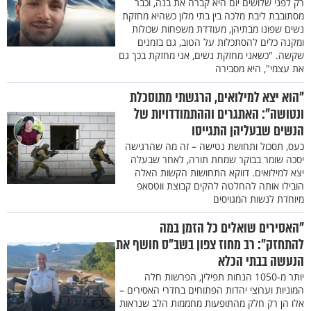
רק לפני שלושים יום היא קברה את בנה, וכבר
מסתובבת ליבת מלכה בין בתי מלון כשהיא מחזקת
נשים שפונו מבתיהן, מעודדת משפחות שכולות
ומקנה כלים להסתכלות על הטוב, גם בזמנים
שקשה. "כשאני מחזקת נשים, אני מחזקת בכך גם
את עצמי", היא מסבירה
"הוא יצא למילואים, הרגשתי מתוסכלת
ונטושה": האתגרים וההתמודדויות של
הנשים שבעליהן התגייסו
כעס, תסכול ותחושת נטישה – זה מה שהרגישה
יסכה שומר בבוקר שמחת תורה, לאחר שבעלה
יצא למילואים. דווקא התחושות הקשות האלה
הובילו אותה להחלטה להקים קבוצת ווטסאפ
מיוחדת לנשות המגויסים
"האסירים שואלים כל הזמן במה
להתחזק": רב מחוז צפון בשב"ס חושף את
הנעשה בבתי הכלא
יותר מ-1050 הנחות תפילין, הפרשות חלה
המוניות וערוצי יהדות הפתוחים בחדרי האסירים –
אלו הן רק חלק מהתופעות מחממות הלב שנראות