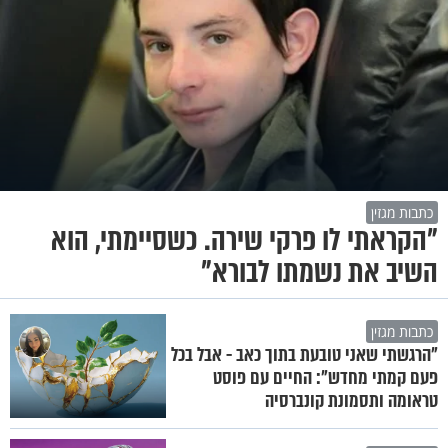
כתבות מגזין
"הקראתי לו פרקי שירה. כשסיימתי, הוא
השיב את נשמתו לבורא"
כתבות מגזין
"הרגשתי שאני טובעת בתוך כאב - אבל בכל
פעם קמתי מחדש": החיים עם פוסט
טראומה ותסמונת קונברסיה