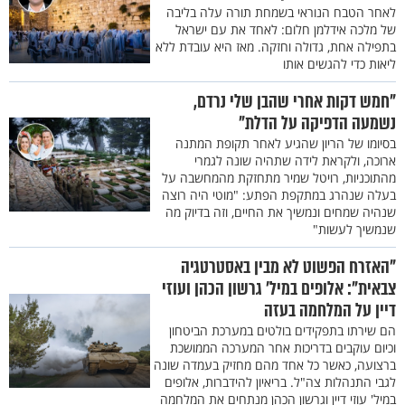
לאחר הטבח הנוראי בשמחת תורה עלה בליבה
של מלכה אידלמן חלום: לאחד את עם ישראל
בתפילה אחת, גדולה וחזקה. מאז היא עובדת ללא
ליאות כדי להגשים אותו
"חמש דקות אחרי שהבן שלי נרדם,
נשמעה הדפיקה על הדלת"
בסיומו של הריון שהגיע לאחר תקופת המתנה
ארוכה, ולקראת לידה שתהיה שונה לגמרי
מהתוכניות, רויטל שמיר מתחזקת מהמחשבה על
בעלה שנהרג במתקפת הפתע: "מוטי היה רוצה
שנהיה שמחים ונמשיך את החיים, וזה בדיוק מה
שנמשיך לעשות"
"האזרח הפשוט לא מבין באסטרטגיה
צבאית": אלופים במיל' גרשון הכהן ועוזי
דיין על המלחמה בעזה
הם שירתו בתפקידים בולטים במערכת הביטחון
וכיום עוקבים בדריכות אחר המערכה הממושכת
ברצועה, כאשר כל אחד מהם מחזיק בעמדה שונה
לגבי התנהלות צה"ל. בריאיון להידברות, אלופים
במיל' עוזי דיין וגרשון הכהן מנתחים את המלחמה