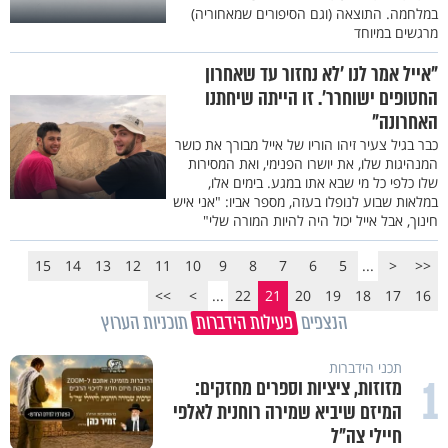
במלחמה. התוצאה (וגם הסיפורים שמאחוריה)
מרגשים במיוחד
"אייל אמר לנו 'לא נחזור עד שאחרון
החטופים ישוחרר'. זו הייתה שיחתנו
האחרונה"
כבר בגיל צעיר זיהו הוריו של אייל מבורך את כושר
המנהיגות שלו, את יושרו הפנימי, ואת המסירות
שלו כלפי כל מי שבא אתו במגע. בימים אלו,
במלאות שבוע לנופלו בעזה, מספר אביו: "אני איש
חינוך, אבל אייל יכול היה להיות המורה שלי"
15
14
13
12
11
10
9
8
7
6
5
...
<
<<
>>
>
...
22
21
20
19
18
17
16
הנצפים
פעילות הידברות
תוכניות הערוץ
תכני הידברות
1
מזוזות, ציציות וספרים מחזקים:
המיזם שיביא שמירה רוחנית לאלפי
חיילי צה"ל