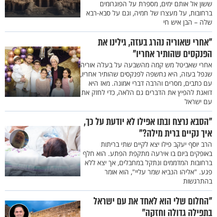
ששון אל אותם ימים, מספרת על הפוגרומים
ברחובות, על מעצרו של חמיה, וגם על סבא-רבא
שלה – הבן איש חי
"אחרי שאוריה נהרג בעזה, גילינו את
הפנקסים שהותיר אחריו"
אחרי שאביטל מש קמה מהשבעה על בעלה אוריה
שנפל בעזה, היא נחשפה לפנקסים שהותיר אחריו,
עם כתבים, מסרים והרבה דברי אמונה. מאז היא
דואגת להפיץ את הדברים גם הלאה, כדי לחזק את
עם ישראל
"הסבא נרצח ובתו אפילו לא יודעת על כך,
איך נקיים ברית מילה?"
הרב יוסף יעקב פילו יצא לקיים שתי בריתות
באופקים ביום בו אירעה מתקפת הפתע. הוא חלף
ברחובות המדממים ונתקל במחבלים, אך יצא ללא
פגע. "אליהו הנביא שמר עליי", הוא אומר
בהתרגשות
"החלום שלי הוא לאחד את עם ישראל
בתפילה גדולה וחזקה"