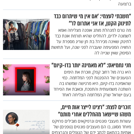
ברצועה
"חשבתי לעצמי: 'אם אין מי שיתרום כבד
לתינוק הקטן, אז אני אתרום לו'"
מה גורם למנהלת מותג אופנה מצליחה ואמא
לשמונה ילדים, להחליט שהיא תורמת אונת כבד
לתינוק שאינה מכירה? בת חן שריג מספרת על
החוויה המפעימה שעברה לפני שנה, ועל תחושת
הסיפוק שאין שנייה לה
חני נחמיאס: "לא מאמינה יותר בדו-קיום"
היא גרה מול רחוב קפלן, וזוכרת את הימים
הטעונים של ההפגנות לפני המלחמה. כמי
שהאמינה בדו-קיום, היא מרגישה שמשהו בה
השתנה משמעותית והתפכח, וכואבת את הפירוד
בעם ישראל שרק המלחמה הצליחה לאחד
זוכרים לנצח: "רצינו לייצר אות חיים,
משהו שיישאר מהחללים אחרי מותם"
עשרות מעצבי פונטים וגרפיקאים מובילים פרויקט
מיוחד מסוגו, בו הם מעצבים פונטים (גופנים) של
אותיות בהתאם לכתב ידם של הנופלים והנרצחים