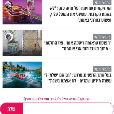
כתבות מגזין
המוזיקאית שוויתרה על חוזה ענק: "לא
באמת הקרבתי. עשיתי את המוטל עליי,
ופשוט בחרתי באמת"
כתבות מגזין
"הפוסט טראומה ריסקה אותי. ואז החלטתי
– מתוך השבר הזה אני צומחת"
כתבות מגזין
בעל אתר הרפטינג מרגש: "גם אם ישלמו לי
עשרה מיליון שקלים - לא אפתח בשבת"
רוצה לקבל התראה במייל על כל תוכן חדש של כתבות מגזין?