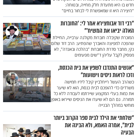
חדש בו היא מתעדת חלק מחייה, ובטוחה:
"היצירה היא זו שמאפשרת לי לבחור בחיים"
"רבי דוד אבוחצירא אמר לי: 'החוברות
האלה יביאו את המשיח'"
המוכרת שקיבלה חוברות מקולגה ערבייה, החיילת
שהפכה למפיצה והאברך שהפתיע: הרב דוד שלום
נקי, מחבר סדרת החוברות "בהלכה ובאגדה", לא
מפסיק לקבל עליהן ד"שים מפעימים
"אנשים התנדבו לשפץ את בית הכנסת,
וזכו לראות ניסים וישועות"
כשהרב העשל רייחלביץ קיבל לידיו חמישה
משרדים כדי להופכם לבית כנסת, הוא לא שיער
את כמות בעלי המקצוע שיירתמו לעבודה ללא כל
תמורה. גם הם לא שיערו את הניסים שייראו באופן
מוחשי במהלך הבנייה
"שלחתי את הילד לבית ספר הקרוב ביותר
לבית", אמרה האמא, ולא הבינה את
הבעיה