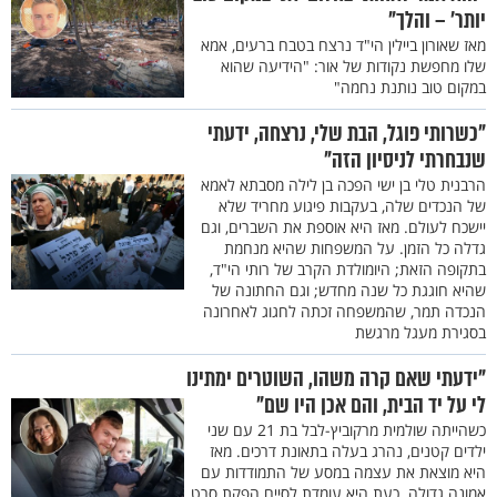
יותר' – והלך"
מאז שאורון ביילין הי"ד נרצח בטבח ברעים, אמא
שלו מחפשת נקודות של אור: "הידיעה שהוא
במקום טוב נותנת נחמה"
"כשרותי פוגל, הבת שלי, נרצחה, ידעתי
שנבחרתי לניסיון הזה"
הרבנית טלי בן ישי הפכה בן לילה מסבתא לאמא
של הנכדים שלה, בעקבות פיגוע מחריד שלא
יישכח לעולם. מאז היא אוספת את השברים, וגם
גדלה כל הזמן. על המשפחות שהיא מנחמת
בתקופה הזאת; היומולדת הקרב של רותי הי"ד,
שהיא חוגגת כל שנה מחדש; וגם החתונה של
הנכדה תמר, שהמשפחה זכתה לחגוג לאחרונה
בסגירת מעגל מרגשת
"ידעתי שאם קרה משהו, השוטרים ימתינו
לי על יד הבית, והם אכן היו שם"
כשהייתה שולמית מרקוביץ-לבל בת 21 עם שני
ילדים קטנים, נהרג בעלה בתאונת דרכים. מאז
היא מוצאת את עצמה במסע של התמודדות עם
אמונה גדולה. כעת היא עומדת לסיים הפקת סרט