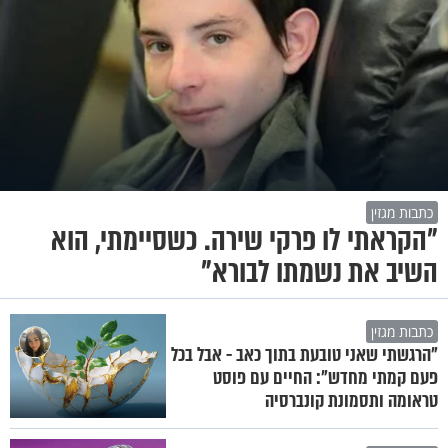
כתבות מגזין
"הקראתי לו פרקי שירה. כשסיימתי, הוא
השיב את נשמתו לבורא"
כתבות מגזין
"הרגשתי שאני טובעת בתוך כאב - אבל בכל
פעם קמתי מחדש": החיים עם פוסט
טראומה ותסמונת קונברסיה