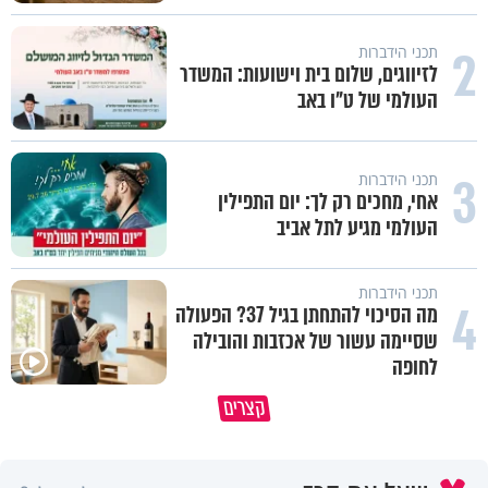
2
תכני הידברות
לזיווגים, שלום בית וישועות: המשדר
העולמי של ט"ו באב
3
תכני הידברות
אחי, מחכים רק לך: יום התפילין
העולמי מגיע לתל אביב
תכני הידברות
4
מה הסיכוי להתחתן בגיל 37? הפעולה
שסיימה עשור של אכזבות והובילה
לחופה
באיזה ארץ לומדים יותר גמרא בדרום
קצרים
קוריאה או בישראל?
כל מה שנשבר יכול להיבנות מחד