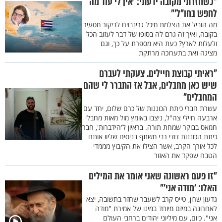
"כשחזרתי מקובה ידעתי: 'אין לי עוד מה
לחפש בחו"ל'"
מה הוביל את הצלמת מיכל גרינבוים לביקור מסעיר
בקובה, ואיך זה גרם לה בסופו של דבר לעזוב הכל
ולעלות לארץ? כעת היא מספרת על כך, וגם
מציגה זאת בתערוכה מרתקת
"ראיתי קבוצת חיילים. צעקתי לעברם
שיש כאן מחבלים, אבל אז התברר לי שהם
המחבלים"
עשרת חברי כיתת הכוננות של כרם שלום, יחד עם
ארבעה חיילי צה"ל, ניצבו באומץ מול מאות מחבלי
חמאס בבוקר שמחת תורה. בראיון ל'הידברות', חבר
כיתת הכוננות דודי רבי משתף בניסים שליוו אותם
לכל אורך הקרב, אשר הצילו את הקיבוץ מממדי
הטבח שפקד את האזור
"זו פעם ראשונה שאני אומר את המילים
האלו: 'מודה אני'"
גדעון שרון, טייס קרב לשעבר שחזר בתשובה, יצא
לאחרונה במיזם מיוחד במינו של אמירת "מודה
אני". כיום, עם מיליוני יהודים ברחבי העולם