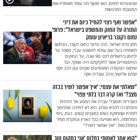
שהצטרפו למיזם, הוא חושף מה עומד מאחוריו ואת
התגובות המרגשות
"אפשר ואף רצוי להחיל כיום את דיני
התורה על החוק והמשפט בישראל": פרופ'
נחום רקובר בריאיון עומק
חתן פרס ישראל, הרב פרופ' נחום רקובר, הנחשב
למומחה בעל שם עולמי למשפט עברי, מספר על
ילדותו בירושלים לפני 90 שנה, על החוקים
ההיסטוריים אשר לחקיקתם היה שותף, ועל
שיתופי הפעולה המפתיעים שקיים עם הרב יוסף
שלום אלישיב והרב עובדיה יוסף
"שאלתי את עצמי: 'איך אפשר לשיר בכזה
מצב?' ואז קרה דבר בלתי צפוי"
כשנירית חוטובלי עברה את המסע אל היהדות
והתחברה לבורא עולם, היא לא דמיינה שתהפוך
לזמרת שמחזקת נשים במצבים קשים. כעת, בימי
המלחמה, היא מופיעה בכל הארץ ונתקלת תמיד
בהתלבטות: "איך אפשר לשיר?"
"הוא אמר לאחותי בחלום 'אני במקום טוב