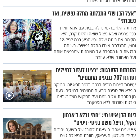
החרדיות איכות חסרת פשרות"
"אצל הבן שלי התגלתה מחלה נפשית, ואז
נשברתי"
איריתה הלוי בר-נוי גדלה בבית עם אמא חולת
סכיזופרניה ואבא ניצול שואה והלום קרב, היא
הקימה את ביתה שלה, וכשהגיע בנה לגיל 18
וחצי, התגלתה אצלו מחלה נפשית. בשיחה
מרגשת היא מספרת על האומנות שמרפאת אותה
ועל האמונה שלא עוזבת
הסבתות הסורגות: "רצינו לעזור לחיילים
וסרגנו 707 כובעים מחממים"
עשרות דיירות מ'בית בכפר' בכפר סבא יזמו פרויקט
מופלא של סריגת כובעים מחממים לחיילים. כעת
הן מספרות על היוזמה ועל הביקוש האדיר: "אנו
סורגות וסורגות ללא הפסקה"
נינת הבן איש חי: "חמי נכלא ב'ארמון
הקץ', וניצל משם בניסי-ניסים"
55 שנים אחרי הוצאתם להורג של תשעה יהודים
על ידי השלטון העיראקי, חוזרת הניצולה ג'ויס