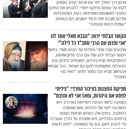
ארגון דרך המלך יחד עם ארגוני קירוב נוספים
לקחו על עצמם פרויקט ייחודי: להנגיש את החינוך
התורני למשפחות מסורתיות. כעת, כשהפעילות
שלהם סובבת יותר מ-70 יישובים, הם בטוחים:
"עומדת להיות מהפיכה"
הקשר הבלתי ידוע: "הבבא סאלי אמר לנו
'אני נפגש עם הרבי מחב"ד כל לילה'"
ארבעים שנה אחרי פטירתו של הבבא סאלי, נחשף
הקשר הבלתי ידוע שלו עם הרבי מליובאוויטש,
ההתכתבויות שהיו ביניהם, המופתים הרבים, וגם
הפעילות המשותפת למען עם ישראל. הרב שבתאי
וינטראוב מביא הכל בספר חדש: "האיר פני
המזרח"
מפיקת ההצגות בציבור החרדי: "גיליתי
לפתע את היהדות, ומאז אני לא עוזבת"
כשנועה גלאור הגיעה לשליחות בארה"ב היא
התוודעה ליופי של היהדות, ומאז ממשיכה
להתקרב. בימים אלו, כשהיא מביימת הצגות
בריכוזים החרדיים, היא מספרת על הדרך שעברה
כדי להגיע לשם, וגם על השאיפה: "לתת לנשים