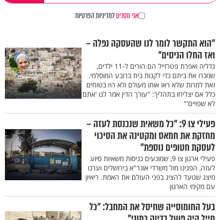
אני מסכים
למדיניות הפרטיות
"הוא התקשר לומר לנו שהעסקה נפלה –
ואז החלו הניסים"
גדליה ואפרת פטרזייל הם הורים ל-11 ילדים,
שמכרו את ביתם כדי לקנות בית ברובע המוסלמי.
זאת למרות שלא ראו אותו מעולם ולא היו בטוחים
כלל אם יצליחו בתהליך: "עורך הדין אמר לנו 'אתם
לא שפויים'"
פעילי צו 9: "כל משאית שנכנסת לעזה –
מחזקת את חמאס ומקטינה את הסיכוי
לעסקת חטופים נוספת"
פעילי ארגון צו 9, שמונעים כניסות משאיות סיוע
לעזה, הפגינו מול משרדי אונר"א בירושלים וערכו
מיצג שנועד להציג בפני העולם את האמת. ריאיון
עם מקימי הארגון
בעל החומוסייה שחיסל את המחבל: "כל
חייל היה פועל בדיוק כמוני"