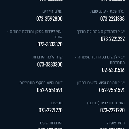
עלון שבת - עונג שבת
עולם הילדים
073-3592800
073-2221388
יעוץ למתחזקים בתחילת הדרך
יעוץ לילדות בסיכון והדרכה להורים -
אתגר
073-2221232
073-3333320
יעוץ לנשים בטהרת המשפחה -
קו ההלכה הידברות
מתחברות
073-3333300
02-6301516
יעוץ תמיכה וסיוע לנשים בהריון
דיווח וסיוע במקרי התבוללות
052-9551591
052-9551591
הזמנת חוגי בית (בחינם)
נופשים
073-2221270
073-2221290
ממיר צופיה
הידברות שופס