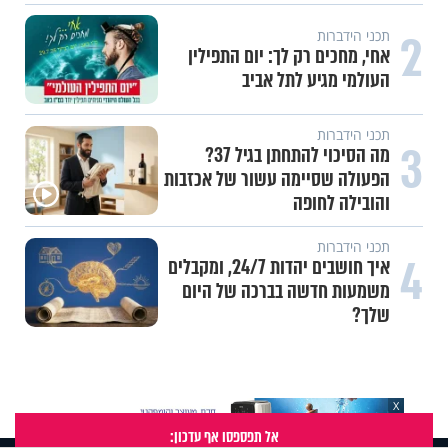
2
תכני הידברות
אחי, מחכים רק לך: יום התפילין
העולמי מגיע לתל אביב
תכני הידברות
3
מה הסיכוי להתחתן בגיל 37?
הפעולה שסיימה עשור של אכזבות
והובילה לחופה
תכני הידברות
4
איך חושבים יהדות 24/7, ומקבלים
משמעות חדשה בברכה של היום
שלך?
X
אל תפספסו אף עדכון: