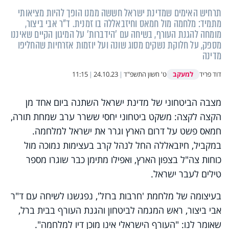
תרחיש האימים שמדינת ישראל חששה ממנו הופך להיות מציאותי
מתמיד: מלחמה מול חמאס וחיזבאללה בו זמנית. ד"ר אבי ביצור,
מומחה להגנת העורף, בשיחה עם 'הידברות' על המיגון הקיים שאיננו
מספק, על חלוקת נשקים מסוג שונה ועל יוזמות אזרחיות שהחליפו
מדינה
למעקב
דוד פריד
ט' חשון התשפ"ד
|
24.10.23
|
11:15
מצבה הביטחוני של מדינת ישראל השתנה ביום אחד מן
הקצה לקצה: משקט ביטחוני יחסי ששרר ערב שמחת תורה,
חמאס פשט על דרום הארץ וגרר את ישראל למלחמה.
במקביל, חיזבאללה החל לנהל קרב בעצימות נמוכה מול
כוחות צה"ל בצפון הארץ, ואפילו מתימן כבר שוגרו מספר
טילים לעבר ישראל.
בעיצומה של מלחמת 'חרבות ברזל', נפגשנו לשיחה עם ד"ר
אבי ביצור, ראש המגמה לביטחון והגנת העורף בבית ברל,
שאומר לנו: "העורף הישראלי אינו מוכן דיו למלחמה".