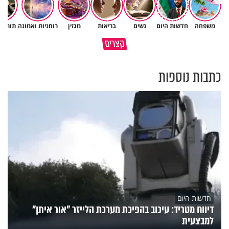
משפחה
חדשות היום
נשים
בריאות
מגזין
רוחניות ואמונה
תורה 
בכיסא גלגלים - בלי לוותר על
איך לשלוט בסיטואציה בצורה
קצרים
האמונה והשמחה
נכונה?
כתבות נוספות
חדשות היום
דיווח מטריד: עיכוב בהפיכת מערכת הלייזר "אור איתן"
למבצעית