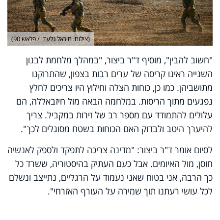
(צילום: מיכאל גלעדי / פלאש 90)
"חשוב להבין", מוסיף ד"ר ביצור, "במהלך מלחמת לבנון
השנייה ראינו קריסה של ערים רבות בצפון, שהתרוקנו
מתושביהן. כמו כן, כוחות הצלה וחילוץ היו צריכים לחלץ
נפגעים מתוך הריסות. במלחמה הבאה מול חיזבאללה, הם
עלולים להתמודד עם מספר רב של זירות במקביל. צריך
להיערך היטב ולבדוק האם הכוחות בשטח מסוגלים לכך".
לסיום אומר ד"ר ביצור: "מדינה צריכה לתפקד ולספק לאנשיה
חוסן, מול האיומים. אבל כעם העתיק בהיסטוריה, ששרד כל
כך הרבה, אני בטוח שאני נעמוד על הרגליים, נתייצב ונשלם
לכל עושי רעתנו תוך שמירה על העורף האזרחי".