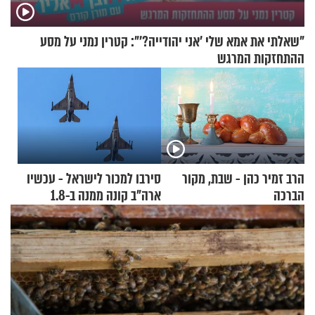
"שאלתי את אמא שלי 'אני יהודייה?'": קטרין נמני על מסע
ההתחזקות המרגש
הרב זמיר כהן - שבת, מקור
סירבו למכור לישראל - עכשיו
הברכה
ארה"ב קונה ממנה ב-1.8
מיליארד דולר