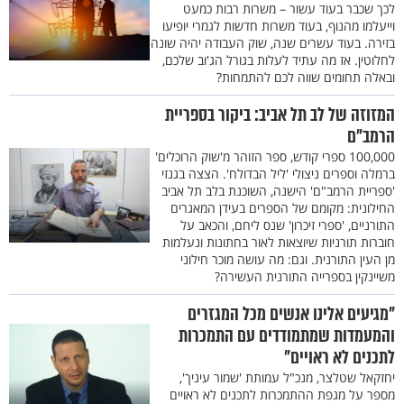
לכך שכבר בעוד עשור – משרות רבות כמעט
וייעלמו מהנוף, בעוד משרות חדשות לגמרי יופיעו
בזירה. בעוד עשרים שנה, שוק העבודה יהיה שונה
לחלוטין. אז מה עתיד לעלות בגורל הג'וב שלכם,
ובאלה תחומים שווה לכם להתמחות?
המזוזה של לב תל אביב: ביקור בספריית
הרמב"ם
100,000 ספרי קודש, ספר הזוהר מ'שוק הרוכלים'
ברמלה וספרים ניצולי 'ליל הבדולח'. הצצה בגנזי
'ספריית הרמב"ם' הישנה, השוכנת בלב תל אביב
החילונית: מקומם של הספרים בעידן המאגרים
התורניים, 'ספרי זיכרון' שנס ליחם, והכאב על
חוברות תורניות שיוצאות לאור בחתונות ונעלמות
מן העין התורנית. וגם: מה עושה מוכר חילוני
משיינקין בספרייה התורנית העשירה?
"מגיעים אלינו אנשים מכל המגזרים
והמעמדות שמתמודדים עם התמכרות
לתכנים לא ראויים"
יחזקאל שטלצר, מנכ"ל עמותת 'שמור עיניך',
מספר על מגפת ההתמכרות לתכנים לא ראויים