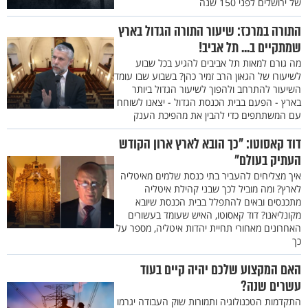
של ירושלים לפני 150 שנה
התורה במרכז: שיעור התורה הגדול בארץ
שמתקיים ב... תל אביב!
מה גורם למאות תל אביבים להגיע בכל שבוע
לשיעורו של הגאון הרב זמיר כהן? בשבוע שבו עומד
השיעור להתרחב ולהפוך לשיעור הגדול ביותר
בארץ - הפעם בבית הכנסת הגדול - יצאנו לשוחח
עם המשתתפים כדי להבין את מהפיכת הענק
דוד קאסוטו: "כך הובא לארץ ארון הקודש
העתיק בעולם"
איך מצליחים להעביר בתי כנסת שלמים מאיטליה
לארץ? ומה מוביל לכך שבני קהילת איטליה
מתכנסים ובאים להתפלל בבית הכנסת שיובא
מקונליאנו? דוד קאסוטו, האיש שעומד בעשורים
האחרונים מאחורי תחיית יהדות איטליה, מספר על
כך
האם המקצוע שלכם יהיה קיים בעוד
עשרים שנה?
התקדמות הטכנולוגיה ותמורות שוק העבודה יגרמו