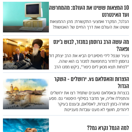
10 המצאות ששינו את העולם: מהמחרשה
ועד האינטרנט
הגלגל, המקרר ואמצעי התקשורת: מהן ההמצאות
ששינו את העולם ואת דרך החיים של האנושות?
מה עשה הרב גרוסמן במנזר, לבוש ג’ינס
ופאה?
צעיר שנפל לידי מיסיונרים הביא את הרב יצחק דוד
גרוסמן לחדור בתחפושת למנזר בו הוא שהה.
"לפחות תצא מכאן ליום כיפור", ביקש ממנו הרב
הנצרות והאסלאם vs. ירושלים - השקר
הגדול
בנצרות ובאסלאם טוענים שתמיד רצו את ירושלים
והתפללו אליה, אך מדובר בסילוף היסטורי גס. מסע
אחורה-בזמן לנצרות, לאסלאם, ובעצם בעיקר
ליהודים, חושף לא מעט עובדות מעניינות
למה הגמל נקרא גמל?