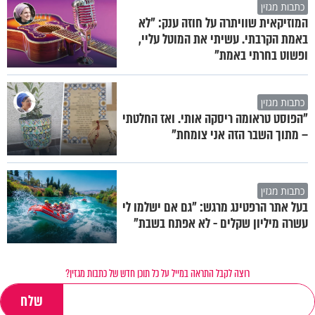
כתבות מגזין
המוזיקאית שוויתרה על חוזה ענק: "לא
באמת הקרבתי. עשיתי את המוטל עליי,
ופשוט בחרתי באמת"
כתבות מגזין
"הפוסט טראומה ריסקה אותי. ואז החלטתי
– מתוך השבר הזה אני צומחת"
כתבות מגזין
בעל אתר הרפטינג מרגש: "גם אם ישלמו לי
עשרה מיליון שקלים - לא אפתח בשבת"
רוצה לקבל התראה במייל על כל תוכן חדש של כתבות מגזין?