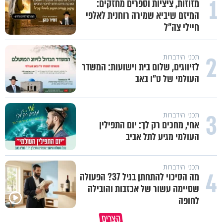
1
מזוזות, ציציות וספרים מחזקים:
המיזם שיביא שמירה רוחנית לאלפי
חיילי צה"ל
2
תכני הידברות
לזיווגים, שלום בית וישועות: המשדר
העולמי של ט"ו באב
3
תכני הידברות
אחי, מחכים רק לך: יום התפילין
העולמי מגיע לתל אביב
תכני הידברות
4
מה הסיכוי להתחתן בגיל 37? הפעולה
שסיימה עשור של אכזבות והובילה
לחופה
קצרים
מדוע האמונה נמשלה למלח?
גם ׳הרע׳ זה הרחמים של בורא ע