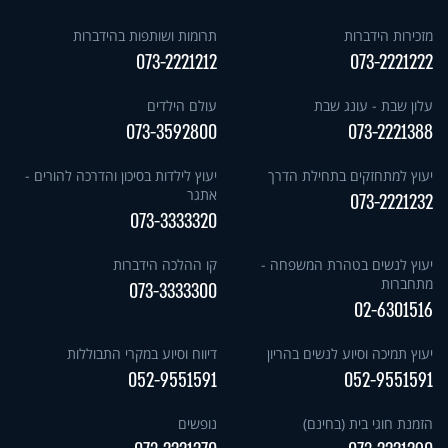
מזכירות הידברות
תרומות ושותפות בהידברות
073-2221212
073-2221222
עלון שבת - עונג שבת
עולם הילדים
073-3592800
073-2221388
יעוץ למתחזקים בתחילת הדרך
יעוץ לילדות בסיכון והדרכה להורים -
אתגר
073-2221232
073-3333320
יעוץ לנשים בטהרת המשפחה -
קו ההלכה הידברות
מתחברות
073-3333300
02-6301516
יעוץ תמיכה וסיוע לנשים בהריון
דיווח וסיוע במקרי התבוללות
052-9551591
052-9551591
הזמנת חוגי בית (בחינם)
נופשים