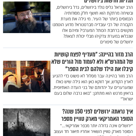
תגליות חדשות בירושלים"
הרב ישראל גליס נולד בירושלים, גדל בירושלים,
ובשיחה מרתקת הוא חושף חלק מסודותיה
הכמוסים ביותר של העיר. מי גילה את מערת
הקבורה של רבי עובדיה מברטנורא? מדוע הוטמנו
מוקשים ברחבת הכותל המערבי? ומיהם אלו
שנכלאו במערת צדקיהו מבלי יכולת לצאת?
ירושלים של סיפורים
הרב מזור בהיינה: "מעדיף לפצח קושיות
של המהרש"א ולא לעמוד מול הורים שלא
קיבלו את הילד שלהם לבית הספר"
הרב מזור בהיינה עבר מסלול לא פשוט כדי להגיע
לארץ הקודש, אך דווקא כאן הוא גילה שיש כאלו
שמערערים על יהדותם של בני העדה האתיופית.
בראיון מרגש הוא מתחנן: "בואו נרבה שלום בעם
ישראל"
איך נראתה ירושלים לפני 150 שנה?
הסופר האמריקאי מארק טוויין מספר
"ירושלים אינה גדולה יותר מכפר אמריקאי..."
הסופר מארק טוויין השאיר אחריו תיאור חד ועצוב