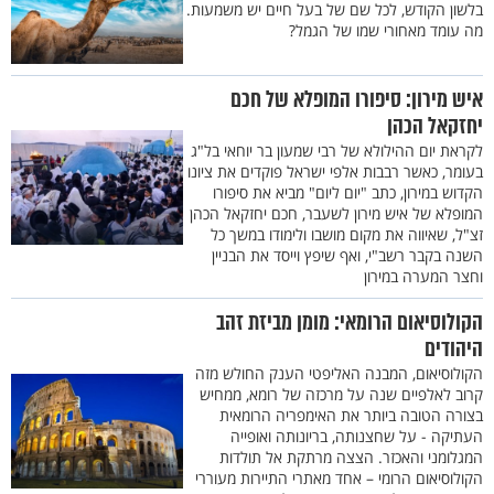
בלשון הקודש, לכל שם של בעל חיים יש משמעות.
מה עומד מאחורי שמו של הגמל?
איש מירון: סיפורו המופלא של חכם
יחזקאל הכהן
לקראת יום ההילולא של רבי שמעון בר יוחאי בל"ג
בעומר, כאשר רבבות אלפי ישראל פוקדים את ציונו
הקדוש במירון, כתב "יום ליום" מביא את סיפורו
המופלא של איש מירון לשעבר, חכם יחזקאל הכהן
זצ"ל, שאיווה את מקום מושבו ולימודו במשך כל
השנה בקבר רשב"י, ואף שיפץ וייסד את הבניין
וחצר המערה במירון
הקולוסיאום הרומאי: מומן מביזת זהב
היהודים
הקולוסיאום, המבנה האליפטי הענק החולש מזה
קרוב לאלפיים שנה על מרכזה של רומא, ממחיש
בצורה הטובה ביותר את האימפריה הרומאית
העתיקה - על שחצנותה, בריונותה ואופייה
המגלומני והאכזר. הצצה מרתקת אל תולדות
הקולוסיאום הרומי – אחד מאתרי התיירות מעוררי