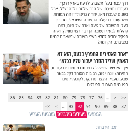
דרך עבור בעלי תשובה, 'לדעת בארץ דרכך',
בעידודו ותמיכתו של הרב שלמה וולבה זצ"ל. אבל
בשנים שעברו מאז, יהודה גרינוולד זיהה תמורות
משמעותיות בעולם התשובה הישראלי. מה בין
בעלי התשובה של פעם ואלה של היום, למה
קהילות לבעלי תשובה הן דבר רצוי ומומלץ, ואיזה
תפקיד יכולים למלא בעלי תשובה שנשארים לחיות
בסביבתם הקודמת?
"אחד האסירים התפרץ בכעס, הוא לא
האמין שליל הסדר יעבור עליו בכלא"
איך האנשים שנשללה חירותם מתמודדים עם חג
החירות? יונה יוניוב, רב בית הסוהר דקל בבאר
שבע, מעניק הצצה מרתקת לקונפליקטים
הפנימיים מאחורי הסורגים
86
85
84
83
82
81
80
79
78
77
76
...
<
<<
>>
>
...
93
92
91
90
89
88
87
הנצפים
פעילות הידברות
תוכניות הערוץ
תכני הידברות