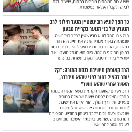
שש עצות ממומחים מובילים בתחום, שיעזרו לכם
לבקש ולקבל העלאה במשכורת
כך הפך לוניא רובינשטיין מנער חילוני לרב
הנערץ של בני הנוער בקריית טבעון
הרגע בו החל לוניא רובינשטיין לבקר במדרשיה
שנפתחה באזור מגוריו, שינה את חייו. הוא חזר
בתשובה, החזיר גם חברים ואפילו הקים בית כנסת
בתיכון החילוני בו למד. כיום הוא מנהל מועדון 'אור
ישראלי' בקריית טבעון ומקרב עשרות בני נוער
הרב קאופמן מישיבת כנסת התורה: "קל
יותר להציל בחור לפני שהוא מידרדר,
מאשר אחרי שהוא נושר"
הרב אפרים קאופמן חקר את נושא הנשירה במגזר
החרדי והצליח לפתח שיטה שמעלה בחורים
צעירים על דרך המלך. הוא הקים את ישיבת
'כנסת התורה' שמהווה אבן שואבת לבחורים
שנכשלו וכעת זוכים לקבל ביטחון מחודש. הסיפורים
המרגשים שנשמעים בין כתלי הישיבה מוכיחים כי
לעולם אסור להתייאש