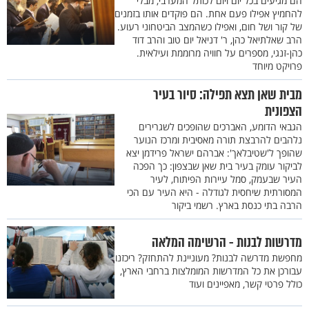
הם מגיעים בכל יום ויום לכותל המערבי, מבלי
להחמיץ אפילו פעם אחת. הם פוקדים אותו בזמנים
של קור ושל חום, ואפילו כשהמצב הביטחוני רעוע.
הרב שאלתיאל כהן, ר' דניאל יום טוב והרב דוד
כהן-זנגי, מספרים על חוויה מרוממת ועילאית.
פרויקט מיוחד
מבית שאן תצא תפילה: סיור בעיר
הצפונית
הגבאי הדומע, האברכים שהופכים לשגרירים
נלהבים להרבצת תורה מאסיבית ומרכז הנוער
שהופך ל'שטיבלאך': אברהם ישראל פרידמן יצא
לביקור עומק בעיר בית שאן שבצפון: כך הפכה
העיר שבעמק, סמל עיירות הפיתוח, לעיר
המסורתית שיחסית לגודלה - היא העיר עם הכי
הרבה בתי כנסת בארץ. רשמי ביקור
מדרשות לבנות - הרשימה המלאה
מחפשת מדרשה לבנות? מעוניינת להתחזק? ריכזנו
עבורכן את כל המדרשות המומלצות ברחבי הארץ,
כולל פרטי קשר, מאפיינים ועוד