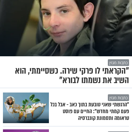
כתבות מגזין
"הקראתי לו פרקי שירה. כשסיימתי, הוא
השיב את נשמתו לבורא"
כתבות מגזין
"הרגשתי שאני טובעת בתוך כאב - אבל בכל
פעם קמתי מחדש": החיים עם פוסט
טראומה ותסמונת קונברסיה