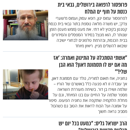
פרופסור לרפואה בירושלים, גבאי בית
כנסת על חוף ים המלח
לפרופסור עמוס ינון, רופא עסוק ועמוס מ'שערי
צדק', יש משרה מלאה נוספת בתור גבאי בית כנסת
קטנטן בקיבוץ לא דתי. את מעט (ממש מעט) הזמן
שנותר לו, הוא מנצל בסידור הספסלים והסידורים
בבית הכנסת, ובהרמת טלפונים לבחורי ישיבה
שיבואו להשלים מניין. ריאיון מיוחד
"אשתי הסתכלה על התינוק ואמרה: ’אז
מה אם יש לו תסמונת דאון? הוא הבן
שלי!’"
נחוניה, אח תאום למוריה, נולד עם תסמונת דאון,
אך עובדה זו לא פגעה כלל באושרם של הוריו –
שלמה ושירז בן דור. בשיחה מעוררת השראה
מספר שלמה על החיים עם בנו המיוחד, וגם על
מחלת הלוקמיה שתקפה את נחוניה הפעוט. סיפור
על אמונה ועל הכוח לראות את הטוב גם כשהכול
מסביב נראה חשוך
הרב ישראל גליס: "כמעט בכל יום יש