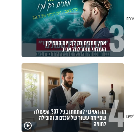
3
נחנו
אחי, מחכים רק לך: יום התפילין
העולמי מגיע לתל אביב
4
מה הסיכוי להתחתן בגיל 37? הפעולה
מינו
שסיימה עשור של אכזבות והובילה
לחופה
במבט לאחור - האם
איך ייתכן שיש אנשים
איך 
התקופה הקשה הייתה
שיודעים שהתורה אמת,
הצלי