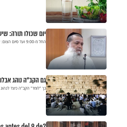
יום שכולו תורה: שי
החל מ-9:00 ועד סיום הצום: שיעורים תורה המותאמים ליום תשעה באב, מפי גדולי הרבנים. הצטרפו
גם הקב"ה נוהג אבלו
כך "לומד" הקב"ה כיצד לנהוג 
as antes del 9 de