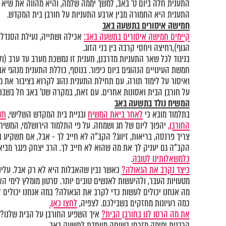
התענית חלה ביום ט' באב, למשך יממה שלמה, והיא מהווה את שיא 
התענית היא החמורה מבין ארבע התעניות על חורבן בית המקדש.
חמישה איסורים בתשעה באב
קיימים חמישה איסורים בתשעה באב:
אכילה ושתייה, נעילת הסנדל (
הגוף),רחיצה ויחסי קרבה בין בני הזוג.
בניגוד לכל שאר התעניות מדרבנן, תענית זו נמשכת מערב עד ערב (ו
חמשת העינויים הנהוגים ביום כיפור. בנוסף, כוללת התענית מנהגי א
ואיסור על לימוד תורה. עם תחילת התענית נהוג לקרוא בציבור את מג
על חורבן הבית ואסונות אחרים. עם זאת, במקרה שט' באב חל בשבת,
המשיח נולד בתשעה באב
בתלמוד מובא כי
לאחר ביאת המשיח
ובניית בית המקדש השלישי,
תש
החורבן,
יהפוך ליום של חג ושמחה‏. על פי התלמוד הירושלמי, המשיח
צריך פרנסה, בריאות, זיווג? הקב"ה לא חייב לך - אבל, אם תשקיע 
הקב"ה גם יעניק לך את מה שהוא לא חייב לך. הרב יצחק פנגר מבי
כלמשאלותינו לטובה
.
כיצד נקרב את הגאולה?
כאשר נבין שהאבלות היא לא רק אבל. עלינ
מטעויות העבר, ולהיעשות לאנשים טובים יותר. סרטון מומלץ לימי ה
מה אנחנו יכולים לעשות כדי לקרב את הגאולה? במה אנחנו יכולים 
כמה רעיונות מחזקים בשבילכם. לצפיה,
לחצו כאן.
את מה הרסו לנו בחורבן הבית?
איך השפיע החורבן על הבית שלנו? ו
הרבנית ימימה מזרחי בשיחה מיוחדת לתשעה באב.