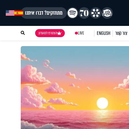
מתחזקים? דברו איתנו
צור קשר
ENGLISH
LIVE
הצטרפו למועדון