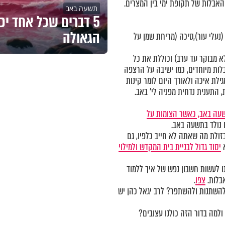
האבלות של תקופת ימי בין המצרים.
תשעה באב
5 דברים שכל אחד יכ
הגאולה
נעלי עור),סיכה (מריחת שמן על
לא מבוקר עד ערב) וכוללת את כל
בלות מיוחדים, כמו ישיבה על הרצפה
ילת איכה ולאורך היום לומר קינות
 התענית נדחית מפניה לי' באב.
עה באב, כאשר הצומות על
 נולד בתשעה באב.
בזולת מה שאתה לא חייב כלפיו, גם
א
יסוד גדול לבניית בית המקדש ולמילוי
ו לעשות חשבון נפש של איך ללמוד
אבלות.
צפו
.
להשתנות ולהשתפר? לרב יגאל כהן יש
למה בדור הזה כולנו עצובים?