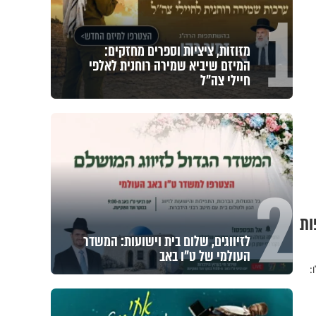
1
מזוזות, ציציות וספרים מחזקים:
המיזם שיביא שמירה רוחנית לאלפי
חיילי צה"ל
2
ות
לזיווגים, שלום בית וישועות: המשדר
העולמי של ט"ו באב
: