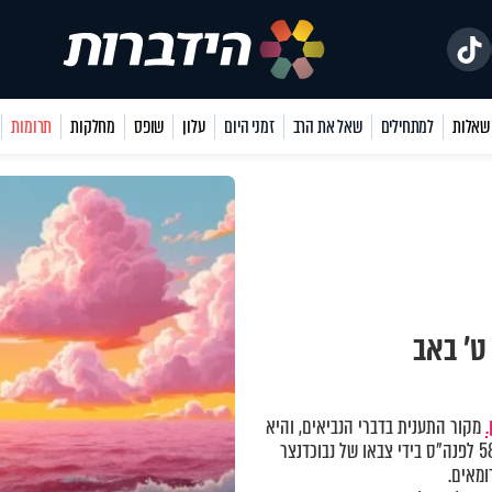
למתחילים
שאל את הרב
זמני היום
עלון
שופס
מחלקות
תרומות
ט’ באב
.
מקור התענית בדברי הנביאים, והיא
נקבעה במשנה לציון חורבן בתי המקדש - חורבן בית ראשון בשנת 586 לפנה"ס בידי צבאו של נבוכדנצר