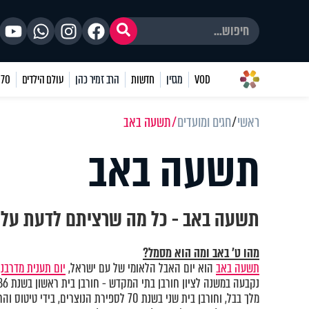
VOD
מגזין
חדשות
הרב זמיר כהן
עולם הילדים
70 שאלות
ראשי
חגים ומועדים
תשעה באב
תשעה באב
תשעה באב - כל מה שרציתם לדעת על 
מהו ט’ באב ומה הוא מסמל?
תשעה באב
הוא יום האבל הלאומי של עם ישראל,
יום תענית מדרבנן
מלך בבל, וחורבן בית שני בשנת 70 לספירת הנוצרים, בידי טיטוס והרומאים.