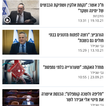
ח"כ אשר: "נקמת אלקין ושתיקת הכבשים
של ימינה ושקד"
הידברות
19.10.21 | 13:31
הורוביץ: "רוצה לפתוח מזנונים בבתי
חולים גם בשבת"
גבי שניידר
13.10.21 | 15:29
מחדל האקמו: "שערורייה בלתי נתפסת"
גבי שניידר
23.09.21 | 10:55
"חליפה ולשכה קומפלט": הכנסת אישרה
את מינוי אלי אבידר לשר
גבי שניידר