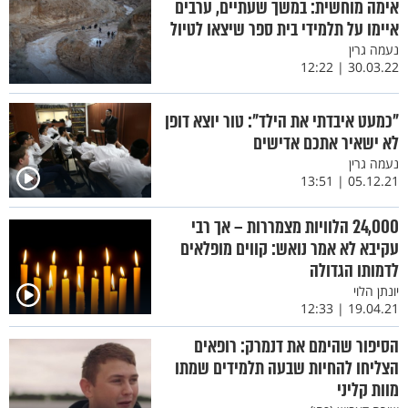
אימה מוחשית: במשך שעתיים, ערבים
איימו על תלמידי בית ספר שיצאו לטיול
נעמה גרין
30.03.22 | 12:22
"כמעט איבדתי את הילד": טור יוצא דופן
לא ישאיר אתכם אדישים
נעמה גרין
05.12.21 | 13:51
24,000 הלוויות מצמררות – אך רבי
עקיבא לא אמר נואש: קווים מופלאים
לדמותו הגדולה
יונתן הלוי
19.04.21 | 12:33
הסיפור שהימם את דנמרק: רופאים
הצליחו להחיות שבעה תלמידים שמתו
מוות קליני