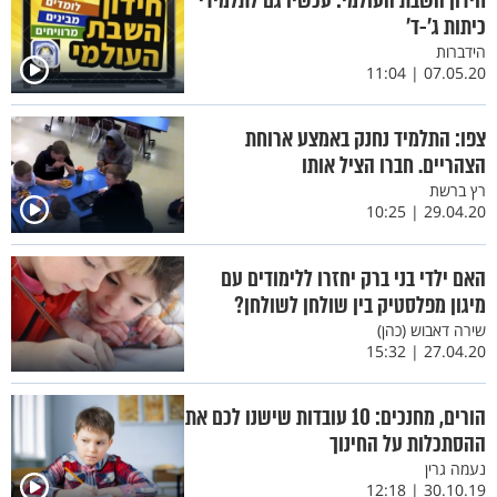
חידון השבת העולמי: עכשיו גם לתלמידי
כיתות ג’-ד’
הידברות
07.05.20 | 11:04
צפו: התלמיד נחנק באמצע ארוחת
הצהריים. חברו הציל אותו
רץ ברשת
29.04.20 | 10:25
האם ילדי בני ברק יחזרו ללימודים עם
מיגון מפלסטיק בין שולחן לשולחן?
שירה דאבוש (כהן)
27.04.20 | 15:32
הורים, מחנכים: 10 עובדות שישנו לכם את
ההסתכלות על החינוך
נעמה גרין
30.10.19 | 12:18