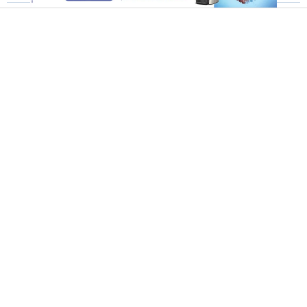
פיילוט: התלמידים בבתי הספר יעברו
ללמוד בעמידה
יצחק איתן
27.03.18 | 09:38
זה לא עונש: מדוע תלמידי כיתה ה’ בכפר
סבא - לומדים בעמידה?
שירה דאבוש (כהן)
26.03.18 | 12:49
הגיבור של פלורידה: המורה היהודי סקוט
ביגל
יצחק איתן
18.02.18 | 10:26
"מכת מדינה": תקיפת עובד חינוך תוביל
לחמש שנות מאסר