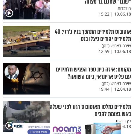
"שובו" שחגגו בר מצווה
הידברות
19.06.18 | 15:22
אוטובוס תלמידים התהפך בניו ג’רזי: 40
תלמידים יהודים ניצלו בנס
שירה דאבוש (כהן)
10.06.18 | 12:59
מקומם: איזה בית ספר הפגיש תלמידים
עם פליט אריתראי, ביום השואה?
שירה דאבוש (כהן)
12.04.18 | 19:44
תלמידים נמלטו מאוטובוס רגע לפני שעלה
באש בצומת להבים
רץ ברשת
X
09.04.18 | 13:17