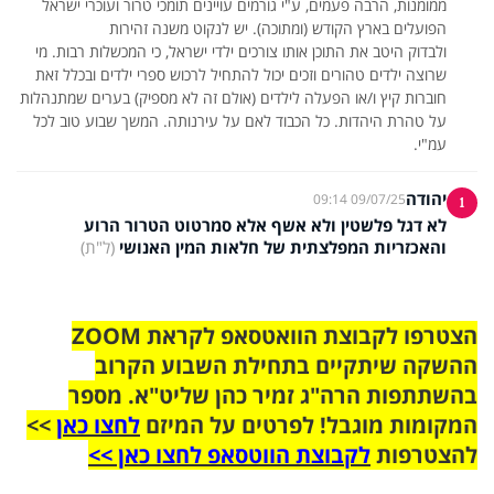
ממומנות, הרבה פעמים, ע"י גורמים עויינים תומכי טרור ועוכרי ישראל
ולבדוק היטב את התוכן אותו צורכים ילדי ישראל, כי המכשלות רבות. מי
שרוצה ילדים טהורים וזכים יכול להתחיל לרכוש ספרי ילדים ובכלל זאת
חוברות קיץ ו/או הפעלה לילדים (אולם זה לא מספיק) בערים שמתנהלות
על טהרת היהדות. כל הכבוד לאם על עירנותה. המשך שבוע טוב לכל
עמ"י.
יהודה
09/07/25 09:14
1
לא דגל פלשטין ולא אשף אלא סמרטוט הטרור הרוע
והאכזריות המפלצתית של חלאות המין האנושי
(ל"ת)
הצטרפו לקבוצת הוואטסאפ לקראת ZOOM
ההשקה שיתקיים בתחילת השבוע הקרוב
בהשתתפות הרה"ג זמיר כהן שליט"א. מספר
המקומות מוגבל! לפרטים על המיזם
לחצו כאן
>>
להצטרפות
לקבוצת הווטסאפ לחצו כאן >>