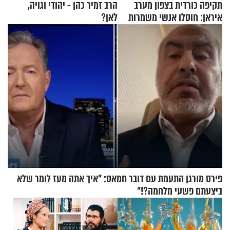
תקיפה כורדית בצפון מערב
הרב זמיר כהן - יהודי וגויה,
איראן: חוסלו אנשי משמרות
לאן?
המהפכה
פירס מורגן התעמת עם דובר חמאס: "איך אתה מעז לומר שלא
ביצעתם פשעי מלחמה?!"