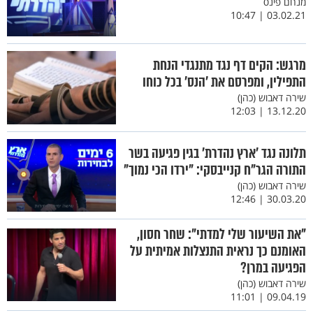
מנחם פינס
03.02.21 | 10:47
מרגש: הקים דף נגד מתנגדי הנחת
התפילין, ומפרסם את 'הנס' בכל כוחו
שירה דאבוש (כהן)
13.12.20 | 12:03
תלונה נגד 'ארץ נהדרת' בגין פגיעה בשר
התורה הגר"ח קנייבסקי: "ירדו הכי נמוך"
שירה דאבוש (כהן)
30.03.20 | 12:46
"את השיעור שלי למדתי": שחר חסון,
האומנם כך נראית התנצלות אמיתית על
הפגיעה במרן?
שירה דאבוש (כהן)
09.04.19 | 11:01