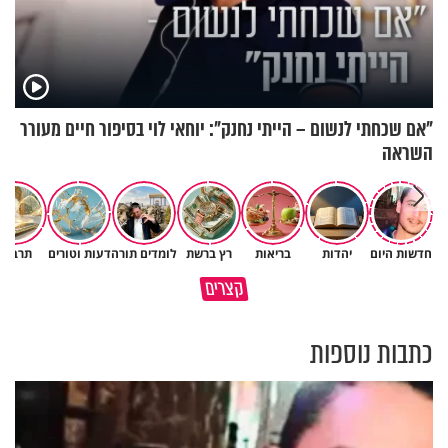
"אם שכחתי לנשום – הייתי נחנק": יוחאי לוי בסיפור חיים מעורר
השראה
חדשות היום
יהדות
בריאות
רץ ברשת
לומדים תורה
דעות וטורים
תרבות
פותחים פתח קטן - ומקבלים עול
קצרים
תשתמש באהבה של השם לטובתך
עצום
כתבות נוספות