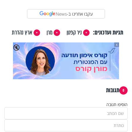
Video
עקבו אחרינו ב-
News
תגיות ועדכונים:
ניר קפטן
מרן
ארץ נהדרת
X
🔇
תגובות
0
הוסיפו תגובה