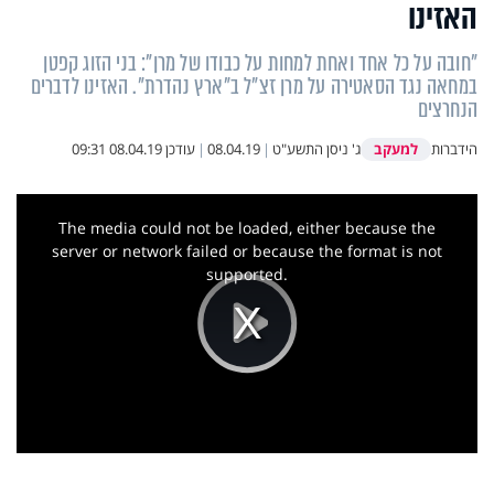
האזינו
"חובה על כל אחד ואחת למחות על כבודו של מרן": בני הזוג קפטן
במחאה נגד הסאטירה על מרן זצ"ל ב"ארץ נהדרת". האזינו לדברים
הנחרצים
למעקב
הידברות
ג' ניסן התשע"ט
|
08.04.19
|
עודכן
08.04.19 09:31
This
is
a
The media could not be loaded, either because the
modal
window.
server or network failed or because the format is not
supported.
Play