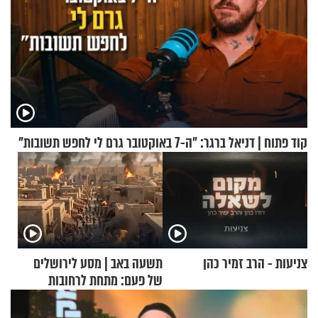
קוד פתוח | דניאל ברגר: "ה-7 באוקטובר גרם לי לחפש תשובות"
צניעות - הרב זמיר כהן
תשעה באב | מסע לירושלים
של פעם: מתחת לרחובות
ירושלים