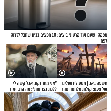
מפקקי שעם ועד קרטוני ביצים: 10 חפצים בבית שחבל לזרוק
לפח
תשעה באב | מסע לירושלים
"אני מתחזקת, אבל קשה לי
של פעם: קולות מלחמה מהר
ללכת בצניעות": מה הרב זמיר
הזיתים
כהן המליץ לה לעשות?