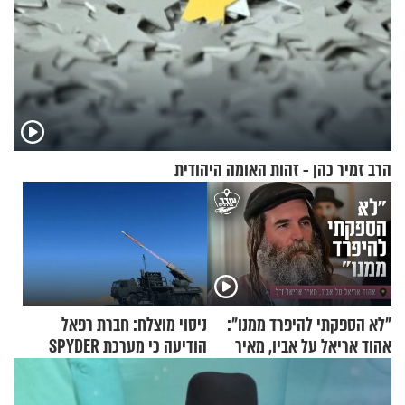
הרב זמיר כהן - זהות האומה היהודית
"לא הספקתי להיפרד ממנו":
ניסוי מוצלח: חברת רפאל
אהוד אריאל על אביו, מאיר
הודיעה כי מערכת SPYDER
אריאל ז"ל
הצליחה ליירט כטב"ם