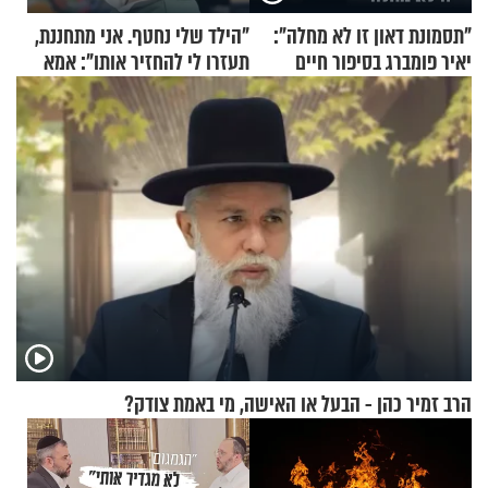
"תסמונת דאון זו לא מחלה":
"הילד שלי נחטף. אני מתחננת,
יאיר פומברג בסיפור חיים
תעזרו לי להחזיר אותו": אמא
מעורר השראה
של יובל בן ה-4 בריאיון דומע
הרב זמיר כהן - הבעל או האישה, מי באמת צודק?