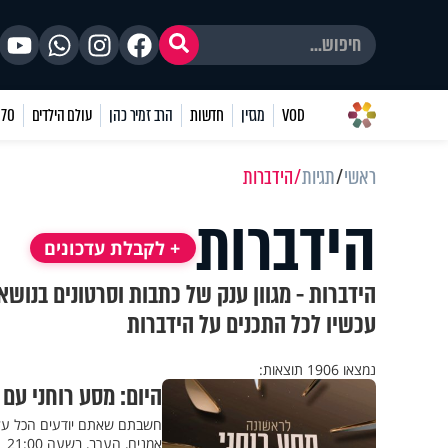
VOD
מגזין
חדשות
הרב זמיר כהן
עולם הילדים
70 שאלות
ראשי
תגיות
הידברות
הידברות
+ לקבלת עדכונים
הידברות - מגוון ענק של כתבות וסרטונים בנושא
עכשיו לכל התכנים על הידברות
נמצאו 1906 תוצאות:
היום: מסע רוחני עם
חשבתם שאתם יודעים הכל על אל
אמנים, הערב, בשעה 21:00