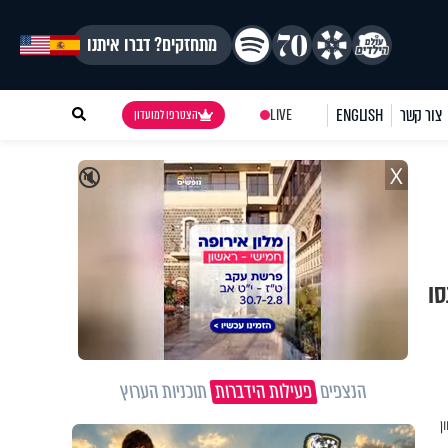
מתחזקים? דברו איתנו
צור קשר
ENGLISH
LIVE
הצטרפו למועדון
X
🔇
סו
הנצפים
פעילות הידברות
תוכניות הערוץ
ן