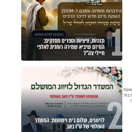
1
מזוזות, ציציות וספרים מחזקים:
המיזם שיביא שמירה רוחנית לאלפי
חיילי צה"ל
לכה צועדים יחד, במטרה להנגיש את ההלכה לעם ישראל. אחרי הקו הטלפוני, הפועל במשך 24 שעות
2
 בתי
ה
לזיווגים, שלום בית וישועות: המשדר
העולמי של ט"ו באב