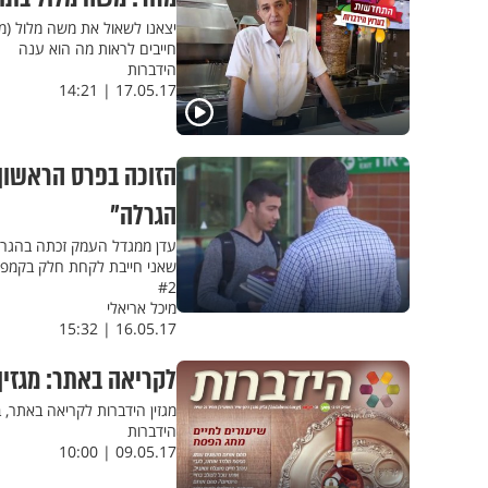
יצאנו לשאול את משה מלול (
חייבים לראות מה הוא ענה
הידברות
17.05.17 | 14:21
הזוכה בפרס הראשון 
הגרלה"
עדן ממגדל העמק זכתה בהגרלה
שאני חייבת לקחת חלק בקמפיי
#2
מיכל אריאלי
16.05.17 | 15:32
לקריאה באתר: מגזין 
מגזין הידברות לקריאה באתר, בפורמט ה-PDF. כנסו ל
הידברות
09.05.17 | 10:00