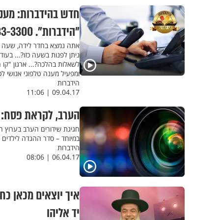
חדש בהידברות: מענה
"הידברות". 073-333-3300
ניתן לפנות בשעה כזו?... בע
לשאלות בהלכה?... ארגון "קו 
ומפעיל מענה טלפוני אנושי לכל שאלה הלכתית 24 שעות
הידברות
09.04.17 | 11:06
הערב, לקראת פסח: 
חגיגת שידורים הערב בערוץ הי
במיוחד – סדר ההגדה לילדים 
הידברות
06.04.17 | 08:06
יד אליהו