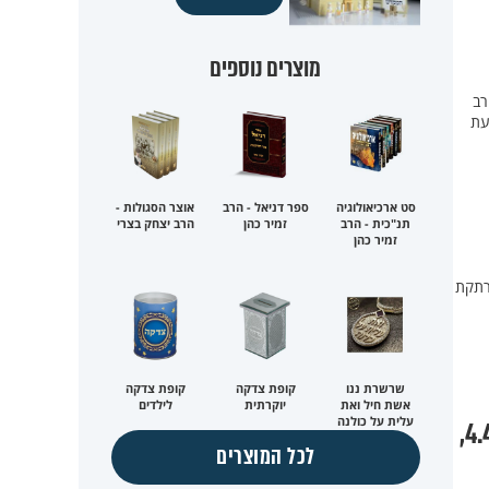
מוצרים נוספים
 רב
עת
סט ארכיאולוגיה
ספר דניאל - הרב
אוצר הסגולות -
תנ"כית - הרב
זמיר כהן
הרב יצחק בצרי
זמיר כהן
מרתקת
שרשרת ננו
קופת צדקה
קופת צדקה
אשת חיל ואת
יוקרתית
לילדים
עלית על כולנה
איך יוצאים מכאן כחיילים של בורא עולם? התשובות והמשימות בכנס ענק – 4.4,
לכל המוצרים