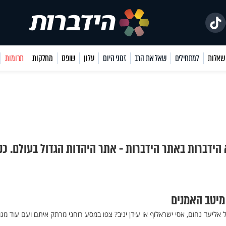
למתחילים
שאל את הרב
זמני היום
עלון
שופס
מחלקות
תרומות
 הידברות באתר הידברות - אתר היהדות הגדול בעולם. כנ
 מיטב האמנים
יעד נחום, אסי ישראלוף או עידן יניב? צפו במסע רוחני מרתק איתם ועם עוד מגוו