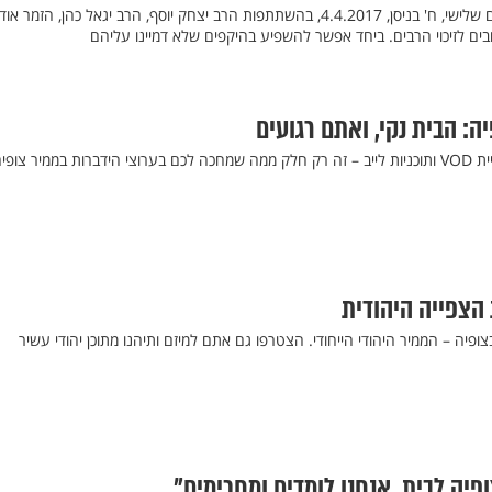
קידוש שם ה' עצום יתקיים ביום שלישי, ח' בניסן, 4.4.2017, בהשתתפות הרב יצחק יוסף, הרב יגאל כהן, הזמר אוד
שובים לזיכוי הרבים. ביחד אפשר להשפיע בהיקפים שלא דמיינו עליהם
: הבית נקי, ואתם רגועים
תוכניות, סדרות, שיעורים, ספריית VOD ותוכניות לייב – זה רק חלק ממה שמחכה לכם בערוצי הידברות בממיר צופי
 הצפייה היהודית
פיה – הממיר היהודי הייחודי. הצטרפו גם אתם למיזם ותיהנו מתוכן יהודי עשיר
פיה לבית, אנחנו לומדים ומחכימים"