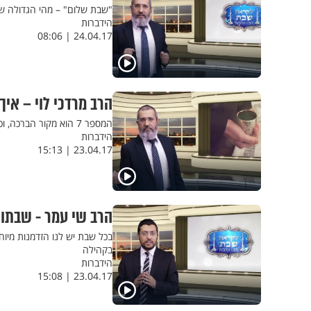
"שבת שלום" – מהי הגדולה של
הידברות
24.04.17 | 08:06
הרב מרדכי לוי – אי
המספר 7 הוא מקור הברכה, וכל ששת ימי השבוע סובבים סביבו. אשרי מי שזוכה לענג ולכבד את השבת
הידברות
23.04.17 | 15:13
הרב שי עמר - שבתות
בכל שבת יש לנו הזדמנות מיוח
בקהילה
הידברות
23.04.17 | 15:08