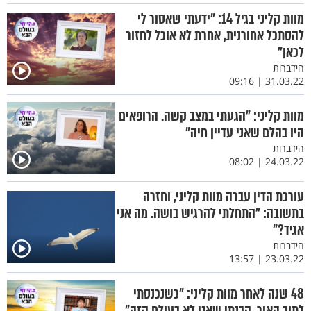
מוות קליני בגיל 14: "ידעתי שאסור לי
להסתכל אחורנית, אחרת לא אוכל לחזור
לכאן"
הידברות
31.03.22 | 09:16
מוות קליני: "הגעתי במצב קשה. הרופאים
היו בהלם שאני עדיין חיה"
הידברות
24.03.22 | 08:02
עורכת הדין עברה מוות קליני, וחזרה
בתשובה: "התחלתי להרגיש בושה. מה אני
אגיד?"
הידברות
23.03.22 | 13:57
48 שנה לאחר מוות קליני: "כשנכנסתי
לתוך האור, הבנתי שאני לא בעולם הזה"