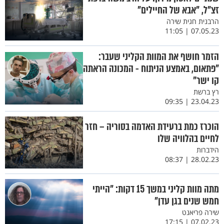
זצ"ל, "אבא של החיילים"
הרבנית חגית שירה
07.05.23 | 11:05
הזמר חושף את המוות הקליני שעבר:
"פתאום, באמצע הניתוח - המכונה הראתה
קו ישר"
רץ ברשת
23.04.23 | 09:35
הוכרז כמת ברעידת האדמה בסוריה – חזר
לחיים בהלוויה שלו
הידברות
28.02.23 | 08:37
מתה מוות קליני במשך 15 דקות: "הייתי
חמש שנים בגן עדן"
שירה פריאנט
07.02.23 | 17:15