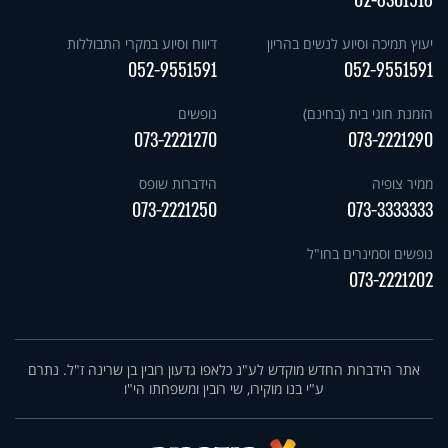
02-6301516
יעוץ תמיכה וסיוע לנשים בהריון
דיווח וסיוע במקרי התבוללות
052-9551591
052-9551591
הזמנת חוגי בית (בחינם)
נופשים
073-2221270
073-2221290
ממיר צופיה
הידברות שופס
073-2221250
073-3333333
נופשים וסמינרים בחו"ל
073-2221202
אתר הידברות החדש מוקדש לע"נ כלאפו גדעון רובין בן שרינה ז"ל. נתרם
ע"י בנו מוקירו, שי רובין ומשפחתו הי"ו