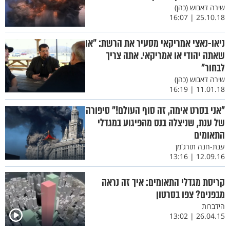
שירה דאבוש (כהן)
25.10.18 | 16:07
ניאו-נאצי אמריקאי מסעיר את הרשת: "או
שאתה יהודי או אמריקאי. אתה צריך
לבחור"
שירה דאבוש (כהן)
11.01.18 | 16:19
"אני בסרט אימה, זה סוף העולם!" סיפורה
של ענת, שניצלה בנס מהפיגוע במגדלי
התאומים
ענת-חנה תורג'מן
12.09.16 | 13:16
קריסת מגדלי התאומים: איך זה נראה
מבפנים? צפו בסרטון
הידברות
26.04.15 | 13:02