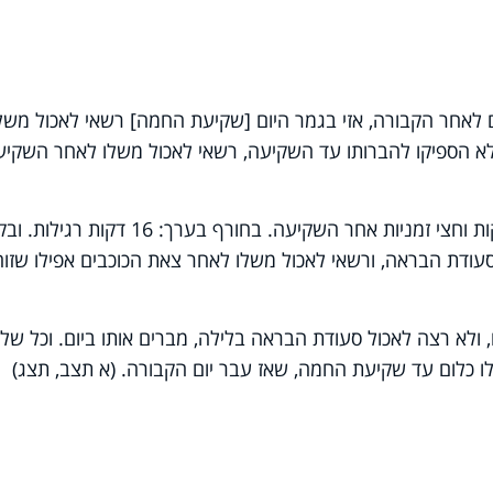
ם לאחר הקבורה, אזי בגמר היום [שקיעת החמה] רשאי לאכול משלו
ולא הספיקו להברותו עד השקיעה, רשאי לאכול משלו לאחר השקיע
מי שנקבר מתו בבין השמשות [עד 18 דקות וחצי זמניות אחר השקיעה. בחורף בערך: 16 דקות רגי
 פטור מסעודת הבראה, ורשאי לאכול משלו לאחר צאת הכוכבים אפילו שזוה
ולא רצה לאכול סעודת הבראה בלילה, מברים אותו ביום. וכל של
ו כלום עד שקיעת החמה, שאז עבר יום הקבורה. (א תצב, תצג)