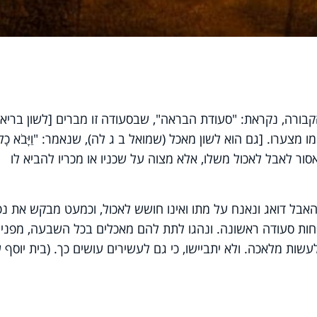
ורה, נקראת: "סעודת הבראה", שבסעודה זו מברים [לשון בריאו
מצערו. [גם הוא לשון מאכל (שמואל ב ג לה), שנאמר: "וַיָּבֹא כָל
ה זו, אסור לאבל לאכול משלו, אלא מצוה על שכניו או מכריו להביא לו
בל דואג ונאנח על מתו ואינו חושש לאכול, וכמעט מבקש את נפ
פחות סעודה ראשונה. ונהגו לתת להם מאכלים בכל השבעה, מפני
לעשות מלאכה. ולא יתביישו, כי גם לעשירים עושים כך. (בית יוסף