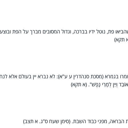
או פת, נוטל ידיו בברכה, וגדול המסובים מברך על הפת ובוצע,
 תקא)
מרו בגמרא (מסכת סנהדרין ע ע"א): לא נברא יין בעולם אלא לנח
ד וְיַיִן לְמָרֵי נָפֶשׁ". (א תקא)
 הבראה, מפני כבוד השבת. (סימן שעח ס"ג. א תצב)