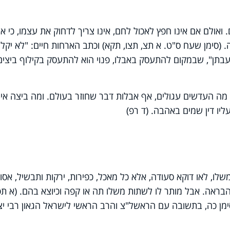
אולם אם אינו חפץ לאכול לחם, אינו צריך לדחוק את עצמו, כי אין
 (סימן שעח ס"ט. א תצ, תצו, תקא) וכתב הארחות חיים: "לא יקלו
תן", שבמקום להתעסק באבלו, פנוי הוא להתעסק בקילוף ביצים
מה העדשים עגולים, אף אבלות דבר שחוזר בעולם. ומה ביצה אין
יו דין שמים באהבה. (ד רפ)
ו, לאו דוקא סעודה, אלא כל מאכל, כפירות, ירקות ותבשיל, אסור
ראה. אבל מותר לו לשתות משלו תה או קפה וכיוצא בהם. (א תפ
סימן כה, בתשובה עם הראשל"צ והרב הראשי לישראל הגאון רבי י