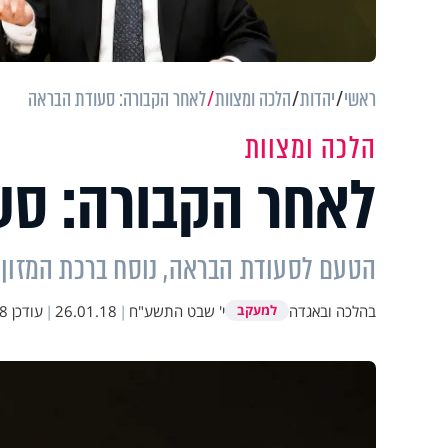
ראשי
יהדות
הלכה ומצוות
לאחר הקבורה: סעודת הבראה
הלכה ומצוות
לאחר הקבורה: סע
הטעם לסעודת הבראה, נוסח ברכת המזון,
בהלכה ובאגדה
י' שבט התשע"ח
|
26.01.18
|
עודכן
35
למעקב