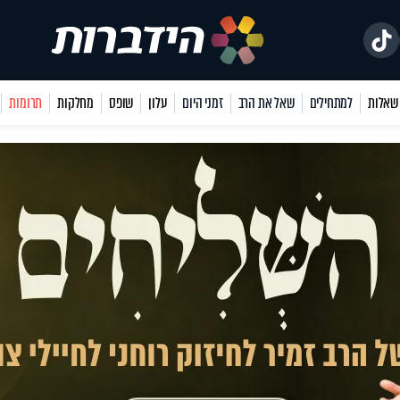
למתחילים
שאל את הרב
זמני היום
עלון
שופס
מחלקות
תרומות