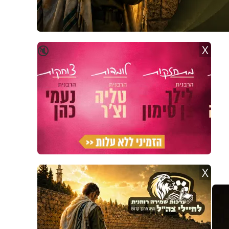
X
🔇
X