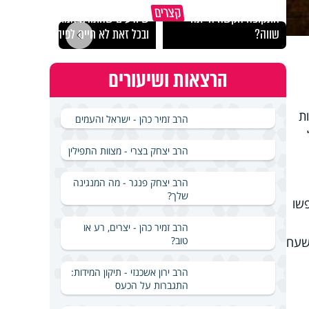
במבט לאחור - האם
איך ייתכן שיש אנשים
איך 
קצרים
התקופה הקשה הייתה
שיודעים שהתורה אמת,
הצלי
שווה?
ובכל זאת לא חיים לפיה?
ארבע
הרצאות ושיעורים
ת
הרב זמיר כהן - ישראל והעמים
הרב יצחק בצרי - מצוות התפילין
הרב יצחק פנגר - מה המנגינה
שלך?
שו
הרב זמיר כהן - יצרים, רע או
טוב?
 שעח
הרב ירון אשכנזי - תיקון המידות:
התגברות על הכעס