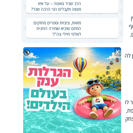
הרב שניר גואטה – על איזו
מצווה מקבלים הכי הרבה שכר?
מזוזות, ציציות וספרים מחזקים:
ף
המיזם שיביא שמירה רוחנית
.
לאלפי חיילי צה"ל
X
🔇
 לה
 לו
ח,
צחק