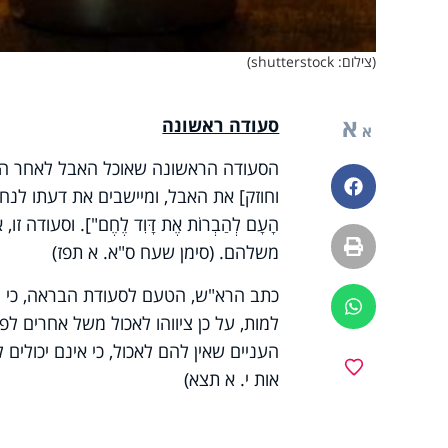
(צילום: shutterstock)
א
סעודה ראשונה
א
הסעודה הראשונה שאוכל האבל לאחר הקב
פייסבוק
וחוזק] את האבל, ומיישבים את דעתו לנחמו 
הָעָם לְהַבְרוֹת אֶת דָּוִד לֶחֶם"]. וסעוד
הדפסה
משלהם. (סימן שעח ס"א. א תפז)
כתב הרא"ש, הטעם לסעודת הבראה, כי הא
ווטסאפ
למות, על כן ציווהו לאכול משל אחרים ל
העניים שאין להם לאכול, כי אינם יכולים 
מועדפים
אות י. א תצא)