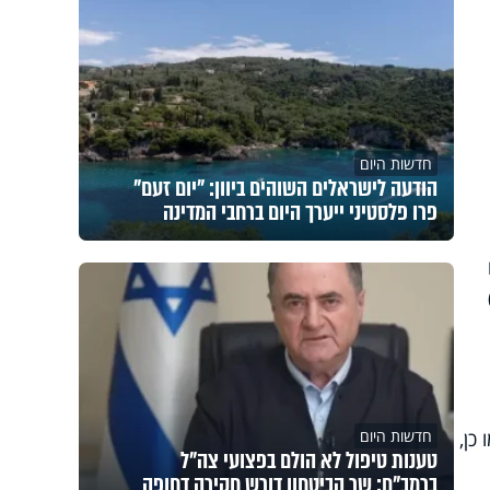
חדשות היום
הודעה לישראלים השוהים ביוון: "יום זעם"
פרו פלסטיני ייערך היום ברחבי המדינה
כן,
חדשות היום
טענות טיפול לא הולם בפצועי צה"ל
ברמב"ם: שר הביטחון דורש חקירה דחופה