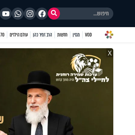
VOD
מגזין
חדשות
הרב זמיר כהן
עולם הילדים
70 שאלות
X