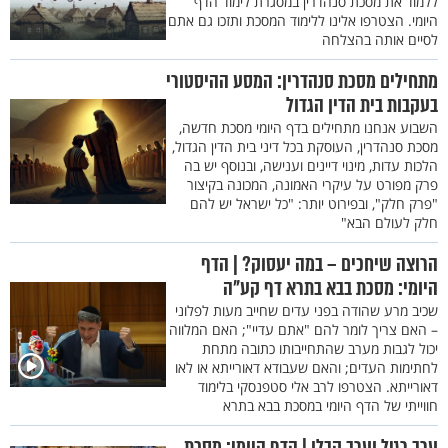
ללמוד את מסכת סנהדרין במסגרת לימוד הדף
היומי. הצטרפו אלינו ללימוד המסכת ותזכו גם אתם
לסיים אותה בהצלחה
מתחילים מסכת סנהדרין: המסע ההיסטורי
בעקבות בית הדין הגדול
השבוע אנחנו מתחילים בדף היומי מסכת חדשה,
מסכת סנהדרין, העוסקת בכל דיני בית הדין הגדול,
הלכות עדות, מינוי דיינים וענישה, ובנוסף יש בה
פרק מפורט על עיקרי האמונה, המכונה בקיצור
"פרק חלק", ובפירוט יותר: "כל ישראל יש להם
חלק לעולם הבא"
הרוצה שיחכים – במה יעסוק? | הדף
היומי: מסכת בבא בתרא דף קע"ה
שכיב מרע שהודה בפני עדים שחייב מעות לפלוני
– האם צריך לומר להם "אתם עדיי"; האם המלווה
יכול לגבות מערב שהתחייבותו כתובה מתחת
לחתימות העדים; והאם שעבודא דאורייתא או לאו
דאורייתא. הצטרפו לרב אלי סטפנסקי בלימוד
חווייתי של הדף היומי במסכת בבא בתרא
ערב רגיל וערב קבלן | הדף היומי: מסכת