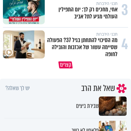
3
תכני הידברות
אחי, מחכים רק לך: יום התפילין
העולמי מגיע לתל אביב
תכני הידברות
4
מה הסיכוי להתחתן בגיל 37? הפעולה
שסיימה עשור של אכזבות והובילה
לחופה
כל אחד מאיתנו הוא עולם ומלואו
למה אנחנו לא רואים את הברכה?
קצרים
שנברא בצלם אלוקים
פרשת ראה
שאל את הרב
יש לך שאלה?
שבירת ביצים
פלאפון לא כשר