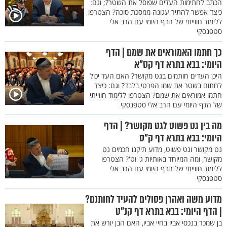
הכתב לחתימות העדים שפוסל את השטר?; וגם:
כיצד אפשר להתיר עגונה ממסכת סוכה? הצטרפו
ללימוד חווייתי של הדף היומי עם הרב אלי
סטפנסקי
כך חתמו האמוראים את שמם | הדף
היומי: בבא בתרא דף קס"א
היכן העדים חותמים בגט מקושר? האם העד יכול
לחתום בשטר את שמו הפרטי בלבד? וגם: כיצד
חתמו אמוראים את שמם? הצטרפו ללימוד חווייתי
של הדף היומי עם הרב אלי סטפנסקי
מה בין גט פשוט לגט מקושר? | הדף
היומי: בבא בתרא דף ק"ס
גט מקושר וגט פשוט, מדוע תיקנו חכמים גט
מקושר, ומה המיוחד באותיות ג' וט'? הצטרפו
ללימוד חווייתי של הדף היומי עם הרב אלי
סטפנסקי
מדוע משה ואהרן פסולים להעיד לחותנם?
| הדף היומי: בבא בתרא דף קנ"ט
בן שמכר בנכסי אביו בחיי אביו, האם הבן יורש את