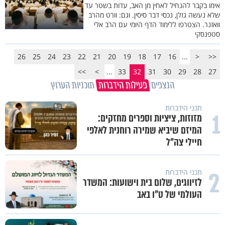
אימו בקבר להנחיל לאחין מן האב, עדות בשטר עד
שלא נעשה גזלן, נכסי דבר סיסין. וגם: וורט מהרב
וואזנר. הצטרפו ללימוד הדף היומי עם הרב אלי
סטפנסקי
26
25
24
23
22
21
20
19
18
17
16
...
<
<<
>>
>
...
33
32
31
30
29
28
27
הנצפים
פעילות הידברות
תוכניות הערוץ
תכני הידברות
1
מזוזות, ציציות וספרים מחזקים:
המיזם שיביא שמירה רוחנית לאלפי
חיילי צה"ל
2
תכני הידברות
לזיווגים, שלום בית וישועות: המשדר
העולמי של ט"ו באב