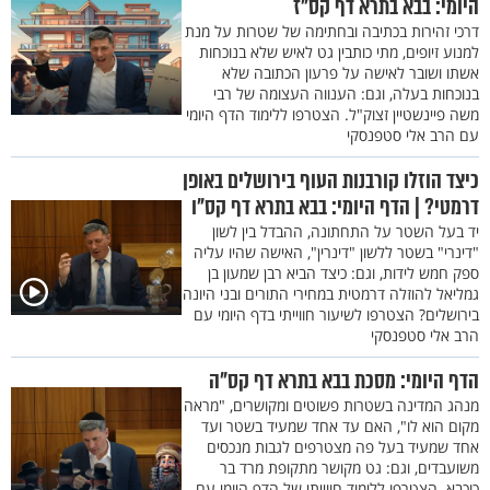
היומי: בבא בתרא דף קס"ז
דרכי זהירות בכתיבה ובחתימה של שטרות על מנת
למנוע זיופים, מתי כותבין גט לאיש שלא בנוכחות
אשתו ושובר לאישה על פרעון הכתובה שלא
בנוכחות בעלה, וגם: הענווה העצומה של רבי
משה פיינשטיין זצוק"ל. הצטרפו ללימוד הדף היומי
עם הרב אלי סטפנסקי
כיצד הוזלו קורבנות העוף בירושלים באופן
דרמטי? | הדף היומי: בבא בתרא דף קס"ו
יד בעל השטר על התחתונה, ההבדל בין לשון
"דינרי" בשטר ללשון "דינרין", האישה שהיו עליה
ספק חמש לידות, וגם: כיצד הביא רבן שמעון בן
גמליאל להוזלה דרמטית במחירי התורים ובני היונה
בירושלים? הצטרפו לשיעור חווייתי בדף היומי עם
הרב אלי סטפנסקי
הדף היומי: מסכת בבא בתרא דף קס"ה
מנהג המדינה בשטרות פשוטים ומקושרים, "מראה
מקום הוא לו", האם עד אחד שמעיד בשטר ועד
אחד שמעיד בעל פה מצטרפים לגבות מנכסים
משועבדים, וגם: גט מקושר מתקופת מרד בר
כוכבא. הצטרפו ללימוד חווייתי של הדף היומי עם