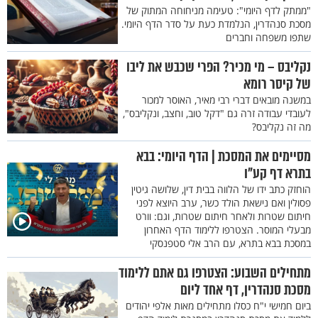
"ממתק לדף היומי": טעימה מניחוחה המתוק של
מסכת סנהדרין, הנלמדת כעת על סדר הדף היומי.
שתפו משפחה וחברים
נקליבס – מי מכיר? הפרי שכבש את ליבו
של קיסר רומא
במשנה מובאים דברי רבי מאיר, האוסר למכור
לעובדי עבודה זרה גם "דקל טוב, וחצב, ונקליבס",
מה זה נקליבס?
מסיימים את המסכת | הדף היומי: בבא
בתרא דף קע"ו
הוחזק כתב ידו של הלווה בבית דין, שלושה גיטין
פסולין ואם נישאת הולד כשר, ערב היוצא לפני
חיתום שטרות ולאחר חיתום שטרות, וגם: וורט
מבעלי המוסר. הצטרפו ללימוד הדף האחרון
במסכת בבא בתרא, עם הרב אלי סטפנסקי
מתחילים השבוע: הצטרפו גם אתם ללימוד
מסכת סנהדרין, דף אחד ליום
ביום חמישי י"ח כסלו מתחילים מאות אלפי יהודים