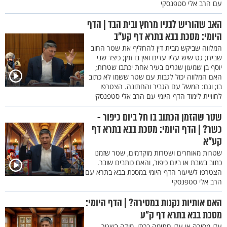
עם הרב אלי סטפנסקי
האב שהוריש לבניו מרחץ ובית הבד | הדף
היומי: מסכת בבא בתרא דף קע"ב
המלווה שביקש מבית דין להחליף את שטר החוב
שבידו; גט שיש עליו עדים ואין בו זמן; כיצד שני
יוסף בן שמעון שגרים בעיר אחת יכתבו שטרות;
האם המלווה יכול לגבות עם שטר ששמו לא כתוב
בו; וגם: המשל עם הגביר והחתונה. הצטרפו
לחוויית לימוד הדף היומי עם הרב אלי סטפנסקי
שטר שהזמן הכתוב בו חל ביום כיפור -
כשר? | הדף היומי: מסכת בבא בתרא דף
קע"א
שטרות מאוחרים ושטרות מוקדמים, שטר שזמנו
כתוב בשבת או ביום כיפור, והאם כותבים שובר.
הצטרפו לשיעור הדף היומי במסכת בבא בתרא עם
הרב אלי סטפנסקי
האם אותיות נקנות במסירה? | הדף היומי:
מסכת בבא בתרא דף ק"ע
עדי מסירה או עדי חתימה כרתי, מודה בשטר