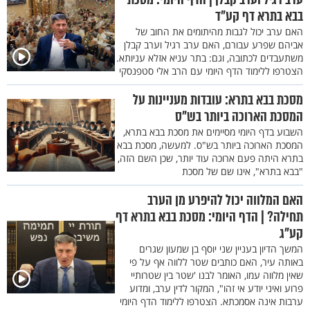
בבא בתרא דף קע"ד
האם ערב יכול לגבות מהיתומים את החוב של
אביהם שפרע עבורם, האם ערב רגיל וערב קבלן
משתעבדים לכתובה, וגם: בתר עניא אזלא עניותא.
הצטרפו ללימוד הדף היומי עם הרב אלי סטפנסקי
מסכת בבא בתרא: עובדות מעניינות על
המסכת הארוכה ביותר בש"ס
השבוע בדף היומי מסיימים את מסכת בבא בתרא,
המסכת הארוכה ביותר בש"ס. למעשה, מסכת בבא
בתרא היתה פעם ארוכה עוד יותר, שכן השם הזה,
"בבא בתרא", אינו שם של מסכת
האם המלווה יכול להיפרע מן הערב
תחילה? | הדף היומי: מסכת בבא בתרא דף
קע"ג
המשך הדיון בעניין שני יוסף בן שמעון שגרים
באותה עיר, האם כותבים שטר ללווה אף על פי
שאין מלווה עמו, האומר לבנו 'שטר בין שטרותיי
פרוע ואיני יודע אי זהו", המקור לדין ערב, ומדוע
ערבות אינה אסמכתא. הצטרפו ללימוד הדף היומי