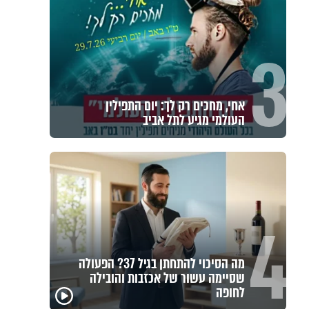
3
אחי, מחכים רק לך: יום התפילין
העולמי מגיע לתל אביב
4
מה הסיכוי להתחתן בגיל 37? הפעולה
שסיימה עשור של אכזבות והובילה
לחופה
הרגעים הקשים ביותר
"הגמג