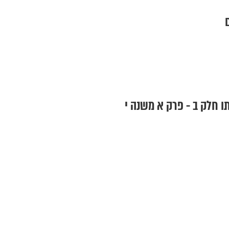
 חלק ב - פרק א משנה י