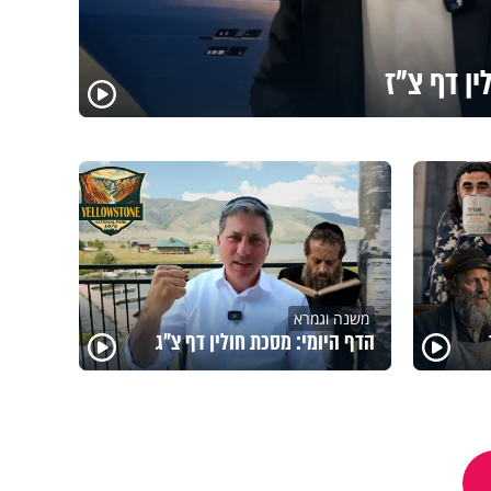
ין דף צ"ז
משנה וגמרא
הדף היומי: מסכת חולין דף צ"ג