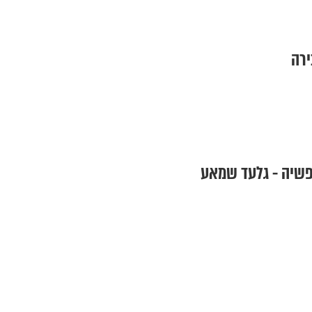
ירה
נפשיה - גלעד שמאע