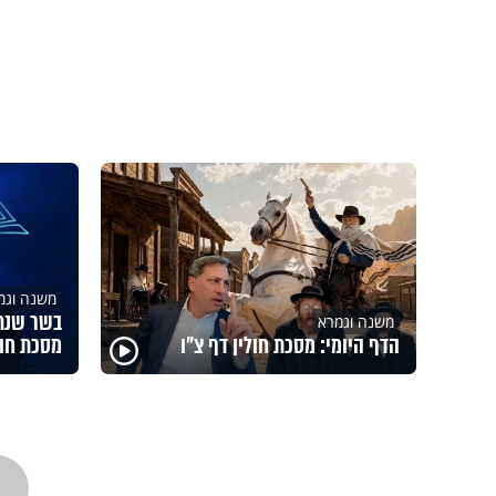
משנה וגמ
בשר שנתע
משנה וגמרא
הדף היומי: מסכת חולין דף צ"ו
מסכת חול