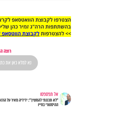
בהשתתפות הרה"ג זמיר כהן שליט
>> להצטרפות
לקבוצת הווטסאפ ל
רוצה הת
אל תפספסו
"לא תכננתי להמשיך": ידידיה מאיר על הרגע
ההיסטורי בחייו