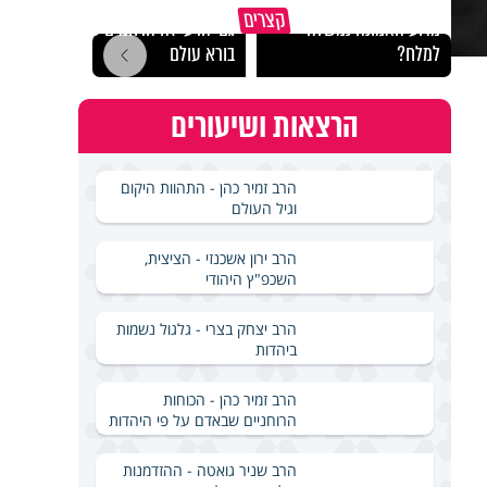
קצרים
מדוע האמונה נמשלה
גם ׳הרע׳ זה הרחמים של
האם מ
למלח?
בורא עולם
בשבת
הרצאות ושיעורים
הרב זמיר כהן - התהוות היקום
וגיל העולם
הרב ירון אשכנזי - הציצית,
השכפ"ץ היהודי
הרב יצחק בצרי - גלגול נשמות
ביהדות
הרב זמיר כהן - הכוחות
הרוחניים שבאדם על פי היהדות
הרב שניר גואטה - ההזדמנות