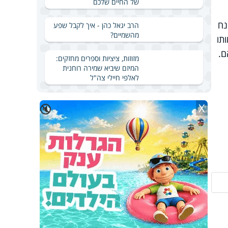
של החיים שלכם
נח
הרב יגאל כהן - איך לקבל שפע
מהשמיים?
תו
ם.
מזוזות, ציציות וספרים מחזקים:
המיזם שיביא שמירה רוחנית
לאלפי חיילי צה"ל
X
🔇