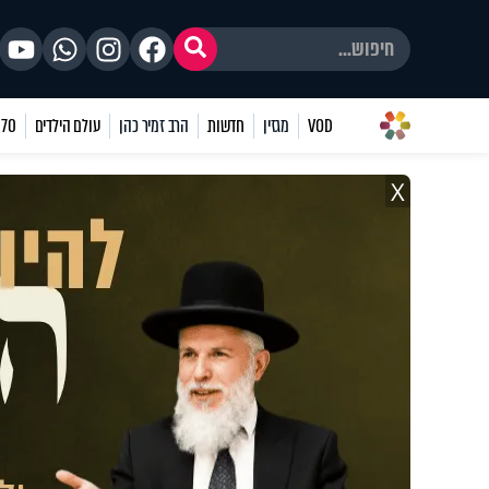
VOD
מגזין
חדשות
הרב זמיר כהן
עולם הילדים
70 שאלות
X