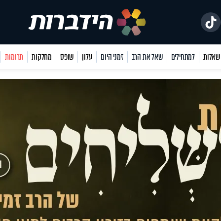
למתחילים
שאל את הרב
זמני היום
עלון
שופס
מחלקות
תרומות