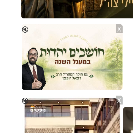
X
🔇
X
🔇