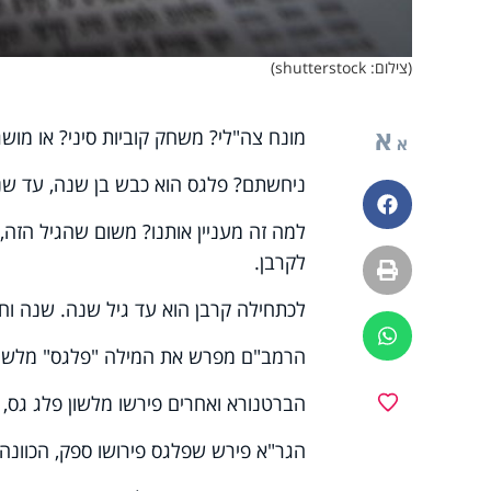
(צילום: shutterstock)
א
מונח צה"לי? משחק קוביות סיני? או מושג 
א
ניחשתם? פלגס הוא כבש בן שנה, עד שנה
פייסבוק
למה זה מעניין אותנו? משום שהגיל הזה
לקרבן.
הדפסה
לכתחילה קרבן הוא עד גיל שנה. שנה וחו
ווטסאפ
הרמב"ם מפרש את המילה "פלגס" מלשון "
הברטנורא ואחרים פירשו מלשון פלג גס, 
מועדפים
הגר"א פירש שפלגס פירושו ספק, הכוונה