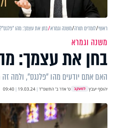
ראשי
לומדים תורה
משנה וגמרא
בחן את עצמך: מהו "פלגס"?
משנה וגמרא
בחן את עצמך: מה
האם אתם יודעים מהו "פלנגס", ולמה זה מ
יהוסף יעבץ
ט' אדר ב' התשפ"ד
|
19.03.24
|
09:40
למעקב