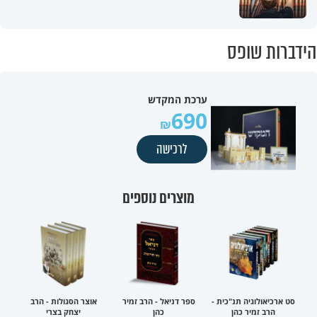
הידברות שופס
ערכת המקדש
690
לרכישה
מוצרים נוספים
סט ארכיאולוגיה תנ"כית -
ספר דניאל - הרב זמיר
אוצר הסגולות - הרב
הרב זמיר כהן
כהן
יצחק בצרי