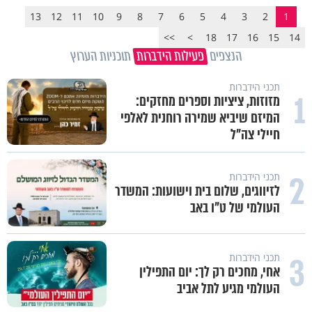
13
12
11
10
9
8
7
6
5
4
3
2
1
>>
>
18
17
16
15
14
הנצפים
פעילות הידברות
תוכניות הערוץ
תכני הידברות
1
מזוזות, ציציות וספרים מחזקים:
המיזם שיביא שמירה רוחנית לאלפי
חיילי צה"ל
2
תכני הידברות
לזיווגים, שלום בית וישועות: המשדר
העולמי של ט"ו באב
3
תכני הידברות
אחי, מחכים רק לך: יום התפילין
העולמי מגיע לתל אביב