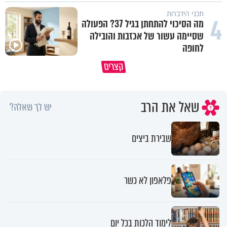
תכני הידברות
4
מה הסיכוי להתחתן בגיל 37? הפעולה
שסיימה עשור של אכזבות והובילה
לחופה
קצרים
מדוע האמונה נמשלה למלח?
גם ׳הרע׳ זה הרחמים של בורא ע
שאל את הרב
יש לך שאלה?
שבירת ביצים
פלאפון לא כשר
לימוד הלכות בכל יום