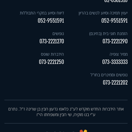
02-6301516
יעוץ תמיכה וסיוע לנשים בהריון
דיווח וסיוע במקרי התבוללות
052-9551591
052-9551591
הזמנת חוגי בית (בחינם)
נופשים
073-2221270
073-2221290
ממיר צופיה
הידברות שופס
073-2221250
073-3333333
נופשים וסמינרים בחו"ל
073-2221202
אתר הידברות החדש מוקדש לע"נ כלאפו גדעון רובין בן שרינה ז"ל. נתרם
ע"י בנו מוקירו, שי רובין ומשפחתו הי"ו