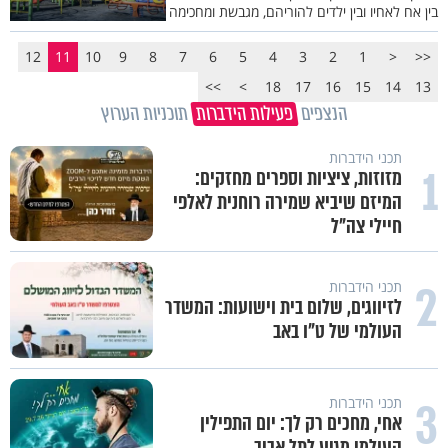
בין אח לאחיו ובין ילדים להוריהם, מגבשת ומחכימה
12
11
10
9
8
7
6
5
4
3
2
1
<
<<
>>
>
18
17
16
15
14
13
הנצפים
פעילות הידברות
תוכניות הערוץ
תכני הידברות
1
מזוזות, ציציות וספרים מחזקים:
המיזם שיביא שמירה רוחנית לאלפי
חיילי צה"ל
2
תכני הידברות
לזיווגים, שלום בית וישועות: המשדר
העולמי של ט"ו באב
3
תכני הידברות
אחי, מחכים רק לך: יום התפילין
העולמי מגיע לתל אביב