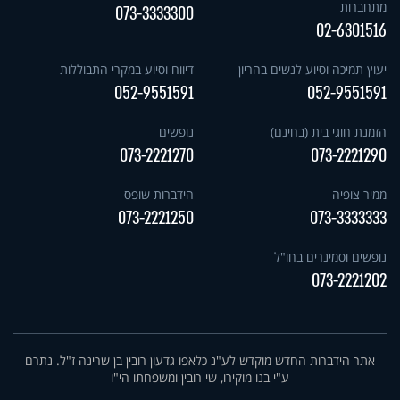
מתחברות
073-3333300
02-6301516
יעוץ תמיכה וסיוע לנשים בהריון
דיווח וסיוע במקרי התבוללות
052-9551591
052-9551591
הזמנת חוגי בית (בחינם)
נופשים
073-2221270
073-2221290
ממיר צופיה
הידברות שופס
073-2221250
073-3333333
נופשים וסמינרים בחו"ל
073-2221202
אתר הידברות החדש מוקדש לע"נ כלאפו גדעון רובין בן שרינה ז"ל. נתרם
ע"י בנו מוקירו, שי רובין ומשפחתו הי"ו