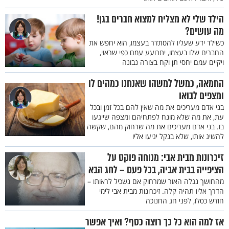
הילד שלי לא מצליח למצוא חברים בגן!
מה עושים?
כשילד ידע שעליו להסתדר בעצמו, הוא יחפש את
החברים שלו בעצמו, יתרועע עמם כפי שראוי,
ויקיים עמם יחסי תן וקח בצורה נבונה
החמאה, כמשל למשהו שאנחנו כמהים לו
ומצפים לבואו
בני אדם מעריכים את מה שאין להם בכל זמן ובכל
עת, את מה שלא מונח לפתחיהם ומצפה שייגעו
בו. בני אדם מעריכים את מה שרחוק מהם, שקשה
להשיג אותו, שלא בנקל יגיעו אליו
זיכרונות מבית אבי: מנוחה פוקס על
הציפייה בבית אביה, בכל פעם – לחג הבא
מהחושך נגלה האור שמרחוק אם נשכיל לראותו –
הדרך אליו תהיה קלה. זיכרונות מבית אבי לימי
חודש כסלו, לפני חג החנוכה
אז למה הוא כל כך רוצה כסף? ואיך אפשר