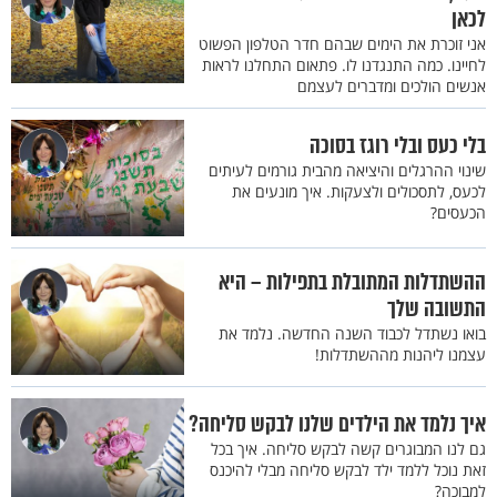
לכאן
אני זוכרת את הימים שבהם חדר הטלפון הפשוט
לחיינו. כמה התנגדנו לו. פתאום התחלנו לראות
אנשים הולכים ומדברים לעצמם
בלי כעס ובלי רוגז בסוכה
שינוי ההרגלים והיציאה מהבית גורמים לעיתים
לכעס, לתסכולים ולצעקות. איך מונעים את
הכעסים?
ההשתדלות המתובלת בתפילות – היא
התשובה שלך
בואו נשתדל לכבוד השנה החדשה. נלמד את
עצמנו ליהנות מההשתדלות!
איך נלמד את הילדים שלנו לבקש סליחה?
גם לנו המבוגרים קשה לבקש סליחה. איך בכל
זאת נוכל ללמד ילד לבקש סליחה מבלי להיכנס
למבוכה?