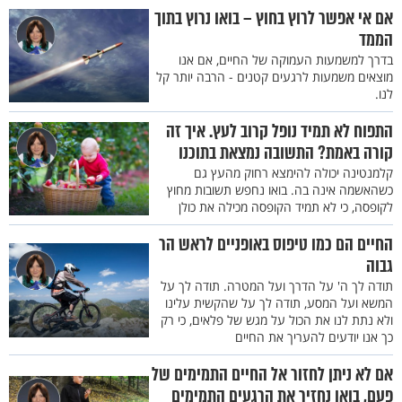
אם אי אפשר לרוץ בחוץ – בואו נרוץ בתוך
הממד
בדרך למשמעות העמוקה של החיים, אם אנו
מוצאים משמעות לרגעים קטנים - הרבה יותר קל
לנו.
התפוח לא תמיד נופל קרוב לעץ. איך זה
קורה באמת? התשובה נמצאת בתוכנו
קלמנטינה יכולה להימצא רחוק מהעץ גם
כשהאשמה אינה בה. בואו נחפש תשובות מחוץ
לקופסה, כי לא תמיד הקופסה מכילה את כולן
החיים הם כמו טיפוס באופניים לראש הר
גבוה
תודה לך ה' על הדרך ועל המטרה. תודה לך על
המשא ועל המסע, תודה לך על שהקשית עלינו
ולא נתת לנו את הכול על מגש של פלאים, כי רק
כך אנו יודעים להעריך את החיים
אם לא ניתן לחזור אל החיים התמימים של
פעם, בואו נחזיר את הרגעים התמימים