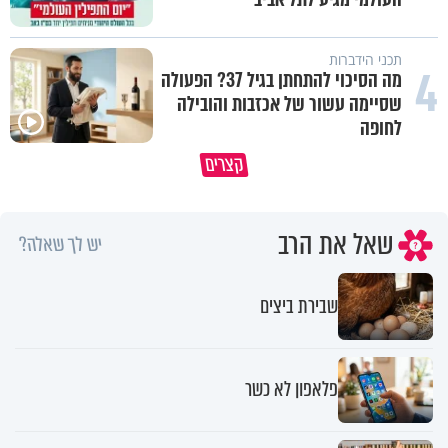
תכני הידברות
4
מה הסיכוי להתחתן בגיל 37? הפעולה
שסיימה עשור של אכזבות והובילה
פגיעה עצמית וחרדות – איך מכיל
לחופה
כל קושי שחווית היה ניסיון לרומם
את זה? זוגיות במבחן, הפעם עם
קצרים
אותך
יהודית ואלתר כהן
שאל את הרב
יש לך שאלה?
שבירת ביצים
פלאפון לא כשר