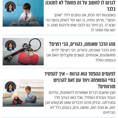
לגרום לו לחשוב על זה פחות? לא לחנוכה
בלבד
באמצעות דמי הכיס, אנו נותנים לילד "אוהב
הכסף", מרחב מחיה, בו הוא יכול לשחק בכסף כפי
שבא לו. בין היתר גם לבזבז אותו וליהנות ממנו, כי
הוא שלו ומותר לו
מהו הדבר שאנחנו, כהורים, הכי רוצים?
מהו הדבר שאנחנו, כהורים, הכי רוצים? ילדים
ממושמעים, אכפתיים, קשובים ומקבלים! האם אנו
בעצמנו כאלו?
לפעמים ההפסד הוא הרווח – איך להפסיד
בחיי המשפחה ויחד עם זאת להרגיש
מורווחים?
מובן שישנם דברים שאמורים להשתנות, עליהם
נעבוד ועבורם נשתדל, אבל בואו נערוך סדר
במגירתנו. נבדוק מהם הדברים שאנו מבקשים מבן
הזוג, או מבת הזוג, שישנו, והם, בעצם, כלל לא
הכרחיים