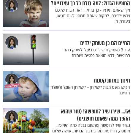
החופש הגדול: למה כולם כל כך עצבניים?
איך שאתם תיראו - כך בדיוק ייראה הבית שלכם
ויראו ילדיכם. למקום שאתם תכוונו, לשם תגיעו,
בעזרת ה'
החיים הם כן משחק ילדים
עוד 3 משחקים שילדיכם יוכלו לשחק בהם
בחופשה, ללא הוצאה כספית מיותרת
חינוך במנות קטנות
הגישו מעט מנות לשולחן – לשולחן האוכל ולשולחן
החיים
אז... שירו שיר לחופשה! (טור שהוא
ההפך ממה שאתם חושבים)
נשיר שיר לחופשה ופתאום נגלה כמה היא כזו.
מתוקה, חווייתית, מקרבת בין הבריות, עושה שלום