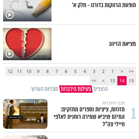
תופעת הרווקות בדורנו - חלק א'
מציאת הזיווג
12
11
10
9
8
7
6
5
4
3
2
1
<
<<
>>
>
15
14
13
הנצפים
פעילות הידברות
תוכניות הערוץ
תכני הידברות
1
מזוזות, ציציות וספרים מחזקים:
המיזם שיביא שמירה רוחנית לאלפי
חיילי צה"ל