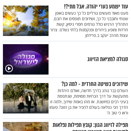
עוד ישמע בערי יהודה. אבל מתי?!
מעט מאוד מעשים גורליים כל כך נעשים באופן
שטחי וחובבני כל כך, ושידוכים תופסים את רובם.
התהליך הרגיש כולל גורמים חסרי ניסיון, קשת
חרדות ומופע בירורים ופנקסנות בלתי נשלט. צרור
עצות מהרב יעקב ב.פרידמן
סגולה למציאת הזיווג
שידוכים בשיטה החרדית - למה כן?
העולם כבר נוהג בדרך חדשה, ואולם היהדות
מתעקשת על דרך הכרויות מסוימת, שנתפסת
בעיני רבים כמיושנת. אז מהו באמת שידוך, ולמה זו
הדרך הכי נפלאה בעולם להכיר את בן הזוג? טעמו
וראו כי טוב ה'
תפילה לזיווג הגון: קובץ תפילות נפלאות