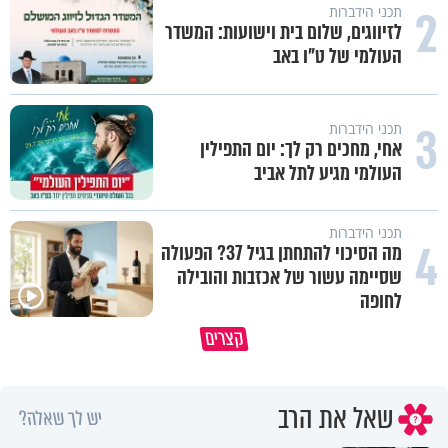
2
תכני הידברות
לזיווגים, שלום בית וישועות: המשדר
העולמי של ט"ו באב
3
תכני הידברות
אחי, מחכים רק לך: יום התפילין
העולמי מגיע לתל אביב
תכני הידברות
4
מה הסיכוי להתחתן בגיל 37? הפעולה
שסיימה עשור של אכזבות והובילה
לחופה
נפלאות הבריאה | הפיל - מלך הזיכרון
קצרים
של הסוואנה
איך לשלוט בסיטואציה בצורה נכו
שאל את הרב
יש לך שאלה?