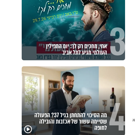
3
אחי, מחכים רק לך: יום התפילין
העולמי מגיע לתל אביב
4
מה הסיכוי להתחתן בגיל 37? הפעולה
א
שסיימה עשור של אכזבות והובילה
לחופה