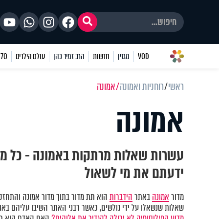
VOD
מגזין
חדשות
הרב זמיר כהן
עולם הילדים
70 שאלות
ראשי
רוחניות ואמונה
אמונה
אמונה
עשרות שאלות מרתקות באמונה - כל מ
ידעתם את מי לשאול
מדור
אמונה
באתר
הידברות
הוא תת מדור בתוך מדור אמונה והתחזקו
שאלות שנשאלו על ידי גולשים, כאשר רבני האתר השיבו עליהם באופן
מדוע הפילוסופיה לא יכולה להגדיר את אלוקים?
האם האדם הוא חל