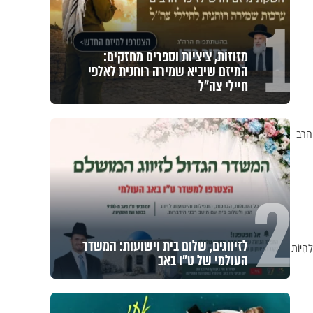
1
מזוזות, ציציות וספרים מחזקים:
המיזם שיביא שמירה רוחנית לאלפי
חיילי צה"ל
הרב
2
לזיווגים, שלום בית וישועות: המשדר
לִהְיוֹת
העולמי של ט"ו באב