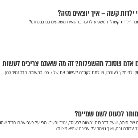
י ילדות קשה – איך יוצאים מזה?
 משבר "ילדות קשה" המשפיע לרעה בהשאירו משקעים גם בבגרותו?
אים אדם שסובל מהשפלות? זה מה שאתם צריכים לעשות
וק ולהיחלץ לעזרתו, או לתת לקב"ה לעשות את שלו? צפו בתשובת הרב זמיר כהן
מותר לכעוס לשם שמיים?
ם של היתר, שעל דבר כזה "מצווה לכעוס", עמד וחשב: הרי על כעס אמרו חז"ל שהו
ד עבודה זרה, ואיך נאמר על עבירה שהיא מצווה?