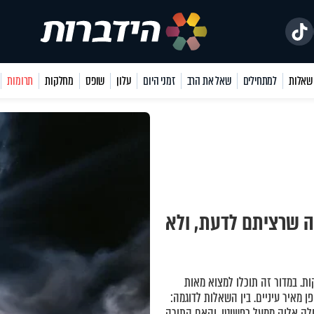
למתחילים
שאל את הרב
זמני היום
עלון
שופס
מחלקות
תרומות
ה שרציתם לדעת, ולא
ת. במדור זה תוכלו למצוא מאות
 מאיר עיניים. בין השאלות לדוגמה:
ק אלוק ממעל כפשוטו, והאם התורה