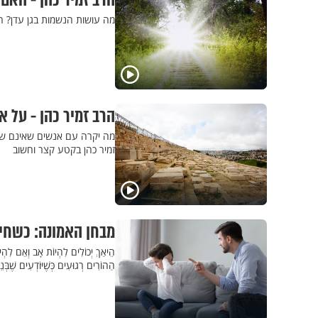
הרב זמיר כהן - האם 
מה עושות הנשמות בגן עדן? הא
הרב זמיר כהן - על 
מה יקרה עם אנשים שאינם שומ
זמיר כהן בקטע קצר וחשוב
מבחן האמונה: כשחינ
הֵיאַךְ יְכוֹלִים לִהְיוֹת אָב וְאֵם לִהְיוֹ
הַהוֹרִים רְגוּעִים כְּשֶׁיּוֹדְעִים שֶׁבּ