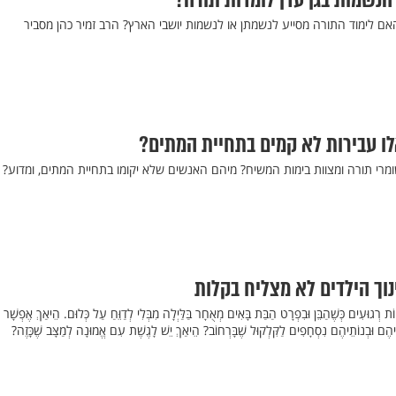
הנשמות בגן עדן לומדות תורה?
ם לימוד התורה מסייע לנשמתן או לנשמות יושבי הארץ? הרב זמיר כהן מסביר
אלו עבירות לא קמים בתחיית המתים?
רי תורה ומצוות בימות המשיח? מיהם האנשים שלא יקומו בתחיית המתים, ומדוע? 
וך הילדים לא מצליח בקלות
ת רְגוּעִים כְּשֶׁהַבֵּן וּבִפְרָט הַבַּת בָּאִים מְאֻחָר בַּלַּיְלָה מִבְּלִי לְדַוֵּחַ עַל כְּלוּם. הֵיאַךְ אֶפְשָׁר 
ְנֵיהֶם וּבְנוֹתֵיהֶם נִסְחָפִים לַקִּלְקוּל שֶׁבָּרְחוֹב? הֵיאַךְ יֵשׁ לָגֶשֶׁת עִם אֱמוּנָה לְמַצָּב שֶׁכָּזֶה?