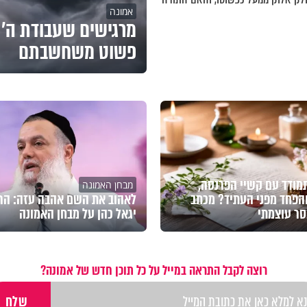
אמונה
מרגישים שעבודת ה' 
פשוט משחשבתם
מודד עם קשיי הפרנסה,
מבחן האמונה
הפחד מפני העתיד? מכתב
לאהוב את השם אהבה עזה: הר
סר עוצמתי
יגאל כהן על מבחן האמונה
רוצה לקבל התראה במייל על כל תוכן חדש של אמונה?