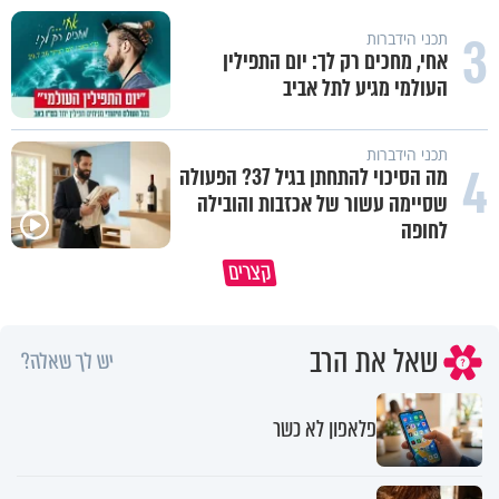
3
תכני הידברות
אחי, מחכים רק לך: יום התפילין
העולמי מגיע לתל אביב
תכני הידברות
4
מה הסיכוי להתחתן בגיל 37? הפעולה
שסיימה עשור של אכזבות והובילה
לחופה
הגעתי לגיל 108 בזכות הכיבוד הורים
קצרים
שלי
אשתך לא במקום האחרון
שאל את הרב
יש לך שאלה?
פלאפון לא כשר