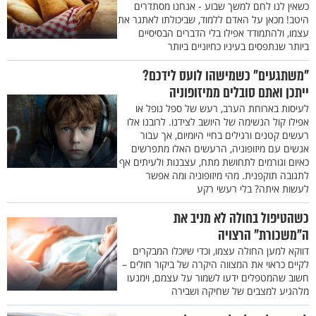
כשאין לנו לחם למשך שבוע - אנחנו מסתדרים
היטב! מכאן על האדם ללמוד, שביכולתו לאתגר את
עצמו, ולהתמודד אפילו בלי הדברים הבסיסיים
ביותר שנתפסים בעיניו כחיוניים ביותר
"משתגעים" כשמישהו לועס לידכם?
ייתכן ואתם סובלים ממיזופוניה
לעיסות בארוחת הערב, רעש של ספל נופל או
אפילו קול הנשימה של היושב לצידנו. לרובנו אלו
רעשים קטנים ורגילים בחיי היומיום, אך עבור
אנשים עם מיזופוניה, הרעשים האלו מתפרשים
כאיום וגורמים לתחושת מתח, עצבנות ולעיתים אף
לתגובה תוקפנית. מהי מיזופוניה ומה אפשר
לעשות איתה? בלי רעשי רקע
כשהטיפול בחולה לא מניב את
ה"משכורת" הרצויה
דווקא למען החולה עצמו, וכדי שיוכלו המבקרים
לקיים כראוי את המצווה היקרה של ביקור חולים –
חשוב שהמטפלים ידעו לשמור על עצמם, וימנעו
מלהגיע למצבים של שחיקה ושבירה