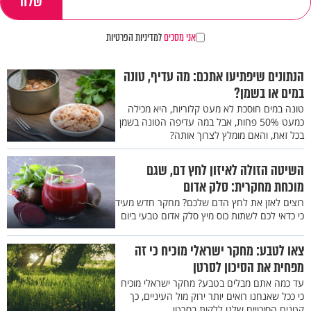
אני מסכים
למדיניות הפרטיות
הנתונים שיפתיעו אתכם: מה עדיף, טונה
במים או בשמן?
טונה במים חוסכת לא מעט קלוריות, היא מכילה
כמעט 50% פחות, אבל במה עדיפה הטונה בשמן
בכל זאת, והאם מומלץ לצרוך אותה?
השיטה הזולה לאיזון לחץ דם, שגם
מוכחת מחקרית: סלק אדום
רוצים לאזן את לחץ הדם שלכם? מחקר חדש מעיד
כי כדאי לכם לשתות כוס מיץ סלק אדום טבעי ביום
צאו לטבע: מחקר ישראלי מוכיח כי זה
מפחית את הסיכון לסרטן
עד כמה אתם מבלים בטבע? מחקר ישראלי מוכיח
כי ככל שאנחנו רואים יותר ירוק מול העיניים, כך
קטנים הסיכויים שלנו ללקות בסרטן