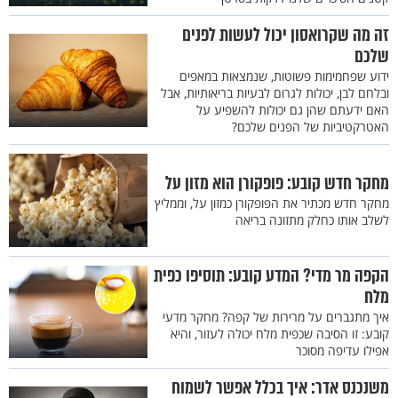
זה מה שקרואסון יכול לעשות לפנים
שלכם
ידוע שפחמימות פשוטות, שנמצאות במאפים
ובלחם לבן, יכולות לגרום לבעיות בריאותיות, אבל
האם ידעתם שהן גם יכולות להשפיע על
האטרקטיביות של הפנים שלכם?
מחקר חדש קובע: פופקורן הוא מזון על
מחקר חדש מכתיר את הפופקורן כמזון על, וממליץ
לשלב אותו כחלק מתזונה בריאה
הקפה מר מדי? המדע קובע: תוסיפו כפית
מלח
איך מתגברים על מרירות של קפה? מחקר מדעי
קובע: זו הסיבה שכפית מלח יכולה לעזור, והיא
אפילו עדיפה מסוכר
משנכנס אדר: איך בכלל אפשר לשמוח