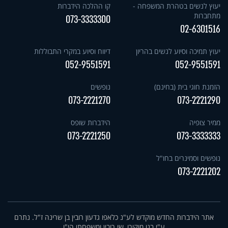
יעוץ לנשים בטהרת המשפחה -
קו ההלכה הידברות
מתחברות
073-3333300
02-6301516
יעוץ תמיכה וסיוע לנשים בהריון
דיווח וסיוע במקרי התבוללות
052-9551591
052-9551591
הזמנת חוגי בית (בחינם)
נופשים
073-2221270
073-2221290
ממיר צופיה
הידברות שופס
073-2221250
073-3333333
נופשים וסמינרים בחו"ל
073-2221202
אתר הידברות החדש מוקדש לע"נ כלאפו גדעון רובין בן שרינה ז"ל. נתרם
ע"י בנו מוקירו, שי רובין ומשפחתו הי"ו