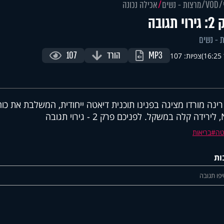
VOD
מרצות - נשים
אכילה נכונה
י תגובה
 - נשים
MP3
הורד
107
)
צפיות: 107
רינה מורדו מציגה בפנינו תוכנית דיאטה ייחודית, המשלבת את כ
וי תגובה
טה
בריאות
ות
פו תגובה