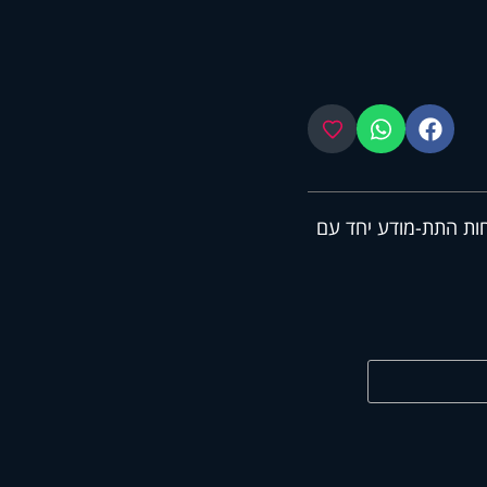
פייסבוק
ווטסאפ
מועדפים
וחות התת-מודע יחד עם