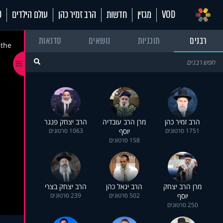
VOD
מגזין
חדשות
הרב זמיר כהן
עולם הילדים
70
רבנים
תוכניות
נושאים
סדנאות
 the
הרב זמיר כהן
מרן הרב עובדיה
הרב יצחק פנגר
1751 סרטונים
יוסף
1063 סרטונים
158 סרטונים
מרן הרב יצחק
הרב יגאל כהן
הרב יצחק בצרי
יוסף
502 סרטונים
239 סרטונים
250 סרטונים