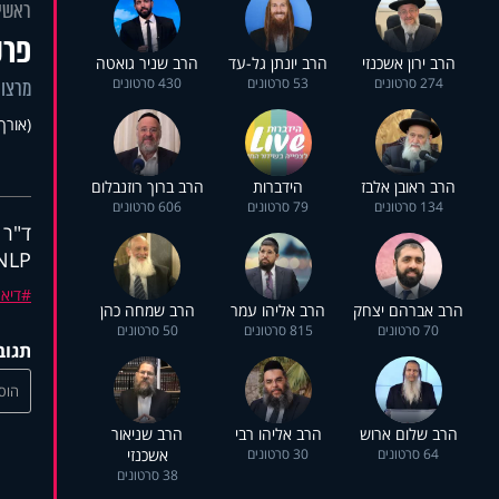
ראשי
פרק 2: גירו
הרב ירון אשכנזי
הרב יונתן גל-עד
הרב שניר גואטה
274 סרטונים
53 סרטונים
430 סרטונים
מרצות
(אורך 16:25
הרב ראובן אלבז
הידברות
הרב ברוך רוזנבלום
134 סרטונים
79 סרטונים
606 סרטונים
ד"ר 
NLP, לירידה קלה במשקל. לפניכם פרק 2 - גיר
דיא
הרב אברהם יצחק
הרב אליהו עמר
הרב שמחה כהן
70 סרטונים
815 סרטונים
50 סרטונים
תגוב
הוסי
הרב שלום ארוש
הרב אליהו רבי
הרב שניאור
64 סרטונים
30 סרטונים
אשכנזי
38 סרטונים