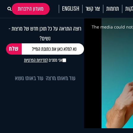
קות
תרומות
צור קשר
ENGLISH
מועדון הידברות
This
is
a
The media could not 
רוצה התראה על כל תוכן חדש של מרצות -
modal
window.
נשים?
אני מסכים
למדיניות הפרטיות
עוד מאותו מרצה
עוד באותו נושא