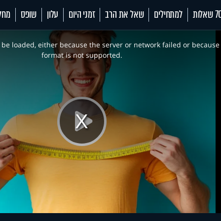
 שאלות
למתחילים
שאל את הרב
זמני היום
עלון
שופס
מחל
be loaded, either because the server or network failed or because
format is not supported.
Play
Video