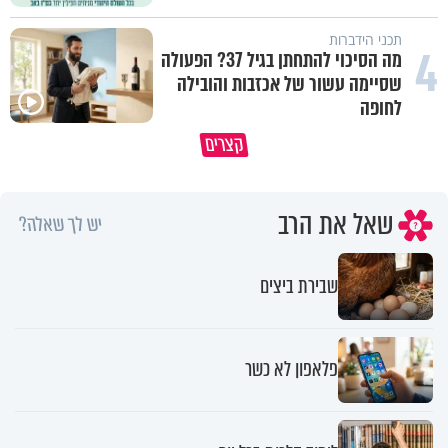
תכני הידברות
4
מה הסיכוי להתחתן בגיל 37? הפעולה
שסיימה עשור של אכזבות והובילה
לחופה
גם השולחן שבת שאתם מסדרים הוא
המעשים הנסתרים שלנו מחזיקי
קצרים
חלק מהשפע שתקבלו
עולמות שלמים
שאל את הרב
יש לך שאלה?
שבירת ביצים
פלאפון לא כשר