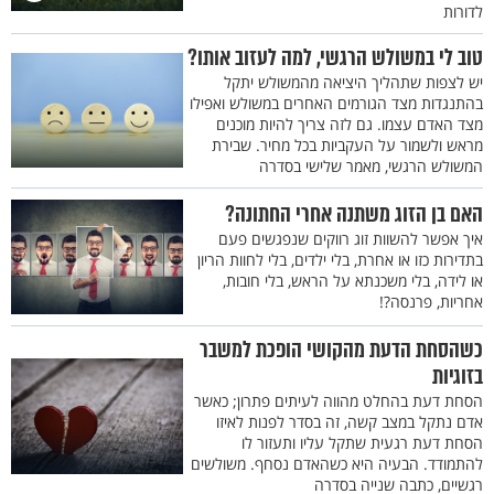
לדורות
טוב לי במשולש הרגשי, למה לעזוב אותו?
יש לצפות שתהליך היציאה מהמשולש יתקל
בהתנגדות מצד הגורמים האחרים במשולש ואפילו
מצד האדם עצמו. גם לזה צריך להיות מוכנים
מראש ולשמור על העקביות בכל מחיר. שבירת
המשולש הרגשי, מאמר שלישי בסדרה
האם בן הזוג משתנה אחרי החתונה?
איך אפשר להשוות זוג רווקים שנפגשים פעם
בתדירות כזו או אחרת, בלי ילדים, בלי לחוות הריון
או לידה, בלי משכנתא על הראש, בלי חובות,
אחריות, פרנסה?!
כשהסחת הדעת מהקושי הופכת למשבר
בזוגיות
הסחת דעת בהחלט מהווה לעיתים פתרון; כאשר
אדם נתקל במצב קשה, זה בסדר לפנות לאיזו
הסחת דעת רגעית שתקל עליו ותעזור לו
להתמודד. הבעיה היא כשהאדם נסחף. משולשים
רגשיים, כתבה שנייה בסדרה