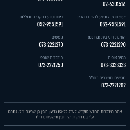
02-6301516
יעוץ תמיכה וסיוע לנשים בהריון
דיווח וסיוע במקרי התבוללות
052-9551591
052-9551591
הזמנת חוגי בית (בחינם)
נופשים
073-2221270
073-2221290
ממיר צופיה
הידברות שופס
073-2221250
073-3333333
נופשים וסמינרים בחו"ל
073-2221202
אתר הידברות החדש מוקדש לע"נ כלאפו גדעון רובין בן שרינה ז"ל. נתרם
ע"י בנו מוקירו, שי רובין ומשפחתו הי"ו