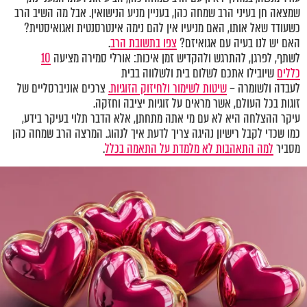
שמצאה חן בעיני הרב שמחה כהן, בעניין מניע הנישואין. אבל מה השיב הרב
כשעודד שאל אותו, האם מניעיו אין להם נימה אינטרסנטית ואגואיסטית?
האם יש לנו בעיה עם אגואיזם?
צפו בתשובת הרב
.
לשתף, לפרגן, להתרגש ולהקדיש זמן איכות: אורלי סמירה מציעה
10
כללים
שיובילו אתכם לשלום בית ולשלווה בבית
לעבדה ולשומרה –
שיטות לשימור ולחיזוק הזוגיות.
צרכים אוניברסליים של
זוגות בכל העולם, אשר מראים על זוגיות יציבה וחזקה.
עיקר ההצלחה היא לא עם מי אתה מתחתן, אלא הדבר תלוי בעיקר בידע,
כמו שכדי לקבל רישיון נהיגה צריך לדעת איך לנהוג. המרצה הרב שמחה כהן
מסביר
למה התאהבות לא מלמדת על התאמה בכלל
.