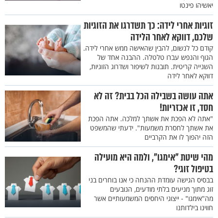
יאשיהו פינטו
זוגיות אחרי לידה: כך תשדרגו את הזוגיות
שלכם, דווקא לאחר הלידה
קודם כל לנשום, להבין שהאישה ממש אחרי לידה.
הגוף והנפש עברו טלטלה. ההבנה אחד של
השנייה קריטית. תובנות לשיפור ושדרוג הזוגיות,
דווקא לאחר לידה
אתה עושה בשבילה הכל בבית? זה לא
חסד, זו אכזריות!
"אתה לא הפכת את אשתך למלכה. אתה הפכת
את אשתך לחסרת משמעות". ידעתי שהמשפט
הזה יהפוך לו את הקרביים
מהי שיטת "אימגו", ולמה היא מועילה
בטיפול זוגי?
בבסיס הגישה עומדת ההנחה כי אנו בוחרים בני
זוג מתוך מניעים בלתי מודעים, הנובעים
מה"אימגו" - ייצוגי היחסים המשמעותיים אשר
חווינו בילדותנו