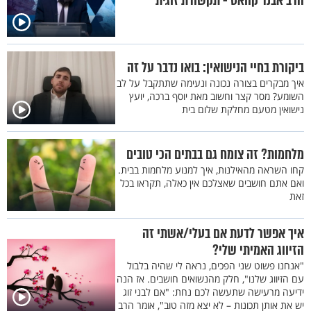
הרב אבנר קוואס - תקשורת זוגית
ביקורת בחיי הנישואין: בואו נדבר על זה
איך מבקרים בצורה נכונה ונעימה שתתקבל על לב
השומע? מסר קצר וחשוב מאת יוסף ברכה, יועץ
נישואין מטעם מחלקת שלום בית
מלחמות? זה צומח גם בבתים הכי טובים
קחו השראה מהאילנות, איך למנוע מלחמות בבית.
ואם אתם חושבים שאצלכם אין כאלה, תקראו בכל
זאת
איך אפשר לדעת אם בעלי/אשתי זה
הזיווג האמיתי שלי?
"אנחנו פשוט שני הפכים, נראה לי שהיה בלבול
עם הזיווג שלנו", חלק מהנשואים חושבים. אז הנה
ידיעה מרעישה שתעשה לכם נחת: "אם לבני זוג
יש את אותן תכונות – לא יצא מזה טוב", אומר הרב