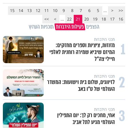
15
14
13
12
11
10
9
8
7
6
5
...
<
<<
>>
>
...
22
21
20
19
18
17
16
הנצפים
פעילות הידברות
תוכניות הערוץ
תכני הידברות
1
מזוזות, ציציות וספרים מחזקים:
המיזם שיביא שמירה רוחנית לאלפי
חיילי צה"ל
2
תכני הידברות
לזיווגים, שלום בית וישועות: המשדר
העולמי של ט"ו באב
3
תכני הידברות
אחי, מחכים רק לך: יום התפילין
העולמי מגיע לתל אביב