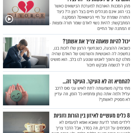
מהן הסכנות האורבות למערכת הנישואים כאשר
בני הזוג אינם מנהלים חיים בצל רצון ה'? כיצד
התורה שומרת על חיי הנישואים? המסקנה
המתבקשת: להיות נשוי לאדם שומר תורה ומצוות -
זו המתנה של החיים
יכול להיות שאתה צריך את אשתך?
כשבאה ההצעה, כשנחשף הרצון שלו לזכות בנו,
נחשפה לה האנושיות והשרטוט של האדם שהיה
מולנו קם והופך לאנוש שנוגע לנו בלב. הוא מושיט
לנו יד לנשמה ומבקש חיבור
להחמיא זה לא העיקר. העיקר זה...
מתי צדקה משמעותה לתת לאיש עני סוס לרכב
עליו? ולמה אתה נותן ומחמיא כל הזמן, וזה עדיין
לא מספיק לאשתך?
8 כלים מעשיים לאיזון בין הורות וזוגיות
לילדים מותר לדעת שאבא ואמא לפעמים לא
מסכימים על דברים, וזה בסדר, אבל הדבר צריך