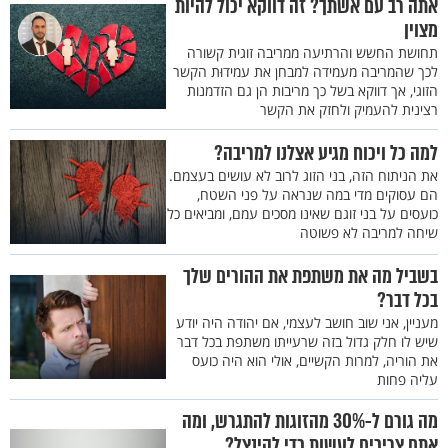
אתה רב עם אשתך? זה דווקא יכול להיות
מצוין
תחושת החשש והרתיעה ממריבה זוגית קשורה
לכך שהמריבה מעמידה למבחן את עמידוּת הקשר
הזוגי, אך דווקא בשל כך מריבות הן גם הזדמנות
רצינית להעמיק ולחזק את הקשר
למה כל ויכוח מגיע אצלנו למריבה?
את הניתוח הזה, בני הזוג לרוב לא עושים בעצמם.
הם עסוקים מדי במה שנראה על פני השטח,
כועסים על בני זוגם שאינו מסכים עמם, ומביאים כל
שיחה למריבה לא פשוטה
בשביל מה את משתפת את ההורים שלך
בכל דבר?
מעניין, אני שוב חושב לעצמי, אם יהודה היה יודע
שיש לו חלק גדול בזה שרעייתו משתפת בכל דבר
את הוריה, למרות הקשיים, אולי הוא היה כועס
עליה פחות
מה גורם ל-30% מהזוגות להתגרש, ומה
אתם צריכים לעשות כדי להינצל?