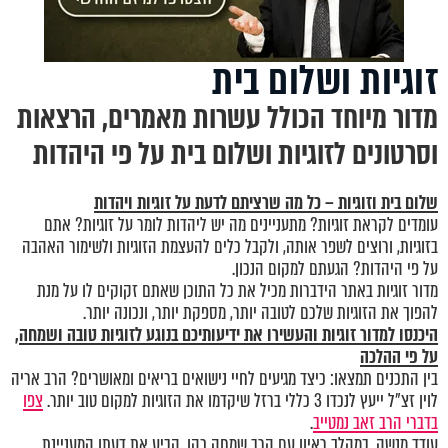
זוגיות ושלום בית
מדור מיוחד הכולל עשרות מאמרים, הרצאות
וסרטונים לזוגיות ושלום בית על פי היהדות
שלום בית וזוגיות – כל מה שרציתם לדעת על זוגיות ויהדות
עומדים לקראת זוגיות? מתעניינים מה יש ליהדות לומר על זוגיות? אתם
בזוגיות, ורוצים לשפר אותה, ולקבל כלים להעצמת הזוגיות ולשימור האהבה
על פי היהדות? הגעתם למקום הנכון.
מדור זוגיות באתר הידברות מכיל את כל התוכן שאתם זקוקים לו על מנת
להפוך את הזוגיות שלכם לטובה יותר, מספקת יותר, ונכונה יותר.
היכנסו
למדור זוגיות
והעשירו את ידיעותיכם בנוגע לזוגיות טובה ושמחה,
על פי ההלכה
בין התכנים תמצאו: כיצד מגיעים לחיי נישואים בריאים ומאושרים? הרב אריה
לוין זצ"ל ייעץ לנכדו 3 כללי ברזל שיקדמו את הזוגיות למקום טוב יותר.
צפו
בדברי הרב זאב נמטייב
.
עודד מנשה, במהלך ראיון עם הרב שמחה כהן, הביע את דעתו המעניינת,