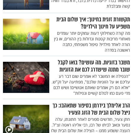
להישאר בגדר ידיעה כללית בלבד, ולא בגדר חוויה
קשה ומבלבלת
תקשורת זוגית בחינוך: איך שלום הבית
משפיע על חינוך הילדים?
מה קורה כשחילוקי דעות עמוקים יותר עומדים
מאחורי מריבות קטנות וגדולות בין ההורים, או בין
הורה לאחד מילדיו? טיפול משפחתי, כתבה
ראשונה בסדרה
משבר בזוגיות. מה עושים? בואו לקבל
שובר מתנה שישדרג לכם את הזוגיות
"הנפילה או המשבר לא אומרים שום דבר רע
עליכם או על הזוגיות שלכם", מפתיעה יעל זק"ש.
"אלא הם רק אומרים שאתם אנושיים! ושיש לכם
מדי פעם כמו לכולם קשיים ונפילות"
הרב אלימלך בידרמן בסיפור שתאהבו: כך
ניצל שלום הבית של הזוג הצעיר
חתן צעיר, חודשים ספורים לאחר חתונתו, עלה
נסער וכואב לביתו של רבו, רבי אליהו ראטה זצ"ל.
העצה ששמע ממנו – הצילה את שלום הבית שלו