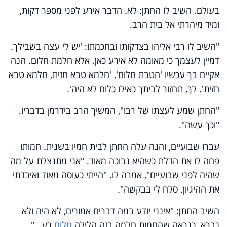
בעולם. השיב לו החתן: לא. הדבר אירע לפני מספר דקות,
ומיד מיהרתי אל בית הרב.
"השיב לו רבי אליהו בצדקותו ובחכמתו: 'יש לי עצה בשבילך.
דמיין לעצמך כי מאומה לא אירע כאן. אלא חלמת חלום. הנה
אקיים בך עכשיו 'הטבת חלום', 'חלמא טבא חזית, חלמא טבא
חזית'. לך, תחזור לביתך כאילו כלום לא היה'.
"החתן שמע לעצתו של רבו", המשיך הרב בידרמן בדבריו.
"וכך עשה".
עברו שבועיים, והנה עלה החתן לבית חמיו בשנית. חמותו
פחה לו את הדלת כשהיא נבוכה מאוד. "אני מתנצלת על מה
שהיה לפני שבועיים", אמרה לו. "הייתי כעוסה מאוד ואיבדתי
את ההיגיון. סלח לי בבקשה".
השיב החתן: "אינני יודע במה דברים אמורים, לא היה ולא
נברא. כנראה שהחמות חלמה בזה הלילה
חלום
רע…"