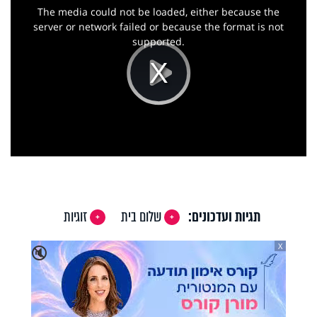
is
a
The media could not be loaded, either because the
modal
window.
server or network failed or because the format is not
supported.
Play
Video
תגיות ועדכונים:
שלום בית
זוגיות
X
🔇