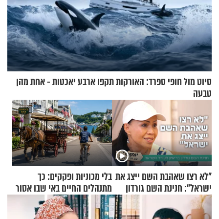
סיוט מול חופי ספרד: האורקות תקפו ארבע יאכטות - אחת מהן
טבעה
"לא רצו שאהבת השם ייצג את
בלי מכוניות ופקקים: כך
ישראל": חנינת השם גורדון
מתנהלים החיים באי שבו אסור
בריאיון מעורר השראה
לנהוג כבר יותר מ-120 שנה