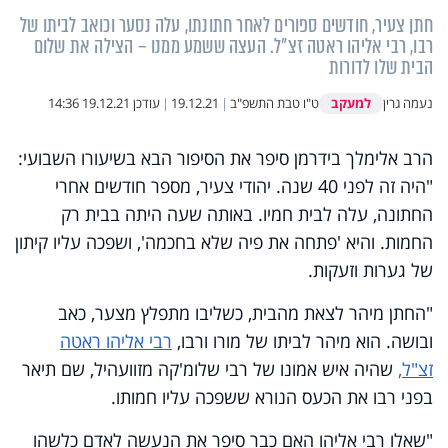
חתן צעיר, חודשים ספורים לאחר חתונתו, עלה נסער וכואב לביתו של
רבו, רבי אליהו ראטה זצ"ל. העצה ששמע ממנו – הצילה את שלום
הבית שלו לדורות
למעקב
נעמה גרין
ט"ו טבת התשפ"ב
|
19.12.21
|
עודכן
19.12.21 14:36
הרב אלימלך בידרמן סיפר את הסיפור הבא בשיעורו השבועי:
"היה זה לפני 40 שנה. יהודי צעיר, מספר חודשים אחרי
החתונה, עלה לבית חמיו. באותה שעה היתה בבית רק
החמות. והיא 'פתחה את פיה שלא בחכמה', ושפכה עליו קיתון
של גערות וזעקות.
"החתן מיהר לצאת מהבית, כשליבו מתפלץ מצער, כאב
ובושה. הוא מיהר לביתו של מורו ורבו,
רבי אליהו ראטה
זצ"ל,
שהיה איש אמונו של רבי שלומ'קה מזוועהיל, שם תיאר
בפני רבו את הכעס הנורא ששפכה עליו חמותו.
"שאלו רבי אליהו האם כבר סיפר את הנעשה לאדם כלשהו