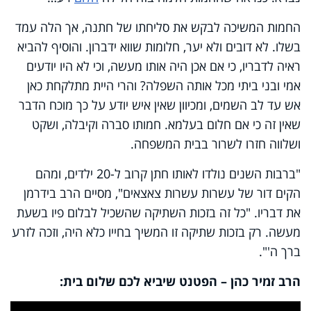
החמות המשיכה לבקש את סליחתו של חתנה, אך הלה עמד
בשלו. לא דובים ולא יער, חלומות שווא ידברון. והוסיף להביא
ראיה לדבריו, כי אם אכן היה אותו מעשה, וכי לא היו יודעים
אמי ובני ביתי מכל אותה השפלה? והרי היית מתלקחת כאן
אש עד לב השמים, ומכיוון שאין איש יודע על כך מוכח הדבר
שאין זה כי אם חלום בעלמא. חמותו סברה וקיבלה, ושקט
ושלווה חזרו לשרור בבית המשפחה.
"ברבות השנים נולדו לאותו חתן קרוב ל-20 ילדים, ומהם
הקים דור של עשרות עשרות צאצאים", מסיים הרב בידרמן
את דבריו. "כל זה בזכות השתיקה שהשכיל לבלום פיו בשעת
מעשה. רק בזכות שתיקה זו המשיך בחייו כלא היה, וזכה לזרע
ברך ה'".
הרב זמיר כהן – הפטנט שיביא לכם שלום בית:
This