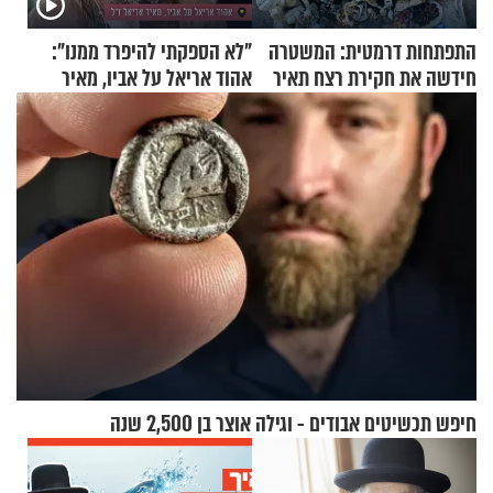
התפתחות דרמטית: המשטרה
"לא הספקתי להיפרד ממנו":
חידשה את חקירת רצח תאיר
אהוד אריאל על אביו, מאיר
ראדה
אריאל ז"ל
חיפש תכשיטים אבודים - וגילה אוצר בן 2,500 שנה