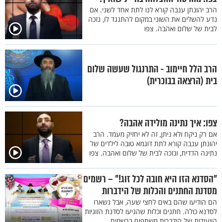
הרב יהונתן ענבה קורא לנו לתת אחד לשני. אם
נדע להשלים את השוני במקום להתנגד לו, נזכה
לבית של שלום ואהבה. צפו
הרב הלל חיימוב - התרנגול שעשה שלום
בית (הרצאה בבוכרית)
צפו: איך נתינה מולידה אהבה?
אם רק ניקח ולא ניתן, זה לא יחזיק מעמד. הרב
יהונתן ענבה קורא לתת דוגמא טובה לילדים של
נתינה הדדית, ונזכה לבית של שלום ואהבה. צפו
"הסדנא הזו היא חובה לכל זוג!" – רשמים
מסדנת החתנים והכלות של הידברות
הם הודיעו שהם באים לחצי שעה, אבל נשארו
לסדנא כולה. חתנים וכלות שהגיעו לסדנת הזוגיות
הייעודית של הידברות משתפים ברשמים