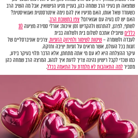
שמצאה חן בעיני הרב שמחה כהן, בעניין מניע הנישואין. אבל מה השיב הרב
כשעודד שאל אותו, האם מניעיו אין להם נימה אינטרסנטית ואגואיסטית?
האם יש לנו בעיה עם אגואיזם?
צפו בתשובת הרב
.
לשתף, לפרגן, להתרגש ולהקדיש זמן איכות: אורלי סמירה מציעה
10
כללים
שיובילו אתכם לשלום בית ולשלווה בבית
לעבדה ולשומרה –
שיטות לשימור ולחיזוק הזוגיות.
צרכים אוניברסליים של
זוגות בכל העולם, אשר מראים על זוגיות יציבה וחזקה.
עיקר ההצלחה היא לא עם מי אתה מתחתן, אלא הדבר תלוי בעיקר בידע,
כמו שכדי לקבל רישיון נהיגה צריך לדעת איך לנהוג. המרצה הרב שמחה כהן
מסביר
למה התאהבות לא מלמדת על התאמה בכלל
.