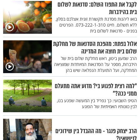
לקבל את התפוז השלם: סדנאות לשלום
בית בהידברות
בואו ליהנות מסדנת תקשורת זוגית אצלכם בסלון,
ללא תשלום. חייגו 073-222-1-310. הפרטים
בפנים - סדנאות לשלום בית
אלול בפתח: מהפכת הסדנאות של מחלקת
שלום בית חוצה את המדינה
הרב שמעון ביטון, ראש מחלקת שלום בית של
הידברות, מספר על הסדנאות המיוחדות שמוציאה
המחלקה, ועל התועלת הנפלאה שיש בהן
"למה רצית לפגוע בי? מדוע אתה מתעלם
ממני ככה?"
הטיפ השבועי: כך נפריד בין המעשה שפגע בנו,
לבין כוונותיו האמיתיות של הפוגע
הרב יצחק פנגר - מה ההבדל בין שידוכים
לנישואין?