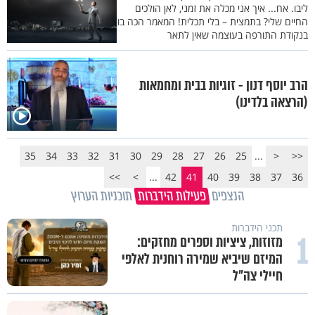
ליבו. אח... איך אני מכלה את זמני, לאן הולכים
החיים שלי? בתמצית – בלי תכלית! המאמר הכה בו
בנקודת התורפה בעוצמה שאין לתאר
הרב יוסף דנון - זוגיות בבית ומחמאות
(הרצאה בלדינו)
35
34
33
32
31
30
29
28
27
26
25
...
<
<<
>>
>
...
42
41
40
39
38
37
36
הנצפים
פעילות הידברות
תוכניות הערוץ
תכני הידברות
1
מזוזות, ציציות וספרים מחזקים:
המיזם שיביא שמירה רוחנית לאלפי
חיילי צה"ל