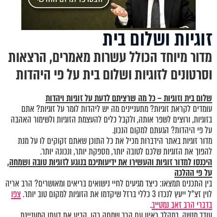
זוגיות ושלום בית
מדור מיוחד הכולל עשרות מאמרים, הרצאות
וסרטונים לזוגיות ושלום בית על פי היהדות
שלום בית וזוגיות – כל מה שרציתם לדעת על זוגיות ויהדות
עומדים לקראת זוגיות? מתעניינים מה יש ליהדות לומר על זוגיות? אתם
בזוגיות, ורוצים לשפר אותה, ולקבל כלים להעצמת הזוגיות ולשימור האהבה
על פי היהדות? הגעתם למקום הנכון.
מדור זוגיות באתר הידברות מכיל את כל התוכן שאתם זקוקים לו על מנת
להפוך את הזוגיות שלכם לטובה יותר, מספקת יותר, ונכונה יותר.
היכנסו
למדור זוגיות
והעשירו את ידיעותיכם בנוגע לזוגיות טובה ושמחה,
על פי ההלכה
בין התכנים תמצאו: כיצד מגיעים לחיי נישואים בריאים ומאושרים? הרב אריה
לוין זצ"ל ייעץ לנכדו 3 כללי ברזל שיקדמו את הזוגיות למקום טוב יותר.
צפו
בדברי הרב זאב נמטייב
.
עודד מנשה, במהלך ראיון עם הרב שמחה כהן, הביע את דעתו המעניינת,