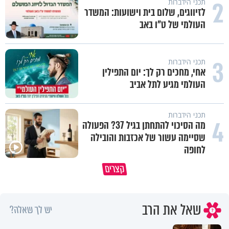
2
תכני הידברות
לזיווגים, שלום בית וישועות: המשדר
העולמי של ט"ו באב
3
תכני הידברות
אחי, מחכים רק לך: יום התפילין
העולמי מגיע לתל אביב
תכני הידברות
4
מה הסיכוי להתחתן בגיל 37? הפעולה
שסיימה עשור של אכזבות והובילה
לחופה
קצרים
מדוע האמונה נמשלה למלח?
גם ׳הרע׳ זה הרחמים של בורא ע
שאל את הרב
יש לך שאלה?