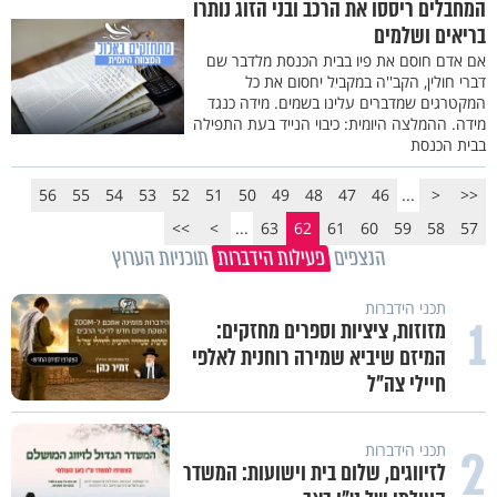
המחבלים ריססו את הרכב ובני הזוג נותרו
בריאים ושלמים
אם אדם חוסם את פיו בבית הכנסת מלדבר שם
דברי חולין, הקב''ה במקביל יחסום את כל
המקטרגים שמדברים עלינו בשמים. מידה כנגד
מידה. ההמלצה היומית: כיבוי הנייד בעת התפילה
בבית הכנסת
56
55
54
53
52
51
50
49
48
47
46
...
<
<<
>>
>
...
63
62
61
60
59
58
57
הנצפים
פעילות הידברות
תוכניות הערוץ
תכני הידברות
1
מזוזות, ציציות וספרים מחזקים:
המיזם שיביא שמירה רוחנית לאלפי
חיילי צה"ל
2
תכני הידברות
לזיווגים, שלום בית וישועות: המשדר