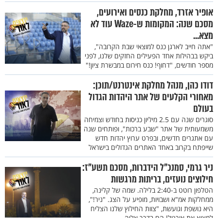
אופיר אזרד, מחלקת כנסים ואירועים,
מסכם שנה: המקומות ש-Waze עוד לא
מצא...
"אתה חייב לארגן כנס למוצאי שבת הקרובה",
ביקש בבהילות אחד הפעילים החזקים שלנו, לפני
מספר חודשים, "דחוף! כנס חירום במבשרת ציון!"
דודו כהן, מנהל מחלקת אינטרנט/תוכן:
מאחורי הקלעים של אתר היהדות הגדול
בעולם
סוגרים שנה עם 2.5 מיליון כניסות בחודש וצמיחה
משמעותית של אתר "שבע ברכות", ופותחים שנה
עם אתגרים חדשים, ובפרט ערוץ יהדות חדש
שייפתח בקרוב באחד האתרים הגדולים בישראל
ניר גרמי, סמנכ"ל הידברות, מסכם תשע"ז:
חילוצים נועזים, בריתות מרגשות
הטלפון רוטט ב-2:40 בלילה. שמה של קלינה,
ממחלקות אמ"א ושבויות, מופיע על הצג. "ניר!",
היא נושפת וגועשת, "צוות החילוץ שלנו הצליח
למצוא את אורטל! הם בדרך אליה