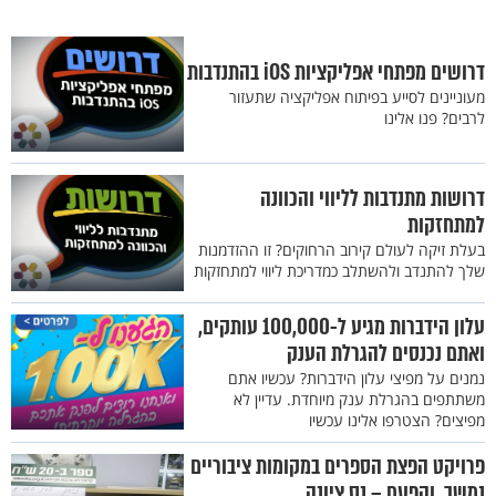
דרושים מפתחי אפליקציות iOS בהתנדבות
מעוניינים לסייע בפיתוח אפליקציה שתעזור
לרבים? פנו אלינו
דרושות מתנדבות לליווי והכוונה
למתחזקות
בעלת זיקה לעולם קירוב הרחוקים? זו ההזדמנות
שלך להתנדב ולהשתלב כמדריכת ליווי למתחזקות
עלון הידברות מגיע ל-100,000 עותקים,
ואתם נכנסים להגרלת הענק
נמנים על מפיצי עלון הידברות? עכשיו אתם
משתתפים בהגרלת ענק מיוחדת. עדיין לא
מפיצים? הצטרפו אלינו עכשיו
פרויקט הפצת הספרים במקומות ציבוריים
נמשך. והפעם – נס ציונה