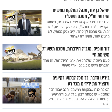
יחיאל בן צור, מנהל מחלקת נופשים
ואירועי חו"ל, מסכם תשע"ז
הונג קונג. מבין אלף פרצופים אסייתיים, נשמעה
הקריאה: "כבר חודש", הוא צעק בעברית, "הרב
זמיר, אני מחכה לך פה!". קיבוצניק מנותק, לא
מרגיש יהודי, אפילו לא ישראלי
דוד תופיק, מנכ"ל הידברות, מסכם תשע"ז:
משימת חיי
פעם חשבתי שלנהל את ארגון 'הידברות', זה אחד
הדברים הקשים בעולם. אולי טעיתי
בידינו הדבר: כך נוכל לבקוע רקיעים
ולהציל את ידידינו מכל רע
תפילה כנה שבוקעת ממעמקי הלב עבור חבר
שסובל - יש בכוחה לבקוע רקיעים ולהרעיש
עולמות. ההמלצה היומית: תפילה קצרה למען
הזולת