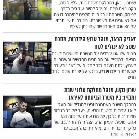
שיחה... כאן, במחלקת 'שלום בית', צלצול כזה,
מקפיץ את כולם. זה יכול להיות עוד בית בדרך
לפירוק, משפחה שכל חייה הולכים להיהרס לנצח.
אם לא ארים את השפופרת, יכול להיות שוויתרתי
על הצ'אנס האחרון שמישהו נתן לעצמו
זאביק הראל, מנהל ערוץ הידברות, מסכם
שנה: לא יכולים לנוח
בימים אלו אנו עובדים על הגשמת השאיפות לשנה
הבאה: להכפיל את החומרים החדשים והאיכותיים
לערוץ, ולתת מענה לכל קהלי היעד בארץ ובעולם
שבעזרת ד' ילכו ויגדלו, בדגש על יצירת עולם ילדים
חדש
שרון נקש, מנהל מחלקת עלוני שבת
ומגזין: בין משרד הביטחון לאיראן
במהלך השנה האחרונה זכינו להגדיל את העלון
ל-16 עמודים גדושים ומלאים, צעד שקיבל תגובות
חמות רבות כל כך, שלימדו אותנו עד כמה הוא
אהוב ומועיל. העלון הזה, הצליח לחדור ללבם של
כל כך הרבה יהודים. מהקריה בתל אביב, עד
לאיראן הרחוקה