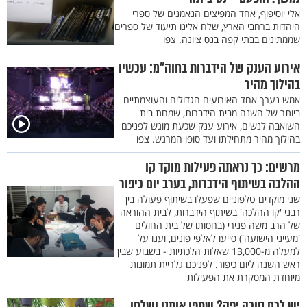
אלי יוסיפוף, אחד המפיצים הנאמנים של ספרי
היהדות ברחבי הארץ, שלח אלינו תיעוד של ספרים
שממתינים בבתי קפה בנס ציונה. צפו
אירוע הענק של הידברות בחוה"מ: עכשיו
בהילוך מהיר
אמש נערך אחד האירועים הגדולים והעוצמתיים
ביותר של השנה מבית הידברות, שמחת בית
השואבה לנשים, אירוע ענק שכעת מוגש לפניכם
בהילוך מהיר מתחילתו ועד סופו המרגש. צפו
מרשים: כך נראתה פעילות מוקד קו
ההלכה בשיתוף הידברות, בערב יום כיפור
שני מוקדים טלפוניים שפעלו בשיתוף פעולה בין
רבני 'קו ההלכה' בשיתוף הידברות, לבית ההוראה
של הרב משה פנירי (בחסותו של בית החולים
'מעייני הישועה') סייעו לאלפי פונים, וענו על
למעלה מ-13,000 שאלות הלכתיות - בשבוע שבין
ראש השנה ליום כיפור. לפניכם גלריית תמונות
מיוחדת המסקרת את הפעילות
יש לכם סוכה יפה? שתפו אותנו ושלחו