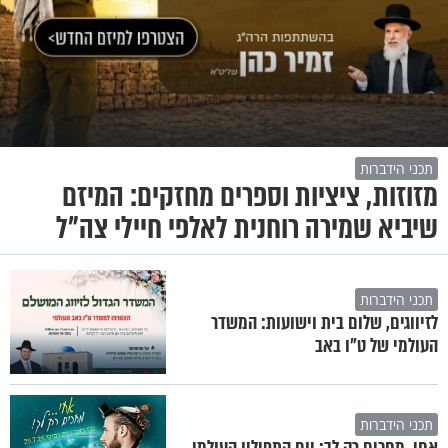
תכני הידברות
מזוזות, ציציות וספרים מחזקים: המיזם
שיביא שמירה רוחנית לאלפי חיילי צה"ל
תכני הידברות
לזיווגים, שלום בית וישועות: המשדר
העולמי של ט"ו באב
תכני הידברות
אחי, מחכים רק לך: יום התפילין העולמי