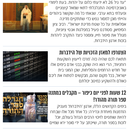
"עד גיל 26 לא ידעתי כלום על יהדות. בעת לימודי
באוניברסיטה התגלגלתי לתאי שמאל קיצוניים
ופעלתי בתא ערבי. שנאתי כל מה שקשור ביהודים
והייתי מוכן למסור נפש כדי שתתקיים מדינה
אסלאמית על כל שטח מדינת ישראל". רביב ציון
הסימיאן, סטודנט פעיל במפלגות אנטי ציוניות,
מגולל את סיפור חייו, ומספר כיצד התקרב ליהדות
בזכות ארגון הידברות.
הצטרפו למאזן הזכויות של הידברות
תתארו לכם שהיה כזה 'מרכז לייעוץ השקעות
רוחניות', הרי הוא היה שוקק בבני אדם בימים אלו
של חודש הרחמים והסליחות, שכן המוני בית
ישראל, בכל מקום שהם, מבקשים לפתוח את ליבם
כאולם ולהשקיע כמיטב יכולתם
12 שעות לפני יום כיפור – מקבלים במתנה
ספר תורה מהודר!
בימים הקדושים הללו, ארגון 'הידברות' מעניק
הזדמנות מיוחדת ונדירה: כל אחד מכל אלו שבחרו
להיות שותפים לזיכוי הרבים הגדול בעולם, יוכל
לזכות בספר תורה, שייכתב על ידי סופר ירא שמיים