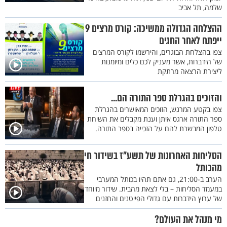
שלמה, תל אביב
ההצלחה הגדולה ממשיכה: קורס מרצים 9
ייפתח לאחר החגים
צפו בהצלחת הבוגרים, והירשמו לקורס המרצים
של הידברות, אשר מעניק לכם כלים ומיומנות
ליצירת הרצאה מרתקת
והזוכים בהגרלת ספר התורה הם...
צפו בקטע המרגש, הזוכים המאושרים בהגרלת
ספר התורה ארגס איתן וענת מקבלים את השיחת
טלפון המבשרת להם על הזכייה בספר התורה.
הסליחות האחרונות של תשע"ז בשידור חי
מהכותל
הערב ב-21:00, גם אתם תהיו בכותל המערבי
במעמד הסליחות – בלי לצאת מהבית. שידור מיוחד
של ערוץ הידברות עם גדולי הפייטנים והחזנים
מי מנהל את העולם?