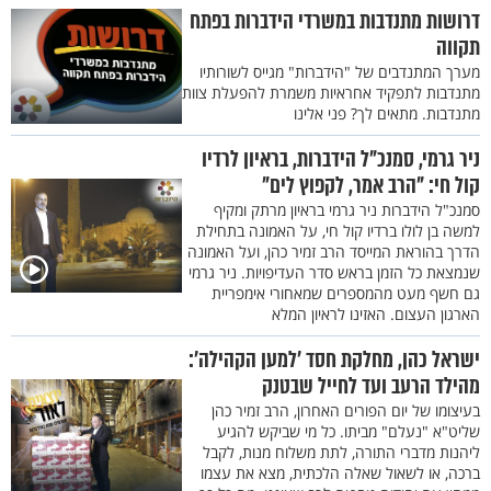
דרושות מתנדבות במשרדי הידברות בפתח
תקווה
מערך המתנדבים של "הידברות" מגייס לשורותיו
מתנדבות לתפקיד אחראיות משמרת להפעלת צוות
מתנדבות. מתאים לך? פני אלינו
ניר גרמי, סמנכ"ל הידברות, בראיון לרדיו
קול חי: "הרב אמר, לקפוץ לים"
סמנכ"ל הידברות ניר גרמי בראיון מרתק ומקיף
למשה בן לולו ברדיו קול חי, על האמונה בתחילת
הדרך בהוראת המייסד הרב זמיר כהן, ועל האמונה
שנמצאת כל הזמן בראש סדר העדיפויות. ניר גרמי
גם חשף מעט מהמספרים שמאחורי אימפריית
הארגון העצום. האזינו לראיון המלא
ישראל כהן, מחלקת חסד ’למען הקהילה’:
מהילד הרעב ועד לחייל שבטנק
בעיצומו של יום הפורים האחרון, הרב זמיר כהן
שליט"א "נעלם" מביתו. כל מי שביקש להגיע
ליהנות מדברי התורה, לתת משלוח מנות, לקבל
ברכה, או לשאול שאלה הלכתית, מצא את עצמו