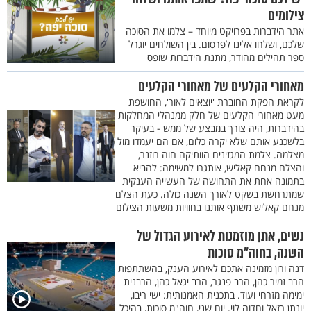
צילומים
אתר הידברות בפרויקט מיוחד – צלמו את הסוכה
שלכם, ושלחו אלינו לפרסום. בין השולחים יוגרל
ספר תהילים מהודר, מתנת הידברות שופס
מאחורי הקלעים של מאחורי הקלעים
לקראת הפקת החוברת 'יוצאים לאור', החושפת
מעט מאחורי הקלעים של חלק ממנהלי המחלקות
בהידברות, היה צורך במבצע של ממש - בעיקר
בלשכנע אותם שלא יקרה כלום, אם הם יעמדו מול
מצלמה. צלמת המגזינים הוותיקה חוה רוזנר,
והצלם מנחם קאליש, אותגרו למשימה: להביא
בתמונה אחת את התחושה של העשייה הענקית
שמתרחשת בשקט לאורך השנה כולה. כעת הצלם
מנחם קאליש משתף אותנו בחוויות משעות הצילום
נשים, אתן מוזמנות לאירוע הגדול של
השנה, בחוה"מ סוכות
דנה ורון מזמינה אתכם לאירוע הענק, בהשתתפות
הרב זמיר כהן, הרב פנגר, הרב יגאל כהן, הרבנית
ימימה מזרחי ועוד. בתכנית האמנותית: ישי ריבו,
יונתן רזאל וחדוה לוי. יום שני, חוה"מ סוכות, בהיכל