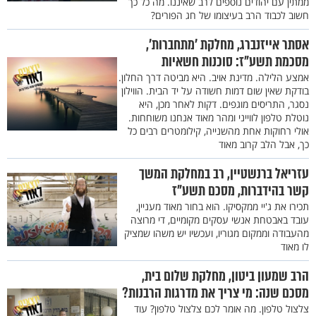
ממתין עם יהודים נוספים לרב שאיננו. מה כל כך
חשוב לכבוד הרב בעיצומו של חג הפורים?
אסתר אייזנברג, מחלקת ’מתחברות’,
מסכמת תשע"ז: סוכנות חשאיות
אמצע הלילה. מדינת אויב. היא מביטה דרך החלון.
בודקת שאין שום דמות חשודה על יד הבית. הווילון
נסגר, התריסים מוגפים. דקות לאחר מכן, היא
נוטלת טלפון לווייני ומהר מאוד אנחנו משוחחות.
אולי רחוקות אחת מהשנייה, קילומטרים רבים כל
כך, אבל הלב קרוב מאוד
עזריאל ברנשטיין, רב במחלקת המשך
קשר בהידברות, מסכם תשע"ז
תכירו את ג'יי ממקסיקו. הוא בחור מאוד מעניין,
עובד באבטחת אנשי עסקים מקומיים, די מרוצה
מהעבודה וממקום מגוריו, ועכשיו יש משהו שמציק
לו מאוד
הרב שמעון ביטון, מחלקת שלום בית,
מסכם שנה: מי צריך את מדרגות הרבנות?
צלצול טלפון. מה אומר לכם צלצול טלפון? עוד