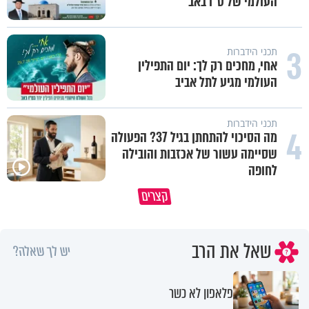
העולמי של ט"ו באב
3
תכני הידברות
אחי, מחכים רק לך: יום התפילין
העולמי מגיע לתל אביב
תכני הידברות
4
מה הסיכוי להתחתן בגיל 37? הפעולה
שסיימה עשור של אכזבות והובילה
לחופה
נפתח את העינים ונראה שהינו
קצרים
מה יקרה איתי בסוף?
עטופים כל הזמן
שאל את הרב
יש לך שאלה?
פלאפון לא כשר