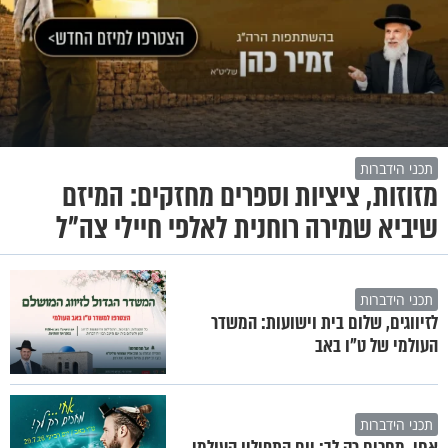
תכני הידברות
מזוזות, ציציות וספרים מחזקים: המיזם
שיביא שמירה רוחנית לאלפי חיילי צה"ל
תכני הידברות
לזיווגים, שלום בית וישועות: המשדר
העולמי של ט"ו באב
תכני הידברות
אחי, מחכים רק לך: יום התפילין העולמי