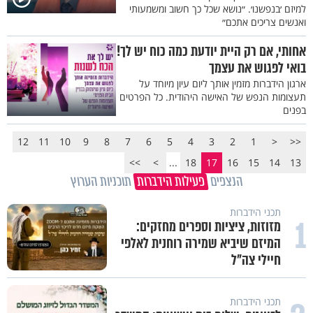
למיזם ׳בנפשנו׳. ״נושא שכל כך חשוב ומשמעותי
ואנשים צריכים אתכם״
אחותי, אם רק היית יודעת כמה כוח יש לך!
בואי לפגוש את עצמך
ארגון הידברות מזמין אותך ליום עיון מיוחד על
תעצומות הנפש של האישה היהודית. כל הפרטים
בפנים
12
11
10
9
8
7
6
5
4
3
2
1
<
<<
>>
>
...
18
17
16
15
14
13
הנצפים
פעילות הידברות
תוכניות הערוץ
תכני הידברות
1
מזוזות, ציציות וספרים מחזקים:
המיזם שיביא שמירה רוחנית לאלפי
חיילי צה"ל
תכני הידברות