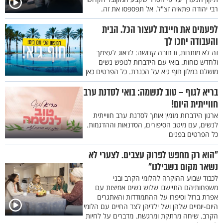
רבי יהודה פתאיה זצ"ל. אל תפספסו את זה.
לפעמים את חייבת לעצור הכל. הבית
והעבודה יחכו לך
זה לא מותרות, זו חובה קדושה: לדאוג לעצמך
ולחדש כוחות. בואי עם הידברות לנופש נשים
מושלם במלון חוף גיא על הכנרת. כל הפרטים כאן
בריא לגוף – טוב לנשמה: בואי לסדנת ערב
חווייתית היום!
ארגון הידברות מזמין אותך לסדנת ערב חווייתית
לנשים, עם מיטב הסיפורים, הסדנאות וההדגמות.
כל הפרטים בפנים
"הוא רק מחפש לפרוק עצבים. לצערי לא
נשאר מקום בשבילנו"
לכבוד שבוע ההוקרה להלומי הקרב ובני
משפחותיהם התיישבו שלוש נשים אמיצות עם
אפרת ברזל וסיפרו על ההתמודדות והאתגרים
היום-יומיים שלהן ושל ילדיהן לצד החיים עם הלומי
הקרב. שיחה מרתקת ומרגשת. מדברים על לחיות