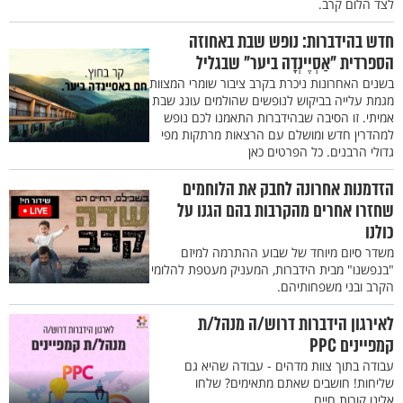
לצד הלום קרב.
חדש בהידברות: נופש שבת באחוזה
הספרדית "אַסְיֶינְדָה ביער" שבגליל
בשנים האחרונות ניכרת בקרב ציבור שומרי המצוות
מגמת עלייה בביקוש לנופשים שהולמים עונג שבת
אמיתי. זו הסיבה שבהידברות התאמנו לכם נופש
למהדרין חדש ומושלם עם הרצאות מרתקות מפי
גדולי הרבנים. כל הפרטים כאן
הזדמנות אחרונה לחבק את הלוחמים
שחזרו אחרים מהקרבות בהם הגנו על
כולנו
משדר סיום מיוחד של שבוע ההתרמה למיזם
"בנפשנו" מבית הידברות, המעניק מעטפת להלומי
הקרב ובני משפחותיהם.
לאירגון הידברות דרוש/ה מנהל/ת
קמפיינים PPC
עבודה בתוך צוות מדהים - עבודה שהיא גם
שליחות! חושבים שאתם מתאימים? שלחו
אלינו קורות חיים