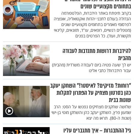
בתחומים מקצועיים שונים
בקרוב תיפתח באתר הידברות, הפלטפורמה
הגדולה בעולם לתכני יהדות ואקטואליה, אופציה
לפרסומי מאמרים בתחומים מקצועיים שונים
(מטפלים רגשיים, רופאים, עו"ד, תזונאים, קלינאי
תקשורת, ועוד). כל הפרטים בפנים
להידברות דרושות מתנדבות לעבודה
מהבית
יש לך שעה פנויה ביום לעבודה משרדית (מהבית)
עבור הידברות? כתבי אלינו
"רוחות? מזיקים? לאיסטר!" השחקן יעקב
כהן בסרטון מצחיק על הפתרון לתקלות
שונות בבית
שלושה שחקנים מצחיקים נפגשו על הסט: הרב
שמעון פרץ, השחקן יעקב כהן והשחקן מוטי בן-ישי
(שנות ה-80). תראו מה יצא
גיל ההתבגרות – איך מתגברים עליו