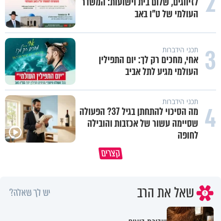
2
לזיווגים, שלום בית וישועות: המשדר
העולמי של ט"ו באב
3
תכני הידברות
אחי, מחכים רק לך: יום התפילין
העולמי מגיע לתל אביב
תכני הידברות
4
מה הסיכוי להתחתן בגיל 37? הפעולה
שסיימה עשור של אכזבות והובילה
לחופה
מתחילים לעבוד לקראת ראש השנה
הרגעים הקשים ביותר בחיים יכול
קצרים
החדשה
להצית את חיינו
שאל את הרב
יש לך שאלה?