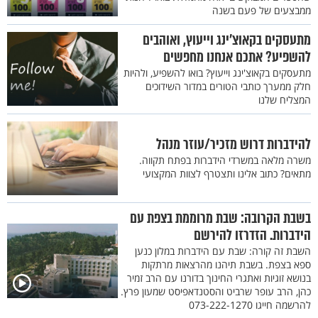
ממבצעים של פעם בשנה
מתעסקים בקאוצ’ינג וייעוץ, ואוהבים
להשפיע? אתכם אנחנו מחפשים
מתעסקים בקאוצ'ינג וייעוץ? בואו להשפיע, ולהיות
חלק ממערך כותבי הטורים במדור השידוכים
המצליח שלנו
להידברות דרוש מזכיר/עוזר מנהל
משרה מלאה במשרדי הידברות בפתח תקווה.
מתאים? כתוב אלינו ותצטרף לצוות המקצועי
בשבת הקרובה: שבת מרוממת בצפת עם
הידברות. הזדרזו להירשם
השבת זה קורה: שבת עם הידברות במלון כנען
ספא בצפת. בשבת תיהנו מהרצאות מרתקות
בנושא זוגיות ואתגרי החינוך בדורנו עם הרב זמיר
כהן, הרב עופר שרביט והסטנדאפיסט שמעון פרץ.
להרשמה חייגו 073-222-1270