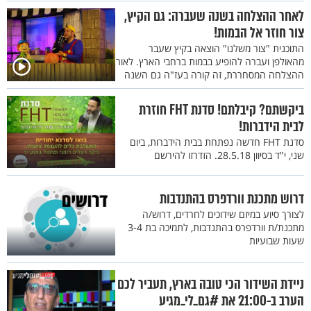
לאחר ההצלחה בשנה שעברה: גם הקיץ,
צור חוזר אל הבמות!
התוכנית "צור משלנו" הוצאה בקיץ שעבר
מהאולפן ועברה להופיע בבמות ברחבי הארץ. לאור
ההצלחה המסחררת, זה קורה בעז"ה גם השנה
ביקשתם? קיבלתם! סדנת FHT חוזרת
לבית הידברות!
סדנת FHT חדשה נפתחת בבית הידברות, ביום
שני, י"ד בסיוון 28.5.18. הזדרזו להירשם
דרוש מתכנת וורדפרס בהתנדבות
לצורך סיוע במיזם שידוכים לחרדים, דרוש/ה
מתכנת/ת וורדפרס בהתנדבות, לתמיכה בת 3-4
שעות שבועיות
ניידת השידור הכי טובה בארץ, תעביר לכם
הערב ב-21:00 את #גם_לי_מגיע