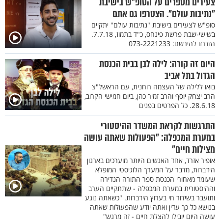
צעירים מספרים על הסופ"ש בישיבת
"נתיבות עולם". הצטרפו גם אתם
סופ"ש לצעירים בישיבת "נתיבות עולם" יתקיים
בשישי-שבת פרשת פינחס, כ"ד בתמוז, 7.7.18.
הזדרזו להירשם: 073-2221233
היום זה קורה: לילה לבן בבית הכנסת
הגדול בתל אביב
בואו ללילה של העצמה רוחנית, עם הראשל"צ
הרב יצחק יוסף והרב זמיר כהן, ביום חמישי הקרוב,
28.6.18. כל הפרטים בפנים
התרגשות לקראת המשדר ההיסטורי
במערת המכפלה: "הפעולות שאתה עושה
מצילות חיים"
אופיר אזרד, אחד האנשים היותר מוערכים בארגון
הידברות, מדבר על המערך הלוגיסטי המופלא
שעומד מאחורי הכנסת ספר התורה הנדירה
וההיסטורית במערת המכפלה - שתתקיים הערב
ותועבר בשידור חי בערוץ הידברות. "כשאתה נוגע
בנושא כל כך עדין ואתה יודע שהפעולות שאתה
עושה היום יובילו להצלת חיים - זה מרגש"