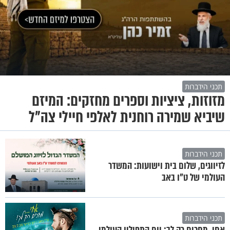
תכני הידברות
מזוזות, ציציות וספרים מחזקים: המיזם
שיביא שמירה רוחנית לאלפי חיילי צה"ל
תכני הידברות
לזיווגים, שלום בית וישועות: המשדר
העולמי של ט"ו באב
תכני הידברות
אחי, מחכים רק לך: יום התפילין העולמי