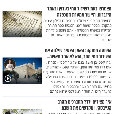
הצטרפו כעת לשידור החי בערוץ ובאתר
הידברות, היישר ממערת המכפלה
המעמד ההיסטורי שכולכם מחכים לו בכיליון עיניים,
מתקרב. מספר שעות לפני הכנסת ספר התורה
הנדירה במערת המכפלה - אתם מוזמנים לקחת
חלק ולהשתתף בכתיבת העמודים האחרונים
שנותרו
הפתעה מתוקה: האמן הצעיר שילווה את
השידור החי מחר, הוא לא אחר מאשר...
עידו קפטן בן ה-12, בנם של ניר קפטן - מנחה ,
איש רדיו וטלוויזיה ואמן, ואורטל קפטן - שחקנית,
אמנית ומגישת רדיו. קפטן הצעיר יתארח מחר (יום
ה' בשעה 19:00) בשידור החי ממערת המכפלה -
שם יוכנס ספר תורה במעמד נדיר וקדוש. צפו
בראיון עם הזמר הצעיר והמבטיח, והצטרפו
למערך הזכויות האדיר רגע לפני שהוא נחתם
איך מצילים ילד? מתברכים מהרב
קנייבסקי, ומקדשים את השבת
ביום חמישי הקרוב זה קורה: הכנסת ספר תורה