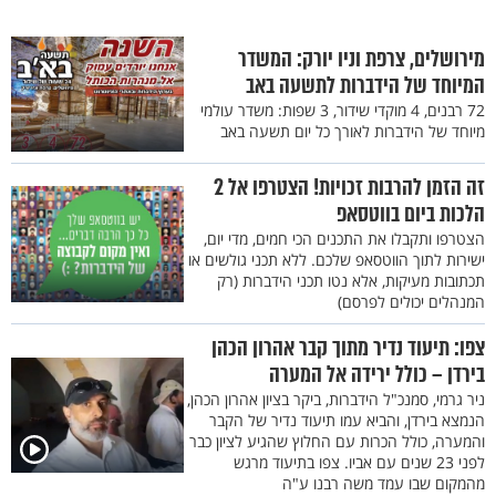
מירושלים, צרפת וניו יורק: המשדר
המיוחד של הידברות לתשעה באב
72 רבנים, 4 מוקדי שידור, 3 שפות: משדר עולמי
מיוחד של הידברות לאורך כל יום תשעה באב
זה הזמן להרבות זכויות! הצטרפו אל 2
הלכות ביום בווטסאפ
הצטרפו ותקבלו את התכנים הכי חמים, מדי יום,
ישירות לתוך הווטסאפ שלכם. ללא תכני גולשים או
תכתובות מעיקות, אלא נטו תכני הידברות (רק
המנהלים יכולים לפרסם)
צפו: תיעוד נדיר מתוך קבר אהרון הכהן
בירדן – כולל ירידה אל המערה
ניר גרמי, סמנכ"ל הידברות, ביקר בציון אהרון הכהן,
הנמצא בירדן, והביא עמו תיעוד נדיר של הקבר
והמערה, כולל הכרות עם החלוץ שהגיע לציון כבר
לפני 23 שנים עם אביו. צפו בתיעוד מרגש
מהמקום שבו עמד משה רבנו ע"ה