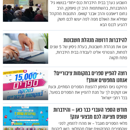
השבוע נערך בבית הידברות כנס ייחודי בנושא גיל
ההתבגרות, בהשתתפות הרב דן טיומקין, הרב
נחום דיאמנט והרב אבנר קוואס. התגובות מהקהל
שמילא את האולם מפה לפה יעשו לכם חשק
להגיע לכנס הבא
להידברות דרושה מנהלת חשבונות
אם את מנהלת חשבונות, בעלת ניסיון של 5 שנים
לפחות, הצטרפי אלינו לעבודה בבית הידברות,
פתח תקווה
רוצה להפיץ ספרים במקומות ציבוריים?
אנחנו מחפשים אותך!
פרויקט גיוס המימון להפצת הספרים הסתיים, וכעת
אנו זקוקים לך על מנת להפיץ את הספרים בפועל,
בכל רחבי ישראל
חודש הספר העברי כבר כאן – והידברות
שופס מציעה לכם מבצעי ענק!
מלאי הספרים מוגבל – אז מהרו להזמין, לפני
שהספרים המבוקשים יאזלו מהמלאי. בואו ליהנות