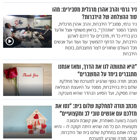
ניר גרמי והרב אהרן מרגלית מסבירים: מהו
סוד ההצלחה של הידברות?
ניר גרמי, סמנכ"ל הידברות, והרב אהרן מרגלית,
מחבר הספר "אתהלך", בראיון משותף אצל אלעד
כהן ברדיו כל חי, מדברים על דרכם לארגון
הידברות, על הדחף להמשיך עוד ועוד ועל אנשים
מכל העולם שחוזרים לצור מחצבתם, בזכות
הידברות
"היא התוותה לנו את הדרך, ומאז אנחנו
מתגברים ביחד על המשברים"
מכתב תודה נוסף שהגיע למערכת של מחלקת
שלום בית בהידברות, מספר על היועצת הנפלאה
שרה מסיקה, ועל הסיוע הנהדר שהיא מעניקה
מכתב תודה למחלקת שלום בית: "נסו את
מזלכם עם אנשים טובי לב ומקצועיים"
מענה בשעה מאוחרת, אוזן קשבת והכוונה
מקצועית הם כל מה שהיא היתה זקוקה לו – והיא
קבלה אותם במחלקת שלום בית של הידברות.
מכתב תודה שהגיע למערכת