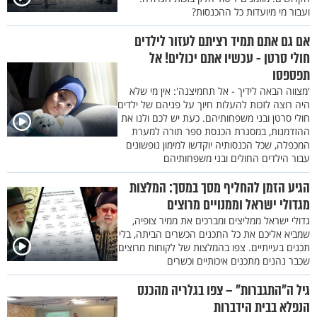
ועבור מי מיועדות כל ההכנסות?
אם גם אתם תמיד רציתם לעזור לילדים
חולי סרטן - עכשיו אתם יכולים! אל
תפספסו
'מצווה הבאה לידיך - אל תחמיצנה': אין מי שלא
היה רוצה לזכות להעלות חיוך על פניהם של ילדים
חולי סרטן ובני משפחותיהם. כעת יש לכם ולנו את
ההזדמנות, במסגרת הכנסת ספר תורה למערת
המכפלה, שכל הכנסותיה יוקדשו למימון נופשונים
עבור הילדים החולים ובני משפחותיהם
הגיע הזמן להחליף מסך במסך: המלצות
מגדולי ישראל וממנויים מרוצים
גדולי ישראל ממליצים ומברכים את ממיר צופיה,
שמביא אליכם את כל התכנים הכשרים הביתה, בלי
תכנים בעייתיים. צפו בהמלצות של לקוחות מרוצים
שכבר נהנים מתכנים איכותיים וכשרים
גיל ה"התגברות" – צפו בגלריה מהכנס
הנפלא בבית הידברות