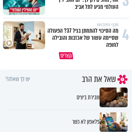
3
העולמי מגיע לתל אביב
תכני הידברות
4
מה הסיכוי להתחתן בגיל 37? הפעולה
שסיימה עשור של אכזבות והובילה
לחופה
נפלאות הבריאה | הפיל - מלך הזיכרון
קצרים
של הסוואנה
איך לשלוט בסיטואציה בצורה נכו
שאל את הרב
יש לך שאלה?
שבירת ביצים
פלאפון לא כשר