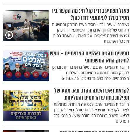
פאנל מפתיע ברדיו קול חי: מה הקשר בין
חסיד בעלז לעיתונאי דודו כהן?
כשהרב ישעיה וינד - חסיד בעלז מובהק והמשגיח
הרוחני של ארגון הידברות, והעיתונאי דודו כהן
נפגשו לשיחה 'צפופה' על הארגון שמאחד בתוכו
את כל העולמות
נופשים ונהנים באלפים הצרפתיים – נופש
לחיזוק התא המשפחתי
הידברות מזמינה אתכם לטיול גדוש בחוויות ובתוכן
לחיזוק הזוגיות והתא המשפחתי באלפים
הצרפתיים, כ"ה באב-ב' באלול, 6-13.8.18
לקראת ראש השנה הקרב ובא, מסע של
תפילות בחודש הרחמים והסליחות
הידברות מזמינה אתכן לנסיעה מיוחדת ומרוממת
לאומן לקראת חודש אלול המסוגל. בואי להתכונן
לראש השנה בצורה הכי טובה שיש. היכנסי לכל
הפרטים