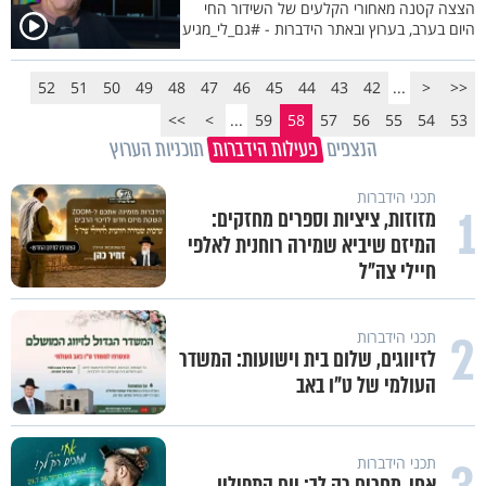
הצצה קטנה מאחורי הקלעים של השידור החי
היום בערב, בערוץ ובאתר הידברות - #גם_לי_מגיע
52
51
50
49
48
47
46
45
44
43
42
...
<
<<
>>
>
...
59
58
57
56
55
54
53
הנצפים
פעילות הידברות
תוכניות הערוץ
תכני הידברות
1
מזוזות, ציציות וספרים מחזקים:
המיזם שיביא שמירה רוחנית לאלפי
חיילי צה"ל
2
תכני הידברות
לזיווגים, שלום בית וישועות: המשדר
העולמי של ט"ו באב
תכני הידברות
אחי, מחכים רק לך: יום התפילין