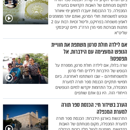
למקום מנוחתם של האבות הקדושים במערת
המכפלה. כל ההכנסות יועברו למימון ימי איוורור
ונופש למשפחות חולי הסרטן, ואתם יותר ממוזמנים
לאמץ משפחה בפרויקט, וליטול זכויות רבות עם 2
מתנות מבורכות מפי מרן הרה"ג חיים קנייבסקי
שליט"א
אם לילדה חולת סרטן משתפת את חוויית
הנופש המעצימה עם הידברות. אל
תפספסו!
שרה בלולו, אם לילדה חולת סרטן, מספרת על
הנופש של הידברות לילדים חולי סרטן
ולמשפחותיהם – שבו השתתפו לאחרונה. ביום
חמישי תתקיים הכנסת ספר תורה למערת
המכפלה, וכל התרומות יוקדשו למיזם הנופשים
הייחודי הזה. היו גם אתם שותפים
הערב בשידור חי: הכנסת ספר תורה
למערת המכפלה
התרגשות בארגון הידברות: הכנסת ספר תורה
למערת המכפלה, מקום מנוחתם של האבות
הקדושים. מוזמנים ליטול חלק בזכות הגדולה.