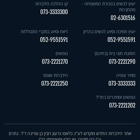
יעוץ לנשים בטהרת המשפחה -
קו ההלכה הידברות
מתחברות
073-3333300
02-6301516
יעוץ תמיכה וסיוע לנשים בהריון
דיווח וסיוע במקרי התבוללות
052-9551591
052-9551591
הזמנת חוגי בית (בחינם)
נופשים
073-2221270
073-2221290
ממיר צופיה
הידברות שופס
073-2221250
073-3333333
נופשים וסמינרים בחו"ל
073-2221202
אתר הידברות החדש מוקדש לע"נ כלאפו גדעון רובין בן שרינה ז"ל. נתרם
ע"י בנו מוקירו, שי רובין ומשפחתו הי"ו