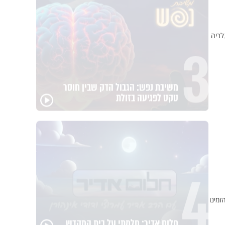
3
לריה
משיבת נפש: הגבול הדק שבין חוסר
טקט לפגיעה בזולת
4
זמינו
חלום אדיר: חלמתי על בית המקדש
הרצל