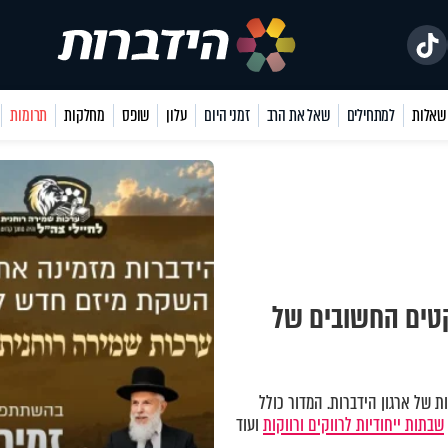
למתחילים
שאל את הרב
זמני היום
עלון
שופס
מחלקות
תרומות
קטים החשובים של
 של ארגון הידברות. המדור כולל
שבתות ייחודיות לרווקים ורווקות
ועוד