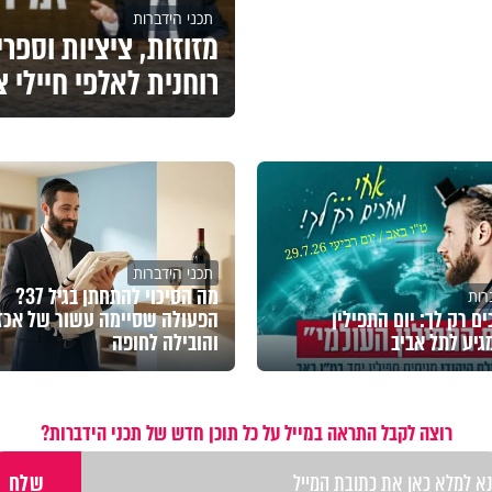
תכני הידברות
מזוזות, ציציות וספר
רוחנית לאלפי חיילי 
תכני הידברות
מה הסיכוי להתחתן בגיל 37?
רות
ם רק לך: יום התפילין
הפעולה שסיימה עשור של אכז
גיע לתל אביב
והובילה לחופה
רוצה לקבל התראה במייל על כל תוכן חדש של תכני הידברות?