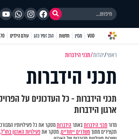
VOD
מגזין
חדשות
הרב זמיר כהן
עולם הילדים
70 שאלות
ראשי
יהדות
תכני הידברות
תכני הידברות
תכני הידברות - כל העדכונים על הפרוי
ארגון הידברות
מדור
תכני הידברות
באתר
הידברות
מסקר את כל פעילויותיו המבורכות
תקצירים מתוך
משדרים ייחודיים,
מסקר את
פעילויות הארגון בחו"ל,
עשרות פעילויות מבורכות של הארגון.