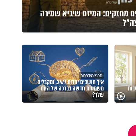
ים מחזקים: המיזם שיביא שמירה
צה"ל
תכני הידברות
איך חושבים יהדות 24/7, ומקבלים
בות
משמעות חדשה בברכה של היום
שלך?