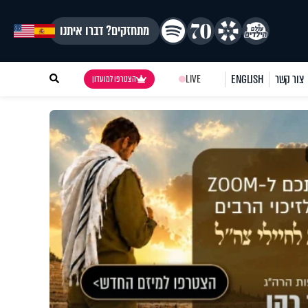
מתחזקים? דברו איתנו
צור קשר
ENGLISH
LIVE
הצטרפו למועדון