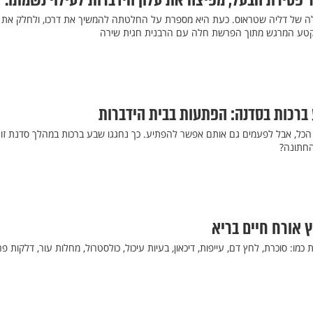
פטירת הבעל, מפיצה את עלון הידברות לעילוי נשמתו. 
ה של דליה שטראוס. כעת היא מספרת על החלטתה להמשיך את דרכו, ולחלק את ע
 בקטע המרגש מתוך הפרשת חלה עם הרבנית חגית שירה
ברכות בסדנה: הפתעות בבית הידברות
הכל, אבל לפעמים גם אותם אפשר להפתיע. כך נחגגו שבע ברכות במהלך סדנת זוג
החתונה?
 אורח חיים בריא
 כמו: סוכרת, לחץ דם, עייפות, דיכאון, בעיות עיכול, כולסטרול, מחלות עור, דלקות פ