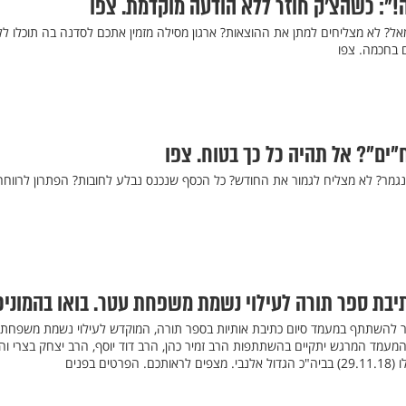
!": כשהצ’ק חוזר ללא הודעה מוקדמת. צפו
מאל? לא מצליחים למתן את ההוצאות? ארגון מסילה מזמין אתכם לסדנה בה תוכלו לל
 בחכמה. צפו
ים"? אל תהיה כל כך בטוח. צפו
נגמר? לא מצליח לגמור את החודש? כל הכסף שנכנס נבלע לחובות? הפתרון לרווחה
יבת ספר תורה לעילוי נשמת משפחת עטר. בואו בהמוניכ
בור להשתתף במעמד סיום כתיבת אותיות בספר תורה, המוקדש לעילוי נשמת משפחת
ספתה בתאונה בכביש 90. המעמד המרגש יתקיים בהשתתפות הרב זמיר כהן, הרב דוד יוסף, הרב יצחק בצרי ו
ים בפנים