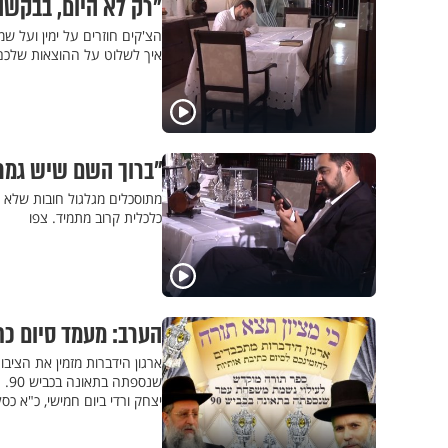
"רק לא היום, בבקשה
הצ'קים חוזרים על ימין ועל ש
איך לשלוט על ההוצאות שלכם
"ברוך השם שיש גמח"
מתוסכלים מגלגול חובות שלא 
כלכלית קרוב מתמיד. צפו
הערב: מעמד סיום כת
ארגון הידברות מזמין את הצי
שנ
יצחק ורדי ביום חמישי, כ"א כסלו (29.11.18) בביה"כ הגדול אלנבי. מצפים לראותכם. הפרט