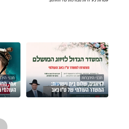
תכני הידברות
תכני הידב
לזיווגים, שלום בית וישועות:
אחי, מחכי
המשדר העולמי של ט"ו באב
העולמי מ