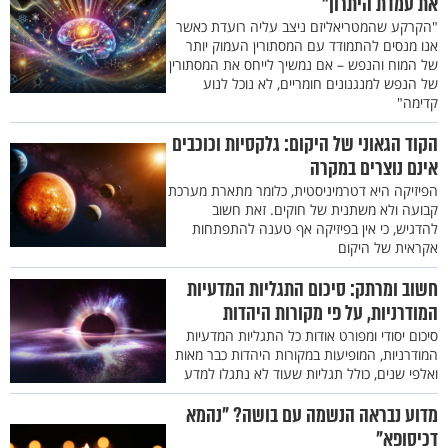
את עמדת היתרון"
"הקרקע שהמטריאליזם ניצב עליה רועדת כאשר
אנו מנסים להתמודד עם המסתורין העמוק יותר
של המוח והנפש – אם נמשיך לייחס את המסתורין
של הנפש למנגנונים חומריים, לא נוכל לנוע
קדימה"
הקוד הגאוני של היקום: גלקסיות וכוכבים
אינם נוצרים במקרה
הפיזיקה היא דטרמיניסטית, כלומר מתארת מערכת
קבועה ולא משתנית של חוקים. זאת חשוב
להדגיש, כי אין בפיזיקה אף טענה להתפתחות
אקראית של היקום
חשוב ומרתק: סיכום התגליות המדעיות
המודרניות, על פי מקורות היהדות
סיכום יסודי ומפורט אודות כל התגליות המדעיות
המודרניות, המופיעות במקורות היהדות כבר מאות
ואלפי שנים, כולל תגליות שעוד לא נתגלו למדע
מדוע נבראה הנשמה עם בושה? "נהמא
דכיסופא"