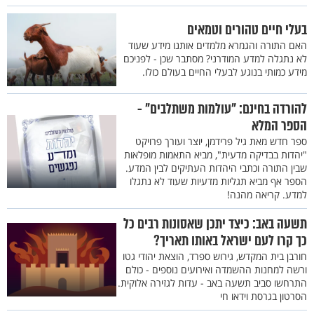
בעלי חיים טהורים וטמאים
האם התורה והגמרא מלמדים אותנו מידע שעוד
לא נתגלה למדע המודרני? מסתבר שכן - לפניכם
מידע כמותי בנוגע לבעלי החיים בעולם כולו.
להורדה בחינם: "עולמות משתלבים" -
הספר המלא
ספר חדש מאת גיל פרידמן, יוצר ועורך פרויקט
"יהדות בבדיקה מדעית", מביא התאמות מופלאות
שבין התורה וכתבי היהדות העתיקים לבין המדע.
הספר אף מביא תגליות מדעיות שעוד לא נתגלו
למדע. קריאה מהנה!
תשעה באב: כיצד יתכן שאסונות רבים כל
כך קרו לעם ישראל באותו תאריך?
חורבן בית המקדש, גירוש ספרד, הוצאת יהודי גטו
ורשה למחנות ההשמדה ואירועים נוספים - כולם
התרחשו סביב תשעה באב - עדות לגזירה אלוקית.
הסרטון בגרסת וידאו חי