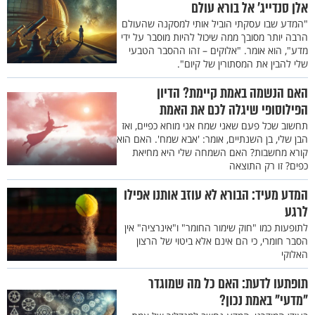
אלן סנדייג' אל בורא עולם
"המדע שבו עסקתי הוביל אותי למסקנה שהעולם
הרבה יותר מסובך ממה שיכול להיות מוסבר על ידי
מדע", הוא אומר. "אלוקים – זהו ההסבר הטבעי
שלי להבין את המסתורין של קיום".
האם הנשמה באמת קיימת? הדיון
הפילוסופי שיגלה לכם את האמת
תחשוב שכל פעם שאני שמח אני מוחא כפיים, ואז
הבן שלי, בן השנתיים, אומר: 'אבא שמח'. האם הוא
קורא מחשבות? האם השמחה שלי היא מחיאת
כפים? זו רק התוצאה
המדע מעיד: הבורא לא עוזב אותנו אפילו
לרגע
לתופעות כמו "חוק שימור החומר" ו"אינרציה" אין
הסבר חומרי, כי הם אינם אלא ביטוי של הרצון
האלוקי
תופתעו לדעת: האם כל מה שמוגדר
"מדעי" באמת נכון?