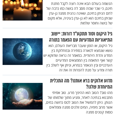
הנשמה בעולם הבא אינה רוצה לקבל מתנת
חינם, כי שכר שכזה מסב לה בושה כמו נדבה של
לחם הניתן בחינם, שאינה נהנית ממנו! גן-עדן
שניתן בחינם הוא לא גן-עדן בעיניה, אלא מקום
של בושה וחוסר שלמות
גיל היקום וסוד תתקע"ד דורות: יישוב
התיאוריות המדעיות עם הנאמר בתורה
גיל היקום, או הזמן שעבר מבריאת העולם, הוא
נושא שנמצא לכאורה בסתירה ובמחלוקת בין
המדע והדת היהודית. במאמר זה נראה שדווקא יש
קשר ואף התאמה בין הממצאים המדעיים
העדכניים ובין הנאמר בגמרא, וניתן אף לשלב בין
תורה ומדע על מנת להפרות זה את זה
מדוע אלוקים ברא אותנו? מה התכלית
המיוחדת שלנו?
מהו טוב? הטוב הוא ההיפך מרע. טוב אמיתי
מתבטא בנתינה לאחר, ומגיע מתוך שלמותו של
הנותן. ניתן להמשיל את הטוב לכוס גדושה במים,
אשר מרוב מימיה, המים זולגים ממנה וממלאים
כוסות קטנים ממנה