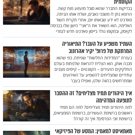
הקוסמית
בבדיקות התברר שהוא סובל מזעזוע מוח קשה.
הרופא נתן לו משככי כאבים, ושלח אותו הביתה.
פאדג׳ט לא ידע שבאותו יום, אחרי תקרית השוד
האלימה, הוא השאיר את ה"אני" הישן שלו בכניסה
לקיוסק, ובמקומו נולד ג’ייסון פאדג׳ט חדש לגמרי
העתיד משפיע על העבר? התיאוריה
המרתקת של פרופ' יקיר אהרונוב
בעזרת "המדידות החלשות" שפיתח, כפי שהוא
מכנה אותן, הוא הצליח להראות שלפחות בעולם
החלקיקים הזעירים – הקוונטים – קיימים מצבים
עתידיים שמצליחים להשפיע על האירועים
שמתרחשים בהווה שלנו, ואפילו בעבר
איך היהודים תמיד מצליחים? זה ההסבר
לתופעה המדהימה
למה היהודים תמיד מצליחים? למה הם תמיד
ראשונים ברשימת העשירים, ברשימת הממציאים,
ברשימת זוכי הפרסים? איך זה קורה?
מאתאיסט למאמין: המסע של הפיזיקאי