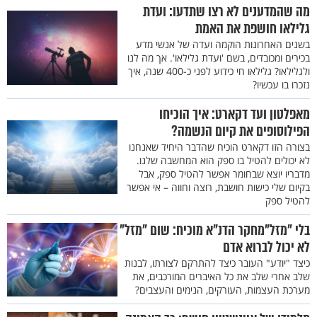
מה שהמדענים לא רצו שתדעו: ועדת
גלילאו חושפת את האמת
בשנים האחרונות הוקמה ועדה של אנשי מדע
בכירים ומכובדים, בשם 'ועדת גלילאו'. אך מה לנו
ולגלילאו? גלילאו חי כידוע לפני כ-400 שנה, איך
נזכרו בו עכשיו?
מאפלטון ועד דקארט: איך הוכיחו
הפילוסופים את קיום הנשמה?
בצורה הזו דקארט הוכיח שהדבר היחיד שאנחנו
לא יכולים להטיל בו ספק הוא המחשבה שלנו.
מדבריו יוצא שבחומר אפשר להטיל ספק, אבל
בקיום שלי כישות חושבת, רוצה וחווה – אי אפשר
להטיל ספק
בלי "מזל"מחקר הדנ"א מוכיח: שום "מזל"
לא יכול לברוא אדם
כיצד "יודע" העובר כיצד להתרקם לצורתו, לבנות
שלב אחרי שלב את כל האיברים המורכבים, את
מערכת העצמות, העורקים, הנימים והעצבים?