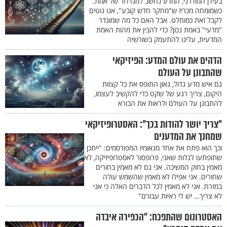
בעידן המודרני, המדע נחשב למגדלור של אמת.
כשמומחה מכריז ש"מחקר חדש קובע", אנו נוטים
לקבל זאת כמוחלט. אבל האם כל מה שמוגדר
"מדעי" באמת נכון? כדי להבין את מהות האמת
המדעית, עלינו להתעמק בשורשיה
הדהים את עולם המדע: הפיזיקאי
שהתבונן על העולם
גם איש מדע גדול, גאון התופס את כל קצוות
היקום, צריך רגע של שקט כדי להקשיב לעצמו,
להתבונן על העולם ולראות את הבורא
"צריך יושר להודות בכך": האסטרופיזיקאי
שמחנך את המדענים
וכך הוא פתח את אחד מנאומיו המפורסמים: "ייתכן
שתופתעו לגלות שאני, פרופסור לאסטרופיזיקה, לא
מאמין בחוק המשיכה. אני גם לא מאמין בחורים
שחורים. אני אפילו לא מאמין שהשמש עולה
במזרח. אני לא מאמין לכל הדברים האלה כי אני
לא צריך… יש לי ראיות עבורם"
האסטרונום שהתפכח: "הכפירה איבדה