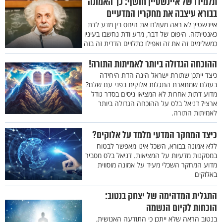
תלמידו של איינשטיין חושף: כך האמונה
בבורא עיצבה את מחקריו המדעיים
איינשטיין לא ראה מעולם את היחס בין מדע לדת
כאנטיתזה. היפוכו של דבר, מדע ודת נחשבו בעיניו
כמשלימים זה את זה ואפילו כתלויים הדדית זה בזה
ההוכחה הגדולה ביותר לאמיתות התורה!
כיצד ייתכן שתורת ישראל הינה הדת היחידה
בעולם שמתארת התגלות אלוקית בפני עם שלם?
מדוע דתות אחרות לא המציאו ניסים בסדר גודל
ארצי? דניאל בלס על ההוכחה הגדולה ביותר
לאמיתות התורה.
כיצד המחקר המדעי מלמד על אלוקים?
ללא אמונה בבורא, השכל אינו מאפשר לבטוח
במסקנות מדעיות על המציאות. דניאל בלס מסביר
מדוע המחקר השכלי מעיד על אמונה מוסווית
באלוקים
התגלית המדהימה של יצחק בנטוב:
הוכחות לקיום הנשמה
בנטוב הראה שלא ייתכן כי התודעה האנושית,