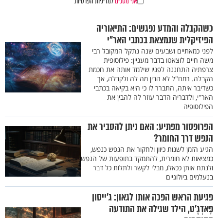
אני מסכים
למדיניות הפרטיות
כשהקבלה והמדע נפגשים: התיאוריה
הפיזיקלית שנמצאת בכתבי האר"י
לפני כמאתיים ושבעים שנה נתקל המקובל רבי
משה חיים לוצאטו בדבר מעניין: פילוסופית
צרפתיה התחננה לפניו שילמד אותה את חכמת
הקבלה. רמח"ל לא הבין מה לה ולקבלה, אך
כשדיבר איתה, התברר לו כי היא בקיאה בכתבי
האר"י, ולדבריה הדבר עוזר לה להבין את
הפילוסופיה
הפרופסור מפתיע: האם ניתן להסביר את
הנפש דרך החומר?
הגיע הזמן לשנות כיוון ולחקור את הנפש כנפש,
כמציאות לא חומרית, להתמקד בתופעות של הנפש
ולנתח אותן ככאלו, מבלי לקשר ולתלות כל דבר
בנעלמים ביולוגיים
פגיעת הראש הפכה אותו לגאון: ג'ייסון
פָּאדְגֶ׳ט, הילד שגילה את התודעה