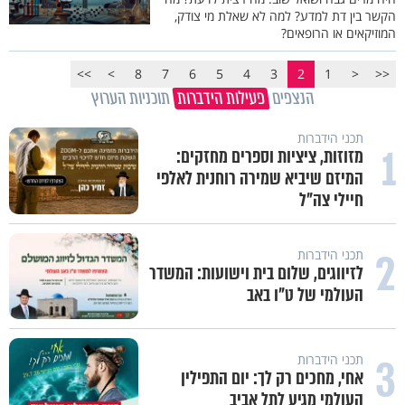
הקשר בין דת למדע? למה לא שאלת מי צודק,
המוזיקאים או הרופאים?
>>
>
8
7
6
5
4
3
2
1
<
<<
הנצפים
פעילות הידברות
תוכניות הערוץ
תכני הידברות
1
מזוזות, ציציות וספרים מחזקים:
המיזם שיביא שמירה רוחנית לאלפי
חיילי צה"ל
2
תכני הידברות
לזיווגים, שלום בית וישועות: המשדר
העולמי של ט"ו באב
3
תכני הידברות
אחי, מחכים רק לך: יום התפילין
העולמי מגיע לתל אביב