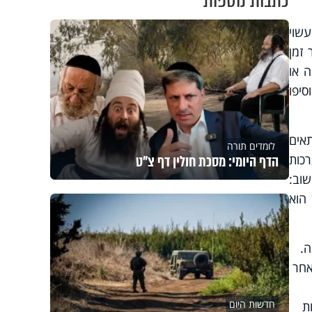
כתבות נוספות
עשוי
 זמן
ה או
סיפו
תאים
לומדים תורה
הדף היומי: מסכת חולין דף צ"ט
רכות
שוב:
 הוא
ה.
אחר
חדשות היום
ת