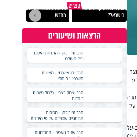
באיזה ארץ לומדים יותר
קצרים
גמרא בדרום קוריאה או
כל מה שנשבר יכול להיבנות
האם מ
בישראל?
מחדש
בשבת
הרצאות ושיעורים
הרב זמיר כהן - התהוות היקום
וגיל העולם
 זעיר שנוצר
הרב ירון אשכנזי - הציצית,
השכפ"ץ היהודי
ע.
הרב יצחק בצרי - גלגול נשמות
-בוט", על שם הצפרדע האפריקנית Xenopus laevis שממנה
ביהדות
 על
הרב זמיר כהן - הכוחות
הרוחניים שבאדם על פי היהדות
-על
הרב שניר גואטה - ההזדמנות
וכלו