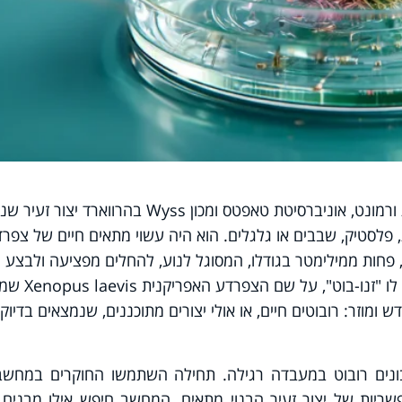
בשנת 2020 הציגו חוקרים מאוניברסיטת ורמונט, אוניברסיטת טאפטס ומכון Wyss בהרווארד יצור
פלסטיק, שבבים או גלגלים. הוא היה עשוי מתאים חיים של צפרד
, פחות ממילימטר בגודלו, המסוגל לנוע, להחלים מפציעה ולבצע
פעולות בסיסיות בסביבתו. החוקרים קראו לו "זנו
ומוזר: רובוטים חיים, או אולי יצורים מתוכננים, שנמצאים בדיוק
שבונים רובוט במעבדה רגילה. תחילה השתמשו החוקרים במחשב
פשריות של יצור זעיר הבנוי מתאים. המחשב חיפש אילו מבנים י