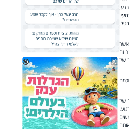
של החיים שלכם
דע,
הרב יגאל כהן - איך לקבל שפע
עין
מהשמיים?
גיל,
מזוזות, ציציות וספרים מחזקים:
המיזם שיביא שמירה רוחנית
אשר
לאלפי חיילי צה"ל
 זה
ר של
X
🔇
כמה
ם שתאי עור של
וע.
משמשים
אותה