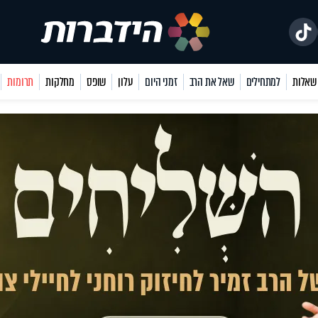
למתחילים
שאל את הרב
זמני היום
עלון
שופס
מחלקות
תרומות