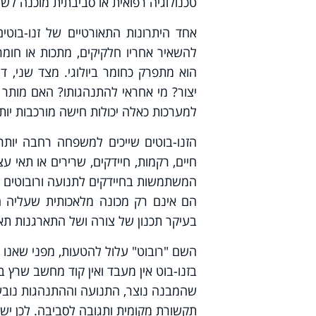
טכנולוגיה רפואית או סביבתית מוכנה לשי
אחד היתרונות התאורטיים של זנו-בוטים
להשאיר אחריו חלקיקים, מתכות או חומרים
הוא מתפרק כחומר ביולוגי. מצד שני, 
יצור? מי אחראי להתנהגותו? האם מותר 
למערכות כאלה יכולות חישה מורכבות יותר
הזנו-בוטים שייכים למשפחה רחבה יותר
חיים, רקמות, חיידקים, שרירים או תאי ע
המשתמשות בחיידקים לתנועה ורובוטים שמ
הם אינם רק מכונה מלאכותית שעליה הוצ
בעיקר תכנון של צורה ושל התארגנות תא
השם "רובוט" עלול להטעות, מפני שאנו ר
בזנו-בוט אין מעבד ואין קוד מחשב שרץ 
שהמבנה נוצר, התנועה וההתנהגות נובעו
תקשורת מקומית ותגובה לסביבה. לכן יש 