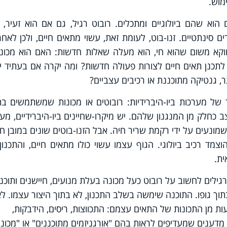
מוש.
 הוא שהם ביולוגיים ומתכלים. רובוט רגיל, גם אם הוא זעיר, 
 סינתטיים. זנו-בוט, לעומת זאת, עשוי מתאים חיים, ולכן לאחר
דווקא משום שהוא חי, הוא מעלה שאלות חדשות: האם הוא מכונ
לתכנן תאים חיים לצורות פעולה חדשות? ומה יקרה אם בעתיד יו
, גנטיקה מתוכננת או רכיבים עצביים?
 של מערכות ביו-היברידיות: רובוטים או מכונות שמשתמשים ב
צב כחלק מן המנגנון שלהם. יש מיקרו-שחיינים ביו-היברידיים, מע
ונעים על ידי רקמת שריר חיה. אבל הזנו-בוטים שונים במובן ח
מד רכיב ביולוגי. הגוף עצמו עשוי כולו מתאים חיים, והתכנון
ית.
גילים לחשוב על רובוט כעל מכונה בעלת מנועים, חיישנים ותוכנ
בתוך גופו. התוכנה שימשה בשלב התכנון, לא בתוך היצור עצמו. ל
ת מן התכונות של התאים עצמם: התכווצות, ריסים, הידבקות,
מדענים שמעדיפים לראות בהם "אורגניזמים מתוכננים" או "מכונו