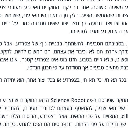
צע משימה פשוטה. אחר כך לקחו החוקרים תאי גזע מעוברי צפר
צורות שהמחשב הציע. חלק מן התאים היו תאי עור, ששימשו כמ
כווצו ויצרו תנועה. כך נוצר יצור שאינו מתרבה כמו בעל חיים ר
ך הוא חי, נע ומגיב לסביבתו.
ם, בסביבתם הטבעית, להשתתף בבניית גוף של צפרדע. אבל כ
דרך אחרת, הם לא "כיבו" את עצמם. הם המשיכו לחיות, לתקשר
ופשוט, שלא קיים בטבע. הזנו-בוט אינו צפרדע קטנה, ואינו איב
בת מתאים טבעיים אך מסודרת על פי תכנון הנדסי.
ל תא חי. כל תא חי, בצפרדע או בכל יצור אחר, הוא יחידה ח
בשנת 2021 הופיעה הפתעה נוספת. במחקר שפורסם ב-Science Robotics הראו החוקרי
 של תאי שריר, להתאסף בעצמם לכדורים זעירים, ולהתחיל לנ
התנועה נוצרה בעזרת ריסים זעירים, cilia, המצויים על פני התאים. אצל הצפרדע, הריסים הללו 
של נוזלים על פני רקמות. בזנו-בוטים הם הפכו למנוע. כלומר, 