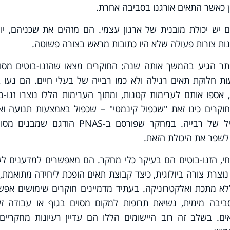
 כאשר התאים אורגנו בסביבה אחרת.
 יש יכולת מובנית של ארגון עצמי. הם מזהים את שכניהם, יו
בנות צורות פעולה שלא היו כתובות מראש בצורה פשוטה.
תר הגיע בהמשך אותה שנה: החוקרים מצאו שהזנו-בוטים מסוג
ת חלוקת תאים רגילה ולא כמו רבייה של בעלי חיים. הם נעו 
אספו אותם לערימות קטנות, ומתוך הערימות הללו נוצרו זנו-ב
וקרים כינו זאת "שכפול קינמטי" – שכפול באמצעות תנועה וא
חומר, ולא באמצעות מנגנון ביולוגי רגיל של רבייה. במחקר שפורסם ב-PNAS הודגם 
 לשפר את היכולת הזאת.
, הזנו-בוטים הם בעיקר כלי מחקר. הם מאפשרים למדענים לש
וצרת צורה ביולוגית, כיצד קבוצת תאים הופכת ליחידה מתואמת, 
לא מתכת ואלקטרוניקה. בעתיד מדמיינים חוקרים שימושים אפש
סביבה מימית, נשיאת תרופות למקום מסוים בגוף או עבודה זע
. בשלב זה רוב היישומים הללו הם עדיין רעיונות מחקריים,