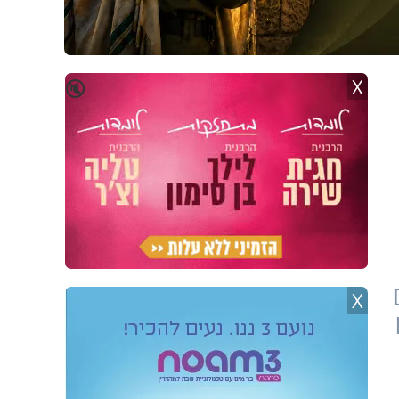
X
🔇
X