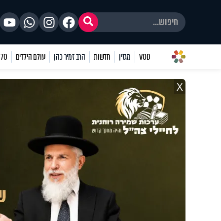
VOD
מגזין
חדשות
הרב זמיר כהן
עולם הילדים
70 שאלות
X