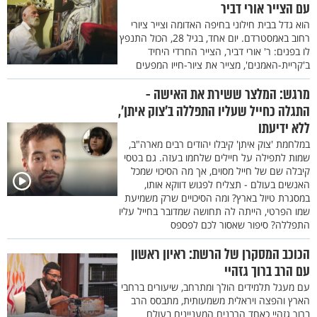
עם הצייר אורי דביר
הוא גדל בבית חילוני בחיפה האדומה וצייר ציורי
רחוב באמסטרדם. יום אחד, בגיל 28, הכול התנפץ
לו בפנים: ר' אורי דביר, הצייר החרדי היחיד
ב'קריית-האמנים', מצייר את ציור-חייו המפעים
מרגש: המלצר ששירת את האישה -
התגלה כחייל שעליו התפללה ב'צוק איתן',
ללא ידיעתו
במלחמת 'צוק איתן' קיבלו יהודים רבים מארה"ב,
שמות לתפילה על חיילים שלחמו בעזה. גם בטסי
קיבלה שם של חייל מסוים, אך מה הסיכוי שמכל
האנשים בעולם - תצליח לפגוש דווקא אותו,
במסגרת טיול בארץ? ומה הסיכויים שרק משמיעת
שמו הפרטי, הייתה לה תחושה שמדובר בחייל עליו
התפללה? סיפור שאסור לכם לפספס
הכוכב המסקרן של הרשת: ראיון ראשון
עם הרב ברוך גזהיי
עם מעגל תלמידים הולך ומתרחב, שיעורים ברחבי
הארץ והפצה ויראלית משמעותית, מתבסס הרב
ברוך גזהיי כאחד הרבנים המעניינים בעולם