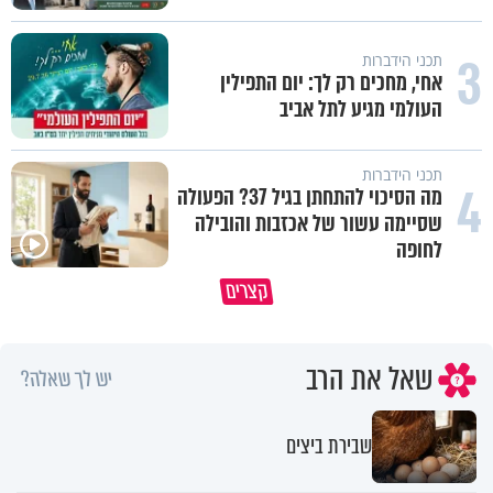
3
תכני הידברות
אחי, מחכים רק לך: יום התפילין
העולמי מגיע לתל אביב
תכני הידברות
4
מה הסיכוי להתחתן בגיל 37? הפעולה
שסיימה עשור של אכזבות והובילה
לחופה
קצרים
מדוע האמונה נמשלה למלח?
גם ׳הרע׳ זה הרחמים של בורא ע
שאל את הרב
יש לך שאלה?
שבירת ביצים