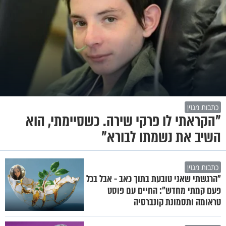
כתבות מגזין
"הקראתי לו פרקי שירה. כשסיימתי, הוא
השיב את נשמתו לבורא"
כתבות מגזין
"הרגשתי שאני טובעת בתוך כאב - אבל בכל
פעם קמתי מחדש": החיים עם פוסט
טראומה ותסמונת קונברסיה