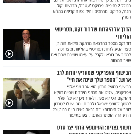
הכולל 2 סניפים, פרויקט 'עטרה', מדרשת 'קול
חנה', פרויקט 'מרחבים' והיד נטויה קדימה במלוא
המרץ
הדרך אל היהדות של דוד זקס, תסריטאי
הוליוודי
דוד זקס מספר בהרצאה מרתקת ומלאת הומור,
כיצד הגיע להיות תסריטאי בהוליווד, וכיצד זכה
להכיר את בוראו ולקבל על עצמו שמירת שבת ואת
שאר המצוות
הבישוף האפריקני שמעריץ יהדות לרב
ארוש: "הספר שלך שינה את חיי"
הבישוף סמואל גורדון הוא אחד מני אלפי
אפריקנים, שגילו את מכמני היהדות ויופייה דווקא
מהמקום הכי לא צפוי, ולאחר מכן לא יכלו שלא
להפוך לתומכי ישראל נלהבים. ומה יש לו לגורדון
לומר על היהדות? "זה נראה כאילו היינו בבור, וכל
הידע הזה הוסתר מאתנו". צפו בתיעוד
חשוף בצריח: העיתונאי הדתי יצר סרט