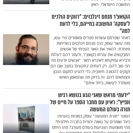
התשובה הישראלי. ראיון
הקואצ’ר מנחם זיגלבוים: "רווקים הולכים
ל’עסקה’ החשובה בחייהם, בלי לדעת
למה"
לאחר שפרסם עשרות ספרים ומאמרים פרי עטו,
מזה עשור עוסק הרב מנחם זיגלבוים בשליחות
מיוחדת: להאיר את האור הפנימי של אנשים
המבקשים את עזרתו כקאוצ'ר, ולעזור להם לעלות
מ'בירא עמיקתא לאיגרא רמא'. "אנשים יודעים מה
הכי טוב להם. רק לעתים 'נתקעים' במצב שבו הם
זקוקים להכוונה חיצונית, כדי להגיע למקום הנכון
והמתאים להם. זה בדיוק מה שהמאמן האישי
משתדל לעשות, ביחד איתם"
"ידעתי מראש שאני נוגע בנושא רגיש
ונפיץ": ראיון עם מחבר הספר על חיים של
תורה בעולם המעשה
הספר "תורת המעשה" עוסק בסוגיות בוערות:
כיצד שומרים על גאווה יהודית בחברה חילונית?
מהי משמעות הצניעות בעולם מעורב? מהו היחס
התורני לרווחה כלכלית? וכיצד מתמודדים עם