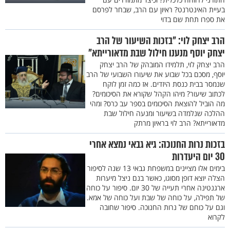
בעיית האינטרנט? ראיון עם הרב, שבחר לפרסם
את ספרו תחת שם בדוי
הרב יצחק לוי: "בזכות השיעור של הרב
יצחק יוסף מנענו חילול שבת מדאורייתא"
הרב יצחק לוי, תלמידו המובהק של הרב יצחק
יוסף, מסכם בכל שבוע את שיעורו השבועי של הרב
שנמסר בבית כנסת היזדים. אז כמה זמן לוקח
לכתוב שיעור? מיהו הקהל שקורא את הסיכומים?
מה הוביל להוצאת הסיכומים בספר עב כרס? ומהי
ההלכה שנלמדה בשיעור ומנעה חילול שבת
מדאורייתא? הרב לוי בראיון מרתק
בזכות נרות החנוכה: גיא גבאי נמצא אחרי
30 יום היעדרות
בימים אלו מציינים במשפחת גבאי 13 שנה לסיפור
הצלה יוצא דופן מסוגו, כאשר בנם ניצל מיערות
ארגנטינה אחרי תעייה של 30 יום. סיפור על כוחה
של תפילה, על כוחה של שבת ועל כוחה של אמא.
וגם על כוחם של נרות החנוכה. סיפור שחובה
לקרוא