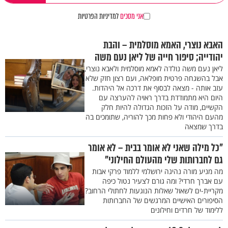
אני מסכים
למדיניות הפרטיות
האבא נוצרי, האמא מוסלמית – והבת
יהודייה; סיפור חייה של ליאן נעם משה
ליאן נעם משה נולדה לאמא מוסלמית ולאבא נוצרי,
אבל בהשגחה פרטית מופלאה, ועם רצון חזק שלא
עזב אותה - מצאה לבסוף את דרכה אל היהדות.
היום היא מתמודדת בדרך ראויה להערצה עם
הקשיים, מודה על הזכות הגדולה להיות חלק
מהעם היהודי ולא פחות מכך להוריה, שתומכים בה
בדרך שמצאה
"כל מילה שאני לא אומר בבית – לא אומר
גם לחברותות שלי מהעולם החילוני"
מה מניע מורה נהיגה ירושלמי ללמוד פרקי אבות
עם אברך חרדי? ומה גורם לצעיר נטול כיפה
מקריית-ים לשאול שאלות הנוגעות לחתולי הרחוב?
הסיפורים האישיים המרגשים של החברותות
ללימוד של חרדים וחילונים