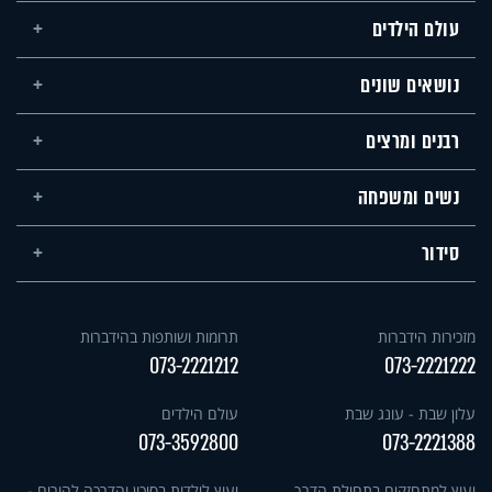
עולם הילדים
נושאים שונים
רבנים ומרצים
נשים ומשפחה
סידור
מזכירות הידברות
תרומות ושותפות בהידברות
073-2221212
073-2221222
עלון שבת - עונג שבת
עולם הילדים
073-3592800
073-2221388
יעוץ למתחזקים בתחילת הדרך
יעוץ לילדות בסיכון והדרכה להורים -