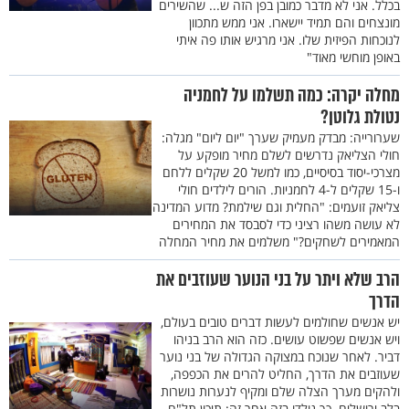
בכלל. אני לא מדבר כמובן בפן הזה ש... שהשירים
מונצחים והם תמיד יישארו. אני ממש מתכוון
לנוכחות הפיזית שלו. אני מרגיש אותו פה איתי
באופן מוחשי מאוד"
מחלה יקרה: כמה תשלמו על לחמניה
נטולת גלוטן?
שערורייה: מבדק מעמיק שערך "יום ליום" מגלה:
חולי הצליאק נדרשים לשלם מחיר מופקע על
מצרכי-יסוד בסיסיים, כמו למשל 20 שקלים ללחם
ו-15 שקלים ל-4 לחמניות. הורים לילדים חולי
צליאק זועמים: "החלית וגם שילמת? מדוע המדינה
לא עושה משהו רציני כדי לסבסד את המחירים
המאמירים לשחקים?" משלמים את מחיר המחלה
הרב שלא ויתר על בני הנוער שעוזבים את
הדרך
יש אנשים שחולמים לעשות דברים טובים בעולם,
ויש אנשים שפשוט עושים. כזה הוא הרב בניהו
דביר. לאחר שנוכח במצוקה הגדולה של בני נוער
שעוזבים את הדרך, החליט להרים את הכפפה,
ולהקים מערך הצלה שלם ומקיף לנערות נושרות
בלב ירושלים. כך נולדו בזה אחר זה: תיכון תל"ם,