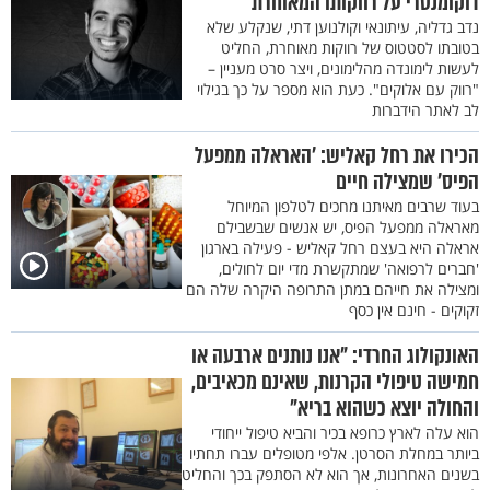
דוקומנטרי על רווקותו המאוחרת
נדב גדליה, עיתונאי וקולנוען דתי, שנקלע שלא
בטובתו לסטטוס של רווקות מאוחרת, החליט
לעשות לימונדה מהלימונים, ויצר סרט מעניין –
"רווק עם אלוקים". כעת הוא מספר על כך בגילוי
לב לאתר הידברות
הכירו את רחל קאליש: ’האראלה ממפעל
הפיס’ שמצילה חיים
בעוד שרבים מאיתנו מחכים לטלפון המיוחל
מאראלה ממפעל הפיס, יש אנשים שבשבילם
אראלה היא בעצם רחל קאליש - פעילה בארגון
'חברים לרפואה' שמתקשרת מדי יום לחולים,
ומצילה את חייהם במתן התרופה היקרה שלה הם
זקוקים - חינם אין כסף
האונקולוג החרדי: "אנו נותנים ארבעה או
חמישה טיפולי הקרנות, שאינם מכאיבים,
והחולה יוצא כשהוא בריא"
הוא עלה לארץ כרופא בכיר והביא טיפול ייחודי
ביותר במחלת הסרטן. אלפי מטופלים עברו תחתיו
בשנים האחרונות, אך הוא לא הסתפק בכך והחליט