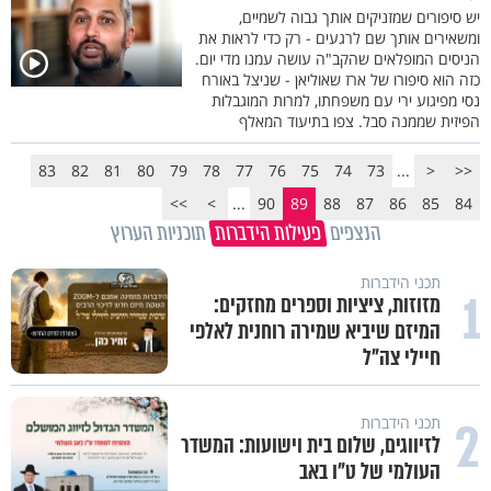
יש סיפורים שמזניקים אותך גבוה לשמיים,
ומשאירים אותך שם לרגעים - רק כדי לראות את
הניסים המופלאים שהקב"ה עושה עמנו מדי יום.
כזה הוא סיפורו של ארז שאוליאן - שניצל באורח
נסי מפיגוע ירי עם משפחתו, למרות המוגבלות
הפיזית שממנה סבל. צפו בתיעוד המאלף
83
82
81
80
79
78
77
76
75
74
73
...
<
<<
>>
>
...
90
89
88
87
86
85
84
הנצפים
פעילות הידברות
תוכניות הערוץ
תכני הידברות
1
מזוזות, ציציות וספרים מחזקים:
המיזם שיביא שמירה רוחנית לאלפי
חיילי צה"ל
2
תכני הידברות
לזיווגים, שלום בית וישועות: המשדר
העולמי של ט"ו באב