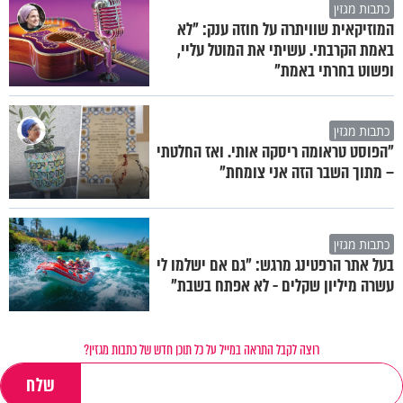
כתבות מגזין
המוזיקאית שוויתרה על חוזה ענק: "לא
באמת הקרבתי. עשיתי את המוטל עליי,
ופשוט בחרתי באמת"
כתבות מגזין
"הפוסט טראומה ריסקה אותי. ואז החלטתי
– מתוך השבר הזה אני צומחת"
כתבות מגזין
בעל אתר הרפטינג מרגש: "גם אם ישלמו לי
עשרה מיליון שקלים - לא אפתח בשבת"
רוצה לקבל התראה במייל על כל תוכן חדש של כתבות מגזין?