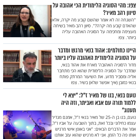
צפו: מהי הסוגיה הלימודית הכי אהובה על
סיוון רהב מאיר?
"השגחה זה לא אומר שהשם קובע מה יקרה, אלא
שהאדם קובע מה יקרה?". סיוון רהב-מאיר בשיחה
מעצימה ומחכימה על הסוגיה האהובה עליה
ביותר. צפו
היינו כחולמים: אהוד בנאי מרגש ומדבר
על הסוגיה הלימודית האהובה עליו ביותר
מדור ה'סוגיה האהובה' מארח את אהוד בנאי,
שמדבר על הסוגיה הלימודית שהוא הכי מתחבר
אליה ומסביר מדוע. את השיעור המרתק פותח
בנאי כמובן (איך אפשר שלא) בשיר. צפו
נועם בנאי, בנו של מאיר ז"ל: "יצא לי
ללמוד תורה עם אבא ואביתר, וזה היה
תענוג"
נועם, בנו בן ה-25 של מאיר בנאי ז"ל, אמנם מגדיר
עצמו כחילוני ובכל זאת, בתוך השבעה על אביו ז"ל,
אמר את הדברים הבאים: "אני באופן אישי מרגיש
אותו פה כל הזמן. אני לא מרגיש שהוא עזב אותנו