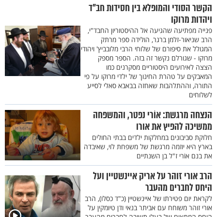
הקשר הסודי והמופלא בין חסידות חב"ד
ויהדות מרוקו
פנייה מפתיעה שהגיעה אל ההיסטוריון החבד"י,
הרב שניאור-זלמן ברגר, הולידה ספר מרתק
המגולל את סיפורם של שלוחי הרבי מלובביץ' ויהודי
מרוקו - שגורלם נקשר זה בזה. הספר מספק
הצצה לאירועים היסטוריים מסקרנים כמו
המאבקים על טהרת החינוך של ילדי מרוקו על פי
התורה, וההתלהבות שאחזה בבאבא סאלי לסייע
לשלוחים
הנצחה מרגשת: אוֹרי נפטר, והמשפחה
ממשיכה להפיץ את אורו
חלוקת סביבונים במחלקות ילדים בבתי החולים
בארץ היא יוזמה מרגשת של משפחת לוי, שאיבדה
את בנם אוֹרי ז"ל בן השנתיים
הרב אורי זוהר על אריק איינשטיין ועל
היחס לחברים מהעבר
לקראת יום פטירתו של איינשטיין (כ"ד כסלו), הרב
אורי זוהר משוחח עם אביתר בנאי ודן טיומקין על
היחס המתאים של בעלי תשובה לחברים מהעבר,