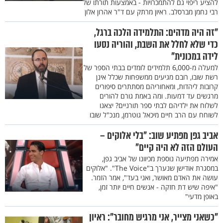
להציע ריפוי גם להתמכרויות - באמצעות תורתו של
רבי נחמן מברסלב. ראיון מרתק עם ד"ר אהרון אלון
"זה היה מדהים: התלמידה הלכה ברגל,
כדי שלא לחלל את השבת, והוריה נסעו
לידה במכונית"
למעלה מ-6,000 תלמידים לומדים בבתי הספר של
רשת שובו, רובם מגיעים ממשפחות שכלל אינן
קרובות ליהדות, ומאחוריהם מסתתרים סיפורים
מרגשים עד דמעות. ומה באמת גורם להורים
לשלוח את ילדיהם לבתי ספר תורניים? יצאנו
לשוחח עם הרב חיים מיכאל גוטרמן, מנכ"ל שובו
אביב גפן מפתיע שוב: "בלי אלוקים –
העולם הזה לא היה קיים"
אמירה מפתיעה נוספת מכיוונו של אביב גפן,
במסגרת אודישן שנערך ב"The Voice". "אלוקים
עושה את האדם מאושר, ואני בעד", אמר הזמר.
"איפה שיש דת חזקה - אנשים חיים יותר זמן,
באופן מדעי"
"כשאני מצייר, אני מרגיש מחובר": ראיון