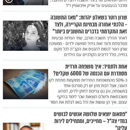
ומדבר בגעגועים על אריק איינשטיין ז"ל
שרון רוטר בשאלון יהדות: "מאז התשובה
- הלכתי אחורה מבחינת הקריירה, ולצד
זאת התקדמתי בדברים החשובים ביותר"
לאחר תהליך תשובה מורכב, שתי הפלות טבעיות
מטלטלות ולצד זאת גידול חמישה ילדים - ממשיכה
שרון רוטר לנסות להכניס את הקב"ה לכל מקום
בחייה, כולל לריבים הקולניים עם הילדים
אחת ולתמיד: איך משפחה חרדית
מסתדרת עם הכנסה של 6000 שקלים?
כ-50% מהמשפחות החרדיות ממוקמות מתחת לקו
העוני, אצל רבות מהן יש רק מפרנס אחד
במשפחה, והן גם צריכות לחתן ילדים, לפרוע
משכנתאות ולשלם הוצאות שכר לימוד בהיקף
עצום. איך הן עושות את זה? בואו לגלות את הסוד
"פתאום יוצאים שלושה אנשים לבושים
במדי צה"ל – מחייכים, ומתחילים לירות
עלינו"