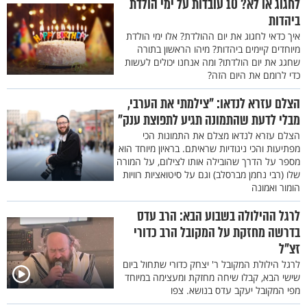
לחגוג או לא? 10 עובדות על ימי הולדת
ביהדות
איך כדאי לחגוג את יום ההולדת? אלו ימי הולדת
מיוחדים קיימים ביהדות? מיהו הראשון בתורה
שחגג את יום הולדתו? ומה אנחנו יכולים לעשות
כדי לרומם את היום הזה?
הצלם עזרא לנדאו: "צילמתי את הערבי,
מבלי לדעת שהתמונה תגיע לתפוצת ענק"
הצלם עזרא לנדאו מצלם את התמונות הכי
מפתיעות והכי ניגודיות שראיתם. בראיון מיוחד הוא
מספר על הדרך שהובילה אותו לצילום, על המורה
שלו (רבי נחמן מברסלב) וגם על סיטואציות רוויות
הומור ואמונה
לרגל ההילולה בשבוע הבא: הרב עדס
בדרשה מחזקת על המקובל הרב כדורי
זצ"ל
לרגל הילולת המקובל ר' יצחק כדורי שתחול ביום
שישי הבא, קבלו שיחה מחזקת ומעצימה במיוחד
מפי המקובל יעקב עדס בנושא. צפו