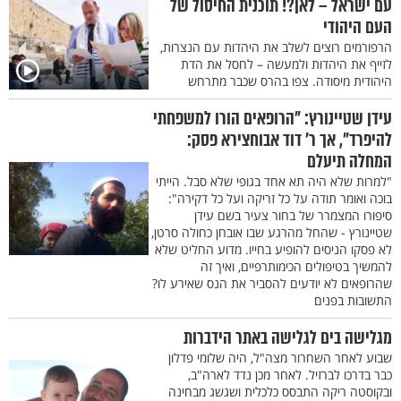
עם ישראל – לאן?! תוכנית החיסול של
העם היהודי
הרפורמים רוצים לשלב את היהדות עם הנצרות,
לזייף את היהדות ולמעשה – לחסל את הדת
היהודית מיסודה. צפו בהרס שכבר מתרחש
עידן שטיינורץ: "הרופאים הורו למשפחתי
להיפרד", אך ר’ דוד אבוחצירא פסק:
המחלה תיעלם
"למרות שלא היה תא אחד בגופי שלא סבל. הייתי
בוכה ואומר תודה על כל זריקה ועל כל דקירה":
סיפורו המצמרר של בחור צעיר בשם עידן
שטיינורץ - שהחל מהרגע שבו אובחן כחולה סרטן,
לא פסקו הניסים להופיע בחייו. מדוע החליט שלא
להמשיך בטיפולים הכימותרפיים, ואיך זה
שהרופאים לא יודעים להסביר את הנס שאירע לו?
התשובות בפנים
מגלישה בים לגלישה באתר הידברות
שבוע לאחר השחרור מצה"ל, היה שלומי פדלון
כבר בדרכו לברזיל. לאחר מכן נדד לארה"ב,
ובקוסטה ריקה התבסס כלכלית ושגשג מבחינה