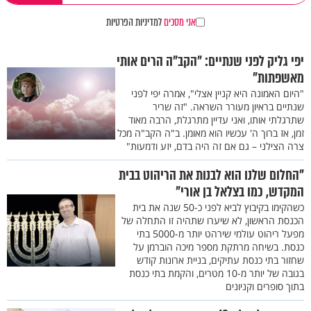
אני מסכים
למדיניות הפרטיות
יפי גליק לפני שנתיים: "הקב"ה הרים אותי
מאשפתות"
"היום האמונה היא קניין אצלי", אמרה יפי לפני
שנתיים בראיון מעורר השראה. "זה שריר
שתרגלתי אותו, ואני עדיין מתרגלת, הרבה מאוד
זמן, אז ברוך ה' עכשיו הוא מאומן. ב"ה הקב"ה מכל
צרה הצילני – גם אם זה היה בדם, יזע ודמעות"
"החלום שלנו הוא לבנות את הריהוט בבית
המקדש, כמו בצלאל בן אורי"
כשהקימו בקיבוץ לביא לפני כ-50 שנה את בית
הכנסת הראשון, לא שיערו שתהיה זו התחלה של
מפעל ריהוט עולמי שירהט יותר מ-5000 בתי
כנסת. בשיחה מרתקת מספר מיכה הוברמן על
שחזור בתי כנסת עתיקים, בניית ארונות קודש
בגובה של יותר מ-10 מטרים, והקמת בתי כנסת
בתוך סופרים וקניונים