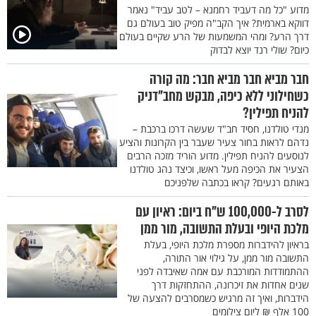
מדוע "כל מה דעביד רחמנא – לטב עביד" נאמר
דווקא בארמית? איך הקב"ה מפיק טוב בעולם גם
דרך הרע? ומהי המשמעות של הרע שקיים בעולם
כיום? שולי רנד יוצא לבדוק
חבר מביא חבר מביא חבר: מה קורה
כשחילוני ללא כיפה, מבקש מחב"דניק
להניח תפילין?
מנדי טולדנו, חסיד חב"ד שעשה דרכו ברכבת –
נדהם לראות בחור צעיר שעבר בין הקרונות והציע
לנוסעים להניח תפילין. מדוע הוריד מזכה הרבים
הצעיר את הכיפה מעל ראשו, וכיצד נהג טולדנו
באותם רגעים? קראו בכתבה שלפניכם
לסרב ל-100,000 ש"ח ביום: ראיון עם
מלכת היופי ובעלת התשובה, מור ממן
בראיון להידברות מספרת מלכת היופי, בעלת
התשובה מור ממן, על גילוי אור התורה,
ההתמודדות המורכבת עם אמה שאיבדה לפני
שנים אחדות את זיכרונה, ההתחזקות דרך
הידברות, ואיך זה מרגיש כשמסרבים להצעה של
100 אלף ₪ ליום צילומים