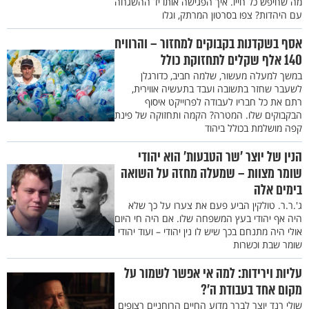
מה שחיפש כל חייו. איך הפגישה אותו יד ההשגחה
עם היהדות? צפו בסרטון המרתק, וגלו
אסף בשקדנות בקבוקים למחזור – והרוויח
140 אלף שקלים לתחזוקת כולל
במשך למעלה מעשור, שלמה חביב, כדורגלן
לשעבר שחזר בתשובה ועבד בתעשיה אווירית,
רתם את כל חבריו לעבודה לפרוייקט איסוף
הבקבוקים שלו. המטרה? הקמה ותחזוקה של פינת
קפה מושלמת בכולל ביהוד
הנין של יוצר 'שר הטבעות' הוא יהודי
שומר מצוות – שמעלה מחזה על השואה
בימים אלה
ג'.ר.ר. טולקין הביע פעם את צערו על כך שלא
היה אף יהודי בעץ המשפחה שלו. אם היה חי היום
אולי היה מתנחם בכך שיש לו נין יהודי – ועוד יהודי
שומר שבת וכשרות
עליות וירידות: למה אי אפשר לשמור על
מקום אחד בעבודת ה'?
שולי רנד יוצר לברר מדוע החיים הרוחניים רצופים