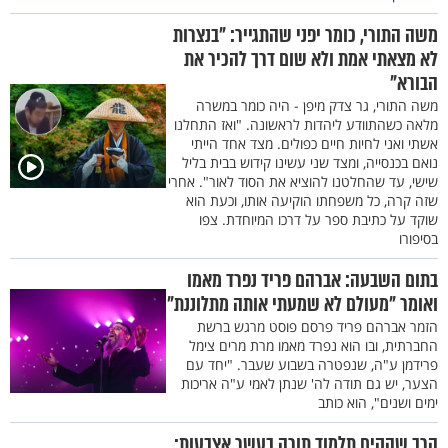
משה התורי, כומר יפני שהתגייר: "בנצרות
לא מצאתי אמת ולא שום דרך להכיר את
הבורא"
משה התורי, גר צדק מיפן - היה כומר במשרה
מלאה כשהתוודע ליהדות לראשונה. "ואז התחלנו
אשתי ואני לחיות חיים כפולים. מצד אחד הייתי
נואם בכנסייה, ומצד שני עשינו קידוש בבית בליל
שישי, עד שהחלטנו להוציא את הסוד לאור". אחרי
שזה קרה, כל משפחתו הוקיעה אותו, וכעת הוא
שוקד על כתיבת ספר על דרכו המיוחדת. צפו
בסיפורו
בתום השבעה: אברהם פריד נפרד מאמו
ואומר "מעולם לא שמעתי אותה מתלוננת"
הזמר אברהם פריד פרסם פוסט מרגש ברשת
החברתית, ובו הוא נפרד מאמו מרת מרים צימל
פרידמן ע"ה, שנפטרה בשבוע שעבר. "יחד עם
הצער, יש גם תודה לה' שנתן לאמי ע"ה אריכות
ימים ושנים", הוא כותב
הרב שהקים תלמוד תורה בעשר אצבעות: