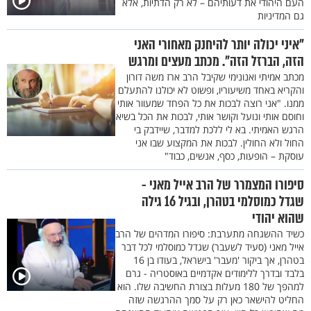
העם היהודי את דעותיהם – לא רק הדתיות, אלא
גם המדיניות
"איני יכולה יותר להיחנק מאחורי האני
הזה, הברזל הזה". מכתב מעצים ומרגש
מכתב אמיתי ואנונימי שקיבל הרב ארז משה דורון
והקריא באחד משיעוריו, ופשוט לא יכולנו להתעלם
ממנו. "אני רוצה לבכות את כל הפחד שמעוור אותי
וחוסם אותי ונועל וקושר אותי, לבכות את הכל בשיא
הרגש האמיתי. בא לי ללכת למדבר, שיידבק בי
החול ולא החולין. לבכות את המקצוע שבו אני
עוסקת – הופעות, כסף, אנשים, כבוד"
סיפורו המצמרר של הרב אייל מאני -
שגדל כמוסלמי בטהרן, ובגיל 16 גילה
שהוא יהודי
כשיד ההשגחה מתערבת: סיפורו המדהים של הרב
אייל מאני (סעיד לשעבר) שגדל כמוסלמי לכל דבר
בטהרן, אך ביקור 'מעבר' בישראל, בעודו בן 16
בלבד ובדרך ללימודים אקדמיים באוסטריה - גרם
למהפך של 180 מעלות בצורת החשיבה שלו. הוא
החליט להישאר כאן רק על סמך ההרגשה שזה