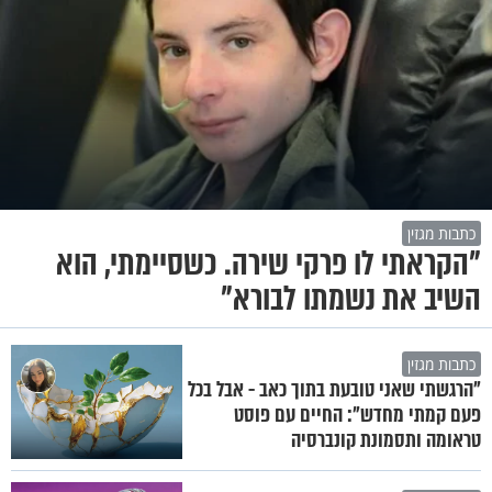
כתבות מגזין
"הקראתי לו פרקי שירה. כשסיימתי, הוא
השיב את נשמתו לבורא"
כתבות מגזין
"הרגשתי שאני טובעת בתוך כאב - אבל בכל
פעם קמתי מחדש": החיים עם פוסט
טראומה ותסמונת קונברסיה