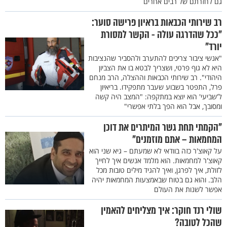
גם לחזרתם של רבים אחרים
רב שירותי הכבאות בראיון פרישה סוער:
"ככל שהדרגה עולה - הקשר למסורת
יורד"
"אנשי ציבור צריכים להתערב ולהסביר שהנציבות
היא לא גוף פרטי, ושצריך לבטא בו את הצביון
היהודי". רב שירותי הכבאות וההצלה, הרב מנחם
פרל, התפטר בשבוע שעבר מתפקידו. בריאיון
ל'שביעי' הוא יוצא במתקפה: "המצב היה קשה
ומסובך, אבל הוא הפך בלתי אפשרי"
"הקמתי תחת גשר המיתרים את דוכן
המחמאות – אתם מוזמנים"
על קאוצ'ר כזה בוודאי לא שמעתם – גיא שני הוא
קאוצ'ר למחמאות. הוא מלמד אנשים איך לחייך
לזולת, איך לפרגן, ואיך להגיד מילים טובות מכל
הלב. והוא גם בטוח שבאמצעות המחמאות יהיה
אפשר לשנות את העולם
שולי רנד חוקר: איך מצליחים להאמין
שהכל לטובה?