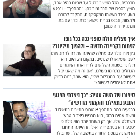
חברתית. הכל המשיך כרגיל עד שביום בהיר אחד,
הציץ בספרו של הרב זמיר כהן, "המהפך" – ונפגע.
מאז, נפרד מאשתו המקסיקנית, התקרב לתורה
ולמצוות, ונכנס בברית נישואין כדת וכדין עם בת
זוגתו, יהודייה כמובן
איך מצליח חולה סופני נכה בכל גופו
לפתוח בקריירה חדשה – ולהפוך מיליונר?
ג'ון מורו נולד עם מחלה שהיתה אמורה להרוג אותו
לפני שימלאו לו שנתיים. במקום זה, היום הוא
מיליונר בשנות השלושים לחייו ואחד המומחים
הגדולים בתחומו בעולם. "אם זה מה שאני יכול
לעשות עם המגבלות שלי", הוא אומר, "מה בדיוק
אתם לא יכולים לעשות?"
סיפורו של משה עטיה: "כך ניצלתי מפגעי
הטבע בתאילנד והקמתי מדרשיה"
ברגעים בהם התהפך אוטובוס התיירים בתאילנד
ומשה עטיה בתוכו, הוא הרגיש כיצד ה'טבע'
משתלט עליו, אך רק מאוחר יותר הוא גילה כי
'טבע' הוא בגימטרייה 'א-ל'. זו הייתה התחנה
הראשונה במסע החזרה בתשובה שלו, שהובילה