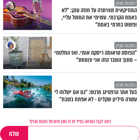
כתבות מגזין
המוזיקאית שוויתרה על חוזה ענק: "לא
באמת הקרבתי. עשיתי את המוטל עליי,
ופשוט בחרתי באמת"
כתבות מגזין
"הפוסט טראומה ריסקה אותי. ואז החלטתי
– מתוך השבר הזה אני צומחת"
כתבות מגזין
בעל אתר הרפטינג מרגש: "גם אם ישלמו לי
עשרה מיליון שקלים - לא אפתח בשבת"
רוצה לקבל התראה במייל על כל תוכן חדש של כתבות מגזין?