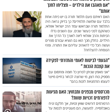
"אם תאהבו את הילדים – תצליחו לחנך
אותם"
האם ראיתם פעם תלמוד תורה בו יש כיתה אחת
בלבד עם שלושה תלמידים? כך בדיוק נראה היה
התלמוד תורה שבראשו עמד הרב ישראל אזולאי,
כשהוקם לפני כעשר שנים. עם השנים גדלו
הכיתות והרב אזולאי ליווה לאורך כל הדרך את
הילדים. כחלק מכך הוא גם הוציא עבורם ספרים
ועשה הכל כדי להאהיב עליהם את התורה. ומהי
הנוסחה להצלחה?
"הגעתי לביטוח לאומי והחזרתי לפקידה
את קצבת הנכות "
"אני מאמין שניתן לפרוץ כל חומה ומחסום עם
מספיק כוח רצון, מי שרוצה לבחור בחיים מייצר
לעצמו הזדמנויות לזכות בהם"
מכרסמים מבפנים ומבחוץ: האם מגיעות
לרפורמים זכויות שוות?
הרפורמים דורשים שוויון זכויות, אך חלקם זניח
באוכלוסייה. למעשה, הם מעוניינים לכפות על