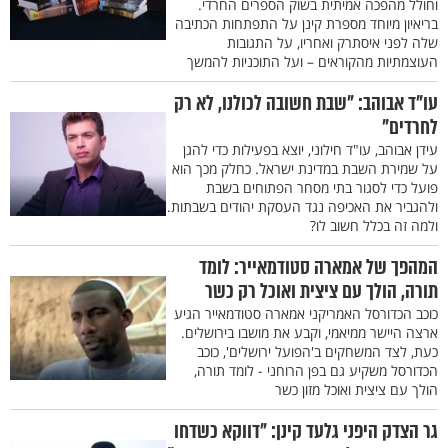
וחולל מהפכה אמיתית בשוק הספרים החרדי.
בריאיון מיוחד מספרת קינן על התפתחות הכתיבה
שלה לפני איסתרק ואחריו, על התגובות
העוצמתיות מהקוראים – ועל התוכניות להמשך
עו"ד אבוהב: "שבת חשובה לכולנו, לא רק
לחרדים"
עידן אבוהב, עו"ד חילוני, יוצא בפעילות כדי להגן
על שמירת השבת במדינת ישראל. כחלק מכך הוא
פועל כדי לסגור בתי מסחר הפתוחים בשבת
ולהגביר את האכיפה נגד העסקת יהודים בשבתות.
ולמה זה בכלל חשוב לו?
המהפך של אמארה סטודמאייר: לומד
תורה, הולך עם ציצית ואוכל רק כשר
כוכב הכדורסל האמריקני אמארה סטודמאייר הגיע
ארצה היישר ממיאמי, וקבע את מושבו בירושלים.
כעת, לצד המשחקים ב'הפועל ירושלים', כוכב
הכדורסל משקיע גם בפן הרוחני - לומד תורה,
הולך עם ציצית ואוכל מזון כשר
גר הצדק היפני גלעד קינן: "דווקא כשדחו