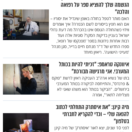
הנשמה שלך להוציא ספר על רפואה
והלכה"
האם מותר לטפל בחולה באופן שיגדיל את יסוריו –
אם הוא חפץ בייסורים לשם הכפרה? איך אומרים
ווידוי כשהחולה הגוסס אינו בהכרה? מה דעת גדולי
ישראל בעניין בדיקות הסקר? סוגיות אלה ועוד
רבות אחרות נידונות בספר 'מפנקסו של רופא',
ספרו החדש של ד"ר מנחם חיים ברייר, סגן מנהל
'מעייני הישועה'. ריאיון מיוחד
איוונקה טראמפ: "זכיתי להיות בכותל
המערבי. אני מרגישה מבורכת"
בתו של נשיא ארה"ב העניקה ראיון לרשת "פוקס
& פרנדס", והתייחסה לביקורה בכותל המערבי
בירושלים. "הביקור בכותל הוא משהו שאני לא
מצליחה לתאר", אמרה
מיה קינן: "את איסתרק התחלתי לכתוב
להנאה שלי – וכדי להקריא לחברתי
בטלפון"
לפני 10 שנים, יצא לאור 'איסתרק' של מיה קינן