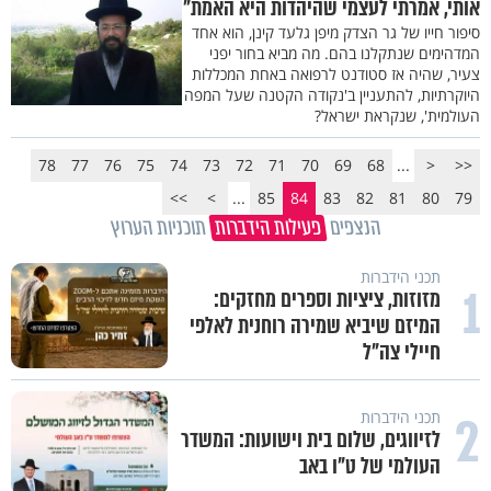
אותי, אמרתי לעצמי שהיהדות היא האמת"
סיפור חייו של גר הצדק מיפן גלעד קינן, הוא אחד
המדהימים שנתקלנו בהם. מה מביא בחור יפני
צעיר, שהיה אז סטודנט לרפואה באחת המכללות
היוקרתיות, להתעניין ב'נקודה הקטנה שעל המפה
העולמית', שנקראת ישראל?
78
77
76
75
74
73
72
71
70
69
68
...
<
<<
>>
>
...
85
84
83
82
81
80
79
הנצפים
פעילות הידברות
תוכניות הערוץ
תכני הידברות
1
מזוזות, ציציות וספרים מחזקים:
המיזם שיביא שמירה רוחנית לאלפי
חיילי צה"ל
2
תכני הידברות
לזיווגים, שלום בית וישועות: המשדר
העולמי של ט"ו באב