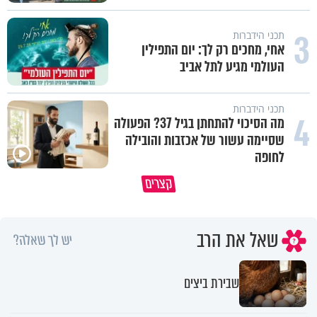
3
תכני הידברות
אחי, מחכים רק לך: יום התפילין
העולמי מגיע לתל אביב
תכני הידברות
4
מה הסיכוי להתחתן בגיל 37? הפעולה
שסיימה עשור של אכזבות והובילה
לחופה
קצרים
מדוע האמונה נמשלה למלח?
גם ׳הרע׳ זה הרחמים של בורא ע
שאל את הרב
יש לך שאלה?
שבירת ביצים