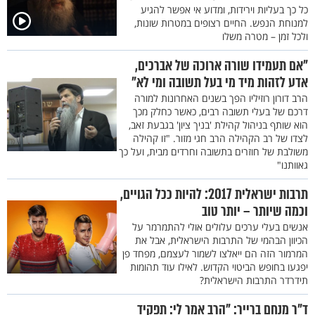
כל כך בעליות וירידות, ומדוע אי אפשר להגיע
למנוחת הנפש. החיים רצופים במטרות שונות,
ולכל זמן – מטרה משלו
"אם תעמידו שורה ארוכה של אברכים,
אדע לזהות מיד מי בעל תשובה ומי לא"
הרב דורון רוזיליו הפך בשנים האחרונות למורה
דרכם של בעלי תשובה רבים, כאשר כחלק מכך
הוא שותף בניהול קהילת 'בניך ציון' בגבעת זאב,
לצדו של רב הקהילה הרב חגי מזור. "זו קהילה
משולבת של חוזרים בתשובה וחרדים מבית, ועל כך
גאוותנו"
תרבות ישראלית 2017: להיות ככל הגויים,
וכמה שיותר – יותר טוב
אנשים בעלי ערכים עלולים אולי להתמרמר על
הכיוון הבהמי של התרבות הישראלית, אבל את
המרמור הזה הם ייאלצו לשמור לעצמם, מפחד פן
יפגעו בחופש הביטוי הקדוש. לאילו עוד תהומות
תידרדר התרבות הישראלית?
ד"ר מנחם ברייר: "הרב אמר לי: תפקיד