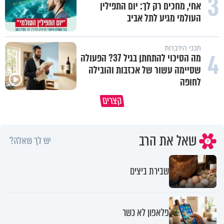
3
אחי, מחכים רק לך: יום התפילין
העולמי מגיע לתל אביב
תכני הידברות
4
מה הסיכוי להתחתן בגיל 37? הפעולה
שסיימה עשור של אכזבות והובילה
לחופה
תעצרו לפני שאתם מוציאים דיבה על
קצרים
ציבור שלם
מתכון ל׳שבת שלום׳
שאל את הרב
יש לך שאלה?
שבירת ביצים
פלאפון לא כשר