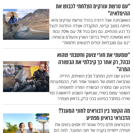
"עם טרשת עורקים הצלחתי לכבוש את
ההימלאיה"
כשאובחנה אצל דרורה בהרל טרשת עורקים והיא
הייתה במצב קריטי, התקבלה אצלה החלטה לנצל
כל רגע מהחיים. גם כיום בגיל 78 עם 70% נכות
היא ממשיכה לטייל ברחבי הארץ והעולם ובטוחה:
"גם עם מוגבלויות יכולים להגשים חלומות"
"שמעתי את חורי צועק וחשבתי שהוא
נבהל, רק אחר כך קיבלתי את הבשורה
המרה"
הרגע שבו זינק המחבל מבין השיחים, הירייה
שהביאה למותו של השוטר אמיר חורי, ההסתערות
והרגע שבו נמסרה הבשורה המרה למשפחה.
השוטר עמוס בשירי, שנחשף השבוע לראשונה כמי
שירה במחבל בפיגוע בבני ברק, בראיון מצמרר
מה הקשר בין דבוראים לחוני המעגל?
הדבוראי בראיון מפתיע
הדבוראים תלם גלילי ואהוד לוי יוזמים בימים אלו
תפילה ייחודית בקברו של חוני המעגל. למה הם