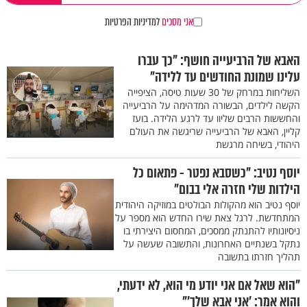
אני מסכים
למדיניות הפרטיות
האבא של הרביעייה חושף: "כך עברו
עלינו שמונת החודשים עד ללידה"
השליחות במרחק של 30 שעות טיסה, הציפייה
הקשה לילדים, הבשורה המדהימה על הרביעייה
והחששות הרבים שליוו עד לרגע הלידה. בועז
קליין, האבא של הרביעייה שריגשה את העולם
היהודי, בשיחה מרגשת
יוסף נטיב: "כשסבא נפטר - פתאום כל
הילדות שלי חזרה אלי בבום"
יוסף נטיב הוא מהקולות הבולטים במוזיקה היהודית
המתחדשת. לרגל צאת שירו החדש הוא מספר על
ניסיונותיו להתנתק ממסכים, המחסום היצירתי בו
נתקל בשנתיים האחרונות, והתשובה שעשה על
תהליך חזרתו בתשובה
"הוא שאל אם אני יודע מי הוא, לא ידעתי,
והוא אמר: ’אני אבא שלך’"