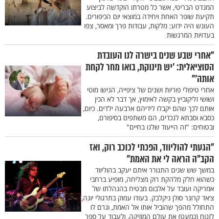
המנדט הבריטי, אשר כל מטרתו הוקדשה לביצוע
תקיעת שופר האחת ויחידה במוצאי יום הכיפורים.
העונש היה ידוע: מלקות, עבודות פרך ומאסר, צפו
בעדויות המרגשות
"אחרי שבע שנים בישרה לנו העובדת
הסוציאלית: ’יש תינוקת, בואו מחר לקחת
אותה’"
אחרי טיפולי פוריות ושנים של ציפייה, הגישו מוטי
ושושי זליקוביץ בקשה לאימוץ, אך דבר לא הכין
אותם לכך שהם יקבלו לידיהם ארבעה ילדים. כיום,
כסבא וסבתא לנכדים, הם משתפים בסיפורם,
ובטוחים: "זה הייעוד שלנו בחיים"
"הגעתי להוליווד, הפכתי לכוכב רוק, ואז
הקב"ה הראה לי את האמת"
במשך שש שנים התגורר איתם יעקב בהוליווד
כשהוא חלק מלהקת רוק מצליחה, מופיע ברחבי
אמריקה ועובד על אלבום מבטיח בהנהלתו של
צ׳אד קרוגר סולן ניקלבק. בעודו עמוק בתרגולי יוגה,
התחולל מהפך שהוביל אותו אל האמת, וגרם לו
לזנוח (כמעט) את עולם המוזיקה, ולעבוד על ספר