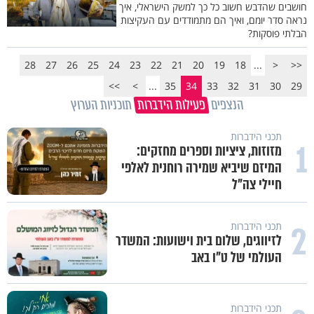
חושבים שהדבש חשוב כל כך למשק הישראלי, איך
נראה סדר יומם, ואיך הם מתמודדים עם העקיצות
הבלתי פוסקות?
28
27
26
25
24
23
22
21
20
19
18
...
<
<<
>>
>
...
35
34
33
32
31
30
29
הנצפים
פעילות הידברות
תוכניות הערוץ
תכני הידברות
1
מזוזות, ציציות וספרים מחזקים:
המיזם שיביא שמירה רוחנית לאלפי
חיילי צה"ל
2
תכני הידברות
לזיווגים, שלום בית וישועות: המשדר
העולמי של ט"ו באב
תכני הידברות