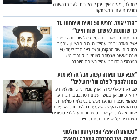
למחלה, ומגלה איך ניתן לנהל בית ולעבוד במשרה
תובענית עם יד משותקת
"הרבי אמר: ’חפש 50 נשים שיחתמו על
כך שנותנות לאשתך שנת חיים’"
מה מסתתר מאחורי הסגולה של שני-חמישי-שני
אצל האדמו"ר מזוועהיל? מי היה הראשון שהכיר
בסגוליותו של המקום, וכיצד דאג הרב לעוד 50
שנה לאישה שנטתה למות? ר' לייזר דייטש,
ממנהלי מוסדות זוועהיל בשיחה מיוחדת
"אבא עבר תאונה קשה, אבל זה לא מנע
ממנו להפוך ל’צלם של ירושלים’"
שבתאי מיכאלי עלה לארץ מגאורגיה, הוא לא ידע
קרוא וכתוב, אך במשך שנים הסתובב ברחבי העיר
כשהוא מנציח ומתעד אנשים במצלמת פולארויד.
גם התאונה הקשה שפגעה בו לצמיתות לא עצרה
אותו מלצלם. רק אחרי פטירתו נודע לילדיו סיפורים
מצמררים על אביהם. תמונת חייו
"כשהתגלה אצלי הפרקינסון החלטתי
לצחוק, ואז התגלתה המחלה גם אצל