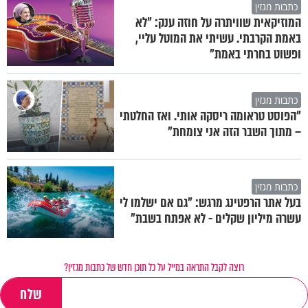
כתבות מגזין
המוזיקאית שוויתרה על חוזה ענק: "לא
באמת הקרבתי. עשיתי את המוטל עליי,
ופשוט בחרתי באמת"
כתבות מגזין
"הפוסט טראומה ריסקה אותי. ואז החלטתי
– מתוך השבר הזה אני צומחת"
כתבות מגזין
בעל אתר הרפטינג מרגש: "גם אם ישלמו לי
עשרה מיליון שקלים - לא אפתח בשבת"
רוצה לקבל התראה במייל על כל תוכן חדש של כתבות מגזין?