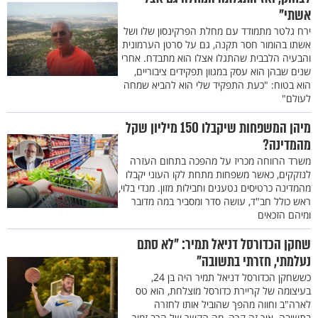
אשתי"
ירח גלטר מתמודד עם מחלת הפרקינסון שלו ושל
אשתו בהומור חסר תקנה, גם על סרטן הערמונית
והבעיה הלבבית שהתגלו אצלו הוא מתבדח. אחרי
שנים שבהן הוא עסק במגוון תפקידים ציבוריים,
הוא בטוח: "כעת התפקיד שלי הוא להביא שמחה
לעולם"
מיהן המשפחות שיקבלו 150 מיליון שקל
מהמדינה?
משרד הרווחה מכריז על מהפכה בתחום העזרה
לנזקקים, כאשר משפחות מתחת לקו העוני יקבלו
מהמדינה כרטיסים נטענים וחבילות מזון. מנדי בלוי,
ראש כולל חב"ד, עושה סדר ומסביר במה מדובר
ומיהם הזכאים
שחקן הכדורסל דניאל תמיר: "לא סתם
נעלמתי, חזרתי בתשובה"
כששחקן הכדורסל דניאל תמיר היה בן 24,
בעיצומה של קריירת כדורסל מוצלחת, הוא טס
לארה"ב וחווה מהפך שהוביל אותו לחזרה
בתשובה. איך זה קרה, מה הקשר של הרב זמיר