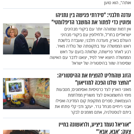
אותה", הוא טוען
עדנה חלבני: "סידרתי פגישה בין נתניהו
ופוטין כדי לפתור את המשבר הדיפלומטי"
אין דמות שמזוהה יותר עם ביקורי מנהיגים
ישראליים בחו"ל, ולחילופין עם ביקורי מנהיגי
העולם בארץ, מעדנה חלבני, שעבדה בלשכת
ראש הממשלה עוד בתקופתה של גולדה מאיר.
רגע לאחר פרישתה, שלוותה בזעם על ראש
הממשלה היוצא יאיר לפיד, יצאנו לדבר עם האישה
שסיפורה שזור בהיסטוריה של ישראל
הזוג שהחליט להנציח את ההיסטוריה:
"החצר שלנו הפכה למוזיאון"
מאזני הארץ לצד כרטיסיות ואסימונים; מטבעות
מימי החשמונאים לצד משוריין ממלחמת
העצמאות; ספרים מתקופת קום המדינה ואפילו
אבני ריחיים מנחל גרר. יעקב ודבי קלי פתחו את
ביתם לנוסטלגיה, אתם מוזמנים לבקר
"אוריאל נעמד ביציע, ולראשונה בחייו
צעק: ’אבא, אבא’"