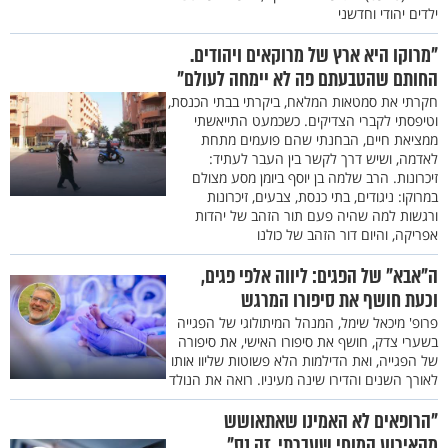
ילדים יהודי וחדשני
"מרוקו היא ארץ של מרוקאים ויהודים.
החותם שהטבעתם פה לא יימחה לעולם"
חקרתי את סמטאות המלאח, ביקרתי בבתי הכנסת,
וטיפסתי לקברי הצדיקים. כשכמעט התייאשתי
ממציאת חיים, הבחנתי שהם פועמים מתחת
לאדמה, ושיש דרך לקשר בין העבר לעתיד:
זיכרונות. הרב שלמה בן יוסף ביומן מסע מצולם
במרוקו: ניגודים, בתי כנסת, צבעים, זיכרונות
ורגשות למה שהיה פעם תור הזהב של יהדות
אפריקה, והיום דור הזהב של כולנו
ה"אבא" של הפגים: ליווה אלפי פגים,
וכעת חושף את סיפורו המרגש
פרופ' מיכאל שימל, המנהל המיתולוגי של הפגייה
בשערי צדק, חושף את סיפורו האישי, את סיפורה
של הפגייה, ואת הדילמות הלא פשוטות שליוו אותו
לאורך השנים והדירו שינה מעיניו. רואה את הנולד
"הרופאים לא האמינו שאתאושש
מהאירוע המוחי שעברתי, זה נס"