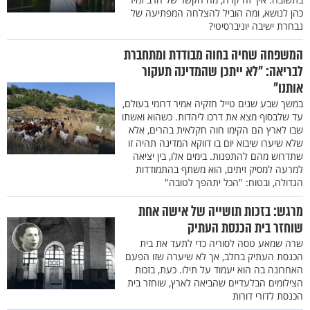
כהן לנושא, ומה הוביל להצלחה המפתיעה של
נבחרת ישיבה יוניברסיטי?
המשפחה שחיה בחוה מבודדת ומתחברת
לבריאה: "לא ייתכן שהמדינה תעקור
אותנו"
במשך שבע שנים טייל חזקיה אמיר דרומי בעולם,
עד שלבסוף מצא את דרכו ליהדות. כשהוא ואשתו
שבו לארץ הם הקימו חוה חקלאית בהרים, אלא
שלא שיערו שיבוא יום בו דווקא המדינה תהיה זו
שתדרוש מהם להתפנות. בימים אלו, בין יציאה
למרעה למסיק זיתים, הוא משתף בהתמודדות
הגדולה, ובטוח: "הכל יתהפך לטובה"
מרגש: בזכות תושייה של אישה אחת
שוחזר בית הכנסת העתיק
שרה שמאע טסה לסוריה כדי לתעד את בית
הכנסת העתיק בחלב, אך לא שיערה שזו הפעם
האחרונה בה הוא יעמוד על תילו. כעת, בזכות
הצילומים הבלעדיים שהביאה לארץ, שוחזר בית
הכנסת לדורי דורות