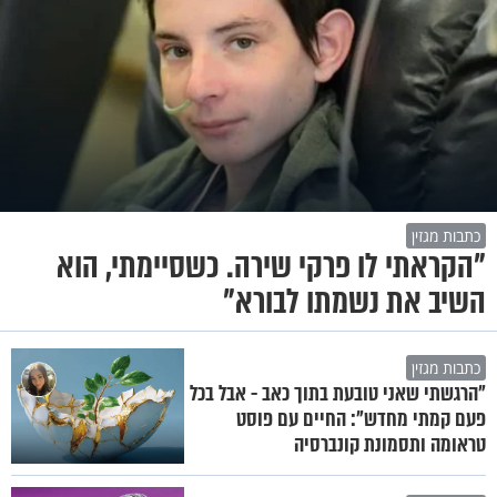
כתבות מגזין
"הקראתי לו פרקי שירה. כשסיימתי, הוא
השיב את נשמתו לבורא"
כתבות מגזין
"הרגשתי שאני טובעת בתוך כאב - אבל בכל
פעם קמתי מחדש": החיים עם פוסט
טראומה ותסמונת קונברסיה