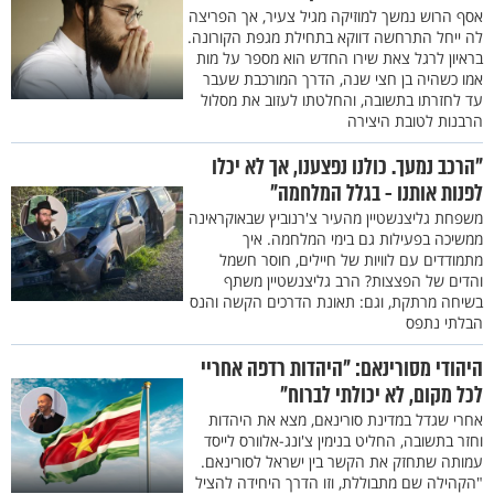
אסף הרוש נמשך למוזיקה מגיל צעיר, אך הפריצה
לה ייחל התרחשה דווקא בתחילת מגפת הקורונה.
בראיון לרגל צאת שירו החדש הוא מספר על מות
אמו כשהיה בן חצי שנה, הדרך המורכבת שעבר
עד לחזרתו בתשובה, והחלטתו לעזוב את מסלול
הרבנות לטובת היצירה
"הרכב נמעך. כולנו נפצענו, אך לא יכלו
לפנות אותנו - בגלל המלחמה"
משפחת גליצנשטיין מהעיר צ'רנוביץ שבאוקראינה
ממשיכה בפעילות גם בימי המלחמה. איך
מתמודדים עם לוויות של חיילים, חוסר חשמל
והדים של הפצצות? הרב גליצנשטיין משתף
בשיחה מרתקת, וגם: תאונת הדרכים הקשה והנס
הבלתי נתפס
היהודי מסורינאם: "היהדות רדפה אחריי
לכל מקום, לא יכולתי לברוח"
אחרי שגדל במדינת סורינאם, מצא את היהדות
וחזר בתשובה, החליט בנימין צ'ונג-אלוורס לייסד
עמותה שתחזק את הקשר בין ישראל לסורינאם.
"הקהילה שם מתבוללת, וזו הדרך היחידה להציל