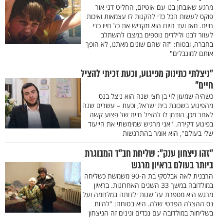
מרגע שאובחן בנו עם אוטיזם, החליט דני אור
פוקס לעשות הכל כדי להקנות לו עצמאות ואיכות
חיים. מאז ועד היום הוא מקדיש את כל חייו כדי
לעזור לבנו ולילדים נוספים במצבו להשתלב
בחברה, ובטוח: "זה שהם שונים מאתנו, לא הופך
אותם למוגבלים"
"ניצלתי כתינוק מפיגוע, וכעת זכיתי להציל
חיים"
כשהיה שמעון לוי בן חצי שנה הוא ניצל בנס
מהפיגוע בשכונת בית ישראל, וכעת – עשרים שנה
לאחר מכן, הזדמן לו להציל חיים של פצוע קשה
בפיגוע דקירה. "אני מרגיש שמימשתי את הייעוד
שלי בעולם", הוא אומר בהתרגשות
"זהו ניצחון ענק": שליחת חב"ד המבוגרת
ביותר בעולם בראיון מרגש
הרבנית לאה אבלסקי בת ה-90 משמשת כשליחה
במולדובה במשך 33 השנים האחרונות. בראיון
מרגש היא מספרת על שנות ילדותה במלחמה ועל
נס ההצלה הפרטי שלה. היא בטוחה: "להיות
בשליחות במולדובה עם נכדים ונינים זה הניצחון