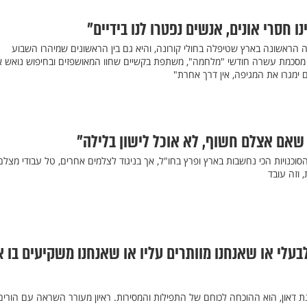
נו חסרי אונים, אנשים נפטרו לנו בידיים"
ה הראשונה בארץ שטיפלה בחולי קורונה, והיא גם בין הראשונים שמיהרו השבוע
סכמת עשרה חודשי "מלחמה", משתפת בקשיים שחוו המאושפזים ובחיפוש נואש 
ם ימגרו את המגיפה, אין דרך אחרת"
שאם אצלם חשוף, לא אוכל לישון בלילה"
כנויות הכי נחשבות בארץ ופרץ בחו"ל, אך בניגוד לצלמים אחרים, טל עבודי מצלם
 וזה עובד
לבעלי או שאנחנו מוותרים עליו או שאנחנו משקיעים בו 
ן 17.5 עם תסמונת דאון, הוא ההוכחה לכוחם של התפילות והמסירות. ראיון מעורר השראה עם הורים