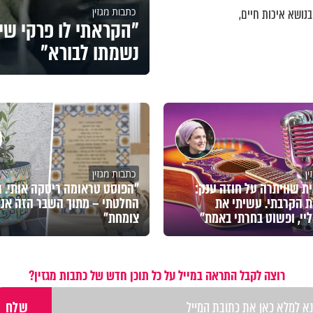
כתבות מגזין
נושא איכות חיים,
"הקראתי לו פרקי שי
נשמתו לבורא"
ן
כתבות מגזין
ת שוויתרה על חוזה ענק:
"הפוסט טראומה ריסקה אותי. ו
 הקרבתי. עשיתי את
החלטתי – מתוך השבר הזה אני
יי, ופשוט בחרתי באמת"
צומחת"
רוצה לקבל התראה במייל על כל תוכן חדש של כתבות מגזין?