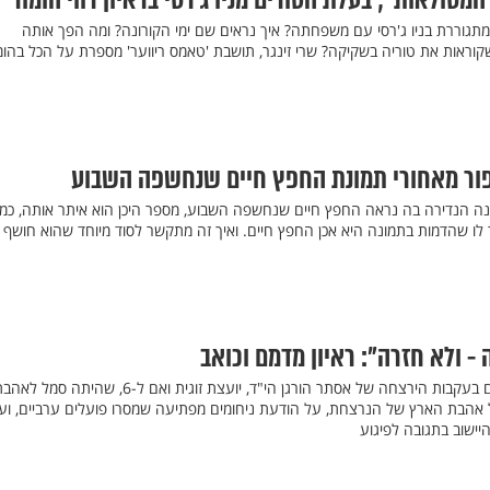
המסולאות"; בעלת הטורים מניו ג’רסי בראיון רווי הומור
מתגוררת בניו ג'רסי עם משפחתה? איך נראים שם ימי הקורונה? ומה הפך אותה
וראות את טוריה בשקיקה? שרי זינגר, תושבת 'טאמס ריווער' מספרת על הכל בהומ
יפור מאחורי תמונת החפץ חיים שנחשפה השבוע
נה הנדירה בה נראה החפץ חיים שנחשפה השבוע, מספר היכן הוא איתר אותה, כמ
 לו שהדמות בתמונה היא אכן החפץ חיים. ואיך זה מתקשר לסוד מיוחד שהוא חושף ב
- ולא חזרה": ראיון מדמם וכואב
ביישוב השקט טל מנשה אבלים בעקבות הירצחה של אסתר הורגן הי"ד, יועצת זוגית ואם ל-6, שהיתה סמל 
אהבת הארץ של הנרצחת, על הודעת ניחומים מפתיעה שמסרו פועלים ערביים, וע
ישוב בתגובה לפיגוע