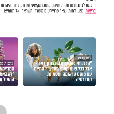
היכנסו לכתבות מרתקות ותיהנו מתוכן מקצועי ומרתק ברוח היהדות ב
בריאות
ונפש, דתות ושאר פרוייקטים מעוררי השראה. אל תחמיצו
כתבות מגזין
"הרגשתי שאני טובעת בתוך כאב -
כתבות מגזי
אבל בכל פעם קמתי מחדש": החיים
המוזיקאי
עם פוסט טראומה ותסמונת
"לא באמת
קונברסיה
המוטל על