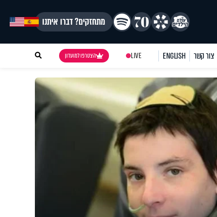
מתחזקים? דברו איתנו
צור קשר
ENGLISH
LIVE
הצטרפו למועדון