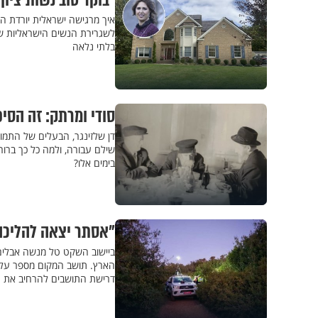
"בוקר טוב נשות ציון 
איך מרגישה ישראלית יורדת ה
לשגרירת הנשים הישראליות שק
בלתי נלאה
סודי ומרתק: זה הס
דן שלזינגר, הבעלים של התמו
שילם עבורה, ולמה כל כך ברור
בימים אלו?
"אסתר יצאה להליכה 
הארץ. תושב המקום מספר על 
דרישת התושבים להרחיב את הי