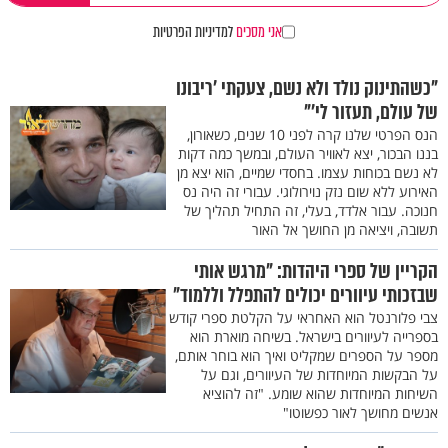
אני מסכים
למדיניות הפרטיות
"כשהתינוק נולד ולא נשם, צעקתי ’ריבונו
של עולם, תעזור לי’"
הנס הפרטי שלנו קרה לפני 10 שנים, כשאורון,
בננו הבכור, יצא לאוויר העולם, ובמשך כמה דקות
לא נשם בכוחות עצמו. בחסדי שמיים, הוא יצא מן
האירוע ללא שום נזק נוירולוגי. עבורי זה היה נס
חנוכה. עבור אלדד, בעלי, זה התחיל תהליך של
תשובה, ויציאה מן החושך אל האור
הקריין של ספרי היהדות: "מרגש אותי
שבזכותי עיוורים יכולים להתפלל וללמוד"
צבי פלורנטל הוא האחראי על הקלטת ספרי קודש
בספרייה לעיוורים בישראל. בשיחה מוארת הוא
מספר על הספרים שמקליט ואיך הוא בוחר אותם,
על הבקשות המיוחדות של העיוורים, וגם על
השיחות המיוחדות שהוא שומע. "זה להוציא
אנשים מחושך לאור כפשוטו"