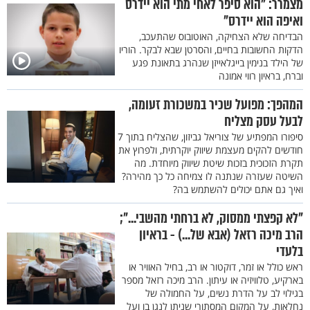
מצמרר: "הוא סיפר לאחי מתי הוא יידרס
ואיפה הוא יידרס"
הבדיחה שלא הצחיקה, האוטובוס שהתעכב,
הדקות החשובות בחיים, והסרטן שבא לבקר. הוריו
של הילד בנימין בייגלאייזן שנהרג בתאונת פגע
וברח, בראיון רווי אמונה
המהפך: מפועל שכיר במשכורת זעומה,
לבעל עסק מצליח
סיפורו המפתיע של צוריאל גביזון, שהצליח בתוך 7
חודשים להקים מעצמת שיווק יוקרתית, ולפרוץ את
תקרת הזכוכית בזכות שיטת שיווק מיוחדת. מה
השיטה שעזרה שנתנה לו צמיחה כל כך מהירה?
ואיך גם אתם יכולים להשתמש בה?
"לא קפצתי ממסוק, לא ברחתי מהשבי...";
הרב מיכה רזאל (אבא של...) - בראיון
בלעדי
ראש כולל או זמר, דוקטור או רב, בחיל האוויר או
בארקיע, טלוויזיה או עיתון. הרב מיכה רזאל מספר
בגילוי לב על הדרת נשים, על החמולה של
נחלאות, על המקום המסתורי שניתן לנגן בו ועל