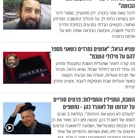
הבושה"
לרגל צאת ספר ביכוריו, 'רק מתעניין', מספר דרור
יהב בשיחה גלוית לב על תהליך התשובה המרתק
שחווה, הקשיים הבלתי נמנעים בכתיבת מדריך
לבעלי תשובה, והבושה הנוראה אותה חש על
אדמת גרמניה
שגיא הראל: "אנשים נחרדים כשאני מספר
להם על חילולי השבת"
מה קורה לאחר שמעלית השבת נתקעת? ומדוע
זה עלול לגרום לחילול שבת? שגיא הראל, מנהל
של חברת מעליות, מעלה את הבעיה הקשה
כאשר מעליות שבת מפסיקות לעבוד, ומציע פתרון
יצירתי
השבת, התפילין והתפילות: פרטים סודיים
על יהדותו של לאונרד כהן - נחשפים
"מעולם לא נטש את היהדות": במלאת 3 שנים
למותו של לאונרד כהן, פגשה סיון רהב מאיר את רב
בית הכנסת במונטריאול, ושמעה לראשונה פרטים
חדשים על חייו, מותו ושורשיו היהודיים של אחד
היוצרים והזמרים המשפיעים ביותר בעולם. צפו