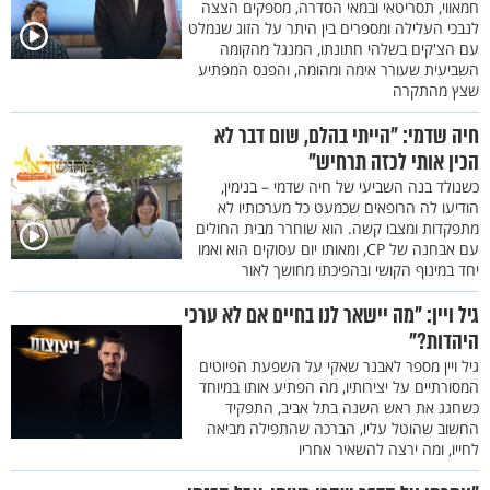
חמאווי, תסריטאי ובמאי הסדרה, מספקים הצצה
לנבכי העלילה ומספרים בין היתר על הזוג שנמלט
עם הצ'קים בשלהי חתונתו, המנגל מהקומה
השביעית שעורר אימה ומהומה, והפנס המפתיע
שצץ מהתקרה
חיה שדמי: "הייתי בהלם, שום דבר לא
הכין אותי לכזה תרחיש"
כשנולד בנה השביעי של חיה שדמי – בנימין,
הודיעו לה הרופאים שכמעט כל מערכותיו לא
מתפקדות ומצבו קשה. הוא שוחרר מבית החולים
עם אבחנה של CP, ומאותו יום עסוקים הוא ואמו
יחד במינוף הקושי ובהפיכתו מחושך לאור
גיל ויין: "מה יישאר לנו בחיים אם לא ערכי
היהדות?"
גיל ויין מספר לאבנר שאקי על השפעת הפיוטים
המסורתיים על יצירותיו, מה הפתיע אותו במיוחד
כשחגג את ראש השנה בתל אביב, התפקיד
החשוב שהוטל עליו, הברכה שהתפילה מביאה
לחייו, ומה ירצה להשאיר אחריו