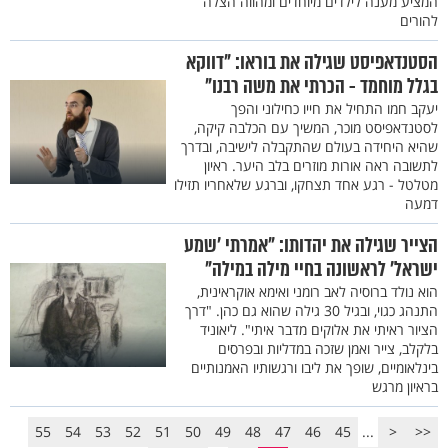
המציע מענה לילדים מיוחדים ומהווה הצלה
להורים
הסטנדאפיסט שגילה את בוראו: "דווקא
בגלל מוחמד - הכרתי את משה רבנו"
יעקב חמו התחיל את חייו כחילוני והפך
לסטנדאפיסט מוכר, המשיך עם הכלבה קיקה,
שהיא היחידה בעולם שהתקבלה לישיבה, ובדרך
לתשובה ראה אורות מוזרים בלב היער. ראיון
מטלטל - רגע אחד תצחקו, וברגע שלאחריו תזילו
דמעה
הצייר שגילה את יהדותו: "אמרתי 'שמע
ישראל' לראשונה בחיי מילה במילה"
הוא נולד ברוסיה לאב רומני ואימא אוקראינית,
התנהג כגוי, ובגיל 30 גילה שהוא גם כהן. "דרך
הציור ראיתי את אלוקים מדבר איתי". ליאוניד
בלקלב, צייר ואמן שזכה במדליות ובפרסים
בינלאומיים, שופך את ליבו ורגשותיו האמנותיים
בראיון מרגש
55
54
53
52
51
50
49
48
47
46
45
...
<
<<