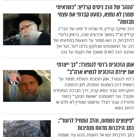
'הנהג' של הרב ניסים קרליץ: "כשראיתי
שמרן לא נמצא, כמעט קברתי את עצמי
מבושה"
הרב שייקה קרליץ, מי שהיה יד ימינו של הגר"נ
קרליץ זצ"ל במשך ארבעים שנה, בראיון בלעדי
להידברות, בו הוא מספר על השעות במחיצתו של
רבו, על המשפטים שנחקקו בליבו לעד, ועל איך
שהגיב הרב לאדם ששפך את הקפה על פניו
אמן הזכוכית ג’רמי לנגפורד: "כך ייצרתי
את יצירת הזכוכית לנשיא ארה"ב"
ג'רמי לנגפורד, אמן הזכוכית העולמי, מספר על
ראשית דרכו באמנות הזכוכית, למן ההזמנה
היוקרתית עבור נשיא קניה, דרך הברכה המיוחדת
שקיבל, ועד למונומנט "אוושת הבוקר" בחופי
פלורידה עבור דונלד טראמפ שעדיין לא חלם אז
להיות נשיא
"פיצוצים נשמעו, והלב התחיל לרעוד";
כתב הידברות מדווח מנתיבות
כתב הידברות יצא אל השטח, פגש עיר שוממה