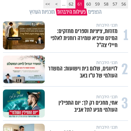
>>
>
...
62
61
60
59
58
57
56
הנצפים
פעילות הידברות
תוכניות הערוץ
תכני הידברות
1
מזוזות, ציציות וספרים מחזקים:
המיזם שיביא שמירה רוחנית לאלפי
חיילי צה"ל
2
תכני הידברות
לזיווגים, שלום בית וישועות: המשדר
העולמי של ט"ו באב
3
תכני הידברות
אחי, מחכים רק לך: יום התפילין
העולמי מגיע לתל אביב
תכני הידברות