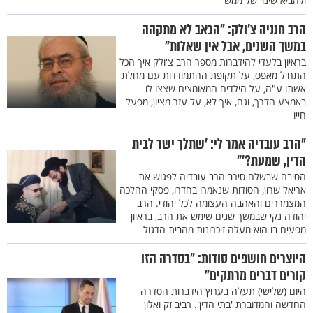
ולהביא שינוי של ממש
הרב חנניה צ'ולק: "הכאב לא מתקהה
במשך השנים, אבל אין שאלות"
בראיון בלעדי להידברות מספר הרב צ'ולק איך הכל
התחיל מאפס, על תקופת ההתמודדות עם מחלת
אשתו ע"ה, על הילדים המאומצים שצצו לו
באמצע הדרך, וגם, איך לא, על עזר מציון, מפעל
חייו
"הרב עובדיה אמר לי: 'שתלך ישר לבית
הדין, שמעת?'"
הסיבה שבשלה סירב הרב עובדיה לפגוש את
אריאל שרון, הסודות שנאמרו בחדרו, פסקי ההלכה
המצמררים והאהבה העצומה לכל יהודי. הרב
יהודה נקי שבמשך שנים שימש את הרב, בראיון
מפעים בו הוא מעלה זיכרונות מהבית הדגול
היוצרים חושפים סודות: "בסדרה הזו
קורים דברים מרתקים"
היום (שלישי) תעלה בערוץ הידברות הסדרה
החדשה והמדוברת 'בתי הדין'. רביב זק ואלון