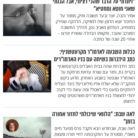
"ויתרתי על הדבר שהכי רציתי, אבל הבנתי
שאני חוטא ומחטיא"
אמיר והבה, יוצר ובעל תשובה ותיק, מספר על
החיבור יוצא הדופן שלו למוזיקה, הלהקה שפירק
במפתיע, הטלפון מאביב גפן, תהליך התשובה
המורכב שעבר, ותקוותו הגדולה ששיריו יפרצו -
אחרי 20 שנה של כתיבה
ככלות השבעה לאדמו"ר מקרעטשניף:
כתב הידברות בשיחה עם בניו האדמו"רים
כתב הידברות שהה בבית האבלים בקרעטשניף
בקרית גת, וחזר עם שורת עדויות מרתקת על
האדמו"ר שנפטר בשבוע האחרון. מדוע ביקש
מהקב"ה שלא ישלח אליו מיליונרים? כיצד הצליח
להתקיים כמעט בלי לאכול? ומה עשה כדי לקרב
יהודי למצוות? בניו האדמו"רים משרטטים קווים
לדמותו
לאה שבת: "הלוואי שיכולתי לחזור אחורה
בזמן"
לאה שבת, שבחודש הבא תקבל פרס מפעל חיים
מאמ"י, מספרת על התקרבותה לחיי תורה ומצוות,