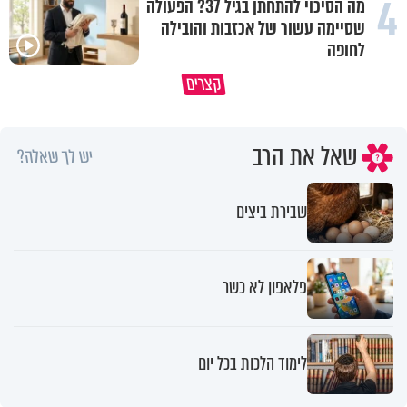
4
מה הסיכוי להתחתן בגיל 37? הפעולה
שסיימה עשור של אכזבות והובילה
לחופה
קצרים
מדוע האמונה נמשלה למלח?
גם ׳הרע׳ זה הרחמים של בורא ע
שאל את הרב
יש לך שאלה?
שבירת ביצים
פלאפון לא כשר
לימוד הלכות בכל יום