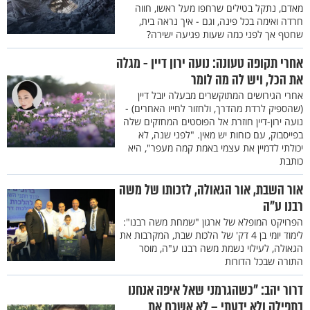
מאדם, נתקל בטילים שרחפו מעל ראשו, חווה
חרדה ואימה בכל פינה, וגם - איך נראה בית,
שחטף אך לפני כמה שעות פגיעה ישירה?
אחרי תקופה טעונה: נועה ירון דיין - מגלה
את הכל, ויש לה מה לומר
אחרי הגירושים המתוקשרים מבעלה יובל דיין
(שהספיק לרדת מהדרך, ולחזור לחייו האחרים) -
נועה ירון-דיין חוזרת אל הפוסטים המחזקים שלה
בפייסבוק, עם כוחות יש מאין. "לפני שנה, לא
יכולתי לדמיין את עצמי באמת קמה מעפר", היא
כותבת
אור השבת, אור הגאולה, לזכותו של משה
רבנו ע"ה
הפרויקט המופלא של ארגון "שמחת משה רבנו":
לימוד יומי בן 4 דק' של הלכות שבת, המקרבות את
הגאולה, לעילוי נשמת משה רבנו ע"ה, מוסר
התורה שבכל הדורות
דרור יהב: "כשהגרמני שאל איפה אנחנו
בתפילה ולא ידעתי – לא אשכח את