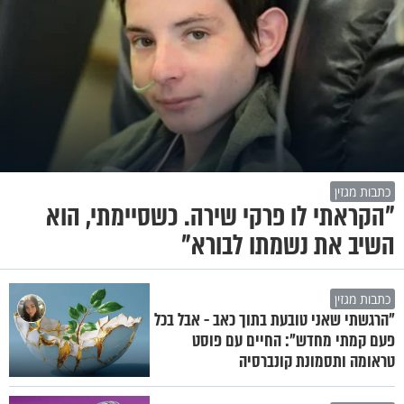
כתבות מגזין
"הקראתי לו פרקי שירה. כשסיימתי, הוא
השיב את נשמתו לבורא"
כתבות מגזין
"הרגשתי שאני טובעת בתוך כאב - אבל בכל
פעם קמתי מחדש": החיים עם פוסט
טראומה ותסמונת קונברסיה