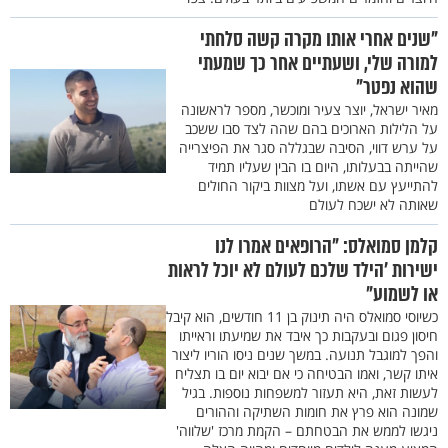
"שנים אחרי אותו מקרה קשה סלחתי
למורה שלי, ושעתיים אחר כך שמעתי
שהוא נפטר"
מאיר ישראל, יוצר צעיר ומוכשר, מספר לראשונה
על הלילות הארוכים בהם שהה לצד סבו ששכב
על ערש דווי, הסיבה שבגללה סגר את הפיצרייה
שהייתה בבעלותו, היום בו הבין שעליו תמיד
להתייעץ עם אשתו, ועל מצוות ביקור החולים
שאותה לא ישכח לעולם
קלמן סמואלס: "הרופאים אמרו לנו
ישירות 'הילד שלכם לעולם לא יוכל לראות
או לשמוע"
כשיוסי סמואלס היה תינוק בן 11 חודשים, הוא קיבל
חיסון פגום ובעקבות כך איבד את שמיעתו וראייתו
והפך למוגבל תנועה. במשך שנים ניסו הוריו ליצור
איתו קשר, ואמו הבטיחה כי אם יבוא יום בו תצליח
לעשות זאת, היא תעזור למשפחות נוספות. בגיל
שמונה הוא פרץ את חומות השתיקה וההורים
ניגשו לממש את הבטחתם – הקמת מרכז 'שלווה'