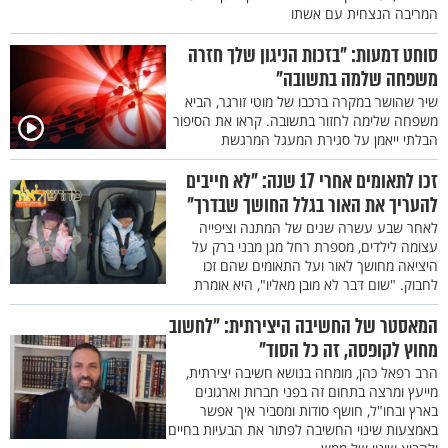
המריבה הנצחית עם אשתו
סוחט דמעות: "בזכות הניגון שלך חזרה
משפחה שלמה בתשובה"
שיר שהושר במקרה ברכבו של מוטי זורגר, הביא
משפחה שלימה לחזור בתשובה. קראו את הסיפור
הבלתי ייאמן על סגירת המעגל המרגשת
זכו לתאומים אחרי 17 שנה: "לא חייבים
להעריך את האור בגלל החושך שבדרך"
לאחר שבע עשרה שנים של המתנה וציפייה
עצומה לילדים, מספרת רחל מגן מבני ברק על
היציאה מחושך לאור ועל התאומים שהם זכו
לחבוק. "שום דבר לא מובן מאליו", היא אומרת
המאסטר של החשיבה היצירתית: "לחשוב
מחוץ לקופסה, זה כל הסוד"
הרב רפאל כהן, מומחה בנושא חשיבה יצירתית,
מייעץ ומרצה בתחום זה בפני חברות וארגונים
בארץ ובחו"ל, חושף סודות ומסביר איך אפשר
באמצעות שינוי החשיבה לפתור את הבעיות בחיים