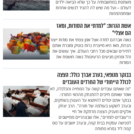
משתפת במחשבותיה על כך שלא הביאה ילדים
לעולם – ועל מה שיש לה להגיד לנשים אחרות
שמתמהמהות
אשת הנרות: "למדתי את הסודות, ומאז
הם אצלי"
נאוה אברהם למדה אצל אמן צפתי את סודות ייצור
הנרות, מאז היא מייצרת נרות בוטיק ומוכרת אותם
לתיירים שבאים מכל רחבי העולם. איך עושים את
זה? ומהיכן מגיעים הרעיונות? נאוה חושפת את
הסודות
בבוקר מנופאי, בערב אברך כולל: הצצה
לכולל הייחודי של החרדים העובדים
"זה שאתם עובדים קשה על המחייה והכלכלה, לא
אומר שאתם חייבים להתנתק מההווי התורני.
בבוקר אתם יכולים להימצא על העגורן בשחקים,
ובערב לשקוע בעולמה של תורה". הרב יצחק
אלקיים מעניק הצצה מרתקת אל חיי
ה"עובדים-לומדים", אלו שבצהריים מתיישבים
לפגישה עסקית בבית קפה, ובערב יושבים על כוס
קפה ליד גמרא פתוחה