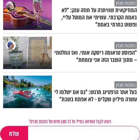
כתבות מגזין
המוזיקאית שוויתרה על חוזה ענק: "לא
באמת הקרבתי. עשיתי את המוטל עליי,
ופשוט בחרתי באמת"
כתבות מגזין
"הפוסט טראומה ריסקה אותי. ואז החלטתי
– מתוך השבר הזה אני צומחת"
כתבות מגזין
בעל אתר הרפטינג מרגש: "גם אם ישלמו לי
עשרה מיליון שקלים - לא אפתח בשבת"
רוצה לקבל התראה במייל על כל תוכן חדש של כתבות מגזין?