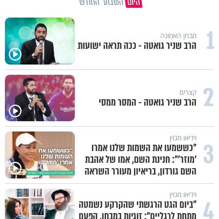
היום
השבוע
החודש
1
מבחן האמונה
הרב שניר גואטה - ככה תראה ישועות
2
קצרים
הרב שניר גואטה - המסר ממסי
וידיאו מגזין
3
"כששמעו את השמות שלנו אמרו
'מוזר'": חנינת השם, אמו של אהבת
השם גורדון, בריאיון מעורר השראה
וידיאו מגזין
4
"ביום הגט הרגשתי שהקרקע נשמטה
מתחת לרגליים": זוגיות במבחן, הפעם