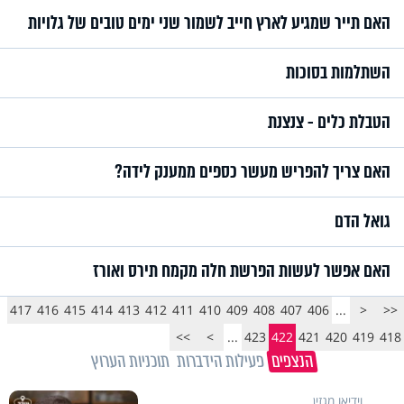
האם תייר שמגיע לארץ חייב לשמור שני ימים טובים של גלויות
השתלמות בסוכות
הטבלת כלים - צנצנת
האם צריך להפריש מעשר כספים ממענק לידה?
גואל הדם
האם אפשר לעשות הפרשת חלה מקמח תירס ואורז
417
416
415
414
413
412
411
410
409
408
407
406
...
<
<<
>>
>
...
423
422
421
420
419
418
הנצפים
פעילות הידברות
תוכניות הערוץ
וידיאו מגזין