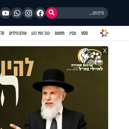
VOD
מגזין
חדשות
הרב זמיר כהן
עולם הילדים
70 שאלות
X