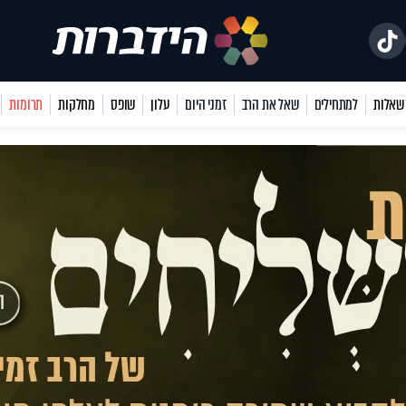
למתחילים
שאל את הרב
זמני היום
עלון
שופס
מחלקות
תרומות