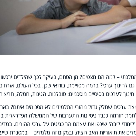
מלכתי – למה הם מצפים? מן הסתם, בעיקר לכך שהילדים ירכשו 
לחינוך ערכי? ברמה מסויימת, בוודאי שכן. בכל העולם, אזרחים
נוך לערכים בסיסיים מוסכמים: סובלנות, הגינות, חמלה, חריצות.
ת ערכים שחלק גדול מהורי התלמידים לא מסכימים איתם? בארצ
מלחמת חורמה כנגד ניסיונות התערבות של הממשלה הפדראלית בת
ימודי ליבה' שיכפו את עצמם הר כגיגית על ערכי ההורים. במדינ
ים את תיאוריות האבולוציה, ובמקום זה מלמדים – במסגרת שיעו