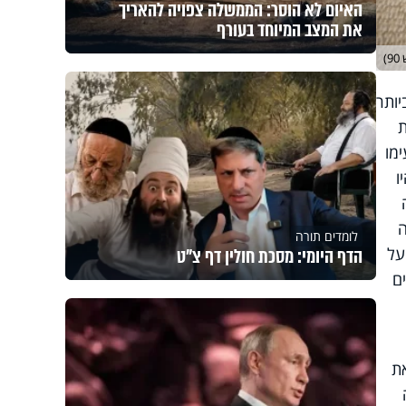
האיום לא הוסר: הממשלה צפויה להאריך
את המצב המיוחד בעורף
)
יותר
ת
מו
ו
ה
לומדים תורה
על
הדף היומי: מסכת חולין דף צ"ט
ם
ת