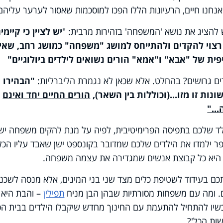
נחנו חיים, הרעיונות הללו הפכו למוסכמות שאסור לערער עליהם
 להציג את נושא 'המשפחה' בזהירות מרבית: "
יש
לציין כי קיימי
רצוי להקדים
ולהתייחס למושג "משפחה" כמושג רחב, שאינ
ית של "אבא" ו"אמא" הורים נשואים לילדים ביולוגיים"
רים גרושים? בהחלט. אלא שכאן לא נגמרת הליברליות:
"הבהירו
ות זו מזו...(וכוללות בין השאר)
,
הורים החיים יחד ואינם
..."
ד שלכם בתפיסה הפרימיטיבית, לפיה על מנת להקים משפחה יש
ר ילמדו את הילדים שלכם שמדובר בקונספט ישן שאבד עליו הכל
חה היא כל קבוצת אנשים שמגדירה את עצמה משפחה.
כם בעידוד לשטיפת כלים מצד שני בני המינים, אלא מנסה לשכנע
. ומה עם משפחות מסורתיות שבהן הבן מניח
תפילין
– והבת היא ז
שיו להתחיל להתעמת עם החינוך מחדש שיקבלו הילדים בבית הס
שות הכל'?