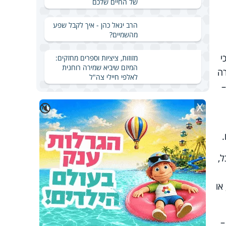
של החיים שלכם
הרב יגאל כהן - איך לקבל שפע
מהשמיים?
י
מזוזות, ציציות וספרים מחזקים:
המיזם שיביא שמירה רוחנית
רה
לאלפי חיילי צה"ל
–
X
🔇
,
או
–