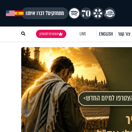
מתחזקים? דברו איתנו
צור קשר
ENGLISH
LIVE
הצטרפו למועדון