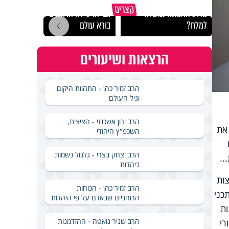
קצרים
מדוע האמונה נמשלה
גם ׳הרע׳ זה הרחמים של
האם מ
למלח?
בורא עולם
בשבת
הרצאות ושיעורים
הרב זמיר כהן - התהוות היקום
וגיל העולם
הרב ירון אשכנזי - הציצית,
את
השכפ"ץ היהודי
הרב יצחק בצרי - גלגול נשמות
..
ביהדות
ות
הרב זמיר כהן - הכוחות
כני
הרוחניים שבאדם על פי היהדות
ות
הרב שניר גואטה - ההזדמנות
רי