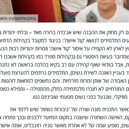
(צילום אילוסטרציה: פלאש 90
ם רק מחזק את ההבנה שיש אג'נדה ברורה מאד – ובלתי יהודית ב
ים התלמידים לנושא 'קול אישה': בניגוד למקובל בקהילות הדתיו
 לארץ לא הקפידו על איסור 'קול אישה' וזמרות יהודיות רבות הנעי
מדובר בעיוות היסטורי גס (בקהילות ספרד כמו בקהילות אשכנז הי
חרת, אבל בוודאי שאף קהילה עם רב בקיא בהלכה בראשה לא נתנה
 בעניין האזנה לשירת נשים), התלמידים נרתמים להערצת פועל
האבודה של אותן זמרות מזרחיות. והם נחשפים למחאות לוהטות 
ים המזרחיים לא חוברו מלכתחילה כחלק מהתפילה – וממילא כפופי
מוזיקלי, שננעל בפני נשים מטעמי שוביניזם נטו.
כאשר התכנית מונה שורה של 'גיבורות נשיות' שיש ללמד את
רקס, האישה השחורה שישבה במקום המיועד ללבנים ובכך פתחה א
ישים, מופיע שמה של לא אחרת מאשר טניה רוזנבליט, אותה אישה