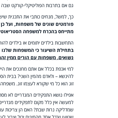
גם אם בתרבות הפוליטיקלי-קורקט שבה א
כך, למשל, מנחים כותבי את התכנית שיש
פורמטים שונים של משפחות, ועל כן 
מתייחס בהכרח למשפחה
הסטריאוטיפ
התחשבות בילדים יתומים או בילדים להו
בתחילת השיעור כי המשפחות שלנו שונ
נשואים, משפחות עם הורים
ממין זהה
למי אכפת בכלל אם אתם מחנכים את היל
להינשא – ולאדם מהמין השני? בבית הספ
זוג הוא כל מי שקורא לעצמו זוג. משפ
אפילו נושא התפקידים המגדריים לא מסת
למעשה אין כלל מקום לתפקידים מגדריים
שמדליקה נרות שבת? האם הן צריכות עכ
שטוען ש'כל אחד מהמינים יכול וצריך לע