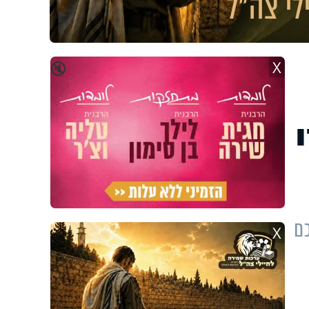
X
🔇
ם
X