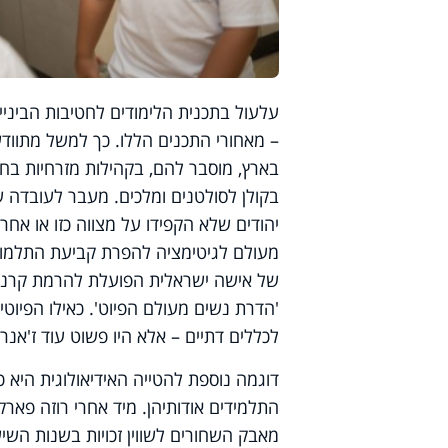
עלעול בתכנית הלימודים לחטיבות הביניי
– מאחורי התכנים הללו. כך למשל מתוודע
בארץ, מוסבר להם, בקהילות מזרחיות בחוץ
בקולן לסולטנים ומלכים. מעבר לעובדה ש
יהודים שלא הקפידו על מצווה כזו או א
מעולם לגיטימציה להפרת קביעת התלמוד
של אישה ישראלית הפועלת להרמת קרנן 
'הדרת נשים מעולם הפיוט'. כאילו הפיוט
לכללים דתיים – אלא היו פשוט עוד ז'אנר 
דוגמה נוספת להטייה האידיאולוגית היא 
התלמידים אודותיהן. מיד אחרי רוזה פא
מאבק השחורים לשווין זכויות בשנות הש