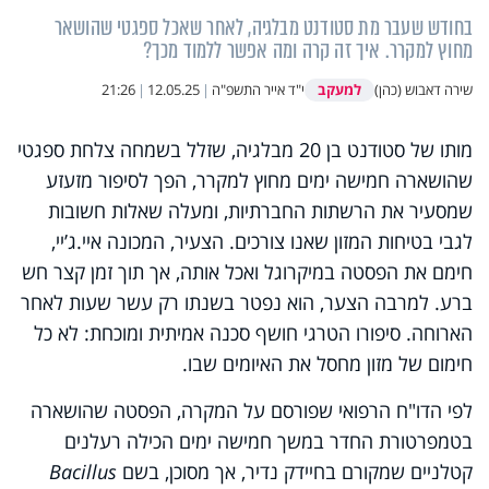
בחודש שעבר מת סטודנט מבלגיה, לאחר שאכל ספגטי שהושאר
מחוץ למקרר. איך זה קרה ומה אפשר ללמוד מכך?
למעקב
שירה דאבוש (כהן)
י"ד אייר התשפ"ה
|
12.05.25
|
21:26
מותו של סטודנט בן 20 מבלגיה, שזלל בשמחה צלחת ספגטי
שהושארה חמישה ימים מחוץ למקרר, הפך לסיפור מזעזע
שמסעיר את הרשתות החברתיות, ומעלה שאלות חשובות
לגבי בטיחות המזון שאנו צורכים. הצעיר, המכונה איי.ג’יי,
חימם את הפסטה במיקרוגל ואכל אותה, אך תוך זמן קצר חש
ברע. למרבה הצער, הוא נפטר בשנתו רק עשר שעות לאחר
הארוחה. סיפורו הטרגי חושף סכנה אמיתית ומוכחת: לא כל
חימום של מזון מחסל את האיומים שבו.
לפי הדו"ח הרפואי שפורסם על המקרה, הפסטה שהושארה
בטמפרטורת החדר במשך חמישה ימים הכילה רעלנים
קטלניים שמקורם בחיידק נדיר, אך מסוכן, בשם
Bacillus