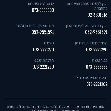
יעוץ לנשים בטהרת המשפחה -
קו ההלכה הידברות
מתחברות
073-3333300
02-6301516
יעוץ תמיכה וסיוע לנשים בהריון
דיווח וסיוע במקרי התבוללות
052-9551591
052-9551591
הזמנת חוגי בית (בחינם)
נופשים
073-2221270
073-2221290
ממיר צופיה
הידברות שופס
073-2221250
073-3333333
נופשים וסמינרים בחו"ל
073-2221202
אתר הידברות החדש מוקדש לע"נ כלאפו גדעון רובין בן שרינה ז"ל. נתרם