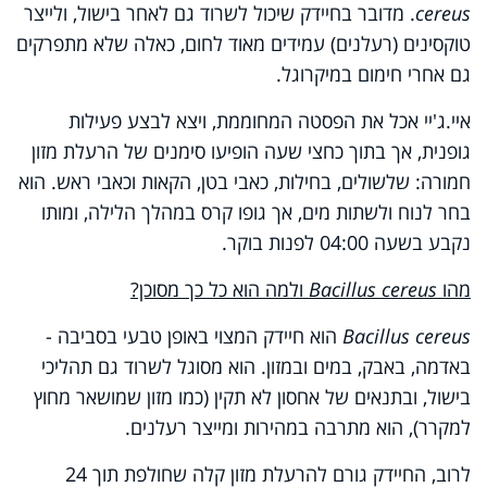
cereus
. מדובר בחיידק שיכול לשרוד גם לאחר בישול, ולייצר
טוקסינים (רעלנים) עמידים מאוד לחום, כאלה שלא מתפרקים
גם אחרי חימום במיקרוגל.
איי.ג'יי אכל את הפסטה המחוממת, ויצא לבצע פעילות
גופנית, אך בתוך כחצי שעה הופיעו סימנים של הרעלת מזון
חמורה: שלשולים, בחילות, כאבי בטן, הקאות וכאבי ראש. הוא
בחר לנוח ולשתות מים, אך גופו קרס במהלך הלילה, ומותו
נקבע בשעה 04:00 לפנות בוקר.
מהו
Bacillus cereus
ולמה הוא כל כך מסוכן?
Bacillus cereus
הוא חיידק המצוי באופן טבעי בסביבה -
באדמה, באבק, במים ובמזון. הוא מסוגל לשרוד גם תהליכי
בישול, ובתנאים של אחסון לא תקין (כמו מזון שמושאר מחוץ
למקרר), הוא מתרבה במהירות ומייצר רעלנים.
לרוב, החיידק גורם להרעלת מזון קלה שחולפת תוך 24