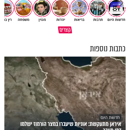
חדשות היום
תרבות
בריאות
יהדות
מגזין
משפחה
רץ ברשת
פותחים פתח קטן - ומקבלים עול
קצרים
תשתמש באהבה של השם לטובתך
עצום
כתבות נוספות
חדשות היום
איראן מתעקשת: אוניות שיעברו במצר הורמוז ישלמו