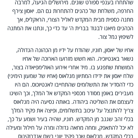
שהתחרו בענפי ספורט שונים. מירושלים הגיעה, למרבה
החרפה, משלחת של כהנים להתחרות גם הם. יאסון צירף
מתנה כספית מבית המקדש לאליל הצורי, הראקליס, אך
הכהנים מיאנו לבגוד בברית ה' עד כדי כך, ונתנו את המתנה
לשיפוץ נמל צור.
אחיו של יאסון, חוניו, שהודח על ידיו מן הכהונה הגדולה,
נשאר באנטיוכיה. הוא חשש מזרועו הארוכה של אחיו
המושחת שתפגע בו. מיד אחרי אירוע האולימפיאדה בצור,
שלח יאסון את ידידו המתיוון מנלאוס (אחיו של שמעון הימיני)
כדי להסדיר את התשלומים שהתחייבו לאנטיוכוס. הם היו
מעבירים באופן מסודר מכספי המקדש אל המלך, וכך השיגו
לעצמם את השליטה ביהודה. באותה נסיעה היה מנלאוס
צריך להתנצל על עיכוב בתשלומים, ופיצה את פקיד המלך
בכלי זהב שגנב מן המקדש. חוניו, שהיה בעיר ושמע על כך,
לא יכל להתאפק, ומחה מחאה גדולה ומרה על חילול ומעילה
בכלי המקדש. מנלאוס שכר פקיד יווני בשם אנדרוקינוס