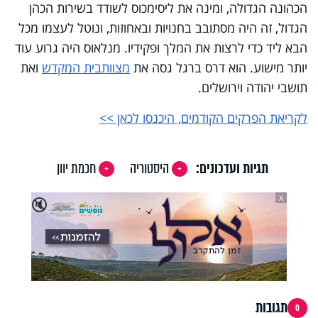
הכהונה הגדולה, ומינה את ליסימכוס לשודד בשירות הכהן
הגדול, זה היה מסתובב בחנויות ובאחוזות, ונוטל לעצמו מכל
הבא ליד כדי לרצות את המלך ופקידיו. מנלאוס היה גרוע עוד
יותר מישוע. הוא דרס ברגל גסה את
מצוות
בית המקדש
ואת
תושבי יהודה וירושלים.
לקריאת הפרקים הקודמים, היכנסו לכאן >>
תגיות ועדכונים:
היסטוריה
חכמת יוון
X
🔇
תגובות
0