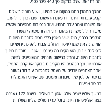
ותמורת זאת ישלם במקום סך 440 כיכר כסף.
המלך החמדן חתם במקום על המינוי, וישוע חזר לירושלים
וקבע עובדות. היתה זו הפעם הראשונה שבה כהן גדול עזב
את משרתו ואחר עלה תחתיו, ועוד בנסיבות מחפירות שכאלו.
מלבד חילול משרת הכהונה הגדולה והפיכתה למשרה
הנקנית בכסף, היה ישוע באופן כללי נוטה לתרבות היוונית.
הוא שינה את שמו ליאסון, והחל בהכנות להפיכת ירושלים
ל"פוליס" יוונית. הוא הקים בה גימנסיון ואפביון, מוסדות חינוך
לתרבות היוונית, והחל ברישום אזרחים המעוניינים להיות
אזרחי יוון. וכך הכהנים היו מקריבים בבוקר את קרבן התמיד,
ואחר הצהריים יורדים אל העמק למרגלות עיר דוד (באזור
בריכת הסולטן של ימינו) ומתאמנים שם אימוני התעמלות
בחוסר צניעות.
במשך שלש שנים שלט יאסון בירושלים. בשנת 172 נערכה
בצור אולימפיאדה יוונית, וכל ערי הפוליס שלחו משלחות