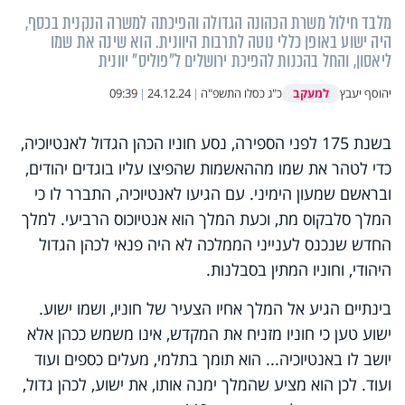
מלבד חילול משרת הכהונה הגדולה והפיכתה למשרה הנקנית בכסף,
היה ישוע באופן כללי נוטה לתרבות היוונית. הוא שינה את שמו
ליאסון, והחל בהכנות להפיכת ירושלים ל"פוליס" יוונית
למעקב
יהוסף יעבץ
כ"ג כסלו התשפ"ה
|
24.12.24
|
09:39
בשנת 175 לפני הספירה, נסע חוניו הכהן הגדול לאנטיוכיה,
כדי לטהר את שמו מההאשמות שהפיצו עליו בוגדים יהודים,
ובראשם שמעון הימיני. עם הגיעו לאנטיוכיה, התברר לו כי
המלך סלבקוס מת, וכעת המלך הוא אנטיוכוס הרביעי. למלך
החדש שנכנס לענייני הממלכה לא היה פנאי לכהן הגדול
היהודי, וחוניו המתין בסבלנות.
בינתיים הגיע אל המלך אחיו הצעיר של חוניו, ושמו ישוע.
ישוע טען כי חוניו מזניח את המקדש, אינו משמש ככהן אלא
יושב לו באנטיוכיה... הוא תומך בתלמי, מעלים כספים ועוד
ועוד. לכן הוא מציע שהמלך ימנה אותו, את ישוע, לכהן גדול,