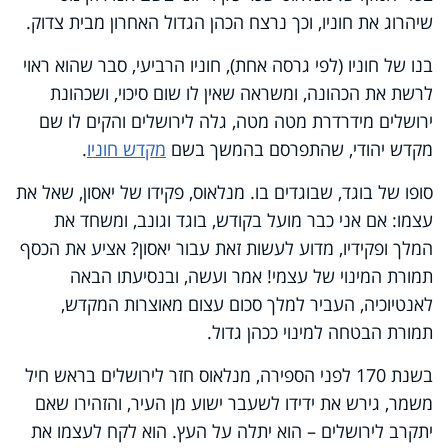
שיהרוג את חוניו, וכך נרצח הכהן הגדול האחרון מבית צדוק.
בנו של חוניו (לפי גרסה אחת), חוניו הרביעי, סבר שהוא ראוי
לרשת את הכהונה, ומשראה שאין לו שום סיכוי, ושכהונת
ירושלים מידרדרת מטה מטה, גלה לירושלים והקים לו שם
מקדש יהודי, שהתפרסם בהמשך בשם
מקדש חוניו
.
סופו של בוגד, שבוגדים בו. מנלאוס, פקידו של יאסון, שאל את
עצמו: אם אני כבר מועל בקודש, בוגד וגונב, ומשחד את
המלך ופקידיו, מדוע לעשות זאת עבור יאסון? אציע את הכסף
תמורת המינוי של עצמי! אמר ועשה, ובנסיעתו הבאה
לאנטיוכיה, העביר למלך סכום עצום מאוצרות המקדש,
תמורת הבטחה למינוי ככהן גדול.
בשנת 170 לפני הספירה, מנלאוס חזר לירושלים בראש חיל
משמר, גירש את ידידו לשעבר ישוע מן העיר, והזהירו שאם
יתקרב לירושלים – הוא יתלה על העץ. הוא לקח לעצמו את