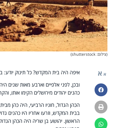
(צילום: shutterstock)
א
איפה היה בית המקדש? כל תינוק יודע: בי
א
ובכן, לפני אלפיים וארבע מאות שנים היה
פייסבוק
כהנים יהודים מירושלים הקימו אותו, והקרי
הכהן הגדול, חוניו הרביעי, היה כהן מבית
הדפסה
בבית המקדש, וזרעו אחריו היו כהנים גד
הראשון. יהושע בן שריה היה הכהן הגדול 
ווטסאפ