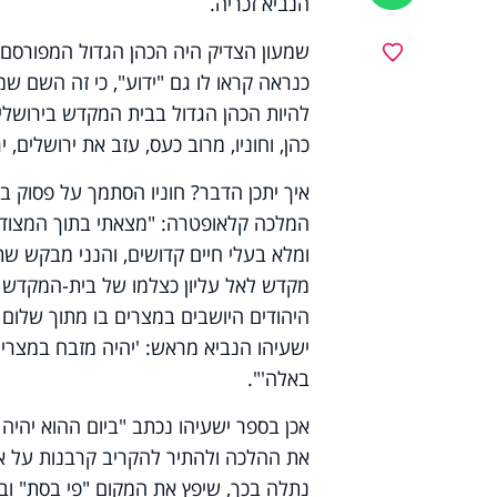
הנביא זכריה.
שמעון הצדיק היה הכהן הגדול המפורסם
מועדפים
כנראה קראו לו גם "ידוע", כי זה השם שמו
להיות הכהן הגדול בבית המקדש בירושלים.
כהן, וחוניו, מרוב כעס, עזב את ירושלים,
איך יתכן הדבר? חוניו הסתמך על פסוק בס
המלכה קלאופטרה: "מצאתי בתוך המצודה,
ומלא בעלי חיים קדושים, והנני מבקש שת
מקדש לאל עליון כצלמו של בית-המקדש ביר
היהודים היושבים במצרים בו מתוך שלום 
ישעיהו הנביא מראש: 'יהיה מזבח במצרים
באלה'".
אכן בספר ישעיהו נכתב "ביום ההוא יהיה 
את ההלכה ולהתיר להקריב קרבנות על אדמת
נתלה בכך, שיפץ את המקום "פי בסת" ו