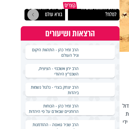
קצרים
מדוע האמונה נמשלה
גם ׳הרע׳ זה הרחמים של
האם מ
למלח?
בורא עולם
בשבת
הרצאות ושיעורים
הרב זמיר כהן - התהוות היקום
וגיל העולם
הרב ירון אשכנזי - הציצית,
השכפ"ץ היהודי
הרב יצחק בצרי - גלגול נשמות
ביהדות
דול
הרב זמיר כהן - הכוחות
הרוחניים שבאדם על פי היהדות
ת
די
הרב שניר גואטה - ההזדמנות