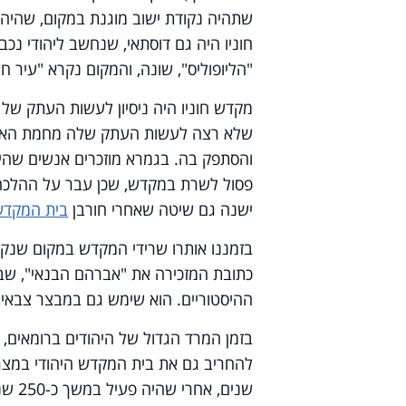
שתהיה נקודת ישוב מוגנת במקום, שהיה ע
חוניו היה גם דוסתאי, שנחשב ליהודי נכב
"הליופוליס", שונה, והמקום נקרא "עיר חונ
מקדש חוניו היה ניסיון לעשות העתק של
שלא רצה לעשות העתק שלה מחמת האיסור 
והסתפק בה. בגמרא מוזכרים אנשים שהיו מ
פסול לשרת במקדש, שכן עבר על ההלכה. ע
ישנה גם שיטה שאחרי חורבן
בית המקדש
בזמננו אותרו שרידי המקדש במקום שנקרא
כתובת המזכירה את "אברהם הבנאי", שב
ההיסטוריים. הוא שימש גם במבצר צבאי, 
בזמן המרד הגדול של היהודים ברומאים,
להחריב גם את בית המקדש היהודי במצרים
שנים, אחרי שהיה פעיל במשך כ-250 שנים.