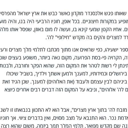
 שאותו פגש אלכסנדר מוקדון כאשר כבש את ארץ ישראל מהפרסים
פיע במקורות חיצוניים. בכל אופן, חוניו הרביעי היה בנו, והיה מו
 אחיו הקטן שמעי קינא בו, ועשה לו מום באוזן, שפסל אותו מלהי
 ירד למצרים והקים בה מקדש "חילופי" לה'.
פר ישעיהו, כפי שרואים אנו מתוך מכתבו לתלמי מלך מצרים ורעיי
 הקרויה פי-בסת הפרועה, מקום נאה ביותר, משופע בעצים שוני
ינתן לי רשות לטהר את המקום הזה, שהוא הפקר וחורבה, ולבנותו
ושלים וכמידותיו, למענך ולמען אשתך וילדיך, בשביל שיכולו
ביניהם לבין עצמם ולעבוד (את האלוהים) למענך. שכן הגיד זאת
 לה' אלוהים", וניבא על המקום הזה דברים רבים אחרים כיוצא
מזבח לה' בתוך ארץ מצרים", אבל הוא לא התכוון בנבואתו זו לשנו
 נכר. הוא התנבא על מצב מסוים, ואין בדברים ציווי. אך חוניו
בנה שם מקדש מפואר. תלמי המלך תמך ביזמה, משום שהוא רצה