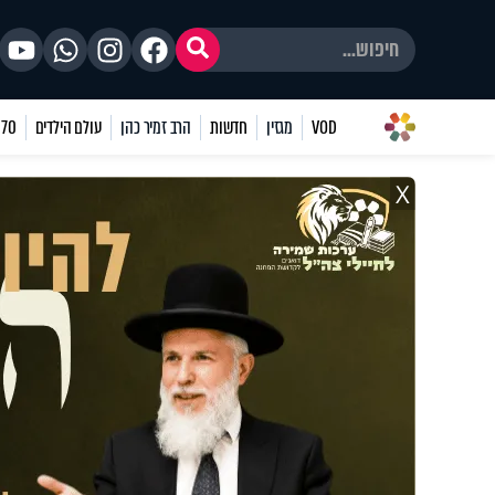
VOD
מגזין
חדשות
הרב זמיר כהן
עולם הילדים
70 שאלות
X