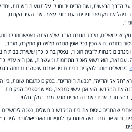
ל הדרך הראשית, ושהיהודים ידווחו לו על תנועות חשודות. יחד 
ד וניהל את מקדש חוניו יחד עם חוניו עצמו. שם העיר הקודם,
יו".
 מקדש ירושלים, מלבד מנורת הזהב שלא היתה באפשרותו לבנות, 
בתורה. הוא הכין בכל אופן מנורה תלויה מן התקרה, מזהב,
נדבים מנחות ל"בית חוניו", ונפסק בה כי כהן ששירת בבית חוניו
ם זאת, הוא רשאי לאכול מתרומות ומעשרות, שכן הוא עדיין כהן
בירושלים מותר להקריב בבית חוניו. אמנם שיטה זו נדחתה בגמ
 "תל אל יהודיה", "גבעת היהודים". במקום כתובות שונות, בין 
נה את המקדש. הוא אכן עשוי כמבצר, כפי שמספרים המקורות
ובהזדמנות אחת יושביו היהודים מנעו מרד במלך תלמי.
 אחרי שהחריב טיטוס את בית המקדש בירושלים, נפנה לירושלים
, והוא אכן חרב והיה שומם עד לחפירות הארכיאולוגיות לפני כמ