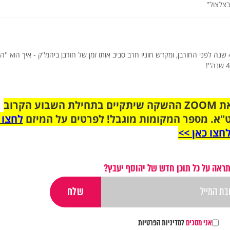
אם חוניו היה בנו של שמעון הצדיק, שחי כ 400 שנה לפני החורבן, ומקדש חוניו חרב סביב אותו זמן של חורבן ביהמ''ק - איך הוא ''
הצטרפו לקבוצת הוואטסאפ לקראת ZOOM ההשקה שיתקיים בתחילת השבוע הקרוב
"א. מספר המקומות מוגבל! לפרטים על המיזם
לחצו 
חצו כאן >>
ראה על כל תוכן חדש של יהוסף יעבץ?
אני מסכים
למדיניות הפרטיות