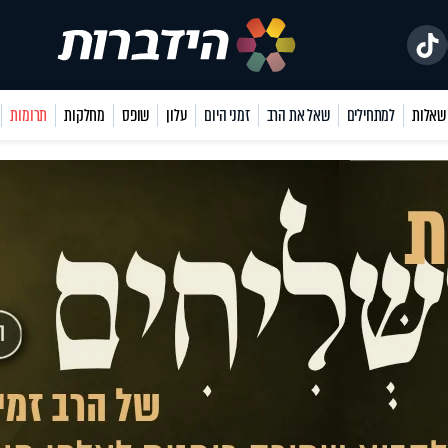
למתחילים
שאל את הרב
זמני היום
עלון
שופס
מחלקות
תרומות