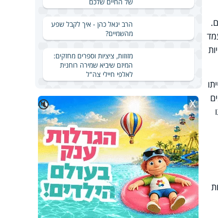
של החיים שלכם
.
הרב יגאל כהן - איך לקבל שפע
מהשמיים?
עמד
ות
מזוזות, ציציות וספרים מחזקים:
המיזם שיביא שמירה רוחנית
לאלפי חיילי צה"ל
תו
ם
X
🔇
ת