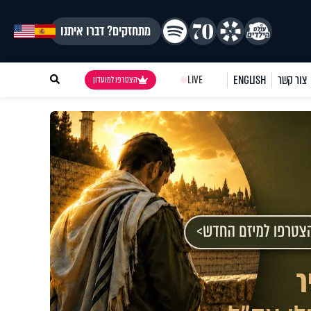
מתחזקים? דברו איתנו
צור קשר
ENGLISH
LIVE
הצטרפו למועדון