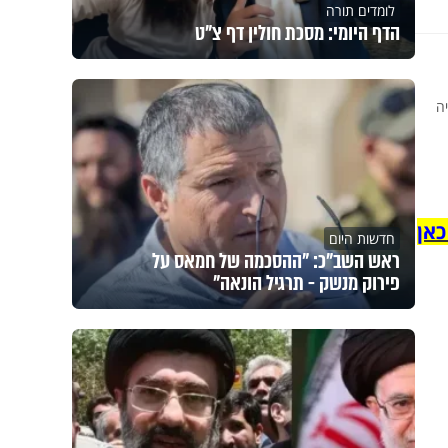
לומדים תורה
הדף היומי: מסכת חולין דף צ"ט
היה
כאן
חדשות היום
ראש השב"כ: "ההסכמה של חמאס על
פירוק מנשק - תרגיל הונאה"