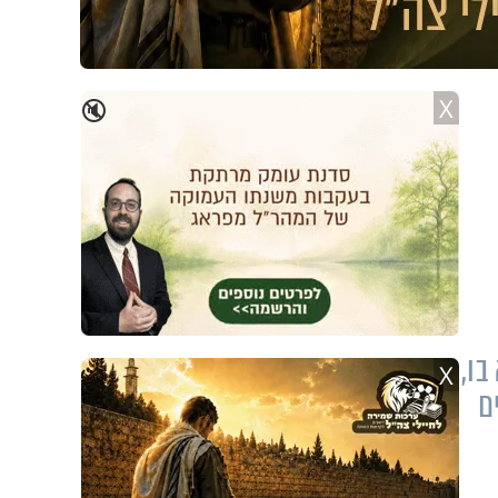
X
🔇
בו,
X
ם