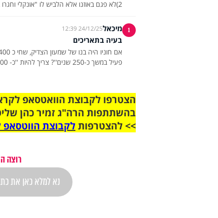
2)לא פגם באוזנו אלא הלביש לו "אונקלי וחגרו בצלצול"
מיכאל
24/12/25 12:39
1
בעיה בתאריכים
פעיל במשך כ-250 שנים''? צריך להיות ''כ- 400 שנה''!
בהשתתפות הרה"ג זמיר כהן שליט
>> להצטרפות
לקבוצת הווטסאפ ל
רוצה הת