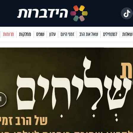
למתחילים
שאל את הרב
זמני היום
עלון
שופס
מחלקות
תרומות