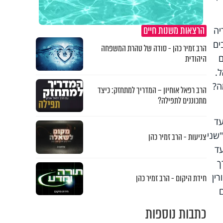
הרצאות משנות חיים
יה
ים
הרב זמיר כהן - סודה של טהרת המשפחה
ם
היהודית
ל.
ה?
הרב רפאל אוחיון – המדריך למתחזק: כיצד
מתכוננים לתפילה?
עד
"שני
צניעות - הרב זמיר כהן
עד
ך
ין
חידת היקום - הרב זמיר כהן
כתבות נוספות