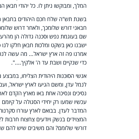
המלך, ומבוקשו ניתן לו. כל יהודי חבאן הם
בשנת תש"ה שלח חכם היהודים בחבאן מכתב
חבאני דורש שלומכך, ולאחר דרוש שלומכם
שם בעוגמת נפש וסכנה גדולה הן מהרעב ו
ישבנו כאן בשקט ומלכות חבאן חלקו לנו כ
אמרנו פה זה ארץ ישראל... מה עשה לנו 
כדי שנקיים ושבת עד ה' אלקיך....".
אנשי הסוכנות היהודית הצליחו, במבצע מ
לנמל עדן, ומשם הגיעו לארץ ישראל, ועם 
נסיכים ונסיכה אחת באו מארץ הקדם לארץ 
עכשיו שמעו רק יחידי הסגולה על קיומם 
המדבר לעדן. בבואם לארץ עוררו סקרנות ר
המצוידים בנשק ויודעים צחצוח חרבות ל
דורשי שלומם? והם משיבים שיש להם שני 