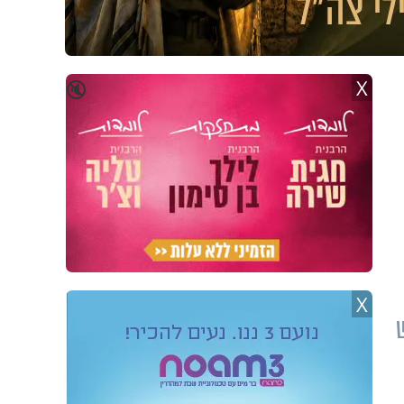
X
🔇
X