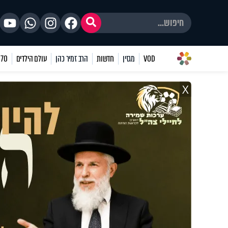
VOD
מגזין
חדשות
הרב זמיר כהן
עולם הילדים
70 שאלות
X