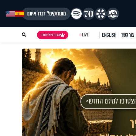
מתחזקים? דברו איתנו
צור קשר
ENGLISH
LIVE
הצטרפו למועדון