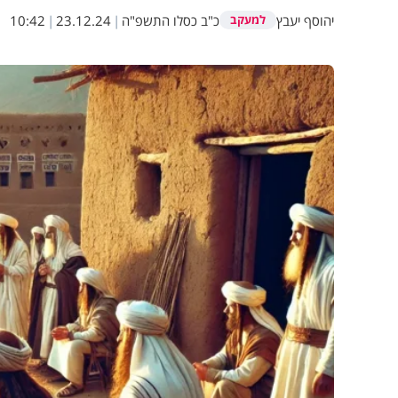
יהוסף יעבץ
כ"ב כסלו התשפ"ה
|
23.12.24
|
10:42
למעקב