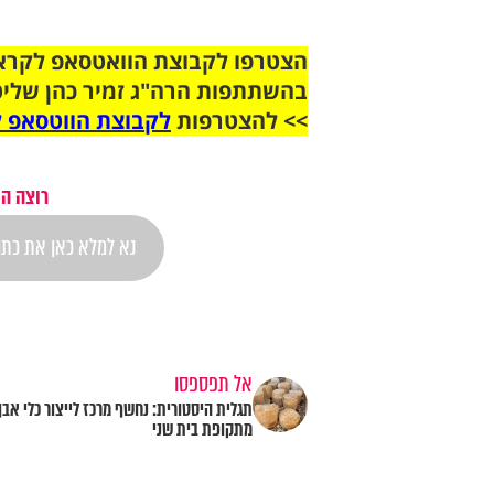
בהשתתפות הרה"ג זמיר כהן שליט
>> להצטרפות
לקבוצת הווטסאפ ל
רוצה הת
אל תפספסו
תגלית היסטורית: נחשף מרכז לייצור כלי אבן
מתקופת בית שני