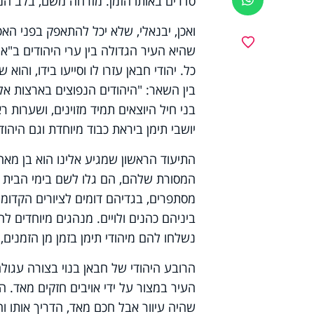
סדרים באותו הזמן. מזרחה משם, בלב המדבר
ואכן, יבנאלי, שלא יכל להתאפק בפני האפש
מועדפים
שהיא העיר הגדולה בין ערי היהודים ב"א
כל. יהודי חבאן עזרו לו וסייעו בידו, והוא
בין השאר: "היהודים הנפוצים בארצות אל
בני חיל היוצאים תמיד מזוינים, ושערות 
יושבי תימן ביראת כבוד מיוחדת וגם היהו
התיעוד הראשון שמגיע אלינו הוא בן מאה
המסורת שלהם, הם גלו לשם בימי הבית ה
מסתפרים, בגדיהם דומים לציורים הקדומי
ביניהם כהנים ולויים. מנהגים מיוחדים ל
נשלחו להם מיהודי תימן בזמן מן הזמנים,
הרובע היהודי של חבאן בנוי בצורה עגול
העיר במצור על ידי אויבים חזקים מאד. ה
שהיה עיוור אבל חכם מאד, הדריך אותו וה