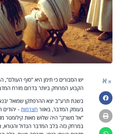
א
יש הסבורים כי תימן היא "סוף העולם", ה
א
הקבוע המרוחק ביותר בדרום מזרח המדב
פייסבוק
בשנת תרע"ב יצא ההרפתקן שמואל יבנאלי
בעומק המדבר, באזור
חצרמות
- יהודים ה
הדפסה
במרחק כזה בלב המדבר הגדול והנורא, ה
ווטסאפ