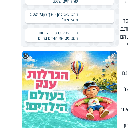
.
של החיים שלכם
הרב יגאל כהן - איך לקבל שפע
מהשמיים?
סר
תב,
הרב יצחק פנגר - הכוחות
שהם
המניעים את האדם בחיים
X
🔇
נם
ר
יתה
ן