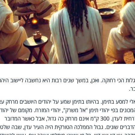
גלות הכי רחוקה. ואכן, במשך שנים רבות היא נחשבה ליישוב היהוד
ר.
 למסע בתימן. בהיותו בתימן שמע על יהודים היושבים מרחק עצ
מכונים בפי יהודי תימן "אל משרק", יהודי המזרח. מקומם של יהודי
"אל משרק" היה שלוש מאות קילומטר מזרחית לעדן. 300 ק"מ אינם מרחק כה גדול, אבל כאשר המדובר
דברים שונים. גבול הממלכה הטורקית היה העיר עדן, שבה שלטו