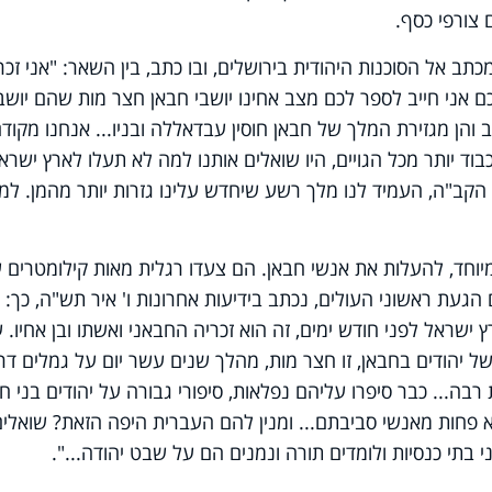
 צורפי כסף.
 אל הסוכנות היהודית בירושלים, ובו כתב, בין השאר: "אני זכר
 אני חייב לספר לכם מצב אחינו יושבי חבאן חצר מות שהם יושב
הן מגזירת המלך של חבאן חוסין עבדאללה ובניו... אנחנו מקוד
בוד יותר מכל הגויים, היו שואלים אותנו למה לא תעלו לארץ ישרא
הקב"ה, העמיד לנו מלך רשע שיחדש עלינו גזרות יותר מהמן. למ
יוחד, להעלות את אנשי חבאן. הם צעדו רגלית מאות קילומטרים 
הגעת ראשוני העולים, נכתב בידיעות אחרונות ו' איר תש"ה, כך: 
ישראל לפני חודש ימים, זה הוא זכריה החבאני ואשתו ובן אחיו. 
של יהודים בחבאן, זו חצר מות, מהלך שנים עשר יום על גמלים דר
בה... כבר סיפרו עליהם נפלאות, סיפורי גבורה על יהודים בני חור
א פחות מאנשי סביבתם... ומנין להם העברית היפה הזאת? שואלים
בתי כנסיות ולומדים תורה ונמנים הם על שבט יהודה...".