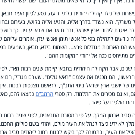
, אין דין ואין דיין. כל מי שאינו מוסלמי ועובר שם, עשוי להישדד
רות של גילוי קהילה יהודית בלתי ידועה, נסע לכיוון העיר חבאן,
ל משרק". הוא נשדד בדרך אליה, והגיע אליה בקושי, בעירום ובחו
 שלח איגרת ליהודי ארץ ישראל, ובה תיאר את שראו עיניו. וכך הוא כו
ה נודעים לתהילה בפי כל אנשי תימן ואנשי עדן. אומרים עליהם 
ראשיהם הארוכות מגודלות פרא... השמות בידא, חבאן, נשמעים בפי
דים מתייחסים ככה אל יהודי המקומות ההם".
 שנים, אבל הקהילה היהודית בחבאן קיימת שנים רבות מאד. לפי
ראשון, והם מכנים את עצמם "ראש גולים". שערם מגודל, הם אי
ם של יושבי ארץ ישראל בימי התנ"ך, ולראשם מצנפות לבנות. אין
הם, ואינם מכירים את התלמוד. רק ספרי
הרמב"ם
נמצאו להם, כאש
 והם הולכים על פיהם.
ה סביב ארמון המלך. על פי המסורת החבאנית, לפני שנים רבות ה
מלך לא ידע כיצד לנהל את העיר מולם, ויהודי בשם סולימן החכם,
ציל את העיר, ובתמורה לכך ביקש לבנות רחוב ליהודים סביב ארמו