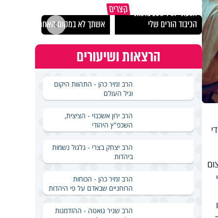
קצרים
הגעתי לגיל 108 בזכות
נבחר
הכיבוד הורים שלי
אשתך לא במקום האחרון
ישרא
הרצאות ושיעורים
הרב זמיר כהן - התהוות היקום
וגיל העולם
הרב ירון אשכנזי - הציצית,
השכפ"ץ היהודי
י
הרב יצחק בצרי - גלגול נשמות
ביהדות
ום
הרב זמיר כהן - הכוחות
הרוחניים שבאדם על פי היהדות
הרב שניר גואטה - ההזדמנות