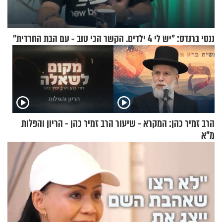
ננסי ברנדס: "יש לי 4 ילדים. הקשר הכי טוב - עם הבת החרדית"
הרב זמיר כהן: המקרא - שיעור
הרב זמיר כהן - הריון והפלות
מ"א