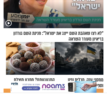
"לא רצו שאהבת השם ייצג את ישראל": חנינת השם גורדון
בריאיון מעורר השראה
מחסני ענק, מכלית נפט
התגעגעתם? מתכון מוצלח
X
וספינות: אוקראינה מרחיבה את
לכדורי שוקולד של פעם
התקיפות בעומק רוסיה