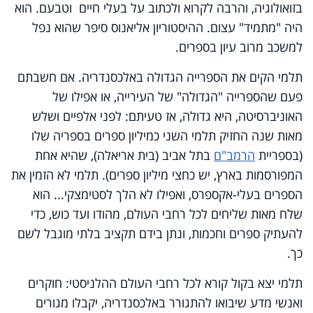
בזואולוגיה, והרבה לקרוא ולכתוב על בעלי חיים וטבעם. הוא
היה "מתמיד" עצום. ההיסטוריון אליאנוס סיפר שהוא נפל
למשכב מרוב עיון בספרים.
תלמי הקים את הספרייה הגדולה באלכסנדריה. אם חשבתם
פעם שהספרייה "הגדולה" של העירייה, או אפילו של
האוניברסיטה, היא גדולה, אז טעיתם: לפני אלפיים ושלש
מאות שנה החזיק תלמי השני כמיליון ספרים בספריה שלו
(בספריית
הרמב"ם
בתל אביב (בית אריאלה), שהיא אחת
המפורסמות בארץ, יש כחצי מיליון ספרים). תלמי לא הזמין את
הספרים בעלי-אקספרס, ואפילו לא הלך לסטימצקי... הוא
שלח מאות שליחים לכל רחבי העולם, מהודו ועד כוש, כדי
להעתיק ספרים וחכמות, ונתן בידם תקציב בלתי מוגבל לשם
כך.
תלמי יצא בקול קורא לכל רחבי העולם ההלניסטי: חוקרים
ואנשי מדע שיבואו להתגורר באלכסנדריה, יקבלו מגורים