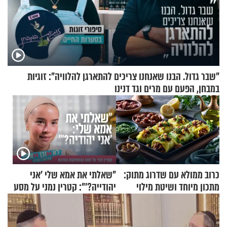
"שבר גדול. הבנו שאנחנו צריכים להתארגן להלוויה": זוגיות
במבחן, הפעם עם מרים וגד דנינו
כרוב ממולא עם שדרוג מתוק:
"שאלתי את אמא שלי 'אני
מתכון מיוחד ושיטת מילוי
יהודייה?'": קטרין נמני על מסע
שאתם חייבים לנסות
ההתחזקות המרגש