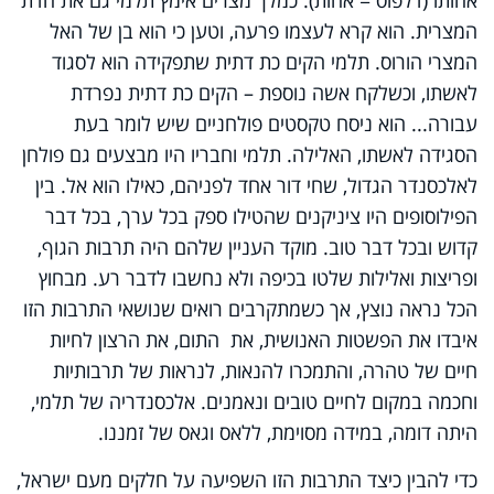
המצרית. הוא קרא לעצמו פרעה, וטען כי הוא בן של האל
המצרי הורוס. תלמי הקים כת דתית שתפקידה הוא לסגוד
לאשתו, וכשלקח אשה נוספת – הקים כת דתית נפרדת
עבורה... הוא ניסח טקסטים פולחניים שיש לומר בעת
הסגידה לאשתו, האלילה. תלמי וחבריו היו מבצעים גם פולחן
לאלכסנדר הגדול, שחי דור אחד לפניהם, כאילו הוא אל. בין
הפילוסופים היו ציניקנים שהטילו ספק בכל ערך, בכל דבר
קדוש ובכל דבר טוב. מוקד העניין שלהם היה תרבות הגוף,
ופריצות ואלילות שלטו בכיפה ולא נחשבו לדבר רע. מבחוץ
הכל נראה נוצץ, אך כשמתקרבים רואים שנושאי התרבות הזו
איבדו את הפשטות האנושית, את התום, את הרצון לחיות
חיים של טהרה, והתמכרו להנאות, לנראות של תרבותיות
וחכמה במקום לחיים טובים ונאמנים. אלכסנדריה של תלמי,
היתה דומה, במידה מסוימת, ללאס וגאס של זמננו.
כדי להבין כיצד התרבות הזו השפיעה על חלקים מעם ישראל,