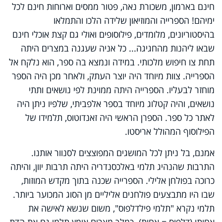
חינם בארמון, משכורת נאה, פטור ממסים וארוחות חינם לכל
ימיהם! הספרייה והמוזיאון שלידה הלכו והתמלאו
בהיסטוריונים, מלומדים, פילוסופים ואולי גם קצת אוכלי חינם
שבאו ליהנות מהחגיגה... כל אניה שעגנה במצרים היתה
תחת צו חיפוש מלכותי. במידה ונמצא בה ספר, הוא נלקח אל
הספרייה. צוות מיוחד היה יוצר העתק, ולאחר מכן היה הספר
מוחזר לבעליו. הספרייה היתה ממוינת לפי נושאים ותתי
נושאים, והיה קטלוג מיוחד בספר אלפביתי, שלפיו ניתן היה
לאתר כל ספר. הספרן הראשי היה זאנדוטוס, תלמידו של
הפילוסוף המהולל אריסטו.
אמנם, בל ניתן לכל המושגים המפוצצים לסנוור אותנו.
התרבות שהנהיג תלמי באלכסנדריה היתה תרבות יוון, והיתה
כרוכה בפולחן אלילי. הספרייה שכנה בתוך מקדש המוזות,
שבו היו מתבצעים פולחנים אליליים מן הסוג המכוער ביותר.
תלמי נקרא "תלמי פילדלפוס", משום שנשא לאישה את
אחותו (דלפוס = אחות). כמלך מצרים אימץ תלמי גם את הדת