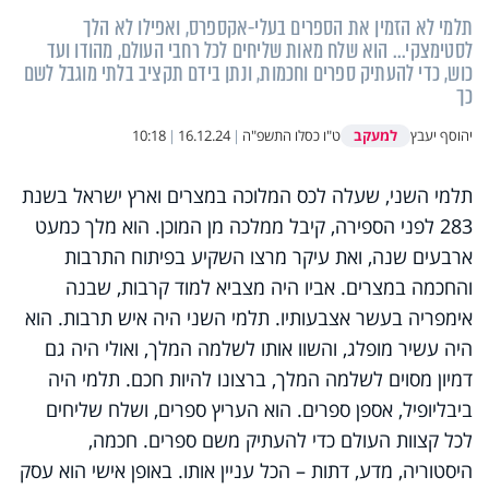
תלמי לא הזמין את הספרים בעלי-אקספרס, ואפילו לא הלך
לסטימצקי... הוא שלח מאות שליחים לכל רחבי העולם, מהודו ועד
כוש, כדי להעתיק ספרים וחכמות, ונתן בידם תקציב בלתי מוגבל לשם
כך
למעקב
יהוסף יעבץ
ט"ו כסלו התשפ"ה
|
16.12.24
|
10:18
תלמי השני, שעלה לכס המלוכה במצרים וארץ ישראל בשנת
283 לפני הספירה, קיבל ממלכה מן המוכן. הוא מלך כמעט
ארבעים שנה, ואת עיקר מרצו השקיע בפיתוח התרבות
והחכמה במצרים. אביו היה מצביא למוד קרבות, שבנה
אימפריה בעשר אצבעותיו. תלמי השני היה איש תרבות. הוא
היה עשיר מופלג, והשוו אותו לשלמה המלך, ואולי היה גם
דמיון מסוים לשלמה המלך, ברצונו להיות חכם. תלמי היה
ביבליופיל, אספן ספרים. הוא העריץ ספרים, ושלח שליחים
לכל קצוות העולם כדי להעתיק משם ספרים. חכמה,
היסטוריה, מדע, דתות – הכל עניין אותו. באופן אישי הוא עסק