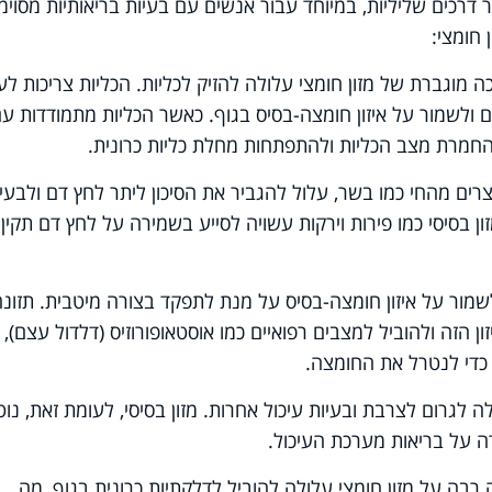
דרכים שליליות, במיוחד עבור אנשים עם בעיות בריאותיות מסוימו
 חומצי:
ה מוגברת של מזון חומצי עלולה להזיק לכליות. הכליות צריכות לע
ולשמור על איזון חומצה-בסיס בגוף. כאשר הכליות מתמודדות ע
החמרת מצב הכליות ולהתפתחות מחלת כליות כרונית.
וצרים מהחי כמו בשר, עלול להגביר את הסיכון ליתר לחץ דם ולבעי
ן בסיסי כמו פירות וירקות עשויה לסייע בשמירה על לחץ דם תקין
לשמור על איזון חומצה-בסיס על מנת לתפקד בצורה מיטבית. תזונה
 הזה ולהוביל למצבים רפואיים כמו אוסטאופורוזיס (דלדול עצם),
כדי לנטרל את החומצה.
לה לגרום לצרבת ובעיות עיכול אחרות. מזון בסיסי, לעומת זאת, נו
רה על בריאות מערכת העיכול.
 רבה על מזון חומצי עלולה להוביל לדלקתיות כרונית בגוף, מה