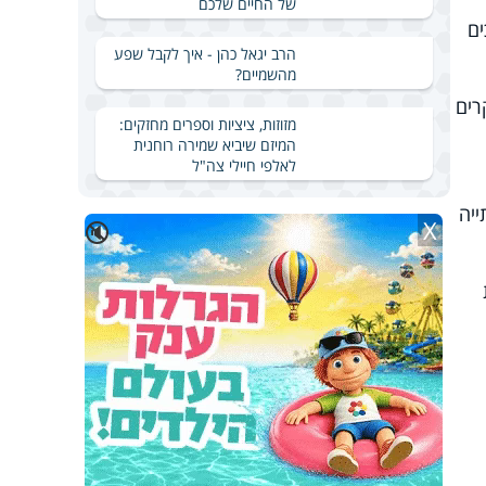
של החיים שלכם
ים
הרב יגאל כהן - איך לקבל שפע
מהשמיים?
רים
מזוזות, ציציות וספרים מחזקים:
המיזם שיביא שמירה רוחנית
לאלפי חיילי צה"ל
ה לשתייה
X
🔇