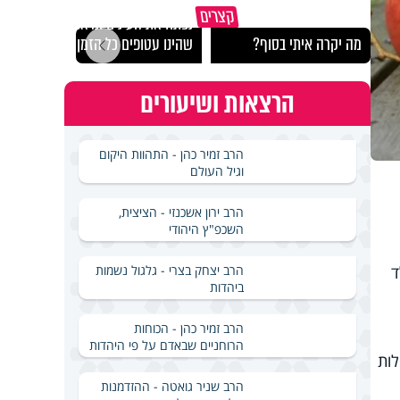
"הגמג
קצרים
נפתח את העינים ונראה
ישרא
מה יקרה איתי בסוף?
שהינו עטופים כל הזמן
שלא 
הרצאות ושיעורים
הרב זמיר כהן - התהוות היקום
וגיל העולם
הרב ירון אשכנזי - הציצית,
השכפ"ץ היהודי
הרב יצחק בצרי - גלגול נשמות
ד
ביהדות
הרב זמיר כהן - הכוחות
הרוחניים שבאדם על פי היהדות
ות
הרב שניר גואטה - ההזדמנות