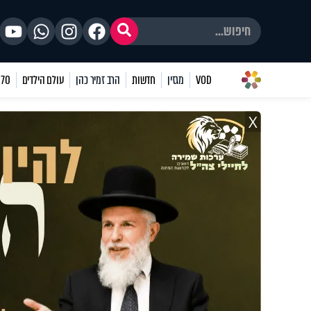
VOD
מגזין
חדשות
הרב זמיר כהן
עולם הילדים
70 שאלות
X