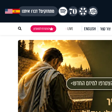
מתחזקים? דברו איתנו
צור קשר
ENGLISH
LIVE
הצטרפו למועדון