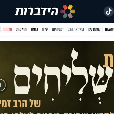
למתחילים
שאל את הרב
זמני היום
עלון
שופס
מחלקות
תרומות