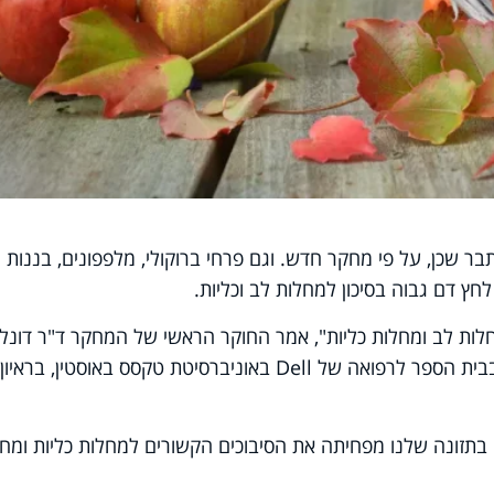
 שכן, על פי מחקר חדש. וגם פרחי ברוקולי, מלפפונים, בננות
חץ דם גבוה בסיכון למחלות לב וכליות.
חלות לב ומחלות כליות", אמר החוקר הראשי של המחקר ד"ר דונל
ווסון, פרופסור במחלקה לרפואה פנימית בבית הספר לרפואה של Dell באוניברסיטת טקסס באוסטין, בראיון
זונה שלנו מפחיתה את הסיבוכים הקשורים למחלות כליות ומחל