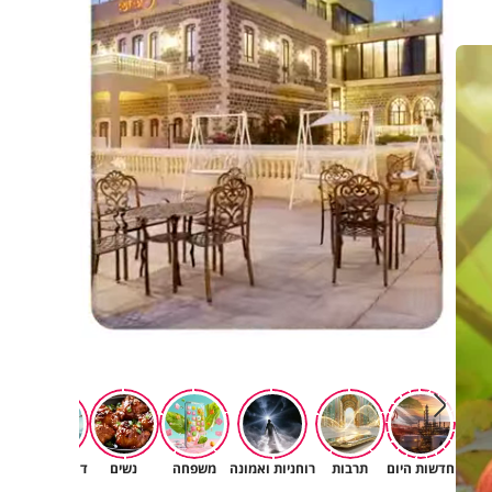
חדשות היום
תרבות
רוחניות ואמונה
משפחה
נשים
דעות וטורים