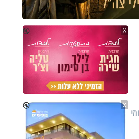
X
🔇
X
🔇
מי