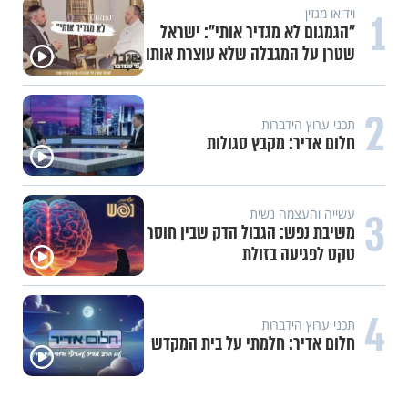
1
וידיאו מגזין
"הגמגום לא מגדיר אותי": ישראל
שטרן על המגבלה שלא עוצרת אותו
2
תכני ערוץ הידברות
חלום אדיר: מקבץ סגולות
3
עשייה והעצמה נשית
משיבת נפש: הגבול הדק שבין חוסר
טקט לפגיעה בזולת
4
תכני ערוץ הידברות
חלום אדיר: חלמתי על בית המקדש