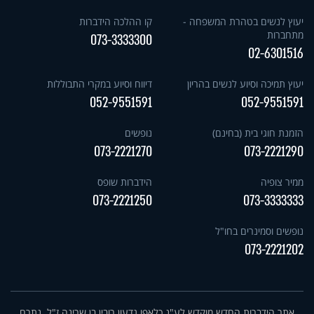
יעוץ לנשים בטהרת המשפחה -
קו ההלכה הידברות
מתחברות
073-3333300
02-6301516
יעוץ תמיכה וסיוע לנשים בהריון
דיווח וסיוע במקרי התבוללות
052-9551591
052-9551591
הזמנת חוגי בית (בחינם)
נופשים
073-2221270
073-2221290
ממיר צופיה
הידברות שופס
073-2221250
073-3333333
נופשים וסמינרים בחו"ל
073-2221202
אתר הידברות החדש מוקדש לע"נ כלאפו גדעון רובין בן שרינה ז"ל. נתרם