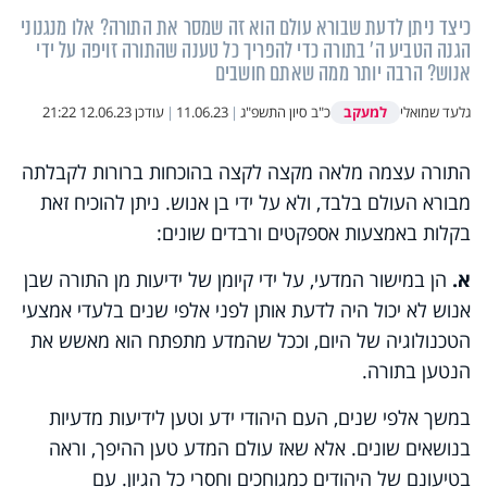
כיצד ניתן לדעת שבורא עולם הוא זה שמסר את התורה? אלו מנגנוני
הגנה הטביע ה' בתורה כדי להפריך כל טענה שהתורה זויפה על ידי
אנוש? הרבה יותר ממה שאתם חושבים
למעקב
גלעד שמואלי
כ"ב סיון התשפ"ג
|
11.06.23
|
עודכן
12.06.23 21:22
התורה עצמה מלאה מקצה לקצה בהוכחות ברורות לקבלתה
מבורא העולם בלבד, ולא על ידי בן אנוש. ניתן להוכיח זאת
בקלות באמצעות אספקטים ורבדים שונים:
א.
הן במישור המדעי, על ידי קיומן של ידיעות מן התורה שבן
אנוש לא יכול היה לדעת אותן לפני אלפי שנים בלעדי אמצעי
הטכנולוגיה של היום, וככל שהמדע מתפתח הוא מאשש את
הנטען בתורה.
במשך אלפי שנים, העם היהודי ידע וטען לידיעות מדעיות
בנושאים שונים. אלא שאז עולם המדע טען ההיפך, וראה
בטיעונם של היהודים כמגוחכים וחסרי כל הגיון. עם