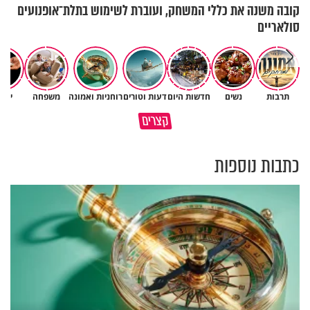
קובה משנה את כללי המשחק, ועוברת לשימוש בתלת־אופנועים
סולאריים
תרבות
נשים
חדשות היום
דעות וטורים
רוחניות ואמונה
משפחה
יהד
גם חיוך בבוקר ולימוד קטן יכולים
יש סיבה למה הקושי הזה הגיע
קצרים
להביא את הגאולה
אליך עכשיו
כתבות נוספות