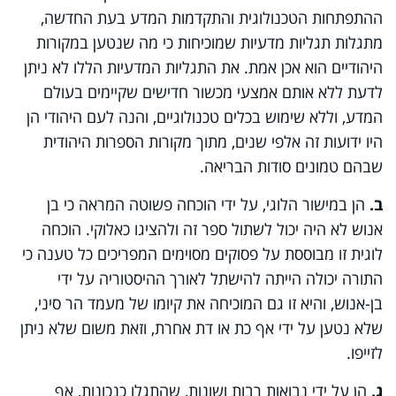
ההתפתחות הטכנולוגית והתקדמות המדע בעת החדשה,
מתגלות תגליות מדעיות שמוכיחות כי מה שנטען במקורות
היהודיים הוא אכן אמת. את התגליות המדעיות הללו לא ניתן
לדעת ללא אותם אמצעי מכשור חדישים שקיימים בעולם
המדע, וללא שימוש בכלים טכנולוגיים, והנה לעם היהודי הן
היו ידועות זה אלפי שנים, מתוך מקורות הספרות היהודית
שבהם טמונים סודות הבריאה.
ב.
הן במישור הלוגי, על ידי הוכחה פשוטה המראה כי בן
אנוש לא היה יכול לשתול ספר זה ולהציגו כאלוקי
.
הוכחה
לוגית זו מבוססת על פסוקים מסוימים המפריכים כל טענה כי
התורה יכולה הייתה להישתל לאורך ההיסטוריה על ידי
בן-אנוש, והיא זו גם המוכיחה את קיומו של מעמד הר סיני,
שלא נטען על ידי אף כת או דת אחרת, וזאת משום שלא ניתן
לזייפו.
ג.
הן על ידי נבואות רבות ושונות, שהתגלו כנכונות, אף