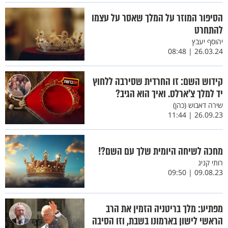
הסיפור המוזר על המלך שאסר על עצמו
להתחרט
יהוסף יעבץ
26.03.24 | 08:48
קידוש השם: זו החרדית שסירבה ללחוץ
יד למלך צ'ארלס. ואיך הוא הגיב?
שירה דאבוש (כהן)
26.09.23 | 11:44
מחכה לשיחה היומית שלך עם השם?!
רותי קניג
09.08.23 | 09:50
מפתיע: מלך בריטניה הזמין את הרב
הראשי לישון בארמונו בשבת, וזו הסיבה